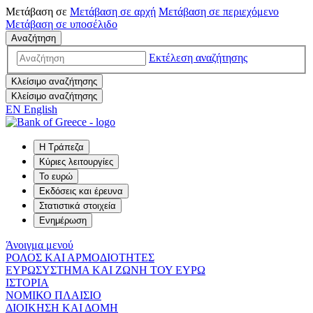
Μετάβαση σε
Μετάβαση σε
αρχή
Μετάβαση σε
περιεχόμενο
Μετάβαση σε
υποσέλιδο
Αναζήτηση
Εκτέλεση αναζήτησης
Κλείσιμο αναζήτησης
Κλείσιμο αναζήτησης
EN
English
Η Τράπεζα
Κύριες λειτουργίες
Το ευρώ
Εκδόσεις και έρευνα
Στατιστικά στοιχεία
Ενημέρωση
Άνοιγμα μενού
ΡΟΛΟΣ ΚΑΙ ΑΡΜΟΔΙΟΤΗΤΕΣ
ΕΥΡΩΣΥΣΤΗΜΑ ΚΑΙ ΖΩΝΗ ΤΟΥ ΕΥΡΩ
ΙΣΤΟΡΙΑ
ΝΟΜΙΚΟ ΠΛΑΙΣΙΟ
ΔΙΟΙΚΗΣΗ ΚΑΙ ΔΟΜΗ