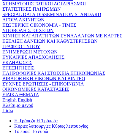
ΧΡΗΜΑΤΟΠΙΣΤΩΤΙΚΟΙ ΛΟΓΑΡΙΑΣΜΟΙ
ΣΤΑΤΙΣΤΙΚΕΣ ΠΛΗΡΩΜΩΝ
SPECIAL DATA DISSEMINATION STANDARD
ΑΓΟΡΑ ΑΚΙΝΗΤΩΝ
ΕΣΩΤΕΡΙΚΗ ΟΙΚΟΝΟΜΙΑ - ΤΙΜΕΣ
ΥΠΟΒΟΛΗ ΣΤΟΙΧΕΙΩΝ
ΚΙΝΗΣΗ ΚΑΙ ΑΠΑΤΗ ΤΩΝ ΣΥΝΑΛΛΑΓΩΝ ΜΕ ΚΑΡΤΕΣ
ΕΞΕΛΙΞΗ ΔΑΝΕΙΩΝ ΚΑΙ ΚΑΘΥΣΤΕΡΗΣΕΩΝ
ΓΡΑΦΕΙΟ ΤΥΠΟΥ
ΕΝΗΜΕΡΩΣΗ ΜΕΤΟΧΩΝ
ΕΥΚΑΙΡΙΕΣ ΑΠΑΣΧΟΛΗΣΗΣ
ΕΚΔΗΛΩΣΕΙΣ
ΕΠΕΞΗΓΗΣΕΙΣ
ΠΛΗΡΟΦΟΡΙΕΣ ΚΑΙ ΣΤΟΙΧΕΙΑ ΕΠΙΚΟΙΝΩΝΙΑΣ
ΒΙΒΛΙΟΘΗΚΗ ΕΙΚΟΝΩΝ ΚΑΙ ΒΙΝΤΕΟ
ΣΥΧΝΕΣ ΕΡΩΤΗΣΕΙΣ - ΕΠΙΚΟΙΝΩΝΙΑ
ΟΙΚΟΝΟΜΙΚΕΣ ΚΑΤΑΣΤΑΣΕΙΣ
ΕΙΔΙΚΑ ΘΕΜΑΤΑ
English
English
Κλείσιμο μενού
Πίσω
Η Τράπεζα
Η Τράπεζα
Κύριες λειτουργίες
Κύριες λειτουργίες
Το ευρώ
Το ευρώ