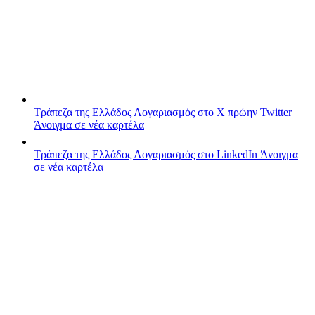
Τράπεζα της Ελλάδος
Λογαριασμός στο X πρώην Twitter
Άνοιγμα σε νέα καρτέλα
Τράπεζα της Ελλάδος
Λογαριασμός στο LinkedIn
Άνοιγμα
σε νέα καρτέλα