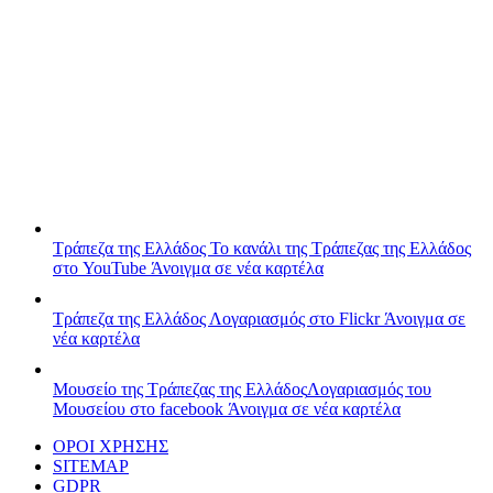
Τράπεζα της Ελλάδος
Το κανάλι της Τράπεζας της Ελλάδος
στο YouTube
Άνοιγμα σε νέα καρτέλα
Τράπεζα της Ελλάδος
Λογαριασμός στο Flickr
Άνοιγμα σε
νέα καρτέλα
Μουσείο της Τράπεζας της Ελλάδος
Λογαριασμός του
Μουσείου στο facebook
Άνοιγμα σε νέα καρτέλα
ΟΡΟΙ ΧΡΗΣΗΣ
SITEMAP
GDPR