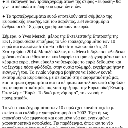
● Η εισαγωγή των τραπεζογραμματίων της σειράς «Ευρώπη» θα
γίνει σταδιακά στη διάρκεια αρκετών ετών.
● Τα τραπεζογραμμάτια ευρώ αποτελούν απτό σύμβολο της
Ευρωπαϊκής Ένωσης. Επί του παρόντος, 334 εκατομμύρια
άνθρωποι σε 18 χώρες χρησιμοποιούν το ευρώ.
Σήμερα, ο Yves Mersch, μέλος της Εκτελεστικής Επιτροπής της
ΕΚΤ, παρουσίασε επισήμως το νέο τραπεζογραμμάτιο των 10
ευρώ και ανακοίνωσε ότι θα τεθεί σε κυκλοφορία στις 23
Σεπτεμβρίου 2014. Μεταξύ άλλων, ο κ. Mersch δήλωσε: «Δώδεκα
χρόνια αφότου τέθηκαν σε κυκλοφορία τα τραπεζογραμμάτια και τα
κέρματα ευρώ, είναι εύκολο να θεωρούμε το ευρώ δεδομένο και
να ξεχνάμε πόσο φιλόδοξο, στην ουσία τολμηρό, εγχείρημα ήταν η
εισαγωγή του. Το ενιαίο νόμισμα βοήθησε να έρθουν κοντά
εκατομμύρια Ευρωπαίοι, με σεβασμό στη διαφορετικότητά μας,
και τα τραπεζογραμμάτια και τα κέρματα αποτελούν απτό σύμβολο
της αποφασιστικότητάς μας να στηρίξουμε την Ευρωπαϊκή Ένωση.
Όταν λέμε “Ευρώ. Το δικό μας νόμισμα”, το εννοούμε
πραγματικά!».
Το νέο τραπεζογραμμάτιο των 10 ευρώ έχει κοινά στοιχεία με
εκείνο που εκδόθηκε για πρώτη φορά το 2002. Έχει όμως
αποκτήσει νέα εμφάνιση και ορισμένα νέα και ενισχυμένα
χαρακτηριστικά ασφαλείας. Για παράδειγμα, όπως και το νέο