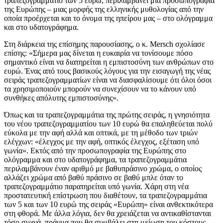
τραπεζογραμμάτιο των 5 ευρώ, περιλαμβάνει μια προσωπογραφία
της Ευρώπης – μιας μορφής της ελληνικής μυθολογίας από την
οποία προέρχεται και το όνομα της ηπείρου μας – στο ολόγραμμα
και στο υδατογράφημα.
Στη διάρκεια της επίσημης παρουσίασης, ο κ. Mersch σχολίασε
επίσης: «Σήμερα μας δίνεται η ευκαιρία να τονίσουμε πόσο
σημαντικό είναι να διατηρείται η εμπιστοσύνη των ανθρώπων στο
ευρώ. Ένας από τους βασικούς λόγους για την εισαγωγή της νέας
σειράς τραπεζογραμματίων είναι να διασφαλίσουμε ότι όλοι όσοι
τα χρησιμοποιούν μπορούν να συνεχίσουν να το κάνουν υπό
συνθήκες απόλυτης εμπιστοσύνης».
Όπως και τα τραπεζογραμμάτια της πρώτης σειράς, η γνησιότητα
του νέου τραπεζογραμματίου των 10 ευρώ θα επαληθεύεται πολύ
εύκολα με την αφή αλλά και οπτικά, με τη μέθοδο των τριών
ελέγχων: «έλεγχος με την αφή, οπτικός έλεγχος, εξέταση υπό
γωνία». Εκτός από την προσωπογραφία της Ευρώπης στο
ολόγραμμα και στο υδατογράφημα, τα τραπεζογραμμάτια
περιλαμβάνουν έναν αριθμό με βαθυπράσινο χρώμα, ο οποίος
αλλάζει χρώμα από βαθύ πράσινο σε βαθύ μπλε όταν το
τραπεζογραμμάτιο παρατηρείται υπό γωνία. Χάρη στη νέα
προστατευτική επίστρωση που διαθέτουν, τα τραπεζογραμμάτια
των 5 και των 10 ευρώ της σειράς «Ευρώπη» είναι ανθεκτικότερα
στη φθορά. Με άλλα λόγια, δεν θα χρειάζεται να αντικαθίστανται
τόσο συχνά, πράγμα που θα συμβάλει στη μείωση του κόστους