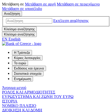
Μετάβαση σε
Μετάβαση σε
αρχή
Μετάβαση σε
περιεχόμενο
Μετάβαση σε
υποσέλιδο
Αναζήτηση
Εκτέλεση αναζήτησης
Κλείσιμο αναζήτησης
Κλείσιμο αναζήτησης
EN
English
Η Τράπεζα
Κύριες λειτουργίες
Το ευρώ
Εκδόσεις και έρευνα
Στατιστικά στοιχεία
Ενημέρωση
Άνοιγμα μενού
ΡΟΛΟΣ ΚΑΙ ΑΡΜΟΔΙΟΤΗΤΕΣ
ΕΥΡΩΣΥΣΤΗΜΑ ΚΑΙ ΖΩΝΗ ΤΟΥ ΕΥΡΩ
ΙΣΤΟΡΙΑ
ΝΟΜΙΚΟ ΠΛΑΙΣΙΟ
ΔΙΟΙΚΗΣΗ ΚΑΙ ΔΟΜΗ