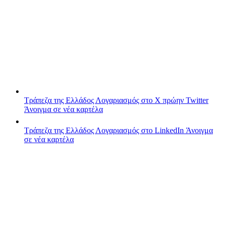
Τράπεζα της Ελλάδος
Λογαριασμός στο X πρώην Twitter
Άνοιγμα σε νέα καρτέλα
Τράπεζα της Ελλάδος
Λογαριασμός στο LinkedIn
Άνοιγμα
σε νέα καρτέλα