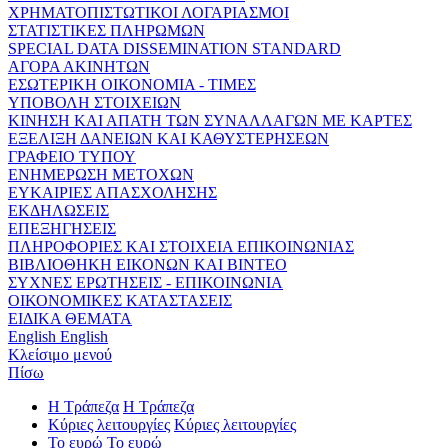
ΧΡΗΜΑΤΟΠΙΣΤΩΤΙΚΟΙ ΛΟΓΑΡΙΑΣΜΟΙ
ΣΤΑΤΙΣΤΙΚΕΣ ΠΛΗΡΩΜΩΝ
SPECIAL DATA DISSEMINATION STANDARD
ΑΓΟΡΑ ΑΚΙΝΗΤΩΝ
ΕΣΩΤΕΡΙΚΗ ΟΙΚΟΝΟΜΙΑ - ΤΙΜΕΣ
ΥΠΟΒΟΛΗ ΣΤΟΙΧΕΙΩΝ
ΚΙΝΗΣΗ ΚΑΙ ΑΠΑΤΗ ΤΩΝ ΣΥΝΑΛΛΑΓΩΝ ΜΕ ΚΑΡΤΕΣ
ΕΞΕΛΙΞΗ ΔΑΝΕΙΩΝ ΚΑΙ ΚΑΘΥΣΤΕΡΗΣΕΩΝ
ΓΡΑΦΕΙΟ ΤΥΠΟΥ
ΕΝΗΜΕΡΩΣΗ ΜΕΤΟΧΩΝ
ΕΥΚΑΙΡΙΕΣ ΑΠΑΣΧΟΛΗΣΗΣ
ΕΚΔΗΛΩΣΕΙΣ
ΕΠΕΞΗΓΗΣΕΙΣ
ΠΛΗΡΟΦΟΡΙΕΣ ΚΑΙ ΣΤΟΙΧΕΙΑ ΕΠΙΚΟΙΝΩΝΙΑΣ
ΒΙΒΛΙΟΘΗΚΗ ΕΙΚΟΝΩΝ ΚΑΙ ΒΙΝΤΕΟ
ΣΥΧΝΕΣ ΕΡΩΤΗΣΕΙΣ - ΕΠΙΚΟΙΝΩΝΙΑ
ΟΙΚΟΝΟΜΙΚΕΣ ΚΑΤΑΣΤΑΣΕΙΣ
ΕΙΔΙΚΑ ΘΕΜΑΤΑ
English
English
Κλείσιμο μενού
Πίσω
Η Τράπεζα
Η Τράπεζα
Κύριες λειτουργίες
Κύριες λειτουργίες
Το ευρώ
Το ευρώ