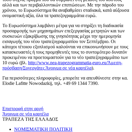
αλλά και των περιβαλλοντικών επιπτώσεων. Με την πάροδο του
χρόνου, το Ευρωσύστημα θα αναβαθμίσει σταδιακά, κατά αύξουσα
ονομαστική αξία, όλα τα τραπεζογραμμάτια ευρώ.
Το Ευρωσύστημα λαμβάνει μέτρα για να στηρίξει τη διαδικασία
προσαρμογής των μηχανημάτων επεξεργασίας μετρητών και των
συσκευών εξακρίβωσης της γνησιότητας μέχρι την ημερομηνία
εισαγωγής του νέου τραπεζογραμματίου τον Σεπτέμβριο. Οι
κάτοχοι τέτοιου εξοπλισμού καλούνται να επικοινωνήσουν με τους
κατασκευαστές ή τους προμηθευτές τους το συντομότερο δυνατόν
προκειμένου να προετοιμαστούν για το νέο τραπεζογραμμάτιο των
10 ευρώ (βλ.
http://www.nea-trapezogrammatia-euro.eu/Άμεση-
πρόσβαση/Συνεργάτες
Άνοιγμα σε νέα καρτέλα
).
Για περισσότερες πληροφορίες, μπορείτε να απευθύνεστε στην κα.
Elodie Lafitte Nowodazkij, τηλ. +49 69 1344 7390.
​​
Επιστροφή στην αρχή
Άνοιγμα σε νέα καρτέλα
ΤΡΑΠΕΖΑ ΤΗΣ ΕΛΛΑΔΟΣ
ΝΟΜΙΣΜΑΤΙΚΗ ΠΟΛΙΤΙΚΗ