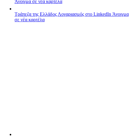
Άνοιγμα σε νέα καρτέλα
Τράπεζα της Ελλάδος
Λογαριασμός στο LinkedIn
Άνοιγμα
σε νέα καρτέλα