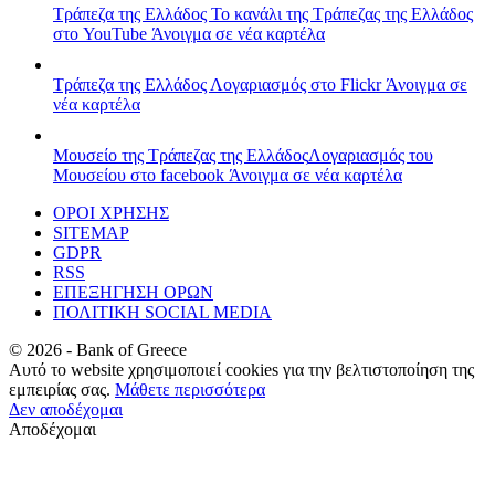
Τράπεζα της Ελλάδος
Το κανάλι της Τράπεζας της Ελλάδος
στο YouTube
Άνοιγμα σε νέα καρτέλα
Τράπεζα της Ελλάδος
Λογαριασμός στο Flickr
Άνοιγμα σε
νέα καρτέλα
Μουσείο της Τράπεζας της Ελλάδος
Λογαριασμός του
Μουσείου στο facebook
Άνοιγμα σε νέα καρτέλα
ΟΡΟΙ ΧΡΗΣΗΣ
SITEMAP
GDPR
RSS
ΕΠΕΞΗΓΗΣΗ ΟΡΩΝ
ΠΟΛΙΤΙΚΗ SOCIAL MEDIA
©
2026
- Bank of Greece
Αυτό το website χρησιμοποιεί cookies για την βελτιστοποίηση της
εμπειρίας σας.
Μάθετε περισσότερα
Δεν αποδέχομαι
Αποδέχομαι