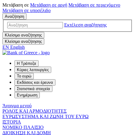
Μετάβαση σε
Μετάβαση σε
αρχή
Μετάβαση σε
περιεχόμενο
Μετάβαση σε
υποσέλιδο
Αναζήτηση
Εκτέλεση αναζήτησης
Κλείσιμο αναζήτησης
Κλείσιμο αναζήτησης
EN
English
Η Τράπεζα
Κύριες λειτουργίες
Το ευρώ
Εκδόσεις και έρευνα
Στατιστικά στοιχεία
Ενημέρωση
Άνοιγμα μενού
ΡΟΛΟΣ ΚΑΙ ΑΡΜΟΔΙΟΤΗΤΕΣ
ΕΥΡΩΣΥΣΤΗΜΑ ΚΑΙ ΖΩΝΗ ΤΟΥ ΕΥΡΩ
ΙΣΤΟΡΙΑ
ΝΟΜΙΚΟ ΠΛΑΙΣΙΟ
ΔΙΟΙΚΗΣΗ ΚΑΙ ΔΟΜΗ