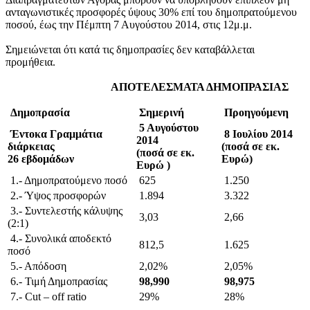
ανταγωνιστικές προσφορές ύψους 30% επί του δημοπρατούμενου
ποσού, έως την Πέμπτη 7 Αυγούστου 2014, στις 12μ.μ.
Σημειώνεται ότι κατά τις δημοπρασίες δεν καταβάλλεται
προμήθεια.
ΑΠΟΤΕΛΕΣΜΑΤΑ ΔΗΜΟΠΡΑΣΙΑΣ
Δημοπρασία
Σημερινή
Προηγούμενη
5 Αυγούστου
Έντοκα Γραμμάτια
8 Ιουλίου 2014
2014
διάρκειας
(ποσά σε εκ.
(ποσά σε εκ.
26 εβδομάδων
Ευρώ)
Ευρώ )
1.- Δημοπρατούμενο ποσό
625
1.250
2.- Ύψος προσφορών
1.894
3.322
3.- Συντελεστής κάλυψης
3,03
2,66
(2:1)
4.- Συνολικά αποδεκτό
812,5
1.625
ποσό
5.- Απόδοση
2,02%
2,05%
6.- Τιμή Δημοπρασίας
98,990
98,975
7.- Cut – off ratio
29%
28%