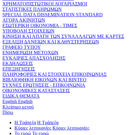
ΧΡΗΜΑΤΟΠΙΣΤΩΤΙΚΟΙ ΛΟΓΑΡΙΑΣΜΟΙ
ΣΤΑΤΙΣΤΙΚΕΣ ΠΛΗΡΩΜΩΝ
SPECIAL DATA DISSEMINATION STANDARD
ΑΓΟΡΑ ΑΚΙΝΗΤΩΝ
ΕΣΩΤΕΡΙΚΗ ΟΙΚΟΝΟΜΙΑ - ΤΙΜΕΣ
ΥΠΟΒΟΛΗ ΣΤΟΙΧΕΙΩΝ
ΚΙΝΗΣΗ ΚΑΙ ΑΠΑΤΗ ΤΩΝ ΣΥΝΑΛΛΑΓΩΝ ΜΕ ΚΑΡΤΕΣ
ΕΞΕΛΙΞΗ ΔΑΝΕΙΩΝ ΚΑΙ ΚΑΘΥΣΤΕΡΗΣΕΩΝ
ΓΡΑΦΕΙΟ ΤΥΠΟΥ
ΕΝΗΜΕΡΩΣΗ ΜΕΤΟΧΩΝ
ΕΥΚΑΙΡΙΕΣ ΑΠΑΣΧΟΛΗΣΗΣ
ΕΚΔΗΛΩΣΕΙΣ
ΕΠΕΞΗΓΗΣΕΙΣ
ΠΛΗΡΟΦΟΡΙΕΣ ΚΑΙ ΣΤΟΙΧΕΙΑ ΕΠΙΚΟΙΝΩΝΙΑΣ
ΒΙΒΛΙΟΘΗΚΗ ΕΙΚΟΝΩΝ ΚΑΙ ΒΙΝΤΕΟ
ΣΥΧΝΕΣ ΕΡΩΤΗΣΕΙΣ - ΕΠΙΚΟΙΝΩΝΙΑ
ΟΙΚΟΝΟΜΙΚΕΣ ΚΑΤΑΣΤΑΣΕΙΣ
ΕΙΔΙΚΑ ΘΕΜΑΤΑ
English
English
Κλείσιμο μενού
Πίσω
Η Τράπεζα
Η Τράπεζα
Κύριες λειτουργίες
Κύριες λειτουργίες
Το ευρώ
Το ευρώ