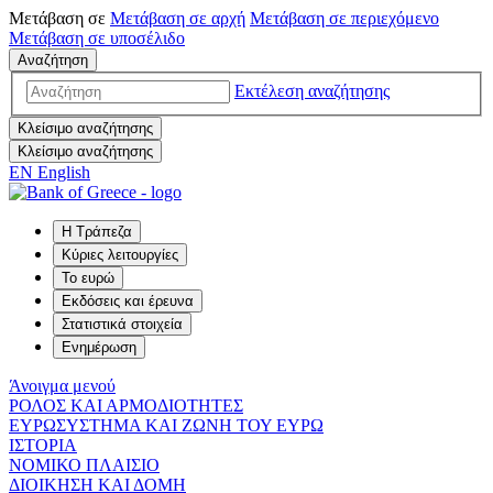
Μετάβαση σε
Μετάβαση σε
αρχή
Μετάβαση σε
περιεχόμενο
Μετάβαση σε
υποσέλιδο
Αναζήτηση
Εκτέλεση αναζήτησης
Κλείσιμο αναζήτησης
Κλείσιμο αναζήτησης
EN
English
Η Τράπεζα
Κύριες λειτουργίες
Το ευρώ
Εκδόσεις και έρευνα
Στατιστικά στοιχεία
Ενημέρωση
Άνοιγμα μενού
ΡΟΛΟΣ ΚΑΙ ΑΡΜΟΔΙΟΤΗΤΕΣ
ΕΥΡΩΣΥΣΤΗΜΑ ΚΑΙ ΖΩΝΗ ΤΟΥ ΕΥΡΩ
ΙΣΤΟΡΙΑ
ΝΟΜΙΚΟ ΠΛΑΙΣΙΟ
ΔΙΟΙΚΗΣΗ ΚΑΙ ΔΟΜΗ