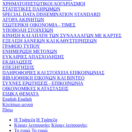
ΧΡΗΜΑΤΟΠΙΣΤΩΤΙΚΟΙ ΛΟΓΑΡΙΑΣΜΟΙ
ΣΤΑΤΙΣΤΙΚΕΣ ΠΛΗΡΩΜΩΝ
SPECIAL DATA DISSEMINATION STANDARD
ΑΓΟΡΑ ΑΚΙΝΗΤΩΝ
ΕΣΩΤΕΡΙΚΗ ΟΙΚΟΝΟΜΙΑ - ΤΙΜΕΣ
ΥΠΟΒΟΛΗ ΣΤΟΙΧΕΙΩΝ
ΚΙΝΗΣΗ ΚΑΙ ΑΠΑΤΗ ΤΩΝ ΣΥΝΑΛΛΑΓΩΝ ΜΕ ΚΑΡΤΕΣ
ΕΞΕΛΙΞΗ ΔΑΝΕΙΩΝ ΚΑΙ ΚΑΘΥΣΤΕΡΗΣΕΩΝ
ΓΡΑΦΕΙΟ ΤΥΠΟΥ
ΕΝΗΜΕΡΩΣΗ ΜΕΤΟΧΩΝ
ΕΥΚΑΙΡΙΕΣ ΑΠΑΣΧΟΛΗΣΗΣ
ΕΚΔΗΛΩΣΕΙΣ
ΕΠΕΞΗΓΗΣΕΙΣ
ΠΛΗΡΟΦΟΡΙΕΣ ΚΑΙ ΣΤΟΙΧΕΙΑ ΕΠΙΚΟΙΝΩΝΙΑΣ
ΒΙΒΛΙΟΘΗΚΗ ΕΙΚΟΝΩΝ ΚΑΙ ΒΙΝΤΕΟ
ΣΥΧΝΕΣ ΕΡΩΤΗΣΕΙΣ - ΕΠΙΚΟΙΝΩΝΙΑ
ΟΙΚΟΝΟΜΙΚΕΣ ΚΑΤΑΣΤΑΣΕΙΣ
ΕΙΔΙΚΑ ΘΕΜΑΤΑ
English
English
Κλείσιμο μενού
Πίσω
Η Τράπεζα
Η Τράπεζα
Κύριες λειτουργίες
Κύριες λειτουργίες
Το ευρώ
Το ευρώ