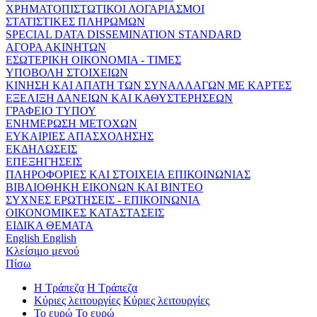
ΧΡΗΜΑΤΟΠΙΣΤΩΤΙΚΟΙ ΛΟΓΑΡΙΑΣΜΟΙ
ΣΤΑΤΙΣΤΙΚΕΣ ΠΛΗΡΩΜΩΝ
SPECIAL DATA DISSEMINATION STANDARD
ΑΓΟΡΑ ΑΚΙΝΗΤΩΝ
ΕΣΩΤΕΡΙΚΗ ΟΙΚΟΝΟΜΙΑ - ΤΙΜΕΣ
ΥΠΟΒΟΛΗ ΣΤΟΙΧΕΙΩΝ
ΚΙΝΗΣΗ ΚΑΙ ΑΠΑΤΗ ΤΩΝ ΣΥΝΑΛΛΑΓΩΝ ΜΕ ΚΑΡΤΕΣ
ΕΞΕΛΙΞΗ ΔΑΝΕΙΩΝ ΚΑΙ ΚΑΘΥΣΤΕΡΗΣΕΩΝ
ΓΡΑΦΕΙΟ ΤΥΠΟΥ
ΕΝΗΜΕΡΩΣΗ ΜΕΤΟΧΩΝ
ΕΥΚΑΙΡΙΕΣ ΑΠΑΣΧΟΛΗΣΗΣ
ΕΚΔΗΛΩΣΕΙΣ
ΕΠΕΞΗΓΗΣΕΙΣ
ΠΛΗΡΟΦΟΡΙΕΣ ΚΑΙ ΣΤΟΙΧΕΙΑ ΕΠΙΚΟΙΝΩΝΙΑΣ
ΒΙΒΛΙΟΘΗΚΗ ΕΙΚΟΝΩΝ ΚΑΙ ΒΙΝΤΕΟ
ΣΥΧΝΕΣ ΕΡΩΤΗΣΕΙΣ - ΕΠΙΚΟΙΝΩΝΙΑ
ΟΙΚΟΝΟΜΙΚΕΣ ΚΑΤΑΣΤΑΣΕΙΣ
ΕΙΔΙΚΑ ΘΕΜΑΤΑ
English
English
Κλείσιμο μενού
Πίσω
Η Τράπεζα
Η Τράπεζα
Κύριες λειτουργίες
Κύριες λειτουργίες
Το ευρώ
Το ευρώ