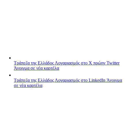
Τράπεζα της Ελλάδος
Λογαριασμός στο X πρώην Twitter
Άνοιγμα σε νέα καρτέλα
Τράπεζα της Ελλάδος
Λογαριασμός στο LinkedIn
Άνοιγμα
σε νέα καρτέλα