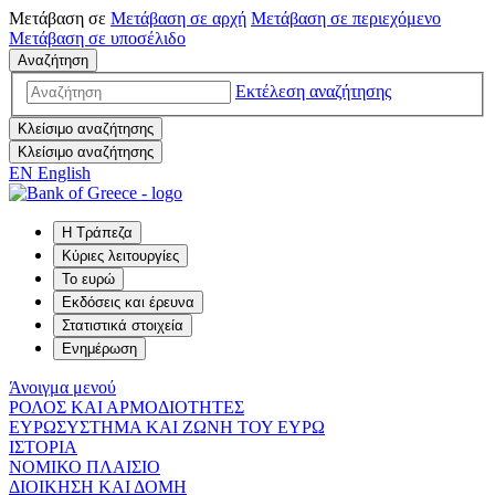
Μετάβαση σε
Μετάβαση σε
αρχή
Μετάβαση σε
περιεχόμενο
Μετάβαση σε
υποσέλιδο
Αναζήτηση
Εκτέλεση αναζήτησης
Κλείσιμο αναζήτησης
Κλείσιμο αναζήτησης
EN
English
Η Τράπεζα
Κύριες λειτουργίες
Το ευρώ
Εκδόσεις και έρευνα
Στατιστικά στοιχεία
Ενημέρωση
Άνοιγμα μενού
ΡΟΛΟΣ ΚΑΙ ΑΡΜΟΔΙΟΤΗΤΕΣ
ΕΥΡΩΣΥΣΤΗΜΑ ΚΑΙ ΖΩΝΗ ΤΟΥ ΕΥΡΩ
ΙΣΤΟΡΙΑ
ΝΟΜΙΚΟ ΠΛΑΙΣΙΟ
ΔΙΟΙΚΗΣΗ ΚΑΙ ΔΟΜΗ