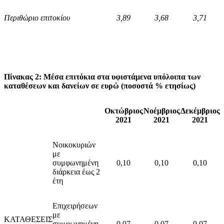
Περιθώριο επιτοκίου
3,89
3,
68
3,71
Πίνακας 2: Μέσα επιτόκια στα υφιστάμενα υπόλοιπα των
καταθέσεων και δανείων σε ευρώ (ποσοστά % ετησίως)
Οκτ
ώ
βριος
Νοέμβριος
Δεκέμβριος
2021
2021
2021
Νοικοκυριών
με
συμφωνημένη
0,10
0,10
0,10
διάρκεια έως 2
έτη
Επιχειρήσεων
με
ΚΑΤΑΘΕΣΕΙΣ
συμφωνημένη
0,07
0,07
0,07