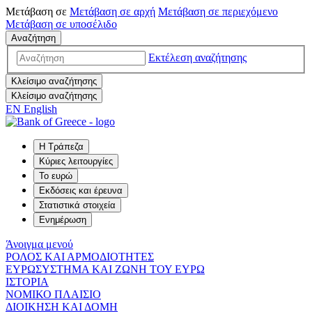
Μετάβαση σε
Μετάβαση σε
αρχή
Μετάβαση σε
περιεχόμενο
Μετάβαση σε
υποσέλιδο
Αναζήτηση
Εκτέλεση αναζήτησης
Κλείσιμο αναζήτησης
Κλείσιμο αναζήτησης
EN
English
Η Τράπεζα
Κύριες λειτουργίες
Το ευρώ
Εκδόσεις και έρευνα
Στατιστικά στοιχεία
Ενημέρωση
Άνοιγμα μενού
ΡΟΛΟΣ ΚΑΙ ΑΡΜΟΔΙΟΤΗΤΕΣ
ΕΥΡΩΣΥΣΤΗΜΑ ΚΑΙ ΖΩΝΗ ΤΟΥ ΕΥΡΩ
ΙΣΤΟΡΙΑ
ΝΟΜΙΚΟ ΠΛΑΙΣΙΟ
ΔΙΟΙΚΗΣΗ ΚΑΙ ΔΟΜΗ