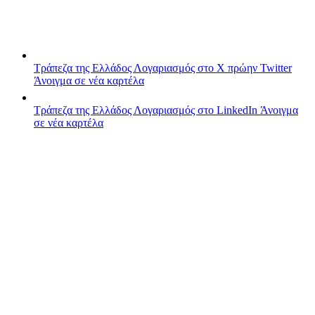
Τράπεζα της Ελλάδος
Λογαριασμός στο X πρώην Twitter
Άνοιγμα σε νέα καρτέλα
Τράπεζα της Ελλάδος
Λογαριασμός στο LinkedIn
Άνοιγμα
σε νέα καρτέλα