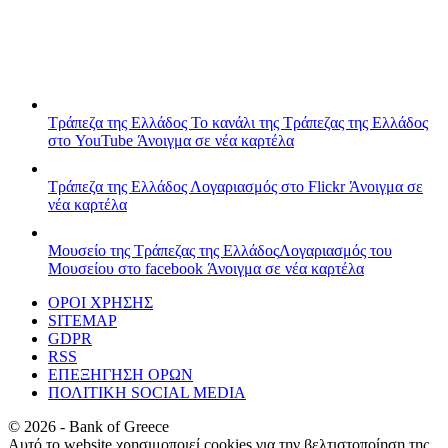
Τράπεζα της Ελλάδος
Το κανάλι της Τράπεζας της Ελλάδος
στο YouTube
Άνοιγμα σε νέα καρτέλα
Τράπεζα της Ελλάδος
Λογαριασμός στο Flickr
Άνοιγμα σε
νέα καρτέλα
Μουσείο της Τράπεζας της Ελλάδος
Λογαριασμός του
Μουσείου στο facebook
Άνοιγμα σε νέα καρτέλα
ΟΡΟΙ ΧΡΗΣΗΣ
SITEMAP
GDPR
RSS
ΕΠΕΞΗΓΗΣΗ ΟΡΩΝ
ΠΟΛΙΤΙΚΗ SOCIAL MEDIA
©
2026
- Bank of Greece
Αυτό το website χρησιμοποιεί cookies για την βελτιστοποίηση της