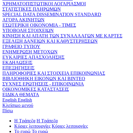
ΧΡΗΜΑΤΟΠΙΣΤΩΤΙΚΟΙ ΛΟΓΑΡΙΑΣΜΟΙ
ΣΤΑΤΙΣΤΙΚΕΣ ΠΛΗΡΩΜΩΝ
SPECIAL DATA DISSEMINATION STANDARD
ΑΓΟΡΑ ΑΚΙΝΗΤΩΝ
ΕΣΩΤΕΡΙΚΗ ΟΙΚΟΝΟΜΙΑ - ΤΙΜΕΣ
ΥΠΟΒΟΛΗ ΣΤΟΙΧΕΙΩΝ
ΚΙΝΗΣΗ ΚΑΙ ΑΠΑΤΗ ΤΩΝ ΣΥΝΑΛΛΑΓΩΝ ΜΕ ΚΑΡΤΕΣ
ΕΞΕΛΙΞΗ ΔΑΝΕΙΩΝ ΚΑΙ ΚΑΘΥΣΤΕΡΗΣΕΩΝ
ΓΡΑΦΕΙΟ ΤΥΠΟΥ
ΕΝΗΜΕΡΩΣΗ ΜΕΤΟΧΩΝ
ΕΥΚΑΙΡΙΕΣ ΑΠΑΣΧΟΛΗΣΗΣ
ΕΚΔΗΛΩΣΕΙΣ
ΕΠΕΞΗΓΗΣΕΙΣ
ΠΛΗΡΟΦΟΡΙΕΣ ΚΑΙ ΣΤΟΙΧΕΙΑ ΕΠΙΚΟΙΝΩΝΙΑΣ
ΒΙΒΛΙΟΘΗΚΗ ΕΙΚΟΝΩΝ ΚΑΙ ΒΙΝΤΕΟ
ΣΥΧΝΕΣ ΕΡΩΤΗΣΕΙΣ - ΕΠΙΚΟΙΝΩΝΙΑ
ΟΙΚΟΝΟΜΙΚΕΣ ΚΑΤΑΣΤΑΣΕΙΣ
ΕΙΔΙΚΑ ΘΕΜΑΤΑ
English
English
Κλείσιμο μενού
Πίσω
Η Τράπεζα
Η Τράπεζα
Κύριες λειτουργίες
Κύριες λειτουργίες
Το ευρώ
Το ευρώ