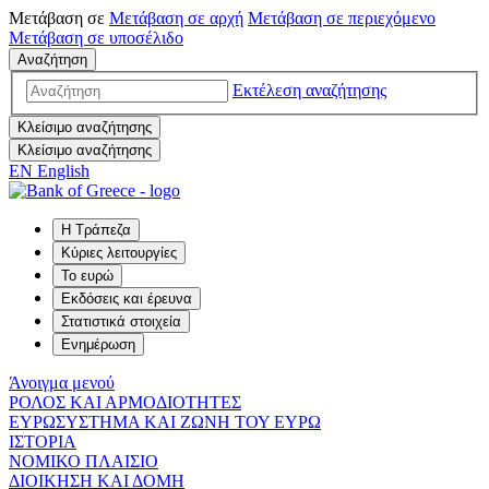
Μετάβαση σε
Μετάβαση σε
αρχή
Μετάβαση σε
περιεχόμενο
Μετάβαση σε
υποσέλιδο
Αναζήτηση
Εκτέλεση αναζήτησης
Κλείσιμο αναζήτησης
Κλείσιμο αναζήτησης
EN
English
Η Τράπεζα
Κύριες λειτουργίες
Το ευρώ
Εκδόσεις και έρευνα
Στατιστικά στοιχεία
Ενημέρωση
Άνοιγμα μενού
ΡΟΛΟΣ ΚΑΙ ΑΡΜΟΔΙΟΤΗΤΕΣ
ΕΥΡΩΣΥΣΤΗΜΑ ΚΑΙ ΖΩΝΗ ΤΟΥ ΕΥΡΩ
ΙΣΤΟΡΙΑ
ΝΟΜΙΚΟ ΠΛΑΙΣΙΟ
ΔΙΟΙΚΗΣΗ ΚΑΙ ΔΟΜΗ