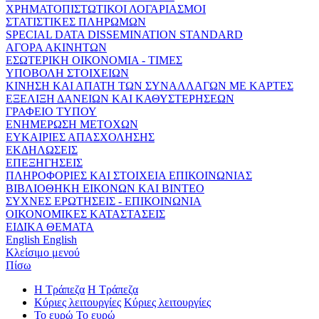
ΧΡΗΜΑΤΟΠΙΣΤΩΤΙΚΟΙ ΛΟΓΑΡΙΑΣΜΟΙ
ΣΤΑΤΙΣΤΙΚΕΣ ΠΛΗΡΩΜΩΝ
SPECIAL DATA DISSEMINATION STANDARD
ΑΓΟΡΑ ΑΚΙΝΗΤΩΝ
ΕΣΩΤΕΡΙΚΗ ΟΙΚΟΝΟΜΙΑ - ΤΙΜΕΣ
ΥΠΟΒΟΛΗ ΣΤΟΙΧΕΙΩΝ
ΚΙΝΗΣΗ ΚΑΙ ΑΠΑΤΗ ΤΩΝ ΣΥΝΑΛΛΑΓΩΝ ΜΕ ΚΑΡΤΕΣ
ΕΞΕΛΙΞΗ ΔΑΝΕΙΩΝ ΚΑΙ ΚΑΘΥΣΤΕΡΗΣΕΩΝ
ΓΡΑΦΕΙΟ ΤΥΠΟΥ
ΕΝΗΜΕΡΩΣΗ ΜΕΤΟΧΩΝ
ΕΥΚΑΙΡΙΕΣ ΑΠΑΣΧΟΛΗΣΗΣ
ΕΚΔΗΛΩΣΕΙΣ
ΕΠΕΞΗΓΗΣΕΙΣ
ΠΛΗΡΟΦΟΡΙΕΣ ΚΑΙ ΣΤΟΙΧΕΙΑ ΕΠΙΚΟΙΝΩΝΙΑΣ
ΒΙΒΛΙΟΘΗΚΗ ΕΙΚΟΝΩΝ ΚΑΙ ΒΙΝΤΕΟ
ΣΥΧΝΕΣ ΕΡΩΤΗΣΕΙΣ - ΕΠΙΚΟΙΝΩΝΙΑ
ΟΙΚΟΝΟΜΙΚΕΣ ΚΑΤΑΣΤΑΣΕΙΣ
ΕΙΔΙΚΑ ΘΕΜΑΤΑ
English
English
Κλείσιμο μενού
Πίσω
Η Τράπεζα
Η Τράπεζα
Κύριες λειτουργίες
Κύριες λειτουργίες
Το ευρώ
Το ευρώ