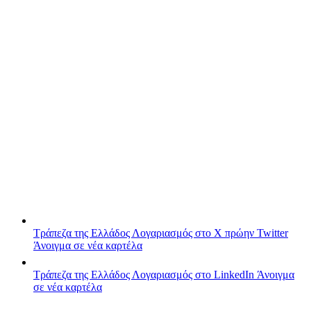
Τράπεζα της Ελλάδος
Λογαριασμός στο X πρώην Twitter
Άνοιγμα σε νέα καρτέλα
Τράπεζα της Ελλάδος
Λογαριασμός στο LinkedIn
Άνοιγμα
σε νέα καρτέλα