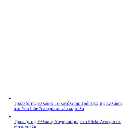
Τράπεζα της Ελλάδος
Το κανάλι της Τράπεζας της Ελλάδος
στο YouTube
Άνοιγμα σε νέα καρτέλα
Τράπεζα της Ελλάδος
Λογαριασμός στο Flickr
Άνοιγμα σε
νέα καρτέλα