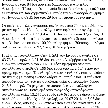
Ιανουαρίου από 84 bps που είχε διαμορφωθεί στο τέλος
Δεκεμβρίου. Τέλος, η μέση μηνιαία διαφορά απόδοσης μεταξύ του
ελληνικού και του γερμανικού 10ετούς τίτλου αναφοράς αυξήθηκε
τον Ιανουάριο σε 35 bps από 29 bps τον προηγούμενο μήνα.
Οι τιμές των τίτλων αναφοράς αυξήθηκαν από 75 bps ως 242 bps,
με την τιμή του 10ετούς ομολόγου αναφοράς να καταγράφει τη
μεγαλύτερη άνοδο σε 99,64 στις 31 Ιανουαρίου από 97,22 στις 31
Δεκεμβρίου. Η τιμή διαπραγμάτευσης του νέου 3ετούς ομολόγου
στις 31 Ιανουαρίου ήταν 100,09 ενώ η τιμή του 30ετούς ομολόγου
αυξήθηκε σε 94,2 από 92,7 στις 31 Δεκεμβρίου.
Η αξία των συναλλαγών στην ΗΔΑΤ τον Ιανουάριο ανήλθε σε
43,73 δισ. ευρώ από 21,36 δισ. ευρώ το Δεκέμβριο και 64,31 δισ.
ευρώ τον Ιανουάριο του 2007. Η μέση ημερήσια αξία των
συναλλαγών ανήλθε σε 1,99 δισ. ευρώ από 1,12 δισ. ευρώ τον
προηγούμενο μήνα. Το ενδιαφέρον των επενδυτών επικεντρώθηκε
σε τίτλους με εναπομένουσα διάρκεια μεταξύ 7 και 10 ετών που
απορρόφησαν το 49% της συνολικής αξίας συναλλαγών, ύψους
21,5 δισ. ευρώ. Το μεγαλύτερο ποσοστό των συναλλαγών
συγκέντρωσε το 10ετές ομόλογο αναφοράς καταγράφοντας
συναλλαγές αξίας 13,24 δισ. ευρώ, ενώ δεύτερο σε δραστηριότητα
ακολούθησε το 10ετές ομόλογο λήξεως 20.07.2016 με 5,05 δισ.
ευρώ. Τέλος, από τις 7.898 εντολές που εκτελέσθηκαν στην ΗΔΑΤ
το μήνα αυτό, το 46% αφορούσε σε εντολές αγοράς και το 54% σε