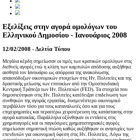
Εξελίξεις στην αγορά ομολόγων του
Ελληνικού Δημοσίου - Ιανουάριος 2008
12/02/2008 - Δελτία Τύπου
Μεγάλα κέρδη σημείωσαν οι τιμές των κρατικών ομολόγων στις
διεθνείς αγορές ενώ η κλίση των καμπυλών απόδοσης αυξήθηκε
αισθητά τον Ιανουάριο ως απόρροια της ανακοίνωσης
απαισιόδοξων οικονομικών στοιχείων στις Ην. Πολιτείες και της
δραστικής μείωσης των επιτοκίων από την Ομοσπονδιακή
Κεντρική Τράπεζα των Ην. Πολιτειών (FED). Τα στοιχεία που
δημοσιεύτηκαν στις Ην. Πολιτείες κατέδειξαν επιδείνωση των
συνθηκών της αγοράς εργασίας, δυσμενέστερο οικονομικό
περιβάλλον τόσο για τους καταναλωτές όσο και για τους
επιχειρηματίες και περαιτέρω χειροτέρευση της κατάστασης στην
αγορά κατοικίας. Παράλληλα οξύνθηκαν οι εντάσεις στις
χρηματαγορές και οι παγκόσμιες χρηματιστηριακές αγορές
σημείωσαν σημαντική πτώση καθώς αυξήθηκαν οι ανησυχίες των
επενδυτών για οικονομική ύφεση στις Ην. Πολιτείες. Λόγω της
χειροτέρευσης των προσδοκιών για την πορεία της αμερικάνικης