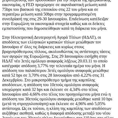
οικονομίας, η FED προχώρησε σε αιφνιδιαστική μείωση κατά
75bps του βασικού της επιτοκίου στις 22 του μήνα και σε
περαιτέρω μείωση κατά 50bps στην προγραμματισμένη
συνεδρίασή της στις 29-30 Ιανουαρίου. Επιδείνωση κατέδειξαν
στην Ευρωζώνη τα οικονομικά στοιχεία καθώς και οι δείκτες
εμπιστοσύνης που δημοσιεύθηκαν κατά τη διάρκεια του μήνα.
Στην Ηλεκτρονική Δευτερογενή Αγορά Τίτλων (ΗΔΑΤ), οι
αποδόσεις των ελληνικών κρατικών τίτλων μειώθηκαν τον
Ιανουάριο σ' όλες τις διάρκειες και κυρίως στους
βραχυπρόθεσμους τίτλους, ακολουθώντας τις αντίστοιχες τάσεις
των αγορών της Ευρωζώνης. Στις 29 Ιανουαρίου εισήχθη στην
ΗΔΑΤ νέο 3ετές ομόλογο αναφοράς λήξεως 20.03.11 το οποίο
κατέγραψε απόδοση 3,77% την τελευταία ημέρα του μήνα. Η
απόδοση του παλαιότερου 3ετές ομολόγου αναφοράς μειώθηκε
κατά 52 bps σε 3,70% στις 28 Ιανουαρίου από 4,22% στις 31
Δεκεμβρίου. Στο μακροπρόθεσμο τμήμα της καμπύλης
αποδόσεων, η απόδοση του 10ετούς ομολόγου αναφοράς
υποχώρησε κατά 32 bps και έκλεισε σε 4,34% στο τέλος
Ιανουαρίου από 4,66% στο τέλος του προηγούμενου μήνα ενώ η
απόδοση του 30ετούς ομολόγου αναφοράς μειώθηκε κατά 10 bps
(μετά τη στρογγυλοποίηση) και έκλεισε σε 4,96% από 5,05%
αντίστοιχα. Ως εκ τούτου, η κλίση της καμπύλης των αποδόσεων
αυξήθηκε αισθητά, καθώς η διαφορά απόδοσης μεταξύ του νέου
3ετούς και του 30ετούς τίτλου διευρύνθηκε στα 119 bps στο τέλος