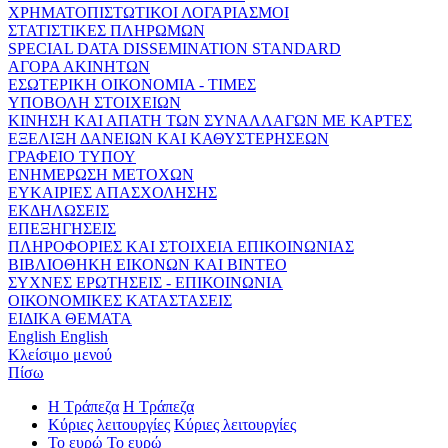
ΧΡΗΜΑΤΟΠΙΣΤΩΤΙΚΟΙ ΛΟΓΑΡΙΑΣΜΟΙ
ΣΤΑΤΙΣΤΙΚΕΣ ΠΛΗΡΩΜΩΝ
SPECIAL DATA DISSEMINATION STANDARD
ΑΓΟΡΑ ΑΚΙΝΗΤΩΝ
ΕΣΩΤΕΡΙΚΗ ΟΙΚΟΝΟΜΙΑ - ΤΙΜΕΣ
ΥΠΟΒΟΛΗ ΣΤΟΙΧΕΙΩΝ
ΚΙΝΗΣΗ ΚΑΙ ΑΠΑΤΗ ΤΩΝ ΣΥΝΑΛΛΑΓΩΝ ΜΕ ΚΑΡΤΕΣ
ΕΞΕΛΙΞΗ ΔΑΝΕΙΩΝ ΚΑΙ ΚΑΘΥΣΤΕΡΗΣΕΩΝ
ΓΡΑΦΕΙΟ ΤΥΠΟΥ
ΕΝΗΜΕΡΩΣΗ ΜΕΤΟΧΩΝ
ΕΥΚΑΙΡΙΕΣ ΑΠΑΣΧΟΛΗΣΗΣ
ΕΚΔΗΛΩΣΕΙΣ
ΕΠΕΞΗΓΗΣΕΙΣ
ΠΛΗΡΟΦΟΡΙΕΣ ΚΑΙ ΣΤΟΙΧΕΙΑ ΕΠΙΚΟΙΝΩΝΙΑΣ
ΒΙΒΛΙΟΘΗΚΗ ΕΙΚΟΝΩΝ ΚΑΙ ΒΙΝΤΕΟ
ΣΥΧΝΕΣ ΕΡΩΤΗΣΕΙΣ - ΕΠΙΚΟΙΝΩΝΙΑ
ΟΙΚΟΝΟΜΙΚΕΣ ΚΑΤΑΣΤΑΣΕΙΣ
ΕΙΔΙΚΑ ΘΕΜΑΤΑ
English
English
Κλείσιμο μενού
Πίσω
Η Τράπεζα
Η Τράπεζα
Κύριες λειτουργίες
Κύριες λειτουργίες
Το ευρώ
Το ευρώ