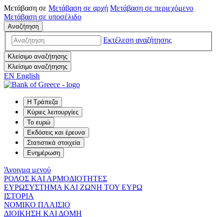
Μετάβαση σε
Μετάβαση σε
αρχή
Μετάβαση σε
περιεχόμενο
Μετάβαση σε
υποσέλιδο
Αναζήτηση
Εκτέλεση αναζήτησης
Κλείσιμο αναζήτησης
Κλείσιμο αναζήτησης
EN
English
Η Τράπεζα
Κύριες λειτουργίες
Το ευρώ
Εκδόσεις και έρευνα
Στατιστικά στοιχεία
Ενημέρωση
Άνοιγμα μενού
ΡΟΛΟΣ ΚΑΙ ΑΡΜΟΔΙΟΤΗΤΕΣ
ΕΥΡΩΣΥΣΤΗΜΑ ΚΑΙ ΖΩΝΗ ΤΟΥ ΕΥΡΩ
ΙΣΤΟΡΙΑ
ΝΟΜΙΚΟ ΠΛΑΙΣΙΟ
ΔΙΟΙΚΗΣΗ ΚΑΙ ΔΟΜΗ