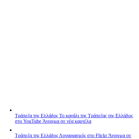
Τράπεζα της Ελλάδος
Το κανάλι της Τράπεζας της Ελλάδος
στο YouTube
Άνοιγμα σε νέα καρτέλα
Τράπεζα της Ελλάδος
Λογαριασμός στο Flickr
Άνοιγμα σε