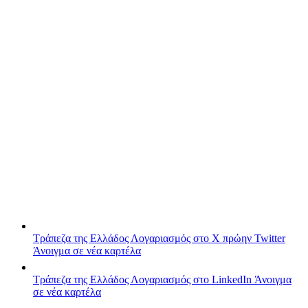
Τράπεζα της Ελλάδος
Λογαριασμός στο X πρώην Twitter
Άνοιγμα σε νέα καρτέλα
Τράπεζα της Ελλάδος
Λογαριασμός στο LinkedIn
Άνοιγμα
σε νέα καρτέλα