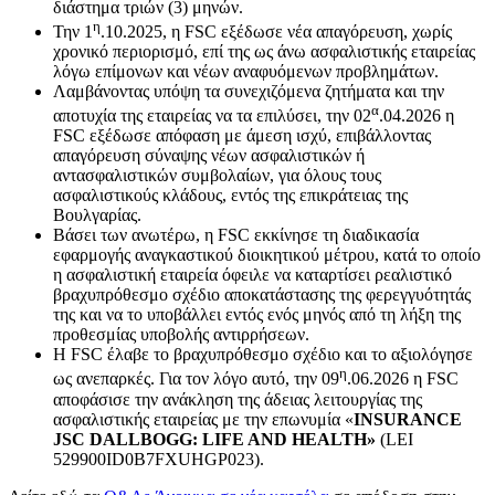
διάστημα τριών (3) μηνών.
η
Την 1
.10.2025, η FSC εξέδωσε νέα απαγόρευση, χωρίς
χρονικό περιορισμό, επί της ως άνω ασφαλιστικής εταιρείας
λόγω επίμονων και νέων αναφυόμενων προβλημάτων.
Λαμβάνοντας υπόψη τα συνεχιζόμενα ζητήματα και την
α
αποτυχία της εταιρείας να τα επιλύσει, την 02
.04.2026 η
FSC εξέδωσε απόφαση με άμεση ισχύ, επιβάλλοντας
απαγόρευση σύναψης νέων ασφαλιστικών ή
αντασφαλιστικών συμβολαίων, για όλους τους
ασφαλιστικούς κλάδους, εντός της επικράτειας της
Βουλγαρίας.
Βάσει των ανωτέρω, η FSC εκκίνησε τη διαδικασία
εφαρμογής αναγκαστικού διοικητικού μέτρου, κατά το οποίο
η ασφαλιστική εταιρεία όφειλε να καταρτίσει ρεαλιστικό
βραχυπρόθεσμο σχέδιο αποκατάστασης της φερεγγυότητάς
της και να το υποβάλλει εντός ενός μηνός από τη λήξη της
προθεσμίας υποβολής αντιρρήσεων.
Η FSC έλαβε το βραχυπρόθεσμο σχέδιο και το αξιολόγησε
η
ως ανεπαρκές. Για τον λόγο αυτό, την 09
.06.2026 η FSC
αποφάσισε την ανάκληση της άδειας λειτουργίας της
ασφαλιστικής εταιρείας με την επωνυμία «
INSURANCE
JSC DALLBOGG: LIFE AND HEALTH»
(LEI
529900ID0B7FXUHGP023).