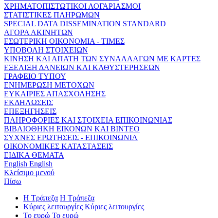
ΧΡΗΜΑΤΟΠΙΣΤΩΤΙΚΟΙ ΛΟΓΑΡΙΑΣΜΟΙ
ΣΤΑΤΙΣΤΙΚΕΣ ΠΛΗΡΩΜΩΝ
SPECIAL DATA DISSEMINATION STANDARD
ΑΓΟΡΑ ΑΚΙΝΗΤΩΝ
ΕΣΩΤΕΡΙΚΗ ΟΙΚΟΝΟΜΙΑ - ΤΙΜΕΣ
ΥΠΟΒΟΛΗ ΣΤΟΙΧΕΙΩΝ
ΚΙΝΗΣΗ ΚΑΙ ΑΠΑΤΗ ΤΩΝ ΣΥΝΑΛΛΑΓΩΝ ΜΕ ΚΑΡΤΕΣ
ΕΞΕΛΙΞΗ ΔΑΝΕΙΩΝ ΚΑΙ ΚΑΘΥΣΤΕΡΗΣΕΩΝ
ΓΡΑΦΕΙΟ ΤΥΠΟΥ
ΕΝΗΜΕΡΩΣΗ ΜΕΤΟΧΩΝ
ΕΥΚΑΙΡΙΕΣ ΑΠΑΣΧΟΛΗΣΗΣ
ΕΚΔΗΛΩΣΕΙΣ
ΕΠΕΞΗΓΗΣΕΙΣ
ΠΛΗΡΟΦΟΡΙΕΣ ΚΑΙ ΣΤΟΙΧΕΙΑ ΕΠΙΚΟΙΝΩΝΙΑΣ
ΒΙΒΛΙΟΘΗΚΗ ΕΙΚΟΝΩΝ ΚΑΙ ΒΙΝΤΕΟ
ΣΥΧΝΕΣ ΕΡΩΤΗΣΕΙΣ - ΕΠΙΚΟΙΝΩΝΙΑ
ΟΙΚΟΝΟΜΙΚΕΣ ΚΑΤΑΣΤΑΣΕΙΣ
ΕΙΔΙΚΑ ΘΕΜΑΤΑ
English
English
Κλείσιμο μενού
Πίσω
Η Τράπεζα
Η Τράπεζα
Κύριες λειτουργίες
Κύριες λειτουργίες
Το ευρώ
Το ευρώ