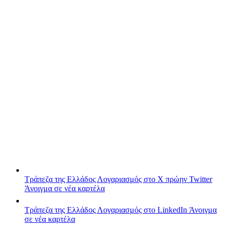
Τράπεζα της Ελλάδος
Λογαριασμός στο X πρώην Twitter
Άνοιγμα σε νέα καρτέλα
Τράπεζα της Ελλάδος
Λογαριασμός στο LinkedIn
Άνοιγμα
σε νέα καρτέλα