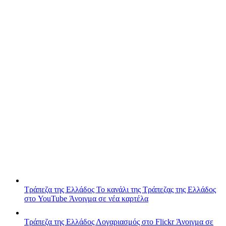
Τράπεζα της Ελλάδος
Το κανάλι της Τράπεζας της Ελλάδος
στο YouTube
Άνοιγμα σε νέα καρτέλα
Τράπεζα της Ελλάδος
Λογαριασμός στο Flickr
Άνοιγμα σε