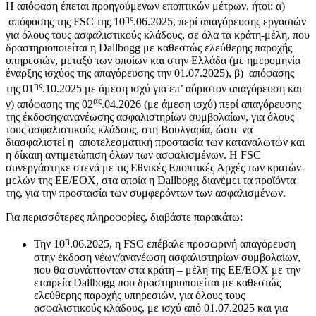
Η απόφαση έπεται προηγούμενων εποπτικών μέτρων, ήτοι: α)
ης
απόφασης της FSC της 10
.06.2025, περί απαγόρευσης εργασιών
για όλους τους ασφαλιστικούς κλάδους, σε όλα τα κράτη-μέλη, που
δραστηριοποιείται η Dallbogg με καθεστώς ελεύθερης παροχής
υπηρεσιών, μεταξύ των οποίων και στην Ελλάδα (με ημερομηνία
έναρξης ισχύος της απαγόρευσης την 01.07.2025), β) απόφασης
ης
της 01
.10.2025 με άμεση ισχύ για επ’ αόριστον απαγόρευση και
ας
γ) απόφασης της 02
.04.2026 (με άμεση ισχύ) περί απαγόρευσης
της έκδοσης/ανανέωσης ασφαλιστηρίων συμβολαίων, για όλους
τους ασφαλιστικούς κλάδους, στη Βουλγαρία, ώστε να
διασφαλιστεί η αποτελεσματική προστασία των καταναλωτών και
η δίκαιη αντιμετώπιση όλων των ασφαλισμένων. H FSC
συνεργάστηκε στενά με τις Εθνικές Εποπτικές Αρχές των κρατών-
μελών της ΕΕ/EOX, στα οποία η Dallbogg διανέμει τα προϊόντα
της, για την προστασία των συμφερόντων των ασφαλισμένων.
Για περισσότερες πληροφορίες, διαβάστε παρακάτω:
η
Την 10
.06.2025, η FSC επέβαλε προσωρινή απαγόρευση
στην έκδοση νέων/ανανέωση ασφαλιστηρίων συμβολαίων,
που θα συνάπτονταν στα κράτη – μέλη της ΕΕ/ΕΟΧ με την
εταιρεία Dallbogg που δραστηριοποιείται με καθεστώς
ελεύθερης παροχής υπηρεσιών, για όλους τους
ασφαλιστικούς κλάδους, με ισχύ από 01.07.2025 και για