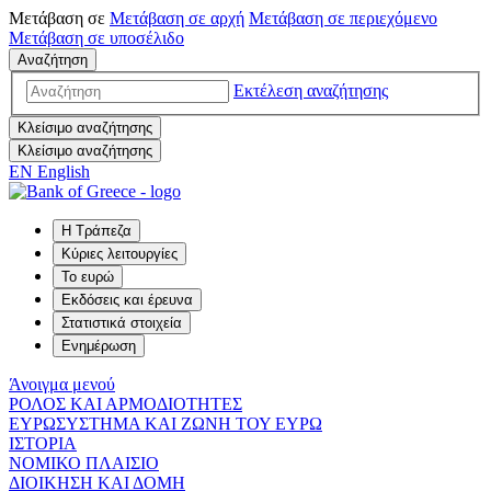
Μετάβαση σε
Μετάβαση σε
αρχή
Μετάβαση σε
περιεχόμενο
Μετάβαση σε
υποσέλιδο
Αναζήτηση
Εκτέλεση αναζήτησης
Κλείσιμο αναζήτησης
Κλείσιμο αναζήτησης
EN
English
Η Τράπεζα
Κύριες λειτουργίες
Το ευρώ
Εκδόσεις και έρευνα
Στατιστικά στοιχεία
Ενημέρωση
Άνοιγμα μενού
ΡΟΛΟΣ ΚΑΙ ΑΡΜΟΔΙΟΤΗΤΕΣ
ΕΥΡΩΣΥΣΤΗΜΑ ΚΑΙ ΖΩΝΗ ΤΟΥ ΕΥΡΩ
ΙΣΤΟΡΙΑ
ΝΟΜΙΚΟ ΠΛΑΙΣΙΟ
ΔΙΟΙΚΗΣΗ ΚΑΙ ΔΟΜΗ