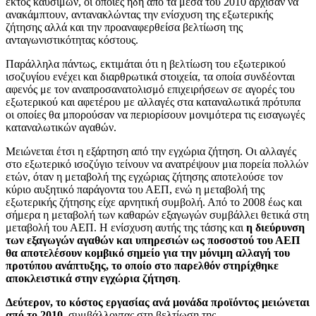
εκτός καυσίμων, οι οποίες ήδη από τα μέσα του 2010 άρχισαν να
ανακάμπτουν, αντανακλώντας την ενίσχυση της εξωτερικής
ζήτησης αλλά και την προαναφερθείσα βελτίωση της
ανταγωνιστικότητας κόστους.
Παράλληλα πάντως, εκτιμάται ότι η βελτίωση του εξωτερικού
ισοζυγίου ενέχει και διαρθρωτικά στοιχεία, τα οποία συνδέονται
αφενός με τον αναπροσανατολισμό επιχειρήσεων σε αγορές του
εξωτερικού και αφετέρου με αλλαγές στα καταναλωτικά πρότυπα
οι οποίες θα μπορούσαν να περιορίσουν μονιμότερα τις εισαγωγές
καταναλωτικών αγαθών.
Μειώνεται έτσι η εξάρτηση από την εγχώρια ζήτηση. Οι αλλαγές
στο εξωτερικό ισοζύγιο τείνουν να ανατρέψουν μια πορεία πολλών
ετών, όταν η μεταβολή της εγχώριας ζήτησης αποτελούσε τον
κύριο αυξητικό παράγοντα του ΑΕΠ, ενώ η μεταβολή της
εξωτερικής ζήτησης είχε αρνητική συμβολή. Από το 2008 έως και
σήμερα η μεταβολή των καθαρών εξαγωγών συμβάλλει θετικά στη
μεταβολή του ΑΕΠ. Η ενίσχυση αυτής της τάσης και
η διεύρυνση
των εξαγωγών αγαθών και υπηρεσιών ως ποσοστού του ΑΕΠ
θα αποτελέσουν κομβικό σημείο για την μόνιμη αλλαγή του
προτύπου ανάπτυξης, το οποίο στο παρελθόν στηρίχθηκε
αποκλειστικά στην εγχώρια ζήτηση
.
Δεύτερον, το κόστος εργασίας ανά μονάδα προϊόντος μειώνεται
από το 2010
, συμβάλλοντας στη βελτίωση της