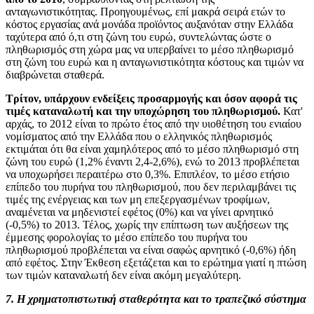
ανταγωνιστικότητας. Προηγουμένως, επί μακρά σειρά ετών το
κόστος εργασίας ανά μονάδα προϊόντος αυξανόταν στην Ελλάδα
ταχύτερα από ό,τι στη ζώνη του ευρώ, συντελώντας ώστε ο
πληθωρισμός στη χώρα μας να υπερβαίνει το μέσο πληθωρισμό
στη ζώνη του ευρώ και η ανταγωνιστικότητα κόστους και τιμών να
διαβρώνεται σταθερά.
Τρίτον, υπάρχουν ενδείξεις προσαρμογής και όσον αφορά τις
τιμές καταναλωτή και την υποχώρηση του πληθωρισμού.
Κατ'
αρχάς, το 2012 είναι το πρώτο έτος από την υιοθέτηση του ενιαίου
νομίσματος από την Ελλάδα που ο ελληνικός πληθωρισμός
εκτιμάται ότι θα είναι χαμηλότερος από το μέσο πληθωρισμό στη
ζώνη του ευρώ (1,2% έναντι 2,4-2,6%), ενώ το 2013 προβλέπεται
να υποχωρήσει περαιτέρω στο 0,3%. Επιπλέον, το μέσο ετήσιο
επίπεδο του πυρήνα του πληθωρισμού, που δεν περιλαμβάνει τις
τιμές της ενέργειας και των μη επεξεργασμένων τροφίμων,
αναμένεται να μηδενιστεί εφέτος (0%) και να γίνει αρνητικό
(-0,5%) το 2013. Τέλος, χωρίς την επίπτωση των αυξήσεων της
έμμεσης φορολογίας το μέσο επίπεδο του πυρήνα του
πληθωρισμού προβλέπεται να είναι σαφώς αρνητικό (-0,6%) ήδη
από εφέτος. Στην Έκθεση εξετάζεται και το ερώτημα γιατί η πτώση
των τιμών καταναλωτή δεν είναι ακόμη μεγαλύτερη.
7. Η χρηματοπιστωτική σταθερότητα και το τραπεζικό σύστημα