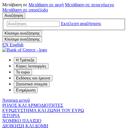
Μετάβαση σε
Μετάβαση σε
αρχή
Μετάβαση σε
περιεχόμενο
Μετάβαση σε
υποσέλιδο
Αναζήτηση
Εκτέλεση αναζήτησης
Κλείσιμο αναζήτησης
Κλείσιμο αναζήτησης
EN
English
Η Τράπεζα
Κύριες λειτουργίες
Το ευρώ
Εκδόσεις και έρευνα
Στατιστικά στοιχεία
Ενημέρωση
Άνοιγμα μενού
ΡΟΛΟΣ ΚΑΙ ΑΡΜΟΔΙΟΤΗΤΕΣ
ΕΥΡΩΣΥΣΤΗΜΑ ΚΑΙ ΖΩΝΗ ΤΟΥ ΕΥΡΩ
ΙΣΤΟΡΙΑ
ΝΟΜΙΚΟ ΠΛΑΙΣΙΟ
ΔΙΟΙΚΗΣΗ ΚΑΙ ΔΟΜΗ