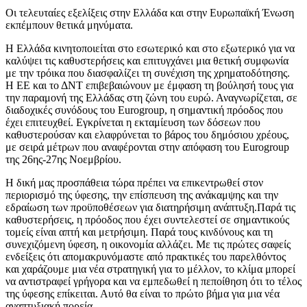
Οι τελευταίες εξελίξεις στην Ελλάδα και στην Ευρωπαϊκή Ένωση
εκπέμπουν θετικά μηνύματα.
Η Ελλάδα κινητοποιείται στο εσωτερικό και στο εξωτερικό για να
καλύψει τις καθυστερήσεις και επιτυγχάνει μια θετική συμφωνία
με την τρόικα που διασφαλίζει τη συνέχιση της χρηματοδότησης.
Η ΕΕ και το ΔΝΤ επιβεβαιώνουν με έμφαση τη βούλησή τους για
την παραμονή της Ελλάδας στη ζώνη του ευρώ. Αναγνωρίζεται, σε
διαδοχικές συνόδους του Eurogroup, η σημαντική πρόοδος που
έχει επιτευχθεί. Εγκρίνεται η εκταμίευση των δόσεων που
καθυστερούσαν και ελαφρύνεται το βάρος του δημόσιου χρέους,
με σειρά μέτρων που αναφέρονται στην απόφαση του Eurogroup
της 26ης-27ης Νοεμβρίου.
Η δική μας προσπάθεια τώρα πρέπει να επικεντρωθεί στον
περιορισμό της ύφεσης, την επίσπευση της ανάκαμψης και την
εδραίωση των προϋποθέσεων για διατηρήσιμη ανάπτυξη.Παρά τις
καθυστερήσεις, η πρόοδος που έχει συντελεστεί σε σημαντικούς
τομείς είναι απτή και μετρήσιμη. Παρά τους κινδύνους και τη
συνεχιζόμενη ύφεση, η οικονομία αλλάζει. Με τις πρώτες σαφείς
ενδείξεις ότι απομακρυνόμαστε από πρακτικές του παρελθόντος
και χαράζουμε μια νέα στρατηγική για το μέλλον, το κλίμα μπορεί
να αντιστραφεί γρήγορα και να εμπεδωθεί η πεποίθηση ότι το τέλος
της ύφεσης επίκειται. Αυτό θα είναι το πρώτο βήμα για μια νέα
αναπτυξιακή πορεία.