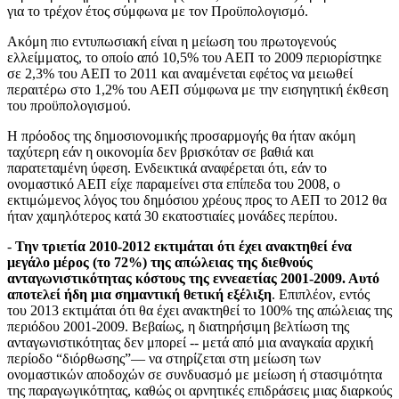
για το τρέχον έτος σύμφωνα με τον Προϋπολογισμό.
Ακόμη πιο εντυπωσιακή είναι η μείωση του πρωτογενούς
ελλείμματος, το οποίο από 10,5% του ΑΕΠ το 2009 περιορίστηκε
σε 2,3% του ΑΕΠ το 2011 και αναμένεται εφέτος να μειωθεί
περαιτέρω στο 1,2% του ΑΕΠ σύμφωνα με την εισηγητική έκθεση
του προϋπολογισμού.
Η πρόοδος της δημοσιονομικής προσαρμογής θα ήταν ακόμη
ταχύτερη εάν η οικονομία δεν βρισκόταν σε βαθιά και
παρατεταμένη ύφεση. Ενδεικτικά αναφέρεται ότι, εάν το
ονομαστικό ΑΕΠ είχε παραμείνει στα επίπεδα του 2008, ο
εκτιμώμενος λόγος του δημόσιου χρέους προς το ΑΕΠ το 2012 θα
ήταν χαμηλότερος κατά 30 εκατοστιαίες μονάδες περίπου.
-
Την τριετία 2010-2012 εκτιμάται ότι έχει ανακτηθεί ένα
μεγάλο μέρος (το 72%) της απώλειας της διεθνούς
ανταγωνιστικότητας κόστους της εννεαετίας 2001-2009. Αυτό
αποτελεί ήδη μια σημαντική θετική εξέλιξη
. Επιπλέον, εντός
του 2013 εκτιμάται ότι θα έχει ανακτηθεί το 100% της απώλειας της
περιόδου 2001-2009. Βεβαίως, η διατηρήσιμη βελτίωση της
ανταγωνιστικότητας δεν μπορεί -- μετά από μια αναγκαία αρχική
περίοδο “διόρθωσης”― να στηρίζεται στη μείωση των
ονομαστικών αποδοχών σε συνδυασμό με μείωση ή στασιμότητα
της παραγωγικότητας, καθώς οι αρνητικές επιδράσεις μιας διαρκούς