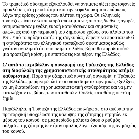
Το τραπεζικό σύστημα εξακολουθεί να αντιμετωπίζει πρωτοφανείς
προκλήσεις στη ρευστότητα και την κεφαλαιακή του επάρκεια,
λόγω της κρίσης χρέους που πλήττει τη χώρα. Οι ελληνικές
τράπεζες είναι εδώ και καιρό αποκομμένες από τις διεθνείς αγορές,
αντιμετώπισαν μεγάλη εκροή καταθέσεων και σημαντικές
απώλειες από την περικοπή του δημόσιου χρέους στο πλαίσιο του
PSI. Υπό το πρίσμα αυτής της συγκυρίας, έπρεπε να προστατευθεί
η σταθερότητα του ελληνικού τραπεζικού συστήματος καθώς
γινόταν αντιληπτό ότι οποιοδήποτε λάθος βήμα θα πυροδοτούσε
μια τραπεζική κρίση, με επιπτώσεις και πέραν της Ελλάδος.
Σ’ αυτό το περιβάλλον η συνδρομή της Τράπεζας της Ελλάδος
στη διαφύλαξη της χρηματοπιστωτικής σταθερότητας υπήρξε
καθοριστική.
Παρά την εξαιρετικά αρνητική συγκυρία, η Τράπεζα
της Ελλάδος μερίμνησε ώστε οι οποιεσδήποτε αρνητικές εξελίξεις
να μη διαταράξουν τη χρηματοπιστωτική σταθερότητα και να μην
καταλήξουν εις βάρος των καταθετών. Ουδείς καταθέτης υπέστη
ζημία.
Παράλληλα, η Τράπεζα της Ελλάδος εκπλήρωσε στο ακέραιο την
πρωταρχική υποχρέωση της κάλυψης της ζήτησης μετρητών εκ
μέρους του κοινού, σε μια περίοδο μάλιστα όπου ο ρυθμός
αύξησης της ζήτησης δεν ήταν ομαλός λόγω έξαρσης της ανησυχίας
του κοινού.