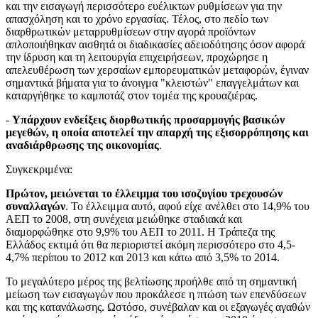
και την εισαγωγή περισσότερο ευέλικτων ρυθμίσεων για την
απασχόληση και το χρόνο εργασίας. Τέλος, στο πεδίο των
διαρθρωτικών μεταρρυθμίσεων στην αγορά προϊόντων
απλοποιήθηκαν αισθητά οι διαδικασίες αδειοδότησης όσον αφορά
την ίδρυση και τη λειτουργία επιχειρήσεων, προχώρησε η
απελευθέρωση των χερσαίων εμπορευματικών μεταφορών, έγιναν
σημαντικά βήματα για το άνοιγμα "κλειστών" επαγγελμάτων και
καταργήθηκε το καμποτάζ στον τομέα της κρουαζιέρας.
-
Υπάρχουν ενδείξεις διορθωτικής προσαρμογής βασικών
μεγεθών, η οποία αποτελεί την απαρχή της εξισορρόπησης και
αναδιάρθρωσης της οικονομίας
.
Συγκεκριμένα:
Πρώτον, μειώνεται το έλλειμμα του ισοζυγίου τρεχουσών
συναλλαγών
. Το έλλειμμα αυτό, αφού είχε ανέλθει στο 14,9% του
ΑΕΠ το 2008, στη συνέχεια μειώθηκε σταδιακά και
διαμορφώθηκε στο 9,9% του ΑΕΠ το 2011. Η Τράπεζα της
Ελλάδος εκτιμά ότι θα περιοριστεί ακόμη περισσότερο στο 4,5-
4,7% περίπου το 2012 και 2013 και κάτω από 3,5% το 2014.
Το μεγαλύτερο μέρος της βελτίωσης προήλθε από τη σημαντική
μείωση των εισαγωγών που προκάλεσε η πτώση των επενδύσεων
και της κατανάλωσης. Ωστόσο, συνέβαλαν και οι εξαγωγές αγαθών