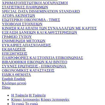
ΧΡΗΜΑΤΟΠΙΣΤΩΤΙΚΟΙ ΛΟΓΑΡΙΑΣΜΟΙ
ΣΤΑΤΙΣΤΙΚΕΣ ΠΛΗΡΩΜΩΝ
SPECIAL DATA DISSEMINATION STANDARD
ΑΓΟΡΑ ΑΚΙΝΗΤΩΝ
ΕΣΩΤΕΡΙΚΗ ΟΙΚΟΝΟΜΙΑ - ΤΙΜΕΣ
ΥΠΟΒΟΛΗ ΣΤΟΙΧΕΙΩΝ
ΚΙΝΗΣΗ ΚΑΙ ΑΠΑΤΗ ΤΩΝ ΣΥΝΑΛΛΑΓΩΝ ΜΕ ΚΑΡΤΕΣ
ΕΞΕΛΙΞΗ ΔΑΝΕΙΩΝ ΚΑΙ ΚΑΘΥΣΤΕΡΗΣΕΩΝ
ΓΡΑΦΕΙΟ ΤΥΠΟΥ
ΕΝΗΜΕΡΩΣΗ ΜΕΤΟΧΩΝ
ΕΥΚΑΙΡΙΕΣ ΑΠΑΣΧΟΛΗΣΗΣ
ΕΚΔΗΛΩΣΕΙΣ
ΕΠΕΞΗΓΗΣΕΙΣ
ΠΛΗΡΟΦΟΡΙΕΣ ΚΑΙ ΣΤΟΙΧΕΙΑ ΕΠΙΚΟΙΝΩΝΙΑΣ
ΒΙΒΛΙΟΘΗΚΗ ΕΙΚΟΝΩΝ ΚΑΙ ΒΙΝΤΕΟ
ΣΥΧΝΕΣ ΕΡΩΤΗΣΕΙΣ - ΕΠΙΚΟΙΝΩΝΙΑ
ΟΙΚΟΝΟΜΙΚΕΣ ΚΑΤΑΣΤΑΣΕΙΣ
ΕΙΔΙΚΑ ΘΕΜΑΤΑ
English
English
Κλείσιμο μενού
Πίσω
Η Τράπεζα
Η Τράπεζα
Κύριες λειτουργίες
Κύριες λειτουργίες
Το ευρώ
Το ευρώ