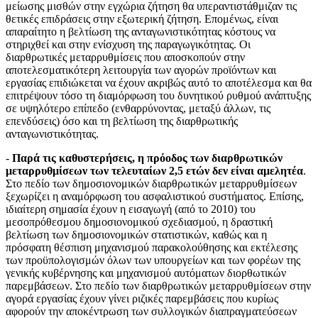
μείωσης μισθών στην εγχώρια ζήτηση θα υπεραντιστάθμιζαν τις
θετικές επιδράσεις στην εξωτερική ζήτηση. Επομένως, είναι
απαραίτητο η βελτίωση της ανταγωνιστικότητας κόστους να
στηριχθεί και στην ενίσχυση της παραγωγικότητας. Οι
διαρθρωτικές μεταρρυθμίσεις που αποσκοπούν στην
αποτελεσματικότερη λειτουργία των αγορών προϊόντων και
εργασίας επιδιώκεται να έχουν ακριβώς αυτό το αποτέλεσμα και θα
επιτρέψουν τόσο τη διαμόρφωση του δυνητικού ρυθμού ανάπτυξης
σε υψηλότερο επίπεδο (ενθαρρύνοντας, μεταξύ άλλων, τις
επενδύσεις) όσο και τη βελτίωση της διαρθρωτικής
ανταγωνιστικότητας.
-
Παρά τις καθυστερήσεις, η πρόοδος των διαρθρωτικών
μεταρρυθμίσεων των τελευταίων 2,5 ετών δεν είναι αμελητέα
.
Στο πεδίο των δημοσιονομικών διαρθρωτικών μεταρρυθμίσεων
ξεχωρίζει η αναμόρφωση του ασφαλιστικού συστήματος. Επίσης,
ιδιαίτερη σημασία έχουν η εισαγωγή (από το 2010) του
μεσοπρόθεσμου δημοσιονομικού σχεδιασμού, η δραστική
βελτίωση των δημοσιονομικών στατιστικών, καθώς και η
πρόσφατη θέσπιση μηχανισμού παρακολούθησης και εκτέλεσης
των προϋπολογισμών όλων των υπουργείων και των φορέων της
γενικής κυβέρνησης και μηχανισμού αυτόματων διορθωτικών
παρεμβάσεων. Στο πεδίο των διαρθρωτικών μεταρρυθμίσεων στην
αγορά εργασίας έχουν γίνει ριζικές παρεμβάσεις που κυρίως
αφορούν την αποκέντρωση των συλλογικών διαπραγματεύσεων