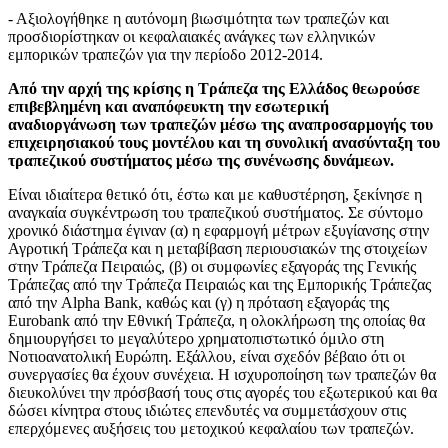
- Αξιολογήθηκε η αυτόνομη βιωσιμότητα των τραπεζών και
προσδιορίστηκαν οι κεφαλαιακές ανάγκες των ελληνικών
εμπορικών τραπεζών για την περίοδο 2012-2014.
Από την αρχή της κρίσης η Τράπεζα της Ελλάδος θεωρούσε
επιβεβλημένη και αναπόφευκτη την εσωτερική
αναδιοργάνωση των τραπεζών μέσω της αναπροσαρμογής του
επιχειρησιακού τους μοντέλου και τη συνολική ανασύνταξη του
τραπεζικού συστήματος μέσω της συνένωσης δυνάμεων.
Είναι ιδιαίτερα θετικό ότι, έστω και με καθυστέρηση, ξεκίνησε η
αναγκαία συγκέντρωση του τραπεζικού συστήματος. Σε σύντομο
χρονικό διάστημα έγιναν (α) η εφαρμογή μέτρων εξυγίανσης στην
Αγροτική Τράπεζα και η μεταβίβαση περιουσιακών της στοιχείων
στην Τράπεζα Πειραιώς, (β) οι συμφωνίες εξαγοράς της Γενικής
Τράπεζας από την Τράπεζα Πειραιώς και της Εμπορικής Τράπεζας
από την Alpha Bank, καθώς και (γ) η πρόταση εξαγοράς της
Eurobank από την Εθνική Τράπεζα, η ολοκλήρωση της οποίας θα
δημιουργήσει το μεγαλύτερο χρηματοπιστωτικό όμιλο στη
Νοτιοανατολική Ευρώπη. Εξάλλου, είναι σχεδόν βέβαιο ότι οι
συνεργασίες θα έχουν συνέχεια. Η ισχυροποίηση των τραπεζών θα
διευκολύνει την πρόσβασή τους στις αγορές του εξωτερικού και θα
δώσει κίνητρα στους ιδιώτες επενδυτές να συμμετάσχουν στις
επερχόμενες αυξήσεις του μετοχικού κεφαλαίου των τραπεζών.