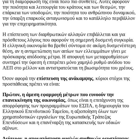
για τη διαμόρφωσή της είναι πολύ πιο σύνθετες. Αυτές αφορούν
την ποιότητα και λειτουργία του κράτους και των θεσμών, την
επάρκεια των υποδομών, την ποιότητα του ανθρώπινου δυναμικού,
την ύπαρξη επαρκούς ανταγωνισμού και το κατάλληλο περιβάλλον
για την επιχειρηματικότητα.
Η επίσπευση των διαρθρωτικών αλλαγών επιβάλλεται και για
πρόσθετους λόγους που αφορούν τη σημερινή δυσμενή συγκυρία.
Η ελληνική οικονομία θα βρεθεί σύντομα σε ακόμη δυσμενέστερη
θέση, αν η αντιμετώπιση των αιτίων των ελλειμμάτων γίνει με
πρόσκαιρης απόδοσης μέτρα. Η αποφυγή των μεταρρυθμίσεων
συντηρεί την ύφεση ή επιτρέπει μόνο χαμηλό ρυθμό ανόδου του
ΑΕΠ στο μέλλον και αντιστρατεύεται τη βιωσιμότητα του χρέους.
Όσον αφορά την
επίσπευση της ανάκαμψης
, κύριοι στόχοι της
προσπάθειας πρέπει να είναι:
Πρώτον, η άμεση εφαρμογή μέτρων που ευνοούν την
επανεκκίνηση της οικονομίας
, όπως είναι η επιτάχυνση της
απορρόφησης των προγραμμάτων του ΕΣΠΑ, η δημιουργία του
Ελληνικού Επενδυτικού Ταμείου, η αξιοποίηση όλων των
χρηματοδοτικών εργαλείων της Ευρωπαϊκής Τράπεζας
Επενδύσεων και η επανέναρξη της κατασκευής των οδικών
αξόνων.
Δεύτερον, η αποκατάσταση ομαλών συνθηκών ρευστότητας
.