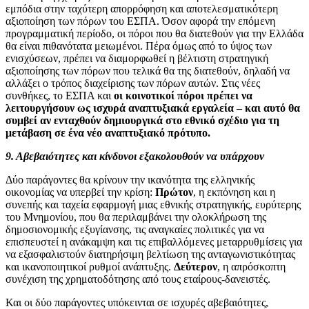
εμπόδια στην ταχύτερη απορρόφηση και αποτελεσματικότερη
αξιοποίηση των πόρων του ΕΣΠΑ. Όσον αφορά την επόμενη
προγραμματική περίοδο, οι πόροι που θα διατεθούν για την Ελλάδα
θα είναι πιθανότατα μειωμένοι. Πέρα όμως από το ύψος των
ενισχύσεων, πρέπει να διαμορφωθεί η βέλτιστη στρατηγική
αξιοποίησης των πόρων που τελικά θα της διατεθούν, δηλαδή να
αλλάξει ο τρόπος διαχείρισης των πόρων αυτών. Στις νέες
συνθήκες, το ΕΣΠΑ και
οι
κοινοτικοί πόροι πρέπει να
λειτουργήσουν ως ισχυρά αναπτυξιακά εργαλεία – και αυτό θα
συμβεί αν ενταχθούν δημιουργικά στο εθνικό σχέδιο για τη
μετάβαση σε ένα νέο αναπτυξιακό πρότυπο.
9. Αβεβαιότητες και κίνδυνοι εξακολουθούν να υπάρχουν
Δύο παράγοντες θα κρίνουν την ικανότητα της ελληνικής
οικονομίας να υπερβεί την κρίση:
Πρώτον
, η εκπόνηση και η
συνεπής και ταχεία εφαρμογή μιας εθνικής στρατηγικής, ευρύτερης
του Μνημονίου, που θα περιλαμβάνει την ολοκλήρωση της
δημοσιονομικής εξυγίανσης, τις αναγκαίες πολιτικές για να
επισπευστεί η ανάκαμψη και τις επιβαλλόμενες μεταρρυθμίσεις για
να εξασφαλιστούν διατηρήσιμη βελτίωση της ανταγωνιστικότητας
και ικανοποιητικοί ρυθμοί ανάπτυξης.
Δεύτερον
, η απρόσκοπτη
συνέχιση της χρηματοδότησης από τους εταίρους-δανειστές.
Και οι δύο παράγοντες υπόκεινται σε ισχυρές αβεβαιότητες,