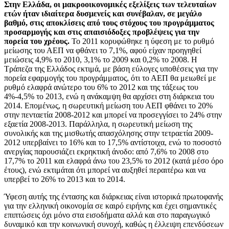
Στην Ελλάδα, οι μακροοικονομικές εξελίξεις των τελευταίων
ετών ήταν ιδιαίτερα δυσμενείς και συνέβαλαν, σε μεγάλο
βαθμό, στις αποκλίσεις από τους στόχους του προγράμματος
προσαρμογής και στις απαισιόδοξες προβλέψεις για την
πορεία του χρέους.
Το 2011 κορυφώθηκε η ύφεση με το ρυθμό
μείωσης του ΑΕΠ να φθάνει το 7,1%, αφού είχαν προηγηθεί
μειώσεις 4,9% το 2010, 3,1% το 2009 και 0,2% το 2008. Η
Τράπεζα της Ελλάδος εκτιμά, με βάση εύλογες υποθέσεις για την
πορεία εφαρμογής του προγράμματος, ότι το ΑΕΠ θα μειωθεί με
ρυθμό ελαφρά ανώτερο του 6% το 2012 και της τάξεως του
4%-4,5% το 2013, ενώ η ανάκαμψη θα αρχίσει στη διάρκεια του
2014. Επομένως, η σωρευτική μείωση του ΑΕΠ φθάνει το 20%
στην πενταετία 2008-2012 και μπορεί να προσεγγίσει το 24% στην
εξαετία 2008-2013. Παράλληλα, η σωρευτική μείωση της
συνολικής και της μισθωτής απασχόλησης στην τετραετία 2009-
2012 υπερβαίνει το 16% και το 17,5% αντίστοιχα, ενώ το ποσοστό
ανεργίας παρουσιάζει εκρηκτική άνοδο: από 7,6% το 2008 στο
17,7% το 2011 και ελαφρά άνω του 23,5% το 2012 (κατά μέσο όρο
έτους), ενώ εκτιμάται ότι μπορεί να αυξηθεί περαιτέρω και να
υπερβεί το 26% το 2013 και το 2014.
Ύφεση αυτής της έντασης και διάρκειας είναι ιστορικά πρωτοφανής
για την ελληνική οικονομία σε καιρό ειρήνης και έχει σημαντικές
επιπτώσεις όχι μόνο στα εισοδήματα αλλά και στο παραγωγικό
δυναμικό και την κοινωνική συνοχή, καθώς η έλλειψη επενδύσεων