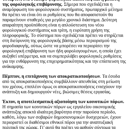
της φορολογικής επιβάρυνσης
. Σήμερα που σχεδιάζεται η
αναμόρφωση του φορολογικού συστήματος, πρωταρχικό μέλημα
θα πρέπει να είναι ότι οι ρυθμίσεις που θα αποφασιστούν θα
παραμείνουν σταθερές για μεγάλο χρονικό διάστημα. Δεύτερη
απαραίτητη προϋπόθεση είναι η απλούστευση του νέου
φορολογικού συστήματος και τρίτη, η ευρύτατη χρήση της
πληροφορικής. Το σύστημα που σχεδιάζεται πρέπει να στηρίζεται
στη διεύρυνση της φορολογικής βάσης μέσω περιορισμού της
φοροδιαφυγής, ούτως ώστε να μπορέσει να περιορίσει την
φορολογική επιβάρυνση των ήδη φορολογουμένων, η οποία έχει
αυξηθεί υπέρμετρα, και να συμπεριλάβει φορολογικές ρυθμίσεις
για την ενθάρρυνση της επιχειρηματικότητας και την επίσπευση της
ανάκαμψης.
Πέμπτον, η επιτάχυνση των αποκρατικοποιήσεων
. Τα έσοδα
από τις αποκρατικοποιήσεις συμβάλλουν απευθείας στη μείωση
του χρέους, επιπλέον όμως οι αποκρατικοποιήσεις ενισχύουν την
ανάπτυξη και δημιουργούν νέες, βιώσιμες θέσεις εργασίας.
Έκτον, η αποτελεσματική αξιοποίηση των κοινοτικών πόρων.
Η σημασία των κοινοτικών πόρων ως εργαλείου οικονομικής
ανάπτυξης αποκτά ιδιαίτερη βαρύτητα στην παρούσα περίοδο,
καθότι, λόγω των σοβαρών δημοσιονομικών δυσχερειών, έχουν
περιοριστεί οι διαθέσιμοι εθνικοί πόροι για την αναπτυξιακή
πολιτική της χώρας. Γι’ αυτό θα πρέπει να αρθούν σύντομα τα