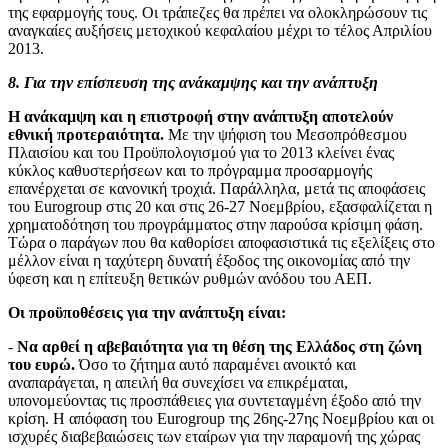
της εφαρμογής τους. Οι τράπεζες θα πρέπει να ολοκληρώσουν τις
αναγκαίες αυξήσεις μετοχικού κεφαλαίου μέχρι το τέλος Απριλίου
2013.
8. Για την επίσπευση της ανάκαμψης και την ανάπτυξη
Η ανάκαμψη και η επιστροφή στην ανάπτυξη αποτελούν
εθνική προτεραιότητα.
Με την ψήφιση του Μεσοπρόθεσμου
Πλαισίου και του Προϋπολογισμού για το 2013 κλείνει ένας
κύκλος καθυστερήσεων και το πρόγραμμα προσαρμογής
επανέρχεται σε κανονική τροχιά. Παράλληλα, μετά τις αποφάσεις
του Eurogroup στις 20 και στις 26-27 Νοεμβρίου, εξασφαλίζεται η
χρηματοδότηση του προγράμματος στην παρούσα κρίσιμη φάση.
Τώρα ο παράγων που θα καθορίσει αποφασιστικά τις εξελίξεις στο
μέλλον είναι η ταχύτερη δυνατή έξοδος της οικονομίας από την
ύφεση και η επίτευξη θετικών ρυθμών ανόδου του ΑΕΠ.
Οι προϋποθέσεις για την ανάπτυξη είναι:
-
Να αρθεί η αβεβαιότητα για τη θέση της Ελλάδος στη ζώνη
του ευρώ.
Όσο το ζήτημα αυτό παραμένει ανοικτό και
αναπαράγεται, η απειλή θα συνεχίσει να επικρέμαται,
υπονομεύοντας τις προσπάθειες για συντεταγμένη έξοδο από την
κρίση. Η απόφαση του Eurogroup της 26ης-27ης Νοεμβρίου και οι
ισχυρές διαβεβαιώσεις των εταίρων για την παραμονή της χώρας