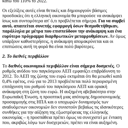
κάτω του 110% το 2022.
Οι εξελίξεις αυτές είναι θετικές και δημιουργούν βάσιμες
προσδοκίες ότι η ελληνική οικονομία θα μπορούσε να ανακάμψει
ίσως και συντομότερα απ' ό,τι προβλέπεται σήμερα.
Για να συμβεί
αυτό, απαιτείται συνεπής εφαρμογή όσων θεσμοθετήθηκαν,
παράλληλα με μέτρα που επισπεύδουν την ανάκαμψη και ένα
ευρύτερο πρόγραμμα διαρθρωτικών μεταρρυθμίσεων.
Αν όμως
υπάρξουν καθυστερήσεις, η ανάκαμψη απομακρύνεται και οι
επιπτώσεις αυτή τη φορά θα είναι πολύ βαρύτερες.
2. Το διεθνές περιβάλλον
Το
διεθνές οικονομικό περιβάλλον είναι σήμερα δυσμενές
. Ο
ρυθμός ανόδου του παγκόσμιου ΑΕΠ εμφανίζει επιβράδυνση το
2012. Το ΑΕΠ της ζώνης του ευρώ εκτιμάται ότι θα μειωθεί κατά
0,4% εφέτος, ενώ για το 2013 προβλέπεται πολύ περιορισμένη
επιτάχυνση του ρυθμού του παγκόσμιου ΑΕΠ και οριακή
ανάκαμψη στη ζώνη του ευρώ. Η αυξημένη αβεβαιότητα στην
Ευρωπαϊκή Ένωση, η προοπτική μιας απότομης δημοσιονομικής
προσαρμογής στις ΗΠΑ και ο υποχωρών δυναμισμός των
αναδυόμενων οικονομιών δεν συνιστούν βεβαίως τις ιδανικότερες
συνθήκες για την αύξηση της εξωστρέφειας της ελληνικής
οικονομίας – η προσπάθεια πρέπει όμως να συνεχιστεί με ένταση
που, ακριβώς λόγω των δυσχερειών, πρέπει να είναι αυξημένη.