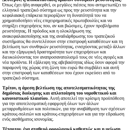
Όπως έχει ήδη αναφερθεί, οι μεγάλες πιέσεις που αντιμετωπίζει το
ελληνικό τραπεζικό σύστημα ως προς την ρευστότητα και την
κεφαλαιακή επάρκεια περιορίζουν τη δυνατότητά του να
χρηματοδοτήσει νέες επιχειρηματικές πρωτοβουλίες και να
στηρίξει επιχειρήσεις που, αν και βιώσιμες, έχουν προβλήματα
ρευστότητας. Η πρόοδος και η ολοκλήρωση της
ανακεφαλαιοποίησης και της αναδιάρθρωσης του τραπεζικού
συστήματος θα συντελέσουν στην επιστροφή καταθέσεων και τη
βελτίωση των συνθηκών ρευστότητας, ενισχύοντας μεταξύ άλλων
και την εξαγωγική δραστηριότητα των επιχειρήσεων και
διευκολύνοντας τον αναπροσανατολισμό τους σε νέες αγορές και
νέα προϊόντα. Η εξάλειψη της αβεβαιότητας ιδίως όσον αφορά την
παραμονή της χώρας στη ζώνη του ευρώ θα συμβάλει και αυτή
στην επιστροφή των καταθέσεων που έχουν εκρεύσει από το
τραπεζικό σύστημα.
Τρίτον, η άμεση βελτίωση της αποτελεσματικότητας της
δημόσιας διοίκησης και απλοποίηση του νομοθετικού και
κανονιστικού πλαισίου
. Αυτή αποτελεί την κρίσιμη προϋπόθεση
για την αποτελεσματική εφαρμογή όλων των άλλων
μεταρρυθμίσεων και πολιτικών, για την αναβάθμιση των σχέσεων
κράτους-πολιτών και κράτους-επιχειρήσεων και για την εδραίωση
ενός αισθήματος ισονομίας.
Τέταρτον, ένα σταθερό φορολογικό καθεστώς και η μείωση