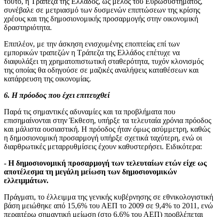
τούτο, η Τράπεζα της Ελλάδος, ως μέλος του Ευρωσυστήματος,
συνέβαλε σε μετριασμό των δυσμενών επιπτώσεων της κρίσης
χρέους και της δημοσιονομικής προσαρμογής στην οικονομική
δραστηριότητα.
Επιπλέον, με την άσκηση ενισχυμένης εποπτείας επί των
εμπορικών τραπεζών η Τράπεζα της Ελλάδος επέτυχε να
διαφυλάξει τη χρηματοπιστωτική σταθερότητα, τυχόν κλονισμός
της οποίας θα οδηγούσε σε μαζικές αναλήψεις καταθέσεων και
κατάρρευση της οικονομίας.
6. Η πρόοδος που έχει επιτευχθεί
Παρά τις σημαντικές αδυναμίες και τα προβλήματα που
επισημαίνονται στην Έκθεση, υπήρξε τα τελευταία χρόνια πρόοδος
και μάλιστα ουσιαστική. Η πρόοδος ήταν όμως ασύμμετρη, καθώς
η δημοσιονομική προσαρμογή υπήρξε σχετικά ταχύτερη, ενώ οι
διαρθρωτικές μεταρρυθμίσεις έχουν καθυστερήσει. Ειδικότερα:
- Η δημοσιονομική προσαρμογή των τελευταίων ετών είχε ως
αποτέλεσμα τη μεγάλη μείωση των δημοσιονομικών
ελλειμμάτων.
Πράγματι, το έλλειμμα της γενικής κυβέρνησης σε εθνικολογιστική
βάση μειώθηκε από 15,6% του ΑΕΠ το 2009 σε 9,4% το 2011, ενώ
περαιτέρω σημαντική μείωση (στο 6,6% του ΑΕΠ) προβλέπεται