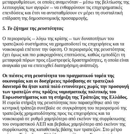
μεταρρυθμίσεων, οι οποίες αναμενόταν – μέσω της βελτίωσης της
λειτουργίας των αγορών -- να ενθαρρύνουν τις επιχειρηματικές
επενδύσεις και έτσι να αντισταθμίσουν εν μέρει τη συσταλτική
επίδραση της δημοσιονομικής προσαρμογής.
5. Το ζήτημα της ρευστότητας
Ο περιορισμός -- λόγω της κρίσης -- των δυνατοτήτων του
τραπεζικού συστήματος να χρηματοδοτεί τις επιχειρήσεις και τα
νοικοκυριά επέτεινε την ύφεση. Ο περιορισμός της ρευστότητας
έχει όμως και πιο μακροχρόνιες επιπτώσεις, καθώς εμποδίζει τη
μεταφορά πόρων προς εξωστρεφείς δραστηριότητες, η οποία είναι
αναγκαία για να επιτευχθεί διατηρήσιμη ανάπτυξη.
Οι πιέσεις στη ρευστότητα του πραγματικού τομέα της
οικονομίας και οι δυσχέρειες πρόσβασης σε τραπεζικό
δανεισμό θα ήταν κατά πολύ εντονότερες χωρίς την προσφυγή
των τραπεζών στις πράξεις νομισματικής πολιτικής του
Ευρωσυστήματος και τη στήριξη της Τράπεζας της Ελλάδος
.
Η ευρεία στήριξη της ρευστότητας που παρασχέθηκε από την
κεντρική τράπεζα συνέβαλε σε συγκράτηση του περιορισμού της
τραπεζικής χρηματοδότησης προς τις επιχειρήσεις και τα
νοικοκυριά σε ρυθμό χαμηλότερο από εκείνον της συρρίκνωσης
του ονομαστικού ΑΕΠ και βεβαίως χαμηλότερο από εκείνον της
συρρίκνωσης της καταθετικής βάσης των τραπεζών. Στο μέτρο