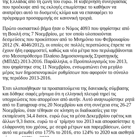
της Ελλάδας από τη ζώνη του ευρώ. Η κυβέρνηση συνεργασίας
που προέκυψε από τις εκλογές επωμίστηκε το καθήκον να
ανατρέψει αυτό το δυσμενές κλίμα και να επαναφέρει το
πρόγραμμα προσαρμογής σε κανονική τροχιά.
Πρώτο ουσιαστικό βήμα ήταν ο Νόμος 4093 που ψηφίστηκε από
τη Βουλή στις 7 Νοεμβρίου, με τον οποίο υλοποιούνται
δεσμεύσεις που προκύπτουν από το Μνημόνιο του Φεβρουαρίου
2012 (Ν. 4046/2012), οι οποίες σε πολλές περιπτώσεις έπρεπε να
έχουν ήδη εφαρμοστεί, καθώς και νέα μέτρα που περιλαμβάνονται
στο Μεσοπρόθεσμο Πλαίσιο Δημοσιονομικής Στρατηγικής
(ΜΠΔΣ) 2013-2016. Παράλληλα, ο Προϋπολογισμός του 2013,
που ψηφίστηκε στις 11 Νοεμβρίου, ενσωματώνει ένα μεγάλο
μέρος των δημοσιονομικών ρυθμίσεων που αφορούν το σύνολο
της περιόδου 2013-2016.
Έτσι υλοποιήθηκαν τα προαπαιτούμενα της δανειακής σύμβασης
και δόθηκε σαφές μήνυμα ότι η ελληνική πλευρά τηρεί τις
υποχρεώσεις που απορρέουν από αυτήν. Αυτό αναγνωρίστηκε ρητά
από το Eurogroup στις 20 Νοεμβρίου και στη συνέχεια στις 26-27
Νοεμβρίου, όταν τέθηκαν σε κίνηση οι διαδικασίες για την
εκταμίευση 34,4 δισεκ. ευρώ έως τα μέσα Δεκεμβρίου εφέτος και
άλλων 9,3 δισεκ. ευρώ το α΄ τρίμηνο του 2013 και αποφασίστηκε η
ελάφρυνση του χρέους, με σειρά μέτρων και παρεμβάσεων, ώστε
αυτό να μειωθεί στο 175% το 2016, στο 124% το 2020 και αισθητά