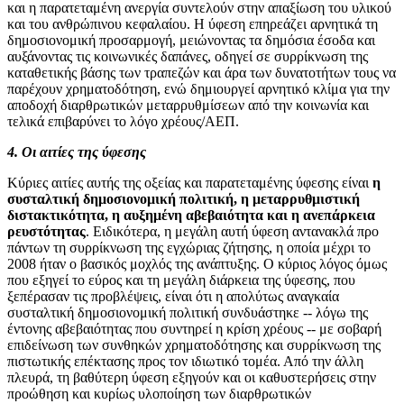
και η παρατεταμένη ανεργία συντελούν στην απαξίωση του υλικού
και του ανθρώπινου κεφαλαίου. Η ύφεση επηρεάζει αρνητικά τη
δημοσιονομική προσαρμογή, μειώνοντας τα δημόσια έσοδα και
αυξάνοντας τις κοινωνικές δαπάνες, οδηγεί σε συρρίκνωση της
καταθετικής βάσης των τραπεζών και άρα των δυνατοτήτων τους να
παρέχουν χρηματοδότηση, ενώ δημιουργεί αρνητικό κλίμα για την
αποδοχή διαρθρωτικών μεταρρυθμίσεων από την κοινωνία και
τελικά επιβαρύνει το λόγο χρέους/ΑΕΠ.
4. Οι αιτίες της ύφεσης
Κύριες αιτίες αυτής της οξείας και παρατεταμένης ύφεσης είναι
η
συσταλτική δημοσιονομική πολιτική, η μεταρρυθμιστική
διστακτικότητα, η αυξημένη αβεβαιότητα και η ανεπάρκεια
ρευστότητας
. Ειδικότερα, η μεγάλη αυτή ύφεση αντανακλά προ
πάντων τη συρρίκνωση της εγχώριας ζήτησης, η οποία μέχρι το
2008 ήταν ο βασικός μοχλός της ανάπτυξης. Ο κύριος λόγος όμως
που εξηγεί το εύρος και τη μεγάλη διάρκεια της ύφεσης, που
ξεπέρασαν τις προβλέψεις, είναι ότι η απολύτως αναγκαία
συσταλτική δημοσιονομική πολιτική συνδυάστηκε -- λόγω της
έντονης αβεβαιότητας που συντηρεί η κρίση χρέους -- με σοβαρή
επιδείνωση των συνθηκών χρηματοδότησης και συρρίκνωση της
πιστωτικής επέκτασης προς τον ιδιωτικό τομέα. Από την άλλη
πλευρά, τη βαθύτερη ύφεση εξηγούν και οι καθυστερήσεις στην
προώθηση και κυρίως υλοποίηση των διαρθρωτικών