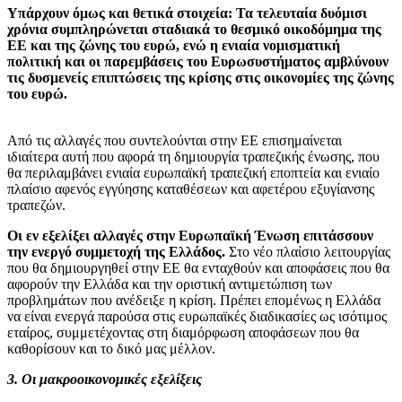
Υπάρχουν όμως και θετικά στοιχεία: Τα τελευταία δυόμισι
χρόνια συμπληρώνεται σταδιακά το θεσμικό οικοδόμημα της
ΕΕ και της ζώνης του ευρώ, ενώ η ενιαία νομισματική
πολιτική και οι παρεμβάσεις του Ευρωσυστήματος αμβλύνουν
τις δυσμενείς επιπτώσεις της κρίσης στις οικονομίες της ζώνης
του ευρώ.
Από τις αλλαγές που συντελούνται στην ΕΕ επισημαίνεται
ιδιαίτερα αυτή που αφορά τη δημιουργία τραπεζικής ένωσης, που
θα περιλαμβάνει ενιαία ευρωπαϊκή τραπεζική εποπτεία και ενιαίο
πλαίσιο αφενός εγγύησης καταθέσεων και αφετέρου εξυγίανσης
τραπεζών.
Οι εν εξελίξει αλλαγές στην Ευρωπαϊκή Ένωση επιτάσσουν
την ενεργό συμμετοχή της Ελλάδος.
Στο νέο πλαίσιο λειτουργίας
που θα δημιουργηθεί στην ΕΕ θα ενταχθούν και αποφάσεις που θα
αφορούν την Ελλάδα και την οριστική αντιμετώπιση των
προβλημάτων που ανέδειξε η κρίση. Πρέπει επομένως η Ελλάδα
να είναι ενεργά παρούσα στις ευρωπαϊκές διαδικασίες ως ισότιμος
εταίρος, συμμετέχοντας στη διαμόρφωση αποφάσεων που θα
καθορίσουν και το δικό μας μέλλον.
3. Οι μακροοικονομικές εξελίξεις