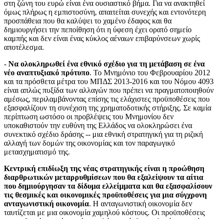
στη ζώνη του ευρώ είναι ένα ουσιαστικό βήμα. Για να ανακτηθεί
όμως πλήρως η εμπιστοσύνη, απαιτείται συνεχής και εντονότερη
προσπάθεια που θα καλύψει το χαμένο έδαφος και θα
δημιουργήσει την πεποίθηση ότι η ύφεση έχει ορατό σημείο
καμπής και δεν είναι ένας κύκλος αέναων επιβαρύνσεων χωρίς
αποτέλεσμα.
-
Να ολοκληρωθεί ένα εθνικό σχέδιο για τη μετάβαση σε ένα
νέο αναπτυξιακό πρότυπο
. Το Μνημόνιο του Φεβρουαρίου 2012
και τα πρόσθετα μέτρα του ΜΠΔΣ 2013-2016 και του Νόμου 4093
είναι απλώς πυξίδα των αλλαγών που πρέπει να πραγματοποιηθούν
αμέσως, περιλαμβάνοντας επίσης τις ελάχιστες προϋποθέσεις που
εξασφαλίζουν τη συνέχιση της χρηματοδοτικής στήριξης. Σε καμία
περίπτωση ωστόσο οι προβλέψεις του Μνημονίου δεν
υποκαθιστούν την ευθύνη της Ελλάδος να ολοκληρώσει ένα
συνεκτικό σχέδιο δράσης -- μια εθνική στρατηγική για τη ριζική
αλλαγή των δομών της οικονομίας και τον παραγωγικό
μετασχηματισμό της.
Κεντρική επιδίωξη της νέας στρατηγικής είναι η προώθηση
διαρθρωτικών μεταρρυθμίσεων που θα εξαλείψουν τα αίτια
που δημιούργησαν τα δίδυμα ελλείμματα και θα εξασφαλίσουν
τις θεσμικές και οικονομικές προϋποθέσεις για μια σύγχρονη
ανταγωνιστική οικονομία
. Η ανταγωνιστική οικονομία δεν
ταυτίζεται με μια οικονομία χαμηλού κόστους. Οι προϋποθέσεις