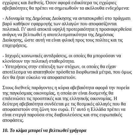
εγχώριες και διεθνείς. Όσον αφορά ειδικότερα τις εγχώριες
αβεβαιότητες θα πρέπει να σημειωθούν τα ακόλουθα ενδεχόμενα:
- Αδυναμία της Δημόσιας Διοίκησης να ανταποκριθεί στο πράγματι
βαρύ καθήκον εφαρμογής των αλλαγών που αποφασίζονται
πολιτικά. Γι’ αυτό αποκτά υψηλή προτεραιότητα η προαναφερθείσα
ανάγκη να βελτιωθεί η αποτελεσματικότητα της Δημόσιας
Διοίκησης, ώστε αυτή να είναι φιλική προς τους πολίτες και τις
επιχειρήσεις.
- Ισχυρές κοινωνικές αντιδράσεις, οι οποίες θα μπορούσαν να
κλονίσουν την πολιτική σταθερότητα.
- Υστερήσεις στην επίτευξη των στόχων, οι οποίες θα είχαν
αποτέλεσμα να απαιτηθούν πρόσθετα διορθωτικά μέτρα, που όμως
δεν θα ήταν εύκολο να αποφασιστούν.
Στους διεθνείς παράγοντες η κύρια αβεβαιότητα αφορά την πορεία
της παγκόσμιας οικονομίας, η οποία αν είναι δυσμενής θα
επιδεινώσει τις προοπτικές και της ελληνικής οικονομίας. Η
δεύτερη αβεβαιότητα συνδέεται με τις θεσμικές αλλαγές που θα
αποφασιστούν στη ζώνη του ευρώ. Γι’ αυτό η Ελλάδα πρέπει να
είναι ενεργά παρούσα στις διαβουλεύσεις και στις ευρωπαϊκές
αποφάσεις.
10. Το κλίμα μπορεί να βελτιωθεί γρήγορα