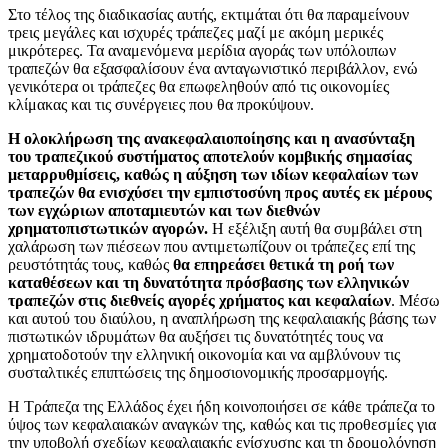
Στο τέλος της διαδικασίας αυτής, εκτιμάται ότι θα παραμείνουν
τρεις μεγάλες και ισχυρές τράπεζες μαζί με ακόμη μερικές
μικρότερες. Τα αναμενόμενα μερίδια αγοράς των υπόλοιπων
τραπεζών θα εξασφαλίσουν ένα ανταγωνιστικό περιβάλλον, ενώ
γενικότερα οι τράπεζες θα επωφεληθούν από τις οικονομίες
κλίμακας και τις συνέργειες που θα προκύψουν.
Η ολοκλήρωση της ανακεφαλαιοποίησης και η ανασύνταξη
του τραπεζικού συστήματος αποτελούν κομβικής σημασίας
μεταρρυθμίσεις, καθώς η αύξηση των ιδίων κεφαλαίων των
τραπεζών θα ενισχύσει την εμπιστοσύνη προς αυτές εκ μέρους
των εγχώριων αποταμιευτών και των διεθνών
χρηματοπιστωτικών αγορών.
Η εξέλιξη αυτή θα συμβάλει στη
χαλάρωση των πιέσεων που αντιμετωπίζουν οι τράπεζες επί της
ρευστότητάς τους, καθώς
θα επηρεάσει θετικά τη ροή των
καταθέσεων και τη δυνατότητα πρόσβασης των ελληνικών
τραπεζών στις διεθνείς αγορές χρήματος και κεφαλαίων
. Μέσω
και αυτού του διαύλου, η αναπλήρωση της κεφαλαιακής βάσης των
πιστωτικών ιδρυμάτων θα αυξήσει τις δυνατότητές τους να
χρηματοδοτούν την ελληνική οικονομία και να αμβλύνουν τις
συσταλτικές επιπτώσεις της δημοσιονομικής προσαρμογής.
H Τράπεζα της Ελλάδος έχει ήδη κοινοποιήσει σε κάθε τράπεζα το
ύψος των κεφαλαιακών αναγκών της, καθώς και τις προθεσμίες για
την υποβολή σχεδίων κεφαλαιακής ενίσχυσης και τη δρομολόγηση