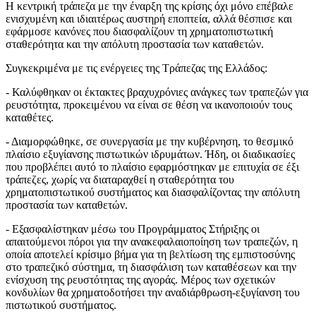
Η κεντρική τράπεζα με την έναρξη της κρίσης όχι μόνο επέβαλε
ενισχυμένη και ιδιαιτέρως αυστηρή εποπτεία, αλλά θέσπισε και
εφάρμοσε κανόνες που διασφαλίζουν τη χρηματοπιστωτική
σταθερότητα και την απόλυτη προστασία των καταθετών.
Συγκεκριμένα με τις ενέργειες της Τράπεζας της Ελλάδος:
- Καλύφθηκαν οι έκτακτες βραχυχρόνιες ανάγκες των τραπεζών για
ρευστότητα, προκειμένου να είναι σε θέση να ικανοποιούν τους
καταθέτες.
- Διαμορφώθηκε, σε συνεργασία με την κυβέρνηση, το θεσμικό
πλαίσιο εξυγίανσης πιστωτικών ιδρυμάτων. Ήδη, οι διαδικασίες
που προβλέπει αυτό το πλαίσιο εφαρμόστηκαν με επιτυχία σε έξι
τράπεζες, χωρίς να διαταραχθεί η σταθερότητα του
χρηματοπιστωτικού συστήματος και διασφαλίζοντας την απόλυτη
προστασία των καταθετών.
- Εξασφαλίστηκαν μέσω του Προγράμματος Στήριξης οι
απαιτούμενοι πόροι για την ανακεφαλαιοποίηση των τραπεζών, η
οποία αποτελεί κρίσιμο βήμα για τη βελτίωση της εμπιστοσύνης
στο τραπεζικό σύστημα, τη διασφάλιση των καταθέσεων και την
ενίσχυση της ρευστότητας της αγοράς. Μέρος των σχετικών
κονδυλίων θα χρηματοδοτήσει την αναδιάρθρωση-εξυγίανση του
πιστωτικού συστήματος.