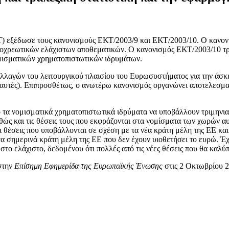
Τ
)
εξέδωσε τους κανονισμούς
ΕΚΤ/2003/9
και
ΕΚΤ/2003/10
.
Ο κανον
ποχρεωτικών ελάχιστων αποθεματικών.
Ο κανονισμός
ΕΚΤ/2003/10
τ
μισματικών χρηματοπιστωτικών ιδρυμάτων.
αλλαγών
του λειτουργικού πλαισίου του Ευρωσυστήματος για την άσκη
αυτές
).
Επιπροσθέτως
,
ο ανωτέρω κανονισμός
οργανώνει αποτελεσματ
πό τα νομισματικά χρηματοπιστωτικά ιδρύματα να υποβάλλουν
τριμηνια
θώς και τις θέσεις τους που εκφράζονται στα νομίσματα των χωρών αυ
ι θέσεις που υποβάλλονται σε σχέση με τα νέα κράτη μέλη της ΕΕ
και
τα σημερινά κράτη μέλη της ΕΕ που δεν έχουν υιοθετήσει το
ευρώ
.
Έχ
 στο ελάχιστο
,
δεδομένου
ότι πολλές από τις νέες θέσεις που θα καλύ
 στην
Επίσημη Εφημερίδα της Ευρωπαϊκής Ένωσης
στις
2
Οκτωβρίου
2