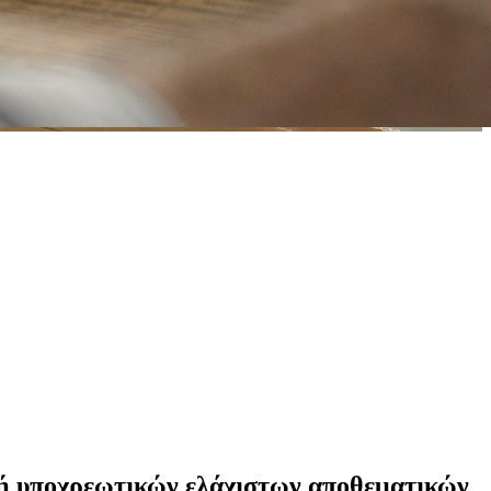
ογή υποχρεωτικών ελάχιστων αποθεματικών