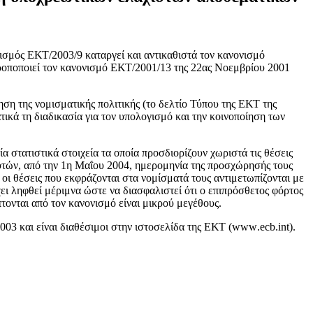
ισμός
ΕΚΤ/2003/9
καταργεί και αντικαθιστά τον κανονισμό
ροποποιεί τον κανονισμό ΕΚΤ/2001/13
της
22ας Νοεμβρίου
2001
ση της νομισματικής πολιτικής
(
το δελτίο Τύπου της ΕΚΤ της
ικά τη διαδικασία για τον υπολογισμό και την κοινοποίηση των
ία στατιστικά στοιχεία τα οποία προσδιορίζουν χωριστά τις θέσεις
τών, από την 1η
Μαΐου
2004
,
ημερομηνία της προσχώρησής τους
 οι θέσεις που εκφράζονται στα νομίσματά τους
αντιμετωπίζονται με
ει ληφθεί μέριμνα ώστε να διασφαλιστεί ότι
ο επιπρόσθετος φόρτος
πτονται από τον κανονισμό είναι μικρού μεγέθους
.
003
και είναι διαθέσιμοι στην ιστοσελίδα της ΕΚΤ
(
www
.
ecb
.
int
).