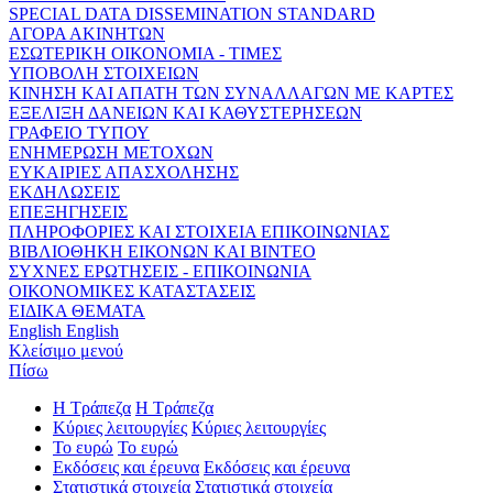
SPECIAL DATA DISSEMINATION STANDARD
ΑΓΟΡΑ ΑΚΙΝΗΤΩΝ
ΕΣΩΤΕΡΙΚΗ ΟΙΚΟΝΟΜΙΑ - ΤΙΜΕΣ
ΥΠΟΒΟΛΗ ΣΤΟΙΧΕΙΩΝ
ΚΙΝΗΣΗ ΚΑΙ ΑΠΑΤΗ ΤΩΝ ΣΥΝΑΛΛΑΓΩΝ ΜΕ ΚΑΡΤΕΣ
ΕΞΕΛΙΞΗ ΔΑΝΕΙΩΝ ΚΑΙ ΚΑΘΥΣΤΕΡΗΣΕΩΝ
ΓΡΑΦΕΙΟ ΤΥΠΟΥ
ΕΝΗΜΕΡΩΣΗ ΜΕΤΟΧΩΝ
ΕΥΚΑΙΡΙΕΣ ΑΠΑΣΧΟΛΗΣΗΣ
ΕΚΔΗΛΩΣΕΙΣ
ΕΠΕΞΗΓΗΣΕΙΣ
ΠΛΗΡΟΦΟΡΙΕΣ ΚΑΙ ΣΤΟΙΧΕΙΑ ΕΠΙΚΟΙΝΩΝΙΑΣ
ΒΙΒΛΙΟΘΗΚΗ ΕΙΚΟΝΩΝ ΚΑΙ ΒΙΝΤΕΟ
ΣΥΧΝΕΣ ΕΡΩΤΗΣΕΙΣ - ΕΠΙΚΟΙΝΩΝΙΑ
ΟΙΚΟΝΟΜΙΚΕΣ ΚΑΤΑΣΤΑΣΕΙΣ
ΕΙΔΙΚΑ ΘΕΜΑΤΑ
English
English
Κλείσιμο μενού
Πίσω
Η Τράπεζα
Η Τράπεζα
Κύριες λειτουργίες
Κύριες λειτουργίες
Το ευρώ
Το ευρώ
Εκδόσεις και έρευνα
Εκδόσεις και έρευνα
Στατιστικά στοιχεία
Στατιστικά στοιχεία