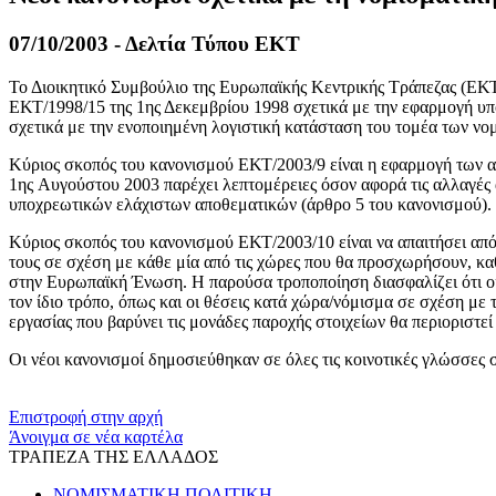
07/10/2003 - Δελτία Τύπου ΕΚΤ
Το Διοικητικό Συμβούλιο της Ευρωπαϊκής Κεντρικής Τράπεζας
(
ΕΚ
ΕΚΤ/1998/15
της 1ης Δεκεμβρίου 1998
σχετικά με την εφαρμογή υ
σχετικά με την ενοποιημένη λογιστική κατάσταση
του τομέα των νο
Κύριος σκοπός του κανονισμού
ΕΚΤ/2003/9
είναι η εφαρμογή των 
1ης Αυγούστου
2003 παρέχει λεπτομέρειες όσον αφορά τις αλλαγές 
υποχρεωτικών ελάχιστων αποθεματικών
(
άρθρο
5
του κανονισμού
).
Κύριος σκοπός του κανονισμού
ΕΚΤ/2003/10
είναι να απαιτήσει α
τους σε σχέση με κάθε μία από τις χώρες που θα προσχωρήσουν, κα
στην Ευρωπαϊκή Ένωση
.
Η παρούσα τροποποίηση διασφαλίζει ότι
ο
τον ίδιο τρόπο, όπως και οι θέσεις κατά χώρα/νόμισμα
σε σχέση με 
εργασίας που βαρύνει τις μονάδες παροχής στοιχείων
θα περιοριστεί
Οι νέοι κανονισμοί
δημοσιεύθηκαν σε
όλες τις κοινοτικές γλώσσες
​​
Επιστροφή στην αρχή
Άνοιγμα σε νέα καρτέλα
ΤΡΑΠΕΖΑ ΤΗΣ ΕΛΛΑΔΟΣ
ΝΟΜΙΣΜΑΤΙΚΗ ΠΟΛΙΤΙΚΗ