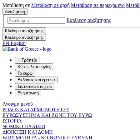
Μετάβαση σε
Μετάβαση σε
αρχή
Μετάβαση σε
περιεχόμενο
Μετάβ
Αναζήτηση
Εκτέλεση αναζήτησης
Κλείσιμο αναζήτησης
Κλείσιμο αναζήτησης
EN
English
Η Τράπεζα
Κύριες λειτουργίες
Το ευρώ
Εκδόσεις και έρευνα
Στατιστικά στοιχεία
Ενημέρωση
Άνοιγμα μενού
ΡΟΛΟΣ ΚΑΙ ΑΡΜΟΔΙΟΤΗΤΕΣ
ΕΥΡΩΣΥΣΤΗΜΑ ΚΑΙ ΖΩΝΗ ΤΟΥ ΕΥΡΩ
ΙΣΤΟΡΙΑ
ΝΟΜΙΚΟ ΠΛΑΙΣΙΟ
ΔΙΟΙΚΗΣΗ ΚΑΙ ΔΟΜΗ
ΒΙΩΣΙΜΟΤΗΤΑ - ΚΟΙΝΩΝΙΚΗ ΕΥΘΥΝΗ