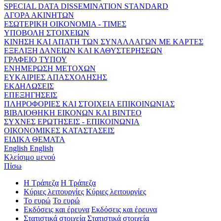
SPECIAL DATA DISSEMINATION STANDARD
ΑΓΟΡΑ ΑΚΙΝΗΤΩΝ
ΕΣΩΤΕΡΙΚΗ ΟΙΚΟΝΟΜΙΑ - ΤΙΜΕΣ
ΥΠΟΒΟΛΗ ΣΤΟΙΧΕΙΩΝ
ΚΙΝΗΣΗ ΚΑΙ ΑΠΑΤΗ ΤΩΝ ΣΥΝΑΛΛΑΓΩΝ ΜΕ ΚΑΡΤΕΣ
ΕΞΕΛΙΞΗ ΔΑΝΕΙΩΝ ΚΑΙ ΚΑΘΥΣΤΕΡΗΣΕΩΝ
ΓΡΑΦΕΙΟ ΤΥΠΟΥ
ΕΝΗΜΕΡΩΣΗ ΜΕΤΟΧΩΝ
ΕΥΚΑΙΡΙΕΣ ΑΠΑΣΧΟΛΗΣΗΣ
ΕΚΔΗΛΩΣΕΙΣ
ΕΠΕΞΗΓΗΣΕΙΣ
ΠΛΗΡΟΦΟΡΙΕΣ ΚΑΙ ΣΤΟΙΧΕΙΑ ΕΠΙΚΟΙΝΩΝΙΑΣ
ΒΙΒΛΙΟΘΗΚΗ ΕΙΚΟΝΩΝ ΚΑΙ ΒΙΝΤΕΟ
ΣΥΧΝΕΣ ΕΡΩΤΗΣΕΙΣ - ΕΠΙΚΟΙΝΩΝΙΑ
ΟΙΚΟΝΟΜΙΚΕΣ ΚΑΤΑΣΤΑΣΕΙΣ
ΕΙΔΙΚΑ ΘΕΜΑΤΑ
English
English
Κλείσιμο μενού
Πίσω
Η Τράπεζα
Η Τράπεζα
Κύριες λειτουργίες
Κύριες λειτουργίες
Το ευρώ
Το ευρώ
Εκδόσεις και έρευνα
Εκδόσεις και έρευνα
Στατιστικά στοιχεία
Στατιστικά στοιχεία