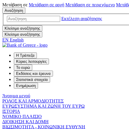
Μετάβαση σε
Μετάβαση σε
αρχή
Μετάβαση σε
περιεχόμενο
Μετάβ
Αναζήτηση
Εκτέλεση αναζήτησης
Κλείσιμο αναζήτησης
Κλείσιμο αναζήτησης
EN
English
Η Τράπεζα
Κύριες λειτουργίες
Το ευρώ
Εκδόσεις και έρευνα
Στατιστικά στοιχεία
Ενημέρωση
Άνοιγμα μενού
ΡΟΛΟΣ ΚΑΙ ΑΡΜΟΔΙΟΤΗΤΕΣ
ΕΥΡΩΣΥΣΤΗΜΑ ΚΑΙ ΖΩΝΗ ΤΟΥ ΕΥΡΩ
ΙΣΤΟΡΙΑ
ΝΟΜΙΚΟ ΠΛΑΙΣΙΟ
ΔΙΟΙΚΗΣΗ ΚΑΙ ΔΟΜΗ
ΒΙΩΣΙΜΟΤΗΤΑ - ΚΟΙΝΩΝΙΚΗ ΕΥΘΥΝΗ