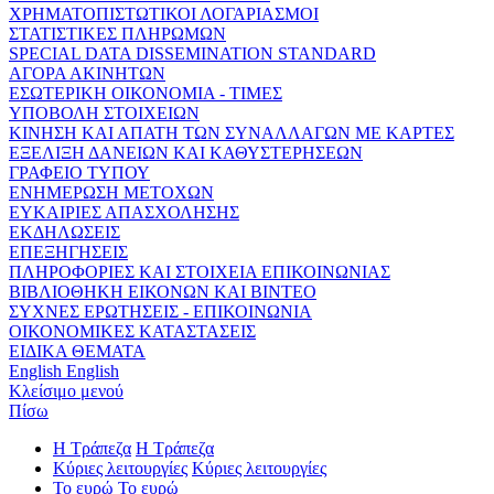
ΧΡΗΜΑΤΟΠΙΣΤΩΤΙΚΟΙ ΛΟΓΑΡΙΑΣΜΟΙ
ΣΤΑΤΙΣΤΙΚΕΣ ΠΛΗΡΩΜΩΝ
SPECIAL DATA DISSEMINATION STANDARD
ΑΓΟΡΑ ΑΚΙΝΗΤΩΝ
ΕΣΩΤΕΡΙΚΗ ΟΙΚΟΝΟΜΙΑ - ΤΙΜΕΣ
ΥΠΟΒΟΛΗ ΣΤΟΙΧΕΙΩΝ
ΚΙΝΗΣΗ ΚΑΙ ΑΠΑΤΗ ΤΩΝ ΣΥΝΑΛΛΑΓΩΝ ΜΕ ΚΑΡΤΕΣ
ΕΞΕΛΙΞΗ ΔΑΝΕΙΩΝ ΚΑΙ ΚΑΘΥΣΤΕΡΗΣΕΩΝ
ΓΡΑΦΕΙΟ ΤΥΠΟΥ
ΕΝΗΜΕΡΩΣΗ ΜΕΤΟΧΩΝ
ΕΥΚΑΙΡΙΕΣ ΑΠΑΣΧΟΛΗΣΗΣ
ΕΚΔΗΛΩΣΕΙΣ
ΕΠΕΞΗΓΗΣΕΙΣ
ΠΛΗΡΟΦΟΡΙΕΣ ΚΑΙ ΣΤΟΙΧΕΙΑ ΕΠΙΚΟΙΝΩΝΙΑΣ
ΒΙΒΛΙΟΘΗΚΗ ΕΙΚΟΝΩΝ ΚΑΙ ΒΙΝΤΕΟ
ΣΥΧΝΕΣ ΕΡΩΤΗΣΕΙΣ - ΕΠΙΚΟΙΝΩΝΙΑ
ΟΙΚΟΝΟΜΙΚΕΣ ΚΑΤΑΣΤΑΣΕΙΣ
ΕΙΔΙΚΑ ΘΕΜΑΤΑ
English
English
Κλείσιμο μενού
Πίσω
Η Τράπεζα
Η Τράπεζα
Κύριες λειτουργίες
Κύριες λειτουργίες
Το ευρώ
Το ευρώ