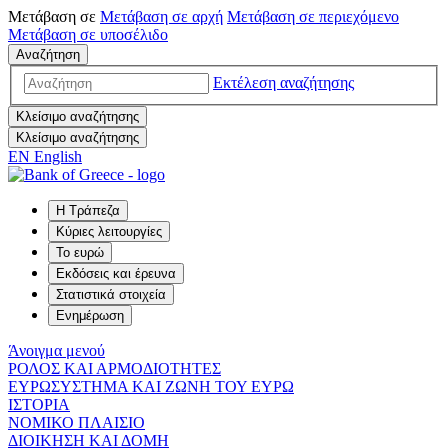
Μετάβαση σε
Μετάβαση σε
αρχή
Μετάβαση σε
περιεχόμενο
Μετάβαση σε
υποσέλιδο
Αναζήτηση
Εκτέλεση αναζήτησης
Κλείσιμο αναζήτησης
Κλείσιμο αναζήτησης
EN
English
Η Τράπεζα
Κύριες λειτουργίες
Το ευρώ
Εκδόσεις και έρευνα
Στατιστικά στοιχεία
Ενημέρωση
Άνοιγμα μενού
ΡΟΛΟΣ ΚΑΙ ΑΡΜΟΔΙΟΤΗΤΕΣ
ΕΥΡΩΣΥΣΤΗΜΑ ΚΑΙ ΖΩΝΗ ΤΟΥ ΕΥΡΩ
ΙΣΤΟΡΙΑ
ΝΟΜΙΚΟ ΠΛΑΙΣΙΟ
ΔΙΟΙΚΗΣΗ ΚΑΙ ΔΟΜΗ