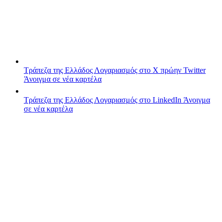
Τράπεζα της Ελλάδος
Λογαριασμός στο X πρώην Twitter
Άνοιγμα σε νέα καρτέλα
Τράπεζα της Ελλάδος
Λογαριασμός στο LinkedIn
Άνοιγμα
σε νέα καρτέλα