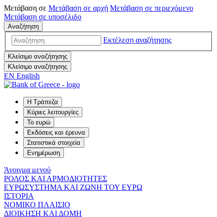
Μετάβαση σε
Μετάβαση σε
αρχή
Μετάβαση σε
περιεχόμενο
Μετάβαση σε
υποσέλιδο
Αναζήτηση
Εκτέλεση αναζήτησης
Κλείσιμο αναζήτησης
Κλείσιμο αναζήτησης
EN
English
Η Τράπεζα
Κύριες λειτουργίες
Το ευρώ
Εκδόσεις και έρευνα
Στατιστικά στοιχεία
Ενημέρωση
Άνοιγμα μενού
ΡΟΛΟΣ ΚΑΙ ΑΡΜΟΔΙΟΤΗΤΕΣ
ΕΥΡΩΣΥΣΤΗΜΑ ΚΑΙ ΖΩΝΗ ΤΟΥ ΕΥΡΩ
ΙΣΤΟΡΙΑ
ΝΟΜΙΚΟ ΠΛΑΙΣΙΟ
ΔΙΟΙΚΗΣΗ ΚΑΙ ΔΟΜΗ