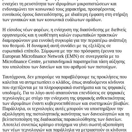
ενισχύει τη ρευστότητα των ιδρυμάτων μικροπιστώσεων και
ενδυναμώνει τον κοινωνικό τους χαρακτήρα, προσφέροντας
ευνοϊκούς όρους δανειοδότησης, με ιδιαίτερη έμφαση στη στήριξη
των γυναικών και των κοινωνικά ευάλωτων ομάδων.
Η είσοδος νέων φορέων, η ενίσχυση της διασύνδεσης με διεθνείς
οργανισμούς και η υιοθέτηση καλών ευρωπαϊκών πρακτικών
διαμορφώνουν μια ευνοϊκή συγκυρία για την περαιτέρω ανάπτυξη
του θεσμού. Η δυναμική αυτή συνάδει με τις εξελίξεις σε
ευρωπαϊκό επίπεδο. Σύμφωνα με την πιο πρόσφατη έρευνα του
European Microfinance Network (EMN) σε συνεργασία με το
Microfinance Centre, μεταπανδημικά παρατηρείται τάση αύξησης
του υπολοίπου των δανείων και του αριθμού των πιστούχων.
Ταυτόχρονα, δεν μπορούμε να παραβλέψουμε τις προκλήσεις που
καλείται να αντιμετωπίσει ο κλάδος, όπως αναδυόμενοι κίνδυνοι
που σχετίζονται με τα πληροφοριακά συστήματα και τις ψηφιακές
υποδομές. Για το λόγο αυτό απαιτούνται επενδύσεις σε ψηφιακές
τεχνολογίες με στόχο την ενίσχυση της ψηφιακής ανθεκτικότητας
των ιδρυμάτων έναντι κυβερνοεπιθέσεων και συστημικών βλαβών.
Παράλληλα, οι τεχνολογίες αυτές μπορούν να υποστηρίξουν την
αξιολόγηση της πιστοληπτικής ικανότητας των δανειοληπτών και τη
βελτιστοποίηση της διαδικασίας παρακολούθησης των δανείων.
Αποτελεί συνεπώς κρίσιμο στοίχημα να γίνει σωστή αξιοποίηση
των νέων τεχνολογιών και παράλληλα να μετριαστούν οι κίνδυνοι