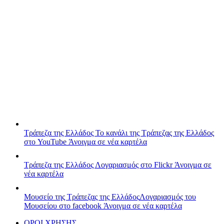
Τράπεζα της Ελλάδος
Το κανάλι της Τράπεζας της Ελλάδος
στο YouTube
Άνοιγμα σε νέα καρτέλα
Τράπεζα της Ελλάδος
Λογαριασμός στο Flickr
Άνοιγμα σε
νέα καρτέλα
Μουσείο της Τράπεζας της Ελλάδος
Λογαριασμός του
Μουσείου στο facebook
Άνοιγμα σε νέα καρτέλα
ΟΡΟΙ ΧΡΗΣΗΣ