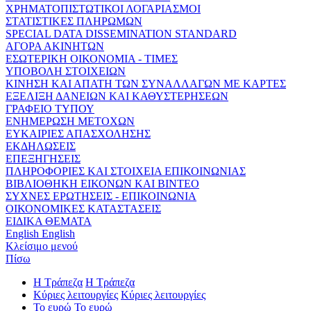
ΧΡΗΜΑΤΟΠΙΣΤΩΤΙΚΟΙ ΛΟΓΑΡΙΑΣΜΟΙ
ΣΤΑΤΙΣΤΙΚΕΣ ΠΛΗΡΩΜΩΝ
SPECIAL DATA DISSEMINATION STANDARD
ΑΓΟΡΑ ΑΚΙΝΗΤΩΝ
ΕΣΩΤΕΡΙΚΗ ΟΙΚΟΝΟΜΙΑ - ΤΙΜΕΣ
ΥΠΟΒΟΛΗ ΣΤΟΙΧΕΙΩΝ
ΚΙΝΗΣΗ ΚΑΙ ΑΠΑΤΗ ΤΩΝ ΣΥΝΑΛΛΑΓΩΝ ΜΕ ΚΑΡΤΕΣ
ΕΞΕΛΙΞΗ ΔΑΝΕΙΩΝ ΚΑΙ ΚΑΘΥΣΤΕΡΗΣΕΩΝ
ΓΡΑΦΕΙΟ ΤΥΠΟΥ
ΕΝΗΜΕΡΩΣΗ ΜΕΤΟΧΩΝ
ΕΥΚΑΙΡΙΕΣ ΑΠΑΣΧΟΛΗΣΗΣ
ΕΚΔΗΛΩΣΕΙΣ
ΕΠΕΞΗΓΗΣΕΙΣ
ΠΛΗΡΟΦΟΡΙΕΣ ΚΑΙ ΣΤΟΙΧΕΙΑ ΕΠΙΚΟΙΝΩΝΙΑΣ
ΒΙΒΛΙΟΘΗΚΗ ΕΙΚΟΝΩΝ ΚΑΙ ΒΙΝΤΕΟ
ΣΥΧΝΕΣ ΕΡΩΤΗΣΕΙΣ - ΕΠΙΚΟΙΝΩΝΙΑ
ΟΙΚΟΝΟΜΙΚΕΣ ΚΑΤΑΣΤΑΣΕΙΣ
ΕΙΔΙΚΑ ΘΕΜΑΤΑ
English
English
Κλείσιμο μενού
Πίσω
Η Τράπεζα
Η Τράπεζα
Κύριες λειτουργίες
Κύριες λειτουργίες
Το ευρώ
Το ευρώ