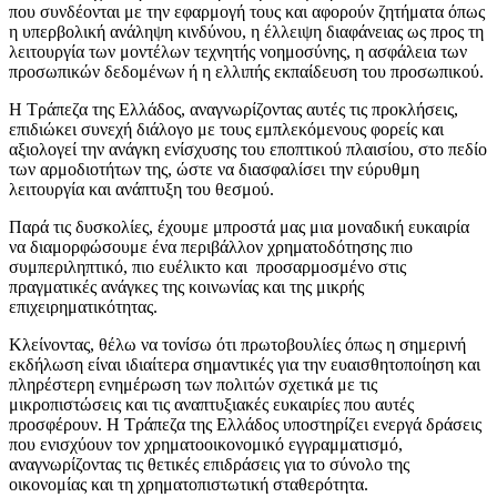
που συνδέονται με την εφαρμογή τους και αφορούν ζητήματα όπως
η υπερβολική ανάληψη κινδύνου, η έλλειψη διαφάνειας ως προς τη
λειτουργία των μοντέλων τεχνητής νοημοσύνης, η ασφάλεια των
προσωπικών δεδομένων ή η ελλιπής εκπαίδευση του προσωπικού.
Η Τράπεζα της Ελλάδος, αναγνωρίζοντας αυτές τις προκλήσεις,
επιδιώκει συνεχή διάλογο με τους εμπλεκόμενους φορείς και
αξιολογεί την ανάγκη ενίσχυσης του εποπτικού πλαισίου, στο πεδίο
των αρμοδιοτήτων της, ώστε να διασφαλίσει την εύρυθμη
λειτουργία και ανάπτυξη του θεσμού.
Παρά τις δυσκολίες, έχουμε μπροστά μας μια μοναδική ευκαιρία
να διαμορφώσουμε ένα περιβάλλον χρηματοδότησης πιο
συμπεριληπτικό, πιο ευέλικτο και προσαρμοσμένο στις
πραγματικές ανάγκες της κοινωνίας και της μικρής
επιχειρηματικότητας.
Κλείνοντας, θέλω να τονίσω ότι πρωτοβουλίες όπως η σημερινή
εκδήλωση είναι ιδιαίτερα σημαντικές για την ευαισθητοποίηση και
πληρέστερη ενημέρωση των πολιτών σχετικά με τις
μικροπιστώσεις και τις αναπτυξιακές ευκαιρίες που αυτές
προσφέρουν. Η Τράπεζα της Ελλάδος υποστηρίζει ενεργά δράσεις
που ενισχύουν τον χρηματοοικονομικό εγγραμματισμό,
αναγνωρίζοντας τις θετικές επιδράσεις για το σύνολο της
οικονομίας και τη χρηματοπιστωτική σταθερότητα.