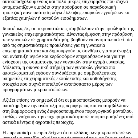
αυτοαπασχολούμενους και πολύ μικρές επιχειρήσεις που συχνά
αντιμετωπίζουν εμπόδια στην πρόσβαση σε παραδοσιακή
τραπεζική δανειοδότηση λόγω έλλειψης επαρκών εγγυήσεων και
εξαιτίας χαμηλών ή ασταθών εισοδημάτων.
Ιδιαιτέρως δε, οι μικροπιστώσεις συμβάλλουν στην προώθηση της
γυναικείας επιχειρηματικότητας. Δίνοντας έμφαση στην πρόσβαση
των γυναικών σε χρηματοδότηση, βοηθούν να αντιμετωπιστεί μία
από τις σημαντικότερες προκλήσεις για τη γυναικεία
επιχειρηματικότητα και δημιουργούν τις συνθήκες για την έναρξη
και ανάπτυξη υγιών και κερδοφόρων επιχειρήσεων και για την
ενίσχυση της συμμετοχής των γυναικών στην αγορά εργασίας.
Μάλιστα, η οικονομική στήριξη των γυναικών γίνεται πιο
αποτελεσματική εφόσον συνδυάζεται με συμβουλευτικές
υπηρεσίες επιχειρηματικής εκπαίδευσης και καθοδήγησης –
στοιχεία που συχνά αποτελούν αναπόσπαστο μέρος των
προγραμμάτων μικροπιστώσεων.
Αξίζει επίσης να σημειωθεί ότι οι μικροπιστώσεις μπορούν να
υποστηρίξουν την ανάπτυξη της περιφέρειας και να συμβάλλουν
στη διαμόρφωση ενός διαφοροποιημένου παραγωγικού μοντέλου,
καθώς ενισχύουν την επιχειρηματικότητα σε απομακρυσμένες από
αστικά κέντρα ή αγροτικές περιοχές.
Η ευρωπαϊκή εμπειρία δείχνει ότι ο κλάδος των μικροπιστώσεων