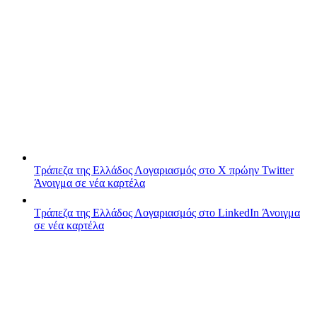
Τράπεζα της Ελλάδος
Λογαριασμός στο X πρώην Twitter
Άνοιγμα σε νέα καρτέλα
Τράπεζα της Ελλάδος
Λογαριασμός στο LinkedIn
Άνοιγμα
σε νέα καρτέλα