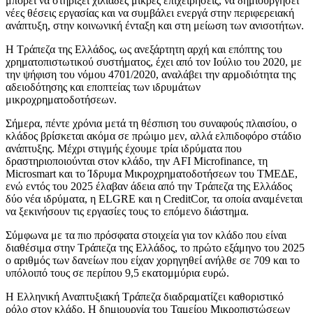
μπορεί να στηρίξει χιλιάδες μικρές επιχειρήσεις, να δημιουργήσει
νέες θέσεις εργασίας και να συμβάλει ενεργά στην περιφερειακή
ανάπτυξη, στην κοινωνική ένταξη και στη μείωση των ανισοτήτων.
Η Τράπεζα της Ελλάδος, ως ανεξάρτητη αρχή και επόπτης του
χρηματοπιστωτικού συστήματος, έχει από τον Ιούλιο του 2020, με
την ψήφιση του νόμου 4701/2020, αναλάβει την αρμοδιότητα της
αδειοδότησης και εποπτείας των ιδρυμάτων
μικροχρηματοδοτήσεων.
Σήμερα, πέντε χρόνια μετά τη θέσπιση του συναφούς πλαισίου, ο
κλάδος βρίσκεται ακόμα σε πρώιμο μεν, αλλά ελπιδοφόρο στάδιο
ανάπτυξης. Μέχρι στιγμής έχουμε τρία ιδρύματα που
δραστηριοποιούνται στον κλάδο, την AFI Microfinance, τη
Microsmart και το Ίδρυμα Μικροχρηματοδοτήσεων του ΤΜΕΔΕ,
ενώ εντός του 2025 έλαβαν άδεια από την Τράπεζα της Ελλάδος
δύο νέα ιδρύματα, η ELGRE και η CreditCor, τα οποία αναμένεται
να ξεκινήσουν τις εργασίες τους το επόμενο διάστημα.
Σύμφωνα με τα πιο πρόσφατα στοιχεία για τον κλάδο που είναι
διαθέσιμα στην Τράπεζα της Ελλάδος, το πρώτο εξάμηνο του 2025
ο αριθμός των δανείων που είχαν χορηγηθεί ανήλθε σε 709 και το
υπόλοιπό τους σε περίπου 9,5 εκατομμύρια ευρώ.
Η Ελληνική Αναπτυξιακή Τράπεζα διαδραματίζει καθοριστικό
ρόλο στον κλάδο. Η δημιουργία του Ταμείου Μικροπιστώσεων