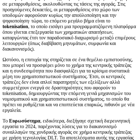
σε μεταρρυθμίσεις, ακολουθώντας τις τάσεις της αγοράς. Στις
προηγούμενες δεκαετίες, οι μεταρρυθμίσεις στο χώρο των
υποδομών αφορούσαν κυρίως την αποϋλοποίηση και την
ψηφιοποίηση· τώρα, το επόμενο μεγάλο βήμα είναι το
tokenisation
, το οποίο εισάγει μια προγραμματιζόμενη πλατφόρμα
όπου γίνεται επεξεργασία των χρηματικών απαιτήσεων,
καταργώντας έτσι τον παραδοσιακό διαχωρισμό μεταξύ επιμέρους
λειτουργιών (όπως διαβίβαση μηνυμάτων, συμφωνία και
διακανονισμός).
Ωστόσο, η επιτυχία της στηρίζεται σε ένα θεμέλιο εμπιστοσύνης,
που μπορεί να προσφέρει μόνο το χρήμα της κεντρικής τράπεζας
και η συνδεσιμότητα που διασφαλίζει για τα κρίσιμα συστατικά
μέρη του χρηματοπιστωτικού συστήματος. Έτσι, οι κεντρικές
τράπεζες δεν είναι απλοί παρατηρητές των εξελίξεων αλλά
συμμετέχουν ενεργά σε δραστηριότητες που αφορούν το
tokenisation, δημιουργώντας την επόμενη γενιά μηχανισμών του
νομισματικού και χρηματοπιστωτικού συστήματος, το οποίο θα
πρέπει να ρυθμίζεται και να εποπτεύεται επαρκώς, πιθανόν με νέα
εργαλεία.
Το
Ευρωσύστημα
, ειδικότερα, διεξήγαγε σχετική διερευνητική
εργασία το 2024, παρέχοντας λύσεις για το διακανονισμό
συναλλαγών της χονδρικής αγοράς σε χρήμα κεντρικής τράπεζας
με χρήση τεχνολογίας DLT. Τα αποτελέσματα αυτής της εργασίας