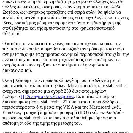
επικεντρώνεται η σημερινή συζήτηση, φέρνουν αλλαγές και, σε
πολλές περιπτώσεις, ανατροπές στον χρηματοπιστωτικό κλάδο.
Ωστόσο, ως κεντρικός τραπεζίτης επί σειρά ετών, θα ήθελα να
τονίσω ότι, ανεξάρτητα από τις όποιες νέες τεχνολογίες και τις νέες
ιδέες, βασική μας μέριμνα παραμένει πάντοτε η διατήρηση της
σταθερότητας και της εμπιστοσύνης στο χρηματοπιστωτικό
σύστημα.
Ο κόσμος των κρυπτοστοιχείων, που αναπτύχθηκε κυρίως την
τελευταία δεκαετία, αμφισβήτησε ριζικά τον τρόπο με τον οποίο
αντιμετωπίζουμε τα χρηματοοικονομικά περιουσιακά στοιχεία, την
έννοια του χρήματος και τους μηχανισμούς των υποδομών της
αγοράς που υποστηρίζουν τα συστήματα πληρωμών και
διακανονισμού.
Όλοι βλέπουμε τα εντυπωσιακά μεγέθη που συνδέονται με τη
βιομηχανία των κρυπτοστοιχείων: Μόνο ο τομέας των stablecoins
ανέρχεται σήμερα σε μια αγορά 250 δισεκατομμυρίων
δολαρίων
[1]
Άνοιγμα σε νέα καρτέλα
. Εκτιμάται ότι πέρυσι
διακινήθηκαν μέσω stablecoins 27 τρισεκατομμύρια δολάρια –
περισσότερα από ό,τι μέσω της VISA και της Mastercard μαζί.
Επιπλέον, η αρχική δημόσια προσφορά (IPO) ενός «κολοσσού»
της αγοράς stablecoins τον Ιούνιο ακολουθήθηκε άμεσα από
απότομη άνοδο της τιμής της μετοχής του.