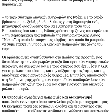
παράδειγμα:
– το ταχύ σύστημα λιανικών πληρωμών της Ινδίας, με το οποίο
βρίσκονται σε εξέλιξη διαβουλεύσεις για τη δημιουργία ενός
μηχανισμού διασύνδεσης που θα εξυπηρετεί τόσο τους
Ευρωπαίους όσο και τους Ινδούς χρήστες της ζώνης του ευρώ· και
– την περιφερειακή πρωτοβουλία της Νοτιοανατολικής Ασίας
“Nexus”, η οποία λειτουργεί ως κόμβος στον οποίο θα μπορούσε
να συμμετάσχει η υποδομή λιανικών πληρωμών της ζώνης του
ευρώ.
Οι δράσεις αυτές αναπτύσσονται στο πλαίσιο της προσπάθειας
διευκόλυνσης των πληρωμών μεταξύ διαφορετικών νομισματικών
περιοχών, σε συμφωνία και με τους στόχους που έχει θέσει η G20
για τη μείωση του κόστους και την αύξηση της ταχύτητας και της
διαφάνειας στις διασυνοριακές πληρωμές. Επιπλέον, αποσκοπούν
στη διεύρυνση της χρήσης των ευρωπαϊκών υποδομών λιανικών
πληρωμών στη ζώνη του ευρώ και στην ενίσχυση του διεθνούς
ρόλου του ευρώ.
Οι υποδομές αγοράς για πληρωμές και διακανονισμό
αποτελούν έναν τομέα όπου συντελείται ριζικός μετασχηματισμός.
Οι κεντρικές τράπεζες εστιάζουν ολοένα και περισσότερο στις
υποδομές που στηρίζουν τις χονδρικές συναλλαγές και προχωρούν