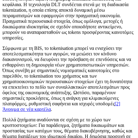
κεφάλαια. Η τεχνολογία DLT συνδέεται στενά με τη διαδικασία
tokenization, η οποία επίσης αποκτά δυναμική μέσω
πειραματισμών και εφαρμογών στην πραγματική οικονομία.
Πραγματικά περιουσιακά στοιχεία, όπως ομόλογα, μετοχές ή
δικαιώματα ιδιοκτησίας σε σχεδόν οποιοδήποτε αντικείμενο,
μπορούν να αναπαρασταθούν ως tokens προσφέροντας καινοτόμες
υπηρεσίες.
Σύμφωνα με τη BIS, το tokenisation μπορεί να ενισχύσει την
αποτελεσματικότητα των αγορών, να μειώσει τον κίνδυνο
διακανονισμού, να διευρύνει την πρόσβαση σε επενδύσεις και να
ενθαρρύνει τη δημιουργία νέων χρηματοπιστωτικών υπηρεσιών.
Όπως συνέβη με σημαντικές νομισματικές καινοτομίες στο
παρελθόν, το tokenisation του χρήματος και των
χρηματοοικονομικών περιουσιακών στοιχείων έχει τη δυνατότητα
να επεκτείνει το πεδίο των συναλλακτικών αποτελεσμάτων προς
όφελος της οικονομικής ανάπτυξης. Ωστόσο, παραμένουν
σημαντικές προκλήσεις, όπως η ανάγκη για κλιμακούμενες
πλατφόρμες, ρυθμιστική σαφήνεια και ισχυρές υποδομές
[2]
Άνοιγμα σε νέα καρτέλα
.
Πολλά ζητήματα αναδύονται σε σχέση με το χώρο των
κρυπτοστοιχείων: Για παράδειγμα, ζητήματα δικαιωμάτων και
προστασίας των κατόχων τους, θέματα διακυβέρνησης, καθώς και
θέματα διατάξεων του ιδιωτικού δικαίου. Η δημόσια προσοχή σε