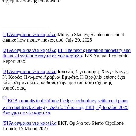
της εμπιστοσύνης του κοινού.
[1]
Άνοιγμα σε νέα καρτέλα
Morgan Stanley, Stablecoins could
change how money moves, upd. July 29, 2025
[2]
Άνοιγμα σε νέα καρτέλα
III. The next-generation monetary and
financial system
Άνοιγμα σε νέα καρτέλα
- BIS Annual Economic
Report 2025
[3]
Άνοιγμα σε νέα καρτέλα
Ιαπωνία, Σιγκαπούρη, Χονγκ Κονγκ,
Ν. Κορέα, Ηνωμένα Αραβικά Εμιράτα. Η Βραζιλία επίσης έχει
κάνει σημαντικές προόδους στην προετοιμασία σχετικής
νομοθεσίας.
[4]
ECB commits to distributed ledger technology settlement plans
η
with dual-track strategy- Δελτίο Τύπου της ΕΚΤ, 1
Ιουλίου 2025
Άνοιγμα σε νέα καρτέλα
[5]
Άνοιγμα σε νέα καρτέλα
ΕΚΤ, Ομιλία του Pierro Cipollone,
Παρίσι, 15 Μαΐου 2025