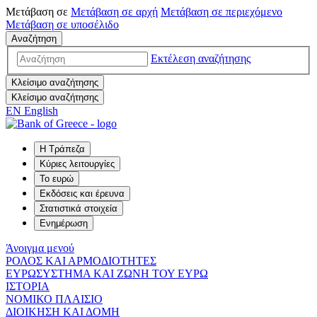
Μετάβαση σε
Μετάβαση σε
αρχή
Μετάβαση σε
περιεχόμενο
Μετάβαση σε
υποσέλιδο
Αναζήτηση
Εκτέλεση αναζήτησης
Κλείσιμο αναζήτησης
Κλείσιμο αναζήτησης
EN
English
Η Τράπεζα
Κύριες λειτουργίες
Το ευρώ
Εκδόσεις και έρευνα
Στατιστικά στοιχεία
Ενημέρωση
Άνοιγμα μενού
ΡΟΛΟΣ ΚΑΙ ΑΡΜΟΔΙΟΤΗΤΕΣ
ΕΥΡΩΣΥΣΤΗΜΑ ΚΑΙ ΖΩΝΗ ΤΟΥ ΕΥΡΩ
ΙΣΤΟΡΙΑ
ΝΟΜΙΚΟ ΠΛΑΙΣΙΟ
ΔΙΟΙΚΗΣΗ ΚΑΙ ΔΟΜΗ