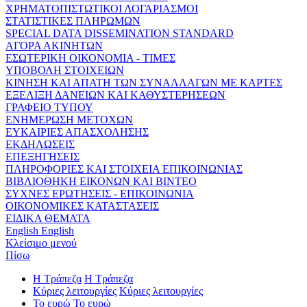
ΧΡΗΜΑΤΟΠΙΣΤΩΤΙΚΟΙ ΛΟΓΑΡΙΑΣΜΟΙ
ΣΤΑΤΙΣΤΙΚΕΣ ΠΛΗΡΩΜΩΝ
SPECIAL DATA DISSEMINATION STANDARD
ΑΓΟΡΑ ΑΚΙΝΗΤΩΝ
ΕΣΩΤΕΡΙΚΗ ΟΙΚΟΝΟΜΙΑ - ΤΙΜΕΣ
ΥΠΟΒΟΛΗ ΣΤΟΙΧΕΙΩΝ
ΚΙΝΗΣΗ ΚΑΙ ΑΠΑΤΗ ΤΩΝ ΣΥΝΑΛΛΑΓΩΝ ΜΕ ΚΑΡΤΕΣ
ΕΞΕΛΙΞΗ ΔΑΝΕΙΩΝ ΚΑΙ ΚΑΘΥΣΤΕΡΗΣΕΩΝ
ΓΡΑΦΕΙΟ ΤΥΠΟΥ
ΕΝΗΜΕΡΩΣΗ ΜΕΤΟΧΩΝ
ΕΥΚΑΙΡΙΕΣ ΑΠΑΣΧΟΛΗΣΗΣ
ΕΚΔΗΛΩΣΕΙΣ
ΕΠΕΞΗΓΗΣΕΙΣ
ΠΛΗΡΟΦΟΡΙΕΣ ΚΑΙ ΣΤΟΙΧΕΙΑ ΕΠΙΚΟΙΝΩΝΙΑΣ
ΒΙΒΛΙΟΘΗΚΗ ΕΙΚΟΝΩΝ ΚΑΙ ΒΙΝΤΕΟ
ΣΥΧΝΕΣ ΕΡΩΤΗΣΕΙΣ - ΕΠΙΚΟΙΝΩΝΙΑ
ΟΙΚΟΝΟΜΙΚΕΣ ΚΑΤΑΣΤΑΣΕΙΣ
ΕΙΔΙΚΑ ΘΕΜΑΤΑ
English
English
Κλείσιμο μενού
Πίσω
Η Τράπεζα
Η Τράπεζα
Κύριες λειτουργίες
Κύριες λειτουργίες
Το ευρώ
Το ευρώ