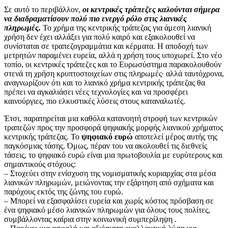
Σε αυτό το περιβάλλον,
οι κεντρικές τράπεζες καλούνται σήμερα
να διαδραματίσουν πολύ πιο ενεργό ρόλο στις λιανικές
πληρωμές.
Το χρήμα της κεντρικής τράπεζας για άμεση λιανική
χρήση δεν έχει αλλάξει για πολύ καιρό και εξακολουθεί να
συνίσταται σε τραπεζογραμμάτια και κέρματα. Η αποδοχή των
μετρητών παραμένει ευρεία, αλλά η χρήση τους υποχωρεί. Στο νέο
τοπίο, οι κεντρικές τράπεζες και το Ευρωσύστημα παρακολουθούν
στενά τη χρήση κρυπτοστοιχείων στις πληρωμές· αλλά ταυτόχρονα,
αναγνωρίζουν ότι και το λιανικό χρήμα κεντρικής τράπεζας θα
πρέπει να αγκαλιάσει νέες τεχνολογίες και να προσφέρει
καινούργιες, πιο ελκυστικές λύσεις στους καταναλωτές.
Έτσι, παρατηρείται μια καθόλα κατανοητή στροφή των κεντρικών
τραπεζών προς την προσφορά ψηφιακής μορφής λιανικού χρήματος
κεντρικής τράπεζας. Το
ψηφιακό ευρώ
αποτελεί μέρος αυτής της
παγκόσμιας τάσης. Όμως, πέραν του να ακολουθεί τις διεθνείς
τάσεις, το ψηφιακό ευρώ είναι μια πρωτοβουλία με ευρύτερους και
σημαντικούς στόχους:
– Στοχεύει στην ενίσχυση της νομισματικής κυριαρχίας στα μέσα
λιανικών πληρωμών, μειώνοντας την εξάρτηση από σχήματα και
παρόχους εκτός της ζώνης του ευρώ.
– Μπορεί να εξασφαλίσει ευρεία και χωρίς κόστος πρόσβαση σε
ένα ψηφιακό μέσο λιανικών πληρωμών για όλους τους πολίτες,
συμβάλλοντας καίρια στην κοινωνική συμπερίληψη .