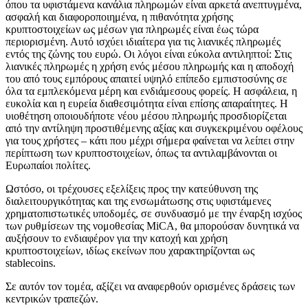
όπου τα υφιστάμενα κανάλια πληρωμών είναι αρκετά ανεπτυγμένα,
ασφαλή και διαφοροποιημένα, η πιθανότητα χρήσης
κρυπτοστοιχείων ως μέσων για πληρωμές είναι έως τώρα
περιορισμένη. Αυτό ισχύει ιδιαίτερα για τις λιανικές πληρωμές
εντός της ζώνης του ευρώ. Οι λόγοι είναι εύκολα αντιληπτοί: Στις
λιανικές πληρωμές η χρήση ενός μέσου πληρωμής και η αποδοχή
του από τους εμπόρους απαιτεί υψηλό επίπεδο εμπιστοσύνης σε
όλα τα εμπλεκόμενα μέρη και ενδιάμεσους φορείς. Η ασφάλεια, η
ευκολία και η ευρεία διαθεσιμότητα είναι επίσης απαραίτητες. Η
υιοθέτηση οποιουδήποτε νέου μέσου πληρωμής προσδιορίζεται
από την αντίληψη προστιθέμενης αξίας και συγκεκριμένου οφέλους
για τους χρήστες – κάτι που μέχρι σήμερα φαίνεται να λείπει στην
περίπτωση των κρυπτοστοιχείων, όπως τα αντιλαμβάνονται οι
Ευρωπαίοι πολίτες.
Ωστόσο, οι τρέχουσες εξελίξεις προς την κατεύθυνση της
διαλειτουργικότητας και της ενσωμάτωσης στις υφιστάμενες
χρηματοπιστωτικές υποδομές, σε συνδυασμό με την έναρξη ισχύος
των ρυθμίσεων της νομοθεσίας MiCA, θα μπορούσαν δυνητικά να
αυξήσουν το ενδιαφέρον για την κατοχή και χρήση
κρυπτοστοιχείων, ιδίως εκείνων που χαρακτηρίζονται ως
stablecoins.
Σε αυτόν τον τομέα, αξίζει να αναφερθούν ορισμένες δράσεις των
κεντρικών τραπεζών.