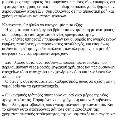
μικρότερες επιχειρήσεις. Δημιουργούνται επίσης νέες ευκαιρίες για
τη συγκρότηση μιας ενιαίας ευρωπαϊκής κεφαλαιαγοράς ψηφιακών
περιουσιακών στοιχείων, συμβάλλοντας σε πιο αποδοτική ροή και
χρήση κεφαλαίων και αποταμιεύσεων.
Κλείνοντας, θα ήθελα να υπογραμμίσω τα εξής:
– Η χρηματοπιστωτική αγορά βρίσκεται αντιμέτωπη με ανατροπές
και προσαρμόζεται ταχύτατα σε νέες πραγματικότητες.
– Οι χρήστες υπηρεσιών πληρωμών και οι φορείς της αγοράς έχουν
υψηλές απαιτήσεις για απρόσκοπτες συναλλαγές, και επομένως
αυξάνεται η ζήτηση για διευκόλυνση των πληρωμών, και μεταξύ
διαφορετικών νομισματικών περιοχών.
– Στο πλαίσιο αυτό, αναπτύσσονται πολλές πρωτοβουλίες που
περιλαμβάνουν νέες μορφές ψηφιακού χρήματος και περιουσιακών
στοιχείων τόσο στον χώρο των χονδρικών όσο και των λιανικών
πληρωμών.
– Ο διεθνής συντονισμός είναι καθοριστικός, ιδίως σε σχέση με τη
νομοθεσία για τα κρυπτοστοιχεία.
– Οι κεντρικές τράπεζες αποτελούν νευραλγικό μέρος της νέας
πραγματικότητας. Παραμένουν σε εγρήγορση και αναλαμβάνουν
θαρραλέες πρωτοβουλίες που ενσωματώνουν την καινοτομία. Και
το κάνουν αυτό στοχεύοντας πάντοτε στη διασφάλιση της
χρηματοπιστωτικής σταθερότητας, της νομισματικής κυριαρχίας και