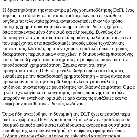
Η δραστηριότητα της αποκεντρωμένης χρηματοδότησης DeFi, ένας
τομέας του σύμπαντος των κρυπτοστοιχείων που επεκτάθηκε
ραγδαία τα τελευταία χρόνια, αντιπροσωπεύει έναν νέο τρόπο
παροχής χρηματοοικονομικών υπηρεσιών σε ιδιώτες χρήστες,
όπως αποκεντρωμένο δανεισμό και πληρωμές. Συνήθως δεν
δημιουργεί νέα χρηματοπιστωτικά προϊόντα, αλλά μιμείται εκείνα
που παρέχονται στις παραδοσιακές αγορές μέσω τεχνολογικής
καινοτομίας. Ωστόσο, ορισμένα χαρακτηριστικά, όπως ο τρόπος
διακράτησης περιουσιακών στοιχείων, η δημιουργία εμπιστοσύνης
και η διακυβέρνηση του συστήματος, τη διαφοροποιούν από την
παραδοσιακή χρηματοδότηση. Σημειώνεται ότι, στην
πραγματικότητα, η DeFi σε μεγάλο βαθμό υπόκειται στις ίδιες
ευπάθειες με την παραδοσιακή χρηματοδότηση – όπως αυτές που
προκαλούνται από την υπερβολική μόχλευση και ανάληψη
κινδύνου, αναντιστοιχίες ρευστότητας και διασυνδεσιμότητα. Όμως
η νέα τεχνολογία και ο καινοτόμος τρόπος παροχής υπηρεσιών
μπορούν να εντείνουν ορισμένες από αυτές τις ευπάθειες και να
επιφέρουν πρόσθετους ειδικούς κινδύνους.
Όπως ήδη αναφέρθηκε, η δυναμική της DLT έχει επεκταθεί πέρα
από τον χώρο της DeFi. Χρησιμοποιείται ολοένα περισσότερο σε
θεσμικό επίπεδο από πιστωτικά ιδρύματα, αγορές και συστήματα
εκκαθάρισης και διακανονισμού, σε διάφορες εφαρμογές όπως
έκδοση κινητών αξιών, πληρωμές, tokenized καταθέσεις και