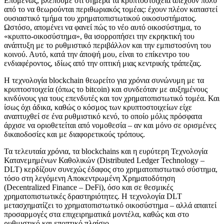
Επομένως, βλέπουμε ότι σήμερα τα κρυπτοστοιχεία απέχουν πολύ
από το να θεωρούνται περιθωριακός τομέας: έχουν πλέον καταστεί
ουσιαστικό τμήμα του χρηματοπιστωτικού οικοσυστήματος.
Ωστόσο, απομένει να φανεί πώς το νέο αυτό οικοσύστημα, το
«κρυπτο-οικοσύστημα», θα ισορροπήσει την εκρηκτική του
ανάπτυξη με το ρυθμιστικό περιβάλλον και την εμπιστοσύνη του
κοινού. Αυτό, κατά την άποψή μου, είναι το επίκεντρο του
ενδιαφέροντος, ιδίως από την οπτική μιας κεντρικής τράπεζας.
Η τεχνολογία blockchain θεωρείτο για χρόνια συνώνυμη με τα
κρυπτοστοιχεία (όπως το bitcoin) και συνδεόταν με αυξημένους
κινδύνους για τους επενδυτές και τον χρηματοπιστωτικό τομέα. Και
ίσως όχι άδικα, καθώς ο κόσμος των κρυπτοστοιχείων είχε
αναπτυχθεί σε ένα ρυθμιστικό κενό, το οποίο μόλις πρόσφατα
άρχισε να οριοθετείται από νομοθεσία – αν και μόνο σε ορισμένες
δικαιοδοσίες και με διαφορετικούς τρόπους.
Τα τελευταία χρόνια, τα blockchains και η ευρύτερη Τεχνολογία
Κατανεμημένων Καθολικών (Distributed Ledger Technology –
DLT) κερδίζουν συνεχώς έδαφος στο χρηματοπιστωτικό σύστημα,
τόσο στη λεγόμενη Αποκεντρωμένη Χρηματοδότηση
(Decentralized Finance – DeFi), όσο και σε θεσμικές
χρηματοπιστωτικές δραστηριότητες. Η τεχνολογία DLT
μετασχηματίζει το χρηματοπιστωτικό οικοσύστημα – αλλά απαιτεί
προσαρμογές στα επιχειρηματικά μοντέλα, καθώς και στο
ρυθμιστικό και εποπτικό πλαίσιο.