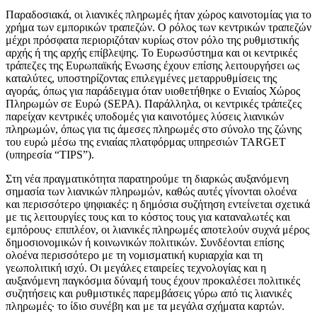
Παραδοσιακά, οι λιανικές πληρωμές ήταν χώρος καινοτομίας για το
χρήμα των εμπορικών τραπεζών. Ο ρόλος των κεντρικών τραπεζών
μέχρι πρόσφατα περιοριζόταν κυρίως στον ρόλο της ρυθμιστικής
αρχής ή της αρχής επίβλεψης. Το Ευρωσύστημα και οι κεντρικές
τράπεζες της Ευρωπαϊκής Ενωσης έχουν επίσης λειτουργήσει ως
καταλύτες, υποστηρίζοντας επιλεγμένες μεταρρυθμίσεις της
αγοράς, όπως για παράδειγμα όταν υιοθετήθηκε ο Ενιαίος Χώρος
Πληρωμών σε Ευρώ (SEPA). Παράλληλα, οι κεντρικές τράπεζες
παρείχαν κεντρικές υποδομές για καινοτόμες λύσεις λιανικών
πληρωμών, όπως για τις άμεσες πληρωμές στο σύνολο της ζώνης
του ευρώ μέσω της ενιαίας πλατφόρμας υπηρεσιών TARGET
(υπηρεσία “TIPS”).
Στη νέα πραγματικότητα παρατηρούμε τη διαρκώς αυξανόμενη
σημασία των λιανικών πληρωμών, καθώς αυτές γίνονται ολοένα
και περισσότερο ψηφιακές: η δημόσια συζήτηση εντείνεται σχετικά
με τις λειτουργίες τους και το κόστος τους για καταναλωτές και
εμπόρους· επιπλέον, οι λιανικές πληρωμές αποτελούν συχνά μέρος
δημοσιονομικών ή κοινωνικών πολιτικών. Συνδέονται επίσης
ολοένα περισσότερο με τη νομισματική κυριαρχία και τη
γεωπολιτική ισχύ. Οι μεγάλες εταιρείες τεχνολογίας και η
αυξανόμενη παγκόσμια δύναμή τους έχουν προκαλέσει πολιτικές
συζητήσεις και ρυθμιστικές παρεμβάσεις γύρω από τις λιανικές
πληρωμές· το ίδιο συνέβη και με τα μεγάλα σχήματα καρτών.