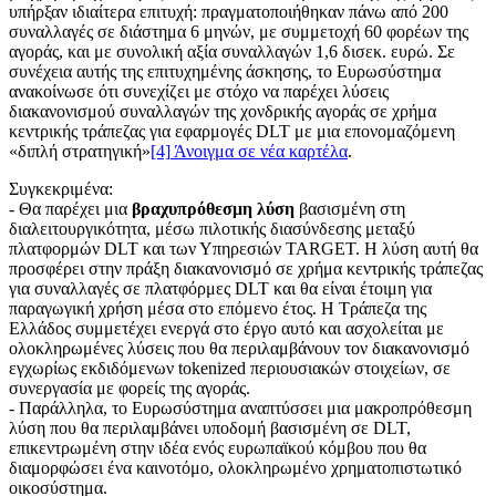
υπήρξαν ιδιαίτερα επιτυχή: πραγματοποιήθηκαν πάνω από 200
συναλλαγές σε διάστημα 6 μηνών, με συμμετοχή 60 φορέων της
αγοράς, και με συνολική αξία συναλλαγών 1,6 δισεκ. ευρώ. Σε
συνέχεια αυτής της επιτυχημένης άσκησης, το Ευρωσύστημα
ανακοίνωσε ότι συνεχίζει με στόχο να παρέχει λύσεις
διακανονισμού συναλλαγών της χονδρικής αγοράς σε χρήμα
κεντρικής τράπεζας για εφαρμογές DLT με μια επονομαζόμενη
«διπλή στρατηγική»
[4]
Άνοιγμα σε νέα καρτέλα
.
Συγκεκριμένα:
- Θα παρέχει μια
βραχυπρόθεσμη λύση
βασισμένη στη
διαλειτουργικότητα, μέσω πιλοτικής διασύνδεσης μεταξύ
πλατφορμών DLT και των Υπηρεσιών TARGET. Η λύση αυτή θα
προσφέρει στην πράξη διακανονισμό σε χρήμα κεντρικής τράπεζας
για συναλλαγές σε πλατφόρμες DLT και θα είναι έτοιμη για
παραγωγική χρήση μέσα στο επόμενο έτος. Η Τράπεζα της
Ελλάδος συμμετέχει ενεργά στο έργο αυτό και ασχολείται με
ολοκληρωμένες λύσεις που θα περιλαμβάνουν τον διακανονισμό
εγχωρίως εκδιδόμενων tokenized περιουσιακών στοιχείων, σε
συνεργασία με φορείς της αγοράς.
- Παράλληλα, το Ευρωσύστημα αναπτύσσει μια μακροπρόθεσμη
λύση που θα περιλαμβάνει υποδομή βασισμένη σε DLT,
επικεντρωμένη στην ιδέα ενός ευρωπαϊκού κόμβου που θα
διαμορφώσει ένα καινοτόμο, ολοκληρωμένο χρηματοπιστωτικό
οικοσύστημα.