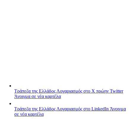
Τράπεζα της Ελλάδος
Λογαριασμός στο X πρώην Twitter
Άνοιγμα σε νέα καρτέλα
Τράπεζα της Ελλάδος
Λογαριασμός στο LinkedIn
Άνοιγμα
σε νέα καρτέλα