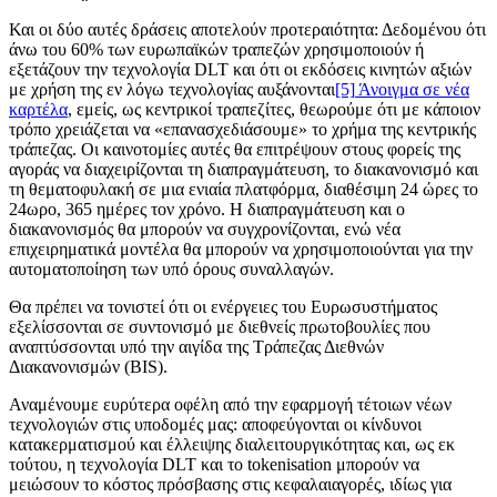
Και οι δύο αυτές δράσεις αποτελούν προτεραιότητα: Δεδομένου ότι
άνω του 60% των ευρωπαϊκών τραπεζών χρησιμοποιούν ή
εξετάζουν την τεχνολογία DLT και ότι οι εκδόσεις κινητών αξιών
με χρήση της εν λόγω τεχνολογίας αυξάνονται
[5]
Άνοιγμα σε νέα
καρτέλα
, εμείς, ως κεντρικοί τραπεζίτες, θεωρούμε ότι με κάποιον
τρόπο χρειάζεται να «επανασχεδιάσουμε» το χρήμα της κεντρικής
τράπεζας. Οι καινοτομίες αυτές θα επιτρέψουν στους φορείς της
αγοράς να διαχειρίζονται τη διαπραγμάτευση, το διακανονισμό και
τη θεματοφυλακή σε μια ενιαία πλατφόρμα, διαθέσιμη 24 ώρες το
24ωρο, 365 ημέρες τον χρόνο. Η διαπραγμάτευση και ο
διακανονισμός θα μπορούν να συγχρονίζονται, ενώ νέα
επιχειρηματικά μοντέλα θα μπορούν να χρησιμοποιούνται για την
αυτοματοποίηση των υπό όρους συναλλαγών.
Θα πρέπει να τονιστεί ότι οι ενέργειες του Ευρωσυστήματος
εξελίσσονται σε συντονισμό με διεθνείς πρωτοβουλίες που
αναπτύσσονται υπό την αιγίδα της Τράπεζας Διεθνών
Διακανονισμών (BIS).
Αναμένουμε ευρύτερα οφέλη από την εφαρμογή τέτοιων νέων
τεχνολογιών στις υποδομές μας: αποφεύγονται οι κίνδυνοι
κατακερματισμού και έλλειψης διαλειτουργικότητας και, ως εκ
τούτου, η τεχνολογία DLT και το tokenisation μπορούν να
μειώσουν το κόστος πρόσβασης στις κεφαλαιαγορές, ιδίως για