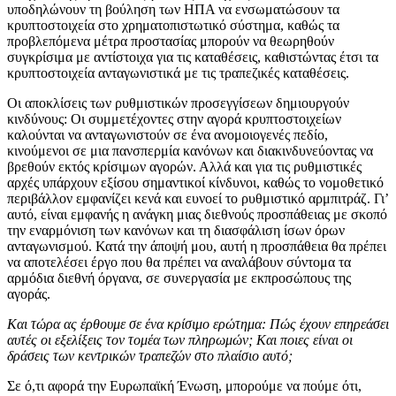
υποδηλώνουν τη βούληση των ΗΠΑ να ενσωματώσουν τα
κρυπτοστοιχεία στο χρηματοπιστωτικό σύστημα, καθώς τα
προβλεπόμενα μέτρα προστασίας μπορούν να θεωρηθούν
συγκρίσιμα με αντίστοιχα για τις καταθέσεις, καθιστώντας έτσι τα
κρυπτοστοιχεία ανταγωνιστικά με τις τραπεζικές καταθέσεις.
Οι αποκλίσεις των ρυθμιστικών προσεγγίσεων δημιουργούν
κινδύνους: Οι συμμετέχοντες στην αγορά κρυπτοστοιχείων
καλούνται να ανταγωνιστούν σε ένα ανομοιογενές πεδίο,
κινούμενοι σε μια πανσπερμία κανόνων και διακινδυνεύοντας να
βρεθούν εκτός κρίσιμων αγορών. Αλλά και για τις ρυθμιστικές
αρχές υπάρχουν εξίσου σημαντικοί κίνδυνοι, καθώς το νομοθετικό
περιβάλλον εμφανίζει κενά και ευνοεί το ρυθμιστικό αρμπιτράζ. Γι’
αυτό, είναι εμφανής η ανάγκη μιας διεθνούς προσπάθειας με σκοπό
την εναρμόνιση των κανόνων και τη διασφάλιση ίσων όρων
ανταγωνισμού. Κατά την άποψή μου, αυτή η προσπάθεια θα πρέπει
να αποτελέσει έργο που θα πρέπει να αναλάβουν σύντομα τα
αρμόδια διεθνή όργανα, σε συνεργασία με εκπροσώπους της
αγοράς.
Και τώρα ας έρθουμε σε ένα κρίσιμο ερώτημα: Πώς έχουν επηρεάσει
αυτές οι εξελίξεις τον τομέα των πληρωμών; Και ποιες είναι οι
δράσεις των κεντρικών τραπεζών στο πλαίσιο αυτό;
Σε ό,τι αφορά την Ευρωπαϊκή Ένωση, μπορούμε να πούμε ότι,