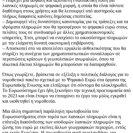
– Παρέχει μια ασφαλή και αξιόπιστη εναλλακτική λύση για
λιανικές πληρωμές σε ψηφιακή μορφή, η οποία θα είναι πάντοτε
διαθέσιμη στους χρήστες και θα λειτουργεί υπό αυστηρούς και
πλήρως διαφανείς κανόνες δημόσιας εποπτείας.
– Δημιουργεί νέες δυνατότητες καινοτομίας για τις τράπεζες και τα
ιδρύματα πληρωμών που θα προσφέρουν το ψηφιακό ευρώ στους
πελάτες τους σε συνδυασμό με άλλες χρηματοοικονομικές
υπηρεσίες. Έτσι, μπορεί να ενισχύσει το οικοσύστημα πληρωμών
με την ελάχιστη δυνατή οικονομική επιβάρυνση.
– Αποσκοπεί στο να αποτελέσει εργαλείο ανθεκτικότητας που θα
στηρίζει τη συνέχεια των χρηματοπιστωτικών συναλλαγών σε
περιπτώσεις κρίσεων ή γεωπολιτικών ανωμαλιών, όπου τα
ιδιωτικά δίκτυα πληρωμών θα μπορούσαν να διαταραχθούν.
Όπως γνωρίζετε, βρίσκεται σε εξέλιξη ο πολιτικός διάλογος για το
νομοθετικό πακέτο σχετικά με το Ψηφιακό Ευρώ στα όργανα της
Ευρωπαϊκής Ενωσης και ελπίζουμε ότι σύντομα θα ολοκληρωθεί.
Το Ευρωσύστημα έχει ήδη ξεκινήσει την τεχνική προετοιμασία από
το 2023 και είναι έτοιμο να επιταχύνει το έργο του μόλις εγκριθεί
και υιοθετηθεί η νομοθεσία.
Μια άλλη σημαντική παράλληλη πρωτοβουλία του
Ευρωσυστήματος στον τομέα των λιανικών πληρωμών είναι η
επίτευξη διασύνδεσης των υποδομών λιανικών πληρωμών της
ζώνης του ευρώ με εκείνες άλλων γεωγραφικών περιοχών, εντός
και εκτός Ευρώπης. Η πρωτοβουλία αυτή περιλαμβάνει, για