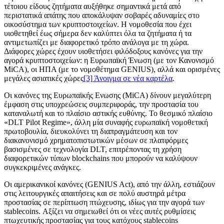
τέτοιου είδους ζητήματα αυξήθηκε σημαντικά μετά από
περιστατικά απάτης που αποκάλυψαν σοβαρές αδυναμίες στο
οικοσύστημα των κρυπτοστοιχείων. Η νομοθεσία που έχει
υιοθετηθεί έως σήμερα δεν καλύπτει όλα τα ζητήματα ή τα
αντιμετωπίζει με διαφορετικό τρόπο ανάλογα με τη χώρα.
Διάφορες χώρες έχουν υιοθετήσει φιλόδοξους κανόνες για την
αγορά κρυπτοστοιχείων: η Ευρωπαϊκή Ένωση (με τον Κανονισμό
MiCA), οι ΗΠΑ (με το νομοθέτημα GENIUS), αλλά και ορισμένες
μεγάλες ασιατικές χώρες
[3]
Άνοιγμα σε νέα καρτέλα
.
Οι κανόνες της Ευρωπαϊκής Ενωσης (MiCA) δίνουν μεγαλύτερη
έμφαση στις υποχρεώσεις συμπεριφοράς, την προστασία του
καταναλωτή και τo πλαίσιο αστικής ευθύνης. Το θεσμικό πλαίσιο
«DLT Pilot Regime», άλλη μία συναφής ευρωπαϊκή νομοθετική
πρωτοβουλία, διευκολύνει τη διαπραγμάτευση και τον
διακανονισμό χρηματοπιστωτικών μέσων σε πλατφόρμες
βασισμένες σε τεχνολογία DLT, επιτρέποντας τη χρήση
διαφορετικών τύπων blockchains που μπορούν να καλύψουν
συγκεκριμένες ανάγκες.
Οι αμερικανικοί κανόνες (GENIUS Act), από την άλλη, εστιάζουν
στις λειτουργικές απαιτήσεις και σε πολύ αυστηρά μέτρα
προστασίας σε περίπτωση πτώχευσης, ιδίως για την αγορά των
stablecoins. Αξίζει να σημειωθεί ότι οι νέες αυτές ρυθμίσεις
πτωχευτικής προστασίας για τους κατόχους stablecoins