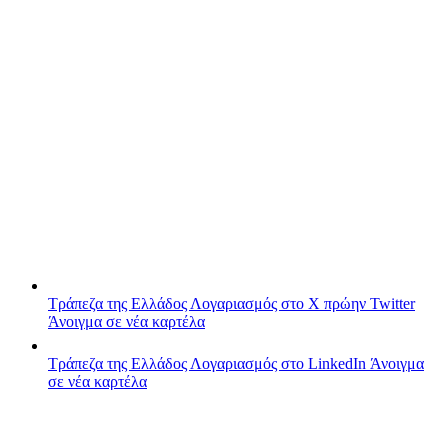
Τράπεζα της Ελλάδος
Λογαριασμός στο X πρώην Twitter
Άνοιγμα σε νέα καρτέλα
Τράπεζα της Ελλάδος
Λογαριασμός στο LinkedIn
Άνοιγμα
σε νέα καρτέλα