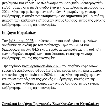
μερίσματα και κέρδη. Το πλεόνασμα του ισοζυγίου δευτερογενών
εισοδημάτων σημείωσε άνοδο έναντι της αντίστοιχης περιόδου του
2024, λόγω της μείωσης των καθαρών πληρωμών της γενικής
κυβέρνησης, η οποία αντισταθμίστηκε σε σημαντικό βαθμό από τη
μείωση των καθαρών εισπράξεων στους λοιπούς, εκτός της γενικής
κυβέρνησης, τομείς της οικονομίας.
Ισοζύγιο Κεφαλαίων
Τον
Ιούλιο του 2025
, το πλεόνασμα του ισοζυγίου κεφαλαίων
αυξήθηκε σε σχέση με τον αντίστοιχο μήνα του 2024 και
διαμορφώθηκε στα 84,5 εκατ. ευρώ, αντανακλώντας την αύξηση
των καθαρών εισπράξεων στους λοιπούς, εκτός της γενικής
κυβέρνησης, τομείς της οικονομίας.
Την περίοδο
Ιανουαρίου-Ιουλίου 2025
, το ισοζύγιο κεφαλαίων
εμφάνισε πλεόνασμα ύψους 1,3 δισεκ. ευρώ, έναντι ελλείμματος
την αντίστοιχη περίοδο του 2024, κυρίως λόγω της αύξησης των
καθαρών εισπράξεων της γενικής κυβέρνησης, καθώς και της
μείωσης των καθαρών πληρωμών στους λοιπούς, εκτός γενικής
κυβέρνησης, τομείς της οικονομίας.
Συνολικό Ισοζύγιο Τρεχουσών Συναλλαγών και Κεφαλαίων