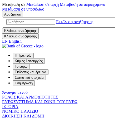
Μετάβαση σε
Μετάβαση σε
αρχή
Μετάβαση σε
περιεχόμενο
Μετάβαση σε
υποσέλιδο
Αναζήτηση
Εκτέλεση αναζήτησης
Κλείσιμο αναζήτησης
Κλείσιμο αναζήτησης
EN
English
Η Τράπεζα
Κύριες λειτουργίες
Το ευρώ
Εκδόσεις και έρευνα
Στατιστικά στοιχεία
Ενημέρωση
Άνοιγμα μενού
ΡΟΛΟΣ ΚΑΙ ΑΡΜΟΔΙΟΤΗΤΕΣ
ΕΥΡΩΣΥΣΤΗΜΑ ΚΑΙ ΖΩΝΗ ΤΟΥ ΕΥΡΩ
ΙΣΤΟΡΙΑ
ΝΟΜΙΚΟ ΠΛΑΙΣΙΟ
ΔΙΟΙΚΗΣΗ ΚΑΙ ΔΟΜΗ