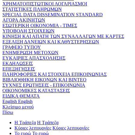
ΧΡΗΜΑΤΟΠΙΣΤΩΤΙΚΟΙ ΛΟΓΑΡΙΑΣΜΟΙ
ΣΤΑΤΙΣΤΙΚΕΣ ΠΛΗΡΩΜΩΝ
SPECIAL DATA DISSEMINATION STANDARD
ΑΓΟΡΑ ΑΚΙΝΗΤΩΝ
ΕΣΩΤΕΡΙΚΗ ΟΙΚΟΝΟΜΙΑ - ΤΙΜΕΣ
ΥΠΟΒΟΛΗ ΣΤΟΙΧΕΙΩΝ
ΚΙΝΗΣΗ ΚΑΙ ΑΠΑΤΗ ΤΩΝ ΣΥΝΑΛΛΑΓΩΝ ΜΕ ΚΑΡΤΕΣ
ΕΞΕΛΙΞΗ ΔΑΝΕΙΩΝ ΚΑΙ ΚΑΘΥΣΤΕΡΗΣΕΩΝ
ΓΡΑΦΕΙΟ ΤΥΠΟΥ
ΕΝΗΜΕΡΩΣΗ ΜΕΤΟΧΩΝ
ΕΥΚΑΙΡΙΕΣ ΑΠΑΣΧΟΛΗΣΗΣ
ΕΚΔΗΛΩΣΕΙΣ
ΕΠΕΞΗΓΗΣΕΙΣ
ΠΛΗΡΟΦΟΡΙΕΣ ΚΑΙ ΣΤΟΙΧΕΙΑ ΕΠΙΚΟΙΝΩΝΙΑΣ
ΒΙΒΛΙΟΘΗΚΗ ΕΙΚΟΝΩΝ ΚΑΙ ΒΙΝΤΕΟ
ΣΥΧΝΕΣ ΕΡΩΤΗΣΕΙΣ - ΕΠΙΚΟΙΝΩΝΙΑ
ΟΙΚΟΝΟΜΙΚΕΣ ΚΑΤΑΣΤΑΣΕΙΣ
ΕΙΔΙΚΑ ΘΕΜΑΤΑ
English
English
Κλείσιμο μενού
Πίσω
Η Τράπεζα
Η Τράπεζα
Κύριες λειτουργίες
Κύριες λειτουργίες
Το ευρώ
Το ευρώ