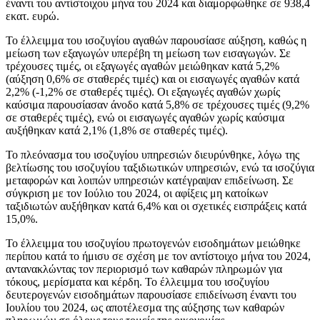
έναντι του αντίστοιχου μήνα του 2024 και διαμορφώθηκε σε 938,4
εκατ. ευρώ.
Το έλλειμμα του ισοζυγίου αγαθών παρουσίασε αύξηση, καθώς η
μείωση των εξαγωγών υπερέβη τη μείωση των εισαγωγών. Σε
τρέχουσες τιμές, οι εξαγωγές αγαθών μειώθηκαν κατά 5,2%
(αύξηση 0,6% σε σταθερές τιμές) και οι εισαγωγές αγαθών κατά
2,2% (-1,2% σε σταθερές τιμές). Οι εξαγωγές αγαθών χωρίς
καύσιμα παρουσίασαν άνοδο κατά 5,8% σε τρέχουσες τιμές (9,2%
σε σταθερές τιμές), ενώ οι εισαγωγές αγαθών χωρίς καύσιμα
αυξήθηκαν κατά 2,1% (1,8% σε σταθερές τιμές).
Το πλεόνασμα του ισοζυγίου υπηρεσιών διευρύνθηκε, λόγω της
βελτίωσης του ισοζυγίου ταξιδιωτικών υπηρεσιών, ενώ τα ισοζύγια
μεταφορών και λοιπών υπηρεσιών κατέγραψαν επιδείνωση. Σε
σύγκριση με τον Ιούλιο του 2024, οι αφίξεις μη κατοίκων
ταξιδιωτών αυξήθηκαν κατά 6,4% και οι σχετικές εισπράξεις κατά
15,0%.
Το έλλειμμα του ισοζυγίου πρωτογενών εισοδημάτων μειώθηκε
περίπου κατά το ήμισυ σε σχέση με τον αντίστοιχο μήνα του 2024,
αντανακλώντας τον περιορισμό των καθαρών πληρωμών για
τόκους, μερίσματα και κέρδη. Το έλλειμμα του ισοζυγίου
δευτερογενών εισοδημάτων παρουσίασε επιδείνωση έναντι του
Ιουλίου του 2024, ως αποτέλεσμα της αύξησης των καθαρών