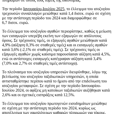
πληρωμών σε όλους τους τομείς της οικονομίας.
Την περίοδο
Ιανουαρίου-Ιουλίου 2025
, το έλλειμμα του ισοζυγίου
τρεχουσών συναλλαγών μειώθηκε κατά 1,4 δισεκ. ευρώ σε σχέση
με την αντίστοιχη περίοδο του 2024 και διαμορφώθηκε σε
6,7 δισεκ. ευρώ.
Το έλλειμμα του ισοζυγίου αγαθών περιορίστηκε, καθώς η μείωση
των εισαγωγών υπερέβη εκείνη των εξαγωγών σε απόλυτους
όρους. Σε τρέχουσες τιμές, οι εξαγωγές αγαθών μειώθηκαν κατά
4,9% (αύξηση 0,3% σε σταθερές τιμές) και οι εισαγωγές αγαθών
κατά 3,6% (-2,1% σε σταθερές τιμές). Σε τρέχουσες τιμές οι
εξαγωγές αγαθών χωρίς καύσιμα παρουσίασαν αύξηση κατά 4,5%,
ενώ οι αντίστοιχες εισαγωγές κατέγραψαν αύξηση κατά 3,4%
(7,0% και 2,7% σε σταθερές τιμές αντίστοιχα).
Το πλεόνασμα του ισοζυγίου υπηρεσιών διευρύνθηκε, λόγω της
βελτίωσης του ισοζυγίου ταξιδιωτικών υπηρεσιών, η οποία
αντισταθμίστηκε περίπου κατά το ήμισυ από την επιδείνωση του
ισοζυγίου μεταφορών. Σε σχέση με την περίοδο Ιανουαρίου-
Ιουλίου 2024, οι αφίξεις μη κατοίκων ταξιδιωτών αυξήθηκαν κατά
2,6% και οι σχετικές εισπράξεις κατά 12,5%.
Το έλλειμμα του ισοζυγίου πρωτογενών εισοδημάτων μειώθηκε
σε σχέση με την αντίστοιχη περίοδο του 2024, κυρίως ως
αποτέλεσμα των χαμηλότερων καθαρών πληρωμών για τόκους,