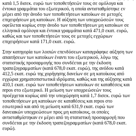
κατά 1,5 δισεκ. ευρώ των τοποθετήσεών τους σε ομόλογα και
έντοκα γραμμάτια του εξωτερικού, η οποία αντισταθμίστηκε εν
μέρει από την άνοδο των τοποθετήσεων κατοίκων σε μετοχές
επιχειρήσεων μη κατοίκων. Η αύξηση των υποχρεώσεών τους
οφείλεται κυρίως στην άνοδο των τοποθετήσεων μη κατοίκων σε
ελληνικά ομόλογα και έντοκα γραμμάτια κατά 471,0 εκατ. ευρώ,
καθώς και των τοποθετήσεών τους σε μετοχές εγχώριων
επιχειρήσεων κατά 171,0 εκατ. ευρώ.
Στην κατηγορία των λοιπών επενδύσεων καταγράφηκε αύξηση των
απαιτήσεων των κατοίκων έναντι του εξωτερικού, λόγω της
στατιστικής προσαρμογής που συνδέεται με την έκδοση
τραπεζογραμματίων (κατά 678,0 εκατ. ευρώ), της ανόδου κατά
412,5 εκατ. ευρώ της χορήγησης δανείων σε μη κατοίκους από
εγχώρια χρηματοπιστωτικά ιδρύματα, καθώς και της αύξησης κατά
410,1 εκατ. ευρώ των τοποθετήσεων κατοίκων σε καταθέσεις και
repos στο εξωτερικό. Η μείωση των υποχρεώσεών τους
προέρχεται κυρίως από την υποχώρηση κατά 1,7 δισεκ. ευρώ των
τοποθετήσεων μη κατοίκων σε καταθέσεις και repos στο
εσωτερικό και από τη μείωση κατά 631,9 εκατ. ευρώ των
δανειακών υποχρεώσεων προς μη κατοίκους, οι οποίες
αντισταθμίστηκαν εν μέρει από τη στατιστική προσαρμογή που
συνδέεται με την έκδοση τραπεζογραμματίων (κατά 678,0 εκατ.
ευρώ).