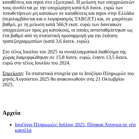
καταθέσεις και repos στο εξωτερικό. Η μείωση των υποχρεώσεών
τους συνδέεται με την υποχώρηση κατά 6,6 δισεκ. ευρώ των
τοποθετήσεων μη κατοίκων σε καταθέσεις και repos στην Ελλάδα
(περιλαμβάνεται και ο λογαριασμός TARGET) και, σε μικρότερο
βαθμό, με τη μείωση κατά 566,9 εκατ. ευρώ των δανειακών
υποχρεώσεων προς μη κατοίκους, οι οποίες αντισταθμίστηκαν ως
ένα βαθμό από τη στατιστική προσαρμογή για την έκδοση
τραπεζογραμματίων (κατά 3,6 δισεκ. ευρώ).
Στο τέλος Ιουλίου του 2025 τα συναλλαγματικά διαθέσιμα της
χώρας διαμορφώθηκαν σε 15,8 δισεκ. ευρώ, έναντι 13,5 δισεκ.
ευρώ στο τέλος Ιουλίου του 2024.
Σημείωση
: Τα στατιστικά στοιχεία για το Ισοζύγιο Πληρωμών του
μηνός Αυγούστου 2025 θα ανακοινωθούν στις 21 Οκτωβρίου
2025.
​​
Αρχεία
Ισοζύγιο Πληρωμών: Ιούλιος 2025, Πίνακας
Άνοιγμα σε νέα
καρτέλα