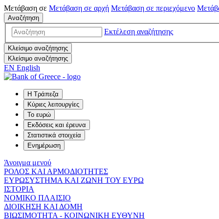
Μετάβαση σε
Μετάβαση σε
αρχή
Μετάβαση σε
περιεχόμενο
Μετάβ
Αναζήτηση
Εκτέλεση αναζήτησης
Κλείσιμο αναζήτησης
Κλείσιμο αναζήτησης
EN
English
Η Τράπεζα
Κύριες λειτουργίες
Το ευρώ
Εκδόσεις και έρευνα
Στατιστικά στοιχεία
Ενημέρωση
Άνοιγμα μενού
ΡΟΛΟΣ ΚΑΙ ΑΡΜΟΔΙΟΤΗΤΕΣ
ΕΥΡΩΣΥΣΤΗΜΑ ΚΑΙ ΖΩΝΗ ΤΟΥ ΕΥΡΩ
ΙΣΤΟΡΙΑ
ΝΟΜΙΚΟ ΠΛΑΙΣΙΟ
ΔΙΟΙΚΗΣΗ ΚΑΙ ΔΟΜΗ
ΒΙΩΣΙΜΟΤΗΤΑ - ΚΟΙΝΩΝΙΚΗ ΕΥΘΥΝΗ