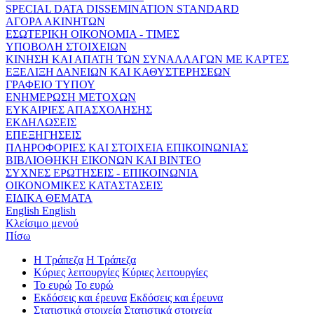
SPECIAL DATA DISSEMINATION STANDARD
ΑΓΟΡΑ ΑΚΙΝΗΤΩΝ
ΕΣΩΤΕΡΙΚΗ ΟΙΚΟΝΟΜΙΑ - ΤΙΜΕΣ
ΥΠΟΒΟΛΗ ΣΤΟΙΧΕΙΩΝ
ΚΙΝΗΣΗ ΚΑΙ ΑΠΑΤΗ ΤΩΝ ΣΥΝΑΛΛΑΓΩΝ ΜΕ ΚΑΡΤΕΣ
ΕΞΕΛΙΞΗ ΔΑΝΕΙΩΝ ΚΑΙ ΚΑΘΥΣΤΕΡΗΣΕΩΝ
ΓΡΑΦΕΙΟ ΤΥΠΟΥ
ΕΝΗΜΕΡΩΣΗ ΜΕΤΟΧΩΝ
ΕΥΚΑΙΡΙΕΣ ΑΠΑΣΧΟΛΗΣΗΣ
ΕΚΔΗΛΩΣΕΙΣ
ΕΠΕΞΗΓΗΣΕΙΣ
ΠΛΗΡΟΦΟΡΙΕΣ ΚΑΙ ΣΤΟΙΧΕΙΑ ΕΠΙΚΟΙΝΩΝΙΑΣ
ΒΙΒΛΙΟΘΗΚΗ ΕΙΚΟΝΩΝ ΚΑΙ ΒΙΝΤΕΟ
ΣΥΧΝΕΣ ΕΡΩΤΗΣΕΙΣ - ΕΠΙΚΟΙΝΩΝΙΑ
ΟΙΚΟΝΟΜΙΚΕΣ ΚΑΤΑΣΤΑΣΕΙΣ
ΕΙΔΙΚΑ ΘΕΜΑΤΑ
English
English
Κλείσιμο μενού
Πίσω
Η Τράπεζα
Η Τράπεζα
Κύριες λειτουργίες
Κύριες λειτουργίες
Το ευρώ
Το ευρώ
Εκδόσεις και έρευνα
Εκδόσεις και έρευνα
Στατιστικά στοιχεία
Στατιστικά στοιχεία