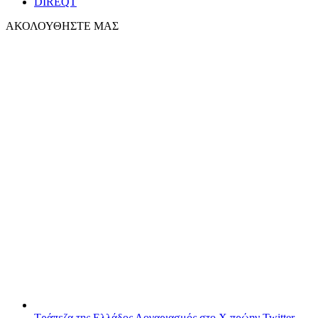
DIREQT
ΑΚΟΛΟΥΘΗΣΤΕ ΜΑΣ
Τράπεζα της Ελλάδος
Λογαριασμός στο X πρώην Twitter