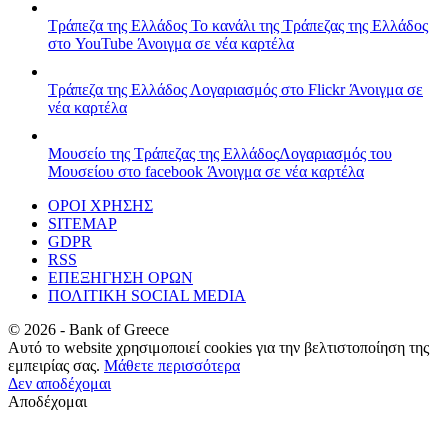
Τράπεζα της Ελλάδος
Το κανάλι της Τράπεζας της Ελλάδος
στο YouTube
Άνοιγμα σε νέα καρτέλα
Τράπεζα της Ελλάδος
Λογαριασμός στο Flickr
Άνοιγμα σε
νέα καρτέλα
Μουσείο της Τράπεζας της Ελλάδος
Λογαριασμός του
Μουσείου στο facebook
Άνοιγμα σε νέα καρτέλα
ΟΡΟΙ ΧΡΗΣΗΣ
SITEMAP
GDPR
RSS
ΕΠΕΞΗΓΗΣΗ ΟΡΩΝ
ΠΟΛΙΤΙΚΗ SOCIAL MEDIA
©
2026
- Bank of Greece
Αυτό το website χρησιμοποιεί cookies για την βελτιστοποίηση της
εμπειρίας σας.
Μάθετε περισσότερα
Δεν αποδέχομαι
Αποδέχομαι