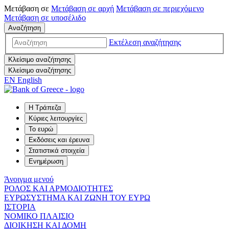
Μετάβαση σε
Μετάβαση σε
αρχή
Μετάβαση σε
περιεχόμενο
Μετάβαση σε
υποσέλιδο
Αναζήτηση
Εκτέλεση αναζήτησης
Κλείσιμο αναζήτησης
Κλείσιμο αναζήτησης
EN
English
Η Τράπεζα
Κύριες λειτουργίες
Το ευρώ
Εκδόσεις και έρευνα
Στατιστικά στοιχεία
Ενημέρωση
Άνοιγμα μενού
ΡΟΛΟΣ ΚΑΙ ΑΡΜΟΔΙΟΤΗΤΕΣ
ΕΥΡΩΣΥΣΤΗΜΑ ΚΑΙ ΖΩΝΗ ΤΟΥ ΕΥΡΩ
ΙΣΤΟΡΙΑ
ΝΟΜΙΚΟ ΠΛΑΙΣΙΟ
ΔΙΟΙΚΗΣΗ ΚΑΙ ΔΟΜΗ