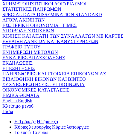
ΧΡΗΜΑΤΟΠΙΣΤΩΤΙΚΟΙ ΛΟΓΑΡΙΑΣΜΟΙ
ΣΤΑΤΙΣΤΙΚΕΣ ΠΛΗΡΩΜΩΝ
SPECIAL DATA DISSEMINATION STANDARD
ΑΓΟΡΑ ΑΚΙΝΗΤΩΝ
ΕΣΩΤΕΡΙΚΗ ΟΙΚΟΝΟΜΙΑ - ΤΙΜΕΣ
ΥΠΟΒΟΛΗ ΣΤΟΙΧΕΙΩΝ
ΚΙΝΗΣΗ ΚΑΙ ΑΠΑΤΗ ΤΩΝ ΣΥΝΑΛΛΑΓΩΝ ΜΕ ΚΑΡΤΕΣ
ΕΞΕΛΙΞΗ ΔΑΝΕΙΩΝ ΚΑΙ ΚΑΘΥΣΤΕΡΗΣΕΩΝ
ΓΡΑΦΕΙΟ ΤΥΠΟΥ
ΕΝΗΜΕΡΩΣΗ ΜΕΤΟΧΩΝ
ΕΥΚΑΙΡΙΕΣ ΑΠΑΣΧΟΛΗΣΗΣ
ΕΚΔΗΛΩΣΕΙΣ
ΕΠΕΞΗΓΗΣΕΙΣ
ΠΛΗΡΟΦΟΡΙΕΣ ΚΑΙ ΣΤΟΙΧΕΙΑ ΕΠΙΚΟΙΝΩΝΙΑΣ
ΒΙΒΛΙΟΘΗΚΗ ΕΙΚΟΝΩΝ ΚΑΙ ΒΙΝΤΕΟ
ΣΥΧΝΕΣ ΕΡΩΤΗΣΕΙΣ - ΕΠΙΚΟΙΝΩΝΙΑ
ΟΙΚΟΝΟΜΙΚΕΣ ΚΑΤΑΣΤΑΣΕΙΣ
ΕΙΔΙΚΑ ΘΕΜΑΤΑ
English
English
Κλείσιμο μενού
Πίσω
Η Τράπεζα
Η Τράπεζα
Κύριες λειτουργίες
Κύριες λειτουργίες
Το ευρώ
Το ευρώ