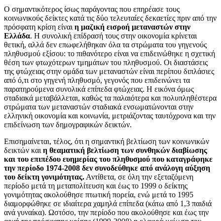
Ο σημαντικότερος ίσως παράγοντας που επηρέασε τους
κοινωνικούς δείκτες κατά τις δύο τελευταίες δεκαετίες πριν από την
πρόσφατη κρίση είναι
η μαζική εισροή μεταναστών στην
Ελλάδα
. Η συνολική επίδρασή τους στην οικονομία κρίνεται
θετική, αλλά δεν επωφελήθηκαν όλα τα στρώματα του γηγενούς
πληθυσμού εξίσου: το πιθανότερο είναι να επιδεινώθηκε η σχετική
θέση των φτωχότερων τμημάτων του πληθυσμού. Οι διαστάσεις
της φτώχειας στην ομάδα των μεταναστών είναι περίπου διπλάσιες
από ό,τι στο γηγενή πληθυσμό, γεγονός που επιδεινώνει τα
παρατηρούμενα συνολικά επίπεδα φτώχειας. Η εικόνα όμως
σταδιακά μεταβάλλεται, καθώς τα παλαιότερα και πολυπληθέστερα
στρώματα των μεταναστών σταδιακά ενσωματώνονται στην
ελληνική οικονομία και κοινωνία, μετριάζοντας ταυτόχρονα και την
επιδείνωση των δημογραφικών δεικτών.
Επισημαίνεται, τέλος, ότι η σημαντική βελτίωση των κοινωνικών
δεικτών και
η θεαματική βελτίωση των συνθηκών διαβίωσης
και του επιπέδου ευημερίας του πληθυσμού που καταγράφηκε
την περίοδο 1974-2008 δεν συνοδεύθηκε από ανάλογη αύξηση
του δείκτη γονιμότητας.
Αντίθετα, σε όλη την εξεταζόμενη
περίοδο μετά τη μεταπολίτευση και έως το 1999 ο δείκτης
γονιμότητας ακολούθησε πτωτική πορεία, ενώ μετά το 1995
διαμορφώθηκε σε ιδιαίτερα χαμηλά επίπεδα (κάτω από 1,3 παιδιά
ανά γυναίκα). Ωστόσο, την περίοδο που ακολούθησε και έως την