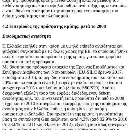
αρχή της πρόσφατης κρίσης (1999-2008) η ελαφρά μείωση του
κινδύνου φτώχειας και οι υψηλοί ρυθμοί ανάπτυξης της οικονομίας
είναι πιθανό να βοήθησαν στην παρατηρούμενη ανάκαμψη του
δείκτη γονιμότητας του πληθυσμού.
4.2 Η περίοδος της πρόσφατης κρίσης: μετά το 2008
Εισοδηματική ανισότητα
Η Ελλάδα εισήλθε στην κρίση με υψηλό επίπεδο ανισότητας και
φτώχειας συγκριτικά με τις άλλες χώρες της ΕΕ, το οποίο αυξήθηκε
ακόμη περισσότερο τα πρώτα έτη της κρίσης για να υποχωρήσει
ουσιαστικά μόλις πρόσφατα.
Με βάση τα πιο πρόσφατα στοιχεία της Έρευνας Εισοδήματος και
Συνθηκών Διαβίωσης των Νοικοκυριών (EU-SILC έρευνα 2017,
εισοδήματα 2016), το μερίδιο του εισοδήματος του πλουσιότερου
20% του πληθυσμού είναι 6,1 φορές μεγαλύτερο από εκείνο του
φτωχότερου 20% του πληθυσμού (δείκτης S80/S20). Από τη
διαχρονική εξέλιξη τόσο του ευρέως διαδεδομένου δείκτη
ανισότητας, δηλ. του συντελεστή Gini, προκύπτει ότι από το 2008
μέχρι και το 2010 καταγράφεται ελαφρά μείωση της εισοδηματικής
ανισότητας στην Ελλάδα, καθώς η κρίση δεν είχε ακόμη
ουσιαστικά εκδηλωθεί. Στα πρώτα έτη της κρίσης η ανισότητα με
βάση το συντελεστή Gini αυξάνεται κατά 4,3% (από 32,9% το 2010
σε 33,6% το 2011 και 34,3% το 2012), εξέλιξη που ίσως φανερώνει
ότι οι εισοδηματικές απώλειες που προκλήθηκαν από τα πρώτα