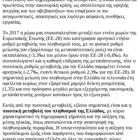
πρωτίστως στην οικονομική κρίση, ως αποτέλεσμα της υψηλής
ανεργίας και των αβεβαιοτήτων που επιφέρουν οι πιο
ανταγωνιστικές, απαιτητικές και λιγότερο ασφαλείς συνθήκες
εργασίας.
Το 2017 η χώρα μας συγκαταλεγόταν μεταξύ των εννέα χωρών της
Ευρωπαϊκής Ένωσης (ΕΕ-28) που κατέγραψαν αρνητικό ετήσιο
ρυθμό μεταβολής του πληθυσμού τους, με το φυσικό ρυθμό
μείωσης (αν εξαιρέσουμε τις μεταναστευτικές ροές) να είναι
οκταπλάσιος (-3,3‰) του μέσου όρου στην ΕΕ-28 (-0,4‰). Αν
συνυπολογιστεί και η καθαρή επίδραση της μετανάστευσης, τότε ο
συνολικός ρυθμός μεταβολής για την Ελλάδα παραμένει έντονα
αρνητικός (-2,7‰, έναντι θετικού ρυθμού 2,3‰ για την ΕΕ-28). Η
σημαντική μείωση του πληθυσμού στην Ελλάδα τα τελευταία έτη
οφείλεται κυρίως στον εξαιρετικά χαμηλό δείκτη γονιμότητας
(1,35) και στο πρόσφατο μεγάλο ρεύμα εξερχόμενης οικονομικής
μετανάστευσης μονίμων κατοίκων προς το εξωτερικό.
Εκτός από την ποσοτική μεταβολή, εξίσου σημαντική είναι και η
ποιοτική μεταβολή του πληθυσμού της Ελλάδος
, με κύριο
χαρακτηριστικό τη δημογραφική γήρανση και την αύξηση της
μέσης ηλικίας, όπως αποτυπώνεται στην αναστροφή της
πληθυσμιακής πυραμίδας. Η υπογεννητικότητα και η αύξηση του
προσδόκιμου ζωής είναι παράγοντες που διαμορφώνουν από
κοινού μια παρόμοια εξέλιξη σε όλες τις ευρωπαϊκές χώρες,