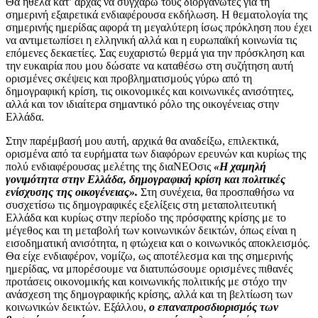
Θα ήθελα κατ’ αρχάς να συγχαρώ τους διοργανωτές για τη
σημερινή εξαιρετικά ενδιαφέρουσα εκδήλωση. Η θεματολογία της
σημερινής ημερίδας αφορά τη μεγαλύτερη ίσως πρόκληση που έχει
να αντιμετωπίσει η ελληνική αλλά και η ευρωπαϊκή κοινωνία τις
επόμενες δεκαετίες. Σας ευχαριστώ θερμά για την πρόσκληση και
την ευκαιρία που μου δώσατε να καταθέσω στη συζήτηση αυτή
ορισμένες σκέψεις και προβληματισμούς γύρω από τη
δημογραφική κρίση, τις οικονομικές και κοινωνικές ανισότητες,
αλλά και τον ιδιαίτερα σημαντικό ρόλο της οικογένειας στην
Ελλάδα.
Στην παρέμβασή μου αυτή, αρχικά θα αναδείξω, επιλεκτικά,
ορισμένα από τα ευρήματα των διαφόρων ερευνών και κυρίως της
πολύ ενδιαφέρουσας μελέτης της διαΝΕΟσις
«Η χαμηλή
γονιμότητα στην Ελλάδα, δημογραφική κρίση και πολιτικές
ενίσχυσης της οικογένειας».
Στη συνέχεια, θα προσπαθήσω να
συσχετίσω τις δημογραφικές εξελίξεις στη μεταπολιτευτική
Ελλάδα και κυρίως στην περίοδο της πρόσφατης κρίσης με το
μέγεθος και τη μεταβολή των κοινωνικών δεικτών, όπως είναι η
εισοδηματική ανισότητα, η φτώχεια και ο κοινωνικός αποκλεισμός.
Θα είχε ενδιαφέρον, νομίζω, ως αποτέλεσμα και της σημερινής
ημερίδας, να μπορέσουμε να διατυπώσουμε ορισμένες πιθανές
προτάσεις οικονομικής και κοινωνικής πολιτικής με στόχο την
ανάσχεση της δημογραφικής κρίσης, αλλά και τη βελτίωση των
κοινωνικών δεικτών. Εξάλλου,
ο επαναπροσδιορισμός των