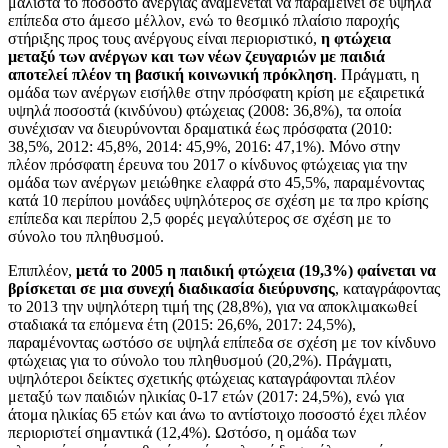
μάλιστα το ποσοστό ανεργίας αναμένεται να παραμείνει σε υψηλά
επίπεδα στο άμεσο μέλλον, ενώ το θεσμικό πλαίσιο παροχής
στήριξης προς τους ανέργους είναι περιοριστικό,
η φτώχεια
μεταξύ των ανέργων και των νέων ζευγαριών με παιδιά
αποτελεί πλέον τη βασική κοινωνική πρόκληση
. Πράγματι, η
ομάδα των ανέργων εισήλθε στην πρόσφατη κρίση με εξαιρετικά
υψηλά ποσοστά (κινδύνου) φτώχειας (2008: 36,8%), τα οποία
συνέχισαν να διευρύνονται δραματικά έως πρόσφατα (2010:
38,5%, 2012: 45,8%, 2014: 45,9%, 2016: 47,1%). Μόνο στην
πλέον πρόσφατη έρευνα του 2017 ο κίνδυνος φτώχειας για την
ομάδα των ανέργων μειώθηκε ελαφρά στο 45,5%, παραμένοντας
κατά 10 περίπου μονάδες υψηλότερος σε σχέση με τα προ κρίσης
επίπεδα και περίπου 2,5 φορές μεγαλύτερος σε σχέση με το
σύνολο του πληθυσμού.
Επιπλέον,
μετά το 2005 η παιδική φτώχεια (19,3%) φαίνεται να
βρίσκεται σε μια συνεχή διαδικασία διεύρυνσης
, καταγράφοντας
το 2013 την υψηλότερη τιμή της (28,8%), για να αποκλιμακωθεί
σταδιακά τα επόμενα έτη (2015: 26,6%, 2017: 24,5%),
παραμένοντας ωστόσο σε υψηλά επίπεδα σε σχέση με τον κίνδυνο
φτώχειας για το σύνολο του πληθυσμού (20,2%). Πράγματι,
υψηλότεροι δείκτες σχετικής φτώχειας καταγράφονται πλέον
μεταξύ των παιδιών ηλικίας 0-17 ετών (2017: 24,5%), ενώ για
άτομα ηλικίας 65 ετών και άνω το αντίστοιχο ποσοστό έχει πλέον
περιοριστεί σημαντικά (12,4%). Ωστόσο, η ομάδα των