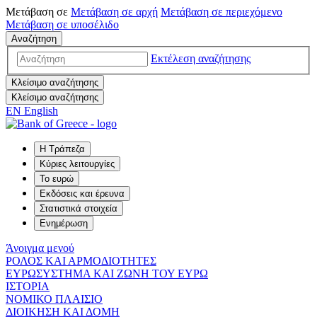
Μετάβαση σε
Μετάβαση σε
αρχή
Μετάβαση σε
περιεχόμενο
Μετάβαση σε
υποσέλιδο
Αναζήτηση
Εκτέλεση αναζήτησης
Κλείσιμο αναζήτησης
Κλείσιμο αναζήτησης
EN
English
Η Τράπεζα
Κύριες λειτουργίες
Το ευρώ
Εκδόσεις και έρευνα
Στατιστικά στοιχεία
Ενημέρωση
Άνοιγμα μενού
ΡΟΛΟΣ ΚΑΙ ΑΡΜΟΔΙΟΤΗΤΕΣ
ΕΥΡΩΣΥΣΤΗΜΑ ΚΑΙ ΖΩΝΗ ΤΟΥ ΕΥΡΩ
ΙΣΤΟΡΙΑ
ΝΟΜΙΚΟ ΠΛΑΙΣΙΟ
ΔΙΟΙΚΗΣΗ ΚΑΙ ΔΟΜΗ