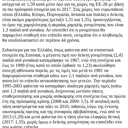
ανέρχεται σε 1,59 κατά μέσο όρο για τις χώρες της ΕΕ-28 με βάση
τα πιο πρόσφατά στοιχεία για το 2017. Στις χώρες του ευρωπαϊκού
νότου (Ελλάδα, Κύπρο, Πορτογαλία, Ισπανία και Ιταλία) ο δείκτης
είναι ακόμα χαμηλότερος (μεταξύ 1,31 και 1,35), προσεγγίζοντας
το όριο της χαμηλότερης ή ακραίας χαμηλής γονιμότητας που είναι
1,3 παιδιά ανά γυναίκα. Αν υποτεθεί ότι η γονιμότητα θα
παραμείνει σταθερή στο επίπεδο αυτό, εκτιμάται ότι ο πληθυσμός
θα υποδιπλασιαστεί σε περίπου 44 χρόνια.
Ειδικότερα για την Ελλάδα, όπως φαίνεται από τα στατιστικά
στοιχεία της Eurostat, η μέγιστη τιμή του δείκτη γονιμότητας (2,45
παιδιά ανά γυναίκα) καταγράφηκε το 1967, ενώ στη συνέχεια και
έως το 1999 (έτος κατά το οποίο έφθασε το 1,23) ακολούθησε
συνεχή φθίνουσα πορεία, με τις τιμές του μετά το 1981 να
διαμορφώνονται σταθερά κάτω των 2,1 παιδιών ανά γυναίκα, που
αποτελεί το επίπεδο αντικατάστασης των γενεών. Την περίοδο
1995-2003 φαίνεται να καταγράφει ιδιαίτερα χαμηλές τιμές (κάτω
από 1,3 παιδιά ανά γυναίκα), δείχνοντας ωστόσο τάσεις
σταθεροποίησης και μικρής ανάκαμψης στη συνέχεια έως τα πρώτα
έτη της πρόσφατης κρίσης (2008 και 2009: 1,5). Η ανοδική αυτή
τάση αναστρέφεται και πάλι το 2010, πιθανώς λόγω της έντονης
οικονομικής ύφεσης και της συναφούς αβεβαιότητας, ενώ από το
2013 (1,29) και μετά φαίνεται ότι η τάση γίνεται ελαφρώς θετική
(2017: 1,35), χωρίς όμως ο δείκτης γονιμότητας να επανέλθει στα
προ κρίσης επίπεδα.