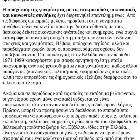
Η
συσχέτιση της γονιμότητας με τις επικρατούσες οικονομικές
και κοινωνικές συνθήκες
έχει διερευνηθεί επανειλημμένως. Από
τις διάφορες εμπειρικές μελέτες προκύπτει ότι η γονιμότητα
συνήθως τείνει να κινείται προς την ίδια κατεύθυνση με τους
βασικούς δείκτες οικονομικής ανάπτυξης και ευημερίας, ενώ συχνά
καταγράφεται αρνητική συσχέτιση μεταξύ των δεικτών κινδύνου
φτώχειας και γονιμότητας. Βέβαια, υπάρχουν περίοδοι αλλά και
παραδείγματα χωρών όπου οι προαναφερόμενες σχέσεις δεν
επιβεβαιώνονται. Για παράδειγμα, στην Ελλάδα για την περίοδο
1971-1999 καταγράφεται μια σαφής αρνητική σχέση μεταξύ
οικονομικής ανάπτυξης/εισοδημάτων και γονιμότητας, καθώς άλλοι
παράγοντες (κοινωνικοί, πολιτισμικοί, εφαρμοζόμενες πολιτικές
κ.λπ.) που επηρεάζουν τις δημογραφικές εξελίξεις διαμόρφωσαν το
τελικό αποτέλεσμα.
Ακόμα και σε περιόδους κατά τις οποίες το εισόδημα βελτιώνεται,
οι γονείς που έχουν μόνο ένα παιδί ενδέχεται να είναι
επιφυλακτικοί στο να κάνουν και δεύτερο, για διάφορους λόγους.
Πρώτον, μπορεί να προτιμήσουν να διαθέσουν το επιπρόσθετο
εισόδημα για να προσφέρουν στο υπάρχον παιδί τους π.χ. καλύτερη
εκπαίδευση, καλύτερες υπηρεσίες υγείας που θα του εξασφαλίσουν
βελτιωμένη ποιότητα ζωής κ.λπ. Εξάλλου, ιδίως στην Ελλάδα,
είναι γνωστό ότι διαχρονικά οι γονείς επιδίωκαν να προσφέρουν
στα παιδιά τους ένα καλύτερο βιοτικό επίπεδο από αυτό που είχαν