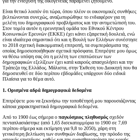
για την ενίσχυση της οικογένειας παραμένει ζητούμενο.
Είναι θετικό λοιπόν ότι τώρα, όπου πλέον οι οικονομικές συνθήκες
βελτιώνονται συνεχώς, αναζωπυρώθηκε το ενδιαφέρον για τη
μελέτη του δημογραφικού προβλήματος και την αντιμετώπισή του.
Στον τομέα αυτόν η ερευνητική ομάδα του Εθνικού Κέντρου
Κοινωνικών Ερευνών (ΕΚΚΕ) έχει κάνει εξαιρετική δουλειά, ενώ
είναι ιδιαίτερα σημαντικό ότι και η Βουλή των Ελλήνων συνέστησε
το 2018 σχετική διακομματική επιτροπή, τα συμπεράσματα της
οποίας δημοσιοποιήθηκαν σχετικά πρόσφατα. Επιτρέψτε μου όμως
να θέσω υπόψη σας ότι η μελέτη των επιπτώσεων των
δημογραφικών εξελίξεων έχει κατά καιρούς απασχολήσει και την
Τράπεζα της Ελλάδος. Μάλιστα, στην Έκθεση του Διοικητή που θα
δημοσιευθεί σε δύο περίπου εβδομάδες υπάρχουν δύο ειδικά
Πλαίσια για το θέμα αυτό.
1. Ορισμένα αδρά δημογραφικά δεδομένα
Επιτρέψετε μου να ξεκινήσω την τοποθέτησή μου παρουσιάζοντας
κάποια χαρακτηριστικά δημογραφικά δεδομένα.
Από το 1900 έως σήμερα ο
παγκόσμιος πληθυσμός
σχεδόν
πενταπλασιάστηκε (από 1,65 δισεκατομμύρια το 1900 σε 7,69
περίπου σήμερα και εκτίμηση για 9,8 το 2050), χάρη στη
γενικότερη βελτίωση των συνθηκών διαβίωσης, την πρόοδο της
ιατρικής επιστήμης, καθώς και την ευαισθητοποίηση της κοινής