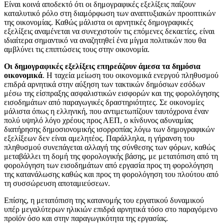
Είναι κοινά αποδεκτό ότι οι δημογραφικές εξελίξεις παίζουν
καταλυτικό ρόλο στη διαμόρφωση των αναπτυξιακών προοπτικών
της οικονομίας. Καθώς μάλιστα οι αρνητικές δημογραφικές
εξελίξεις αναμένεται να συνεχιστούν τις επόμενες δεκαετίες, είναι
ιδιαίτερα σημαντικό να αναζητηθεί ένα μίγμα πολιτικών που θα
αμβλύνει τις επιπτώσεις τους στην οικονομία.
Οι δημογραφικές εξελίξεις επηρεάζουν άμεσα τα δημόσια
οικονομικά
. Η ταχεία μείωση του οικονομικά ενεργού πληθυσμού
επιδρά αρνητικά στην αύξηση των τακτικών δημόσιων εσόδων
μέσω της είσπραξης ασφαλιστικών εισφορών και της φορολόγησης
εισοδημάτων από παραγωγικές δραστηριότητες. Σε οικονομίες
μάλιστα όπως η ελληνική, που αντιμετωπίζουν ταυτόχρονα έναν
πολύ υψηλό λόγο χρέους προς ΑΕΠ, ο κίνδυνος αδυναμίας
διατήρησης δημοσιονομικής ισορροπίας λόγω των δημογραφικών
εξελίξεων δεν είναι αμελητέος. Παράλληλα, η γήρανση του
πληθυσμού συνεπάγεται αλλαγή της σύνθεσης των φόρων, καθώς
μεταβάλλει τη δομή της φορολογικής βάσης, με μετατόπιση από τη
φορολόγηση των εισοδημάτων από εργασία προς τη φορολόγηση
της κατανάλωσης καθώς και προς τη φορολόγηση του πλούτου από
τη συσσώρευση αποταμιεύσεων.
Επίσης, η μετατόπιση της κατανομής του εργατικού δυναμικού
υπέρ μεγαλύτερων ηλικιών επιδρά αρνητικά τόσο στο παραγόμενο
προϊόν όσο και στην παραγωγικότητα της εργασίας.