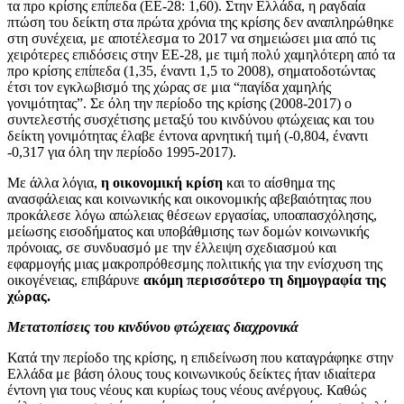
τα προ κρίσης επίπεδα (ΕΕ-28: 1,60). Στην Ελλάδα, η ραγδαία
πτώση του δείκτη στα πρώτα χρόνια της κρίσης δεν αναπληρώθηκε
στη συνέχεια, με αποτέλεσμα το 2017 να σημειώσει μια από τις
χειρότερες επιδόσεις στην ΕΕ-28, με τιμή πολύ χαμηλότερη από τα
προ κρίσης επίπεδα (1,35, έναντι 1,5 το 2008), σηματοδοτώντας
έτσι τον εγκλωβισμό της χώρας σε μια “παγίδα χαμηλής
γονιμότητας”. Σε όλη την περίοδο της κρίσης (2008-2017) ο
συντελεστής συσχέτισης μεταξύ του κινδύνου φτώχειας και του
δείκτη γονιμότητας έλαβε έντονα αρνητική τιμή (-0,804, έναντι
-0,317 για όλη την περίοδο 1995-2017).
Με άλλα λόγια,
η οικονομική κρίση
και το αίσθημα της
ανασφάλειας και κοινωνικής και οικονομικής αβεβαιότητας που
προκάλεσε λόγω απώλειας θέσεων εργασίας, υποαπασχόλησης,
μείωσης εισοδήματος και υποβάθμισης των δομών κοινωνικής
πρόνοιας, σε συνδυασμό με την έλλειψη σχεδιασμού και
εφαρμογής μιας μακροπρόθεσμης πολιτικής για την ενίσχυση της
οικογένειας, επιβάρυνε
ακόμη περισσότερο τη δημογραφία της
χώρας.
Μετατοπίσεις του κινδύνου φτώχειας διαχρονικά
Κατά την περίοδο της κρίσης, η επιδείνωση που καταγράφηκε στην
Ελλάδα με βάση όλους τους κοινωνικούς δείκτες ήταν ιδιαίτερα
έντονη για τους νέους και κυρίως τους νέους ανέργους. Καθώς