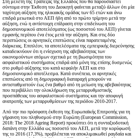
Στη μελέτη της Τράπεζας της Ελλάδος που θα παρουσιαστεί
σύντομα στην Έκθεση του Διοικητή φαίνεται μεταξύ άλλων ότι μία
ταχύτερη αύξηση της ηλικιακής ομάδας των 65 ετών και άνω
επιδρά μειωτικά στο ΑΕΠ ήδη από το πρώτο τρίμηνο μετά την
αύξηση, ενώ η αντίστοιχη επίδραση στην επιδείνωση του
δημοσιονομικού αποτελέσματος (ως ποσοστού του ΑΕΠ) γίνεται
εμφανής περίπου ένα έτος μετά την αύξηση. Και στις δύο
περιπτώσεις οι αρνητικές επιπτώσεις είναι παρατεταμένης
διάρκειας. Επιπλέον, τα αποτελέσματα της εμπειρικής διερεύνησης
καταδεικνύουν ότι η ενίσχυση της αβεβαιότητας των
οικονομούντων ατόμων σχετικά με τη βιωσιμότητα του
ασφαλιστικού συστήματος επιδρά από μόνη της επίσης δυσμενώς
στο ρυθμό αύξησης του κατά κεφαλήν ΑΕΠ και στο
δημοσιονομικό αποτέλεσμα. Κατά συνέπεια, οι αρνητικές
επιπτώσεις από τη δημογραφική διαταραχή μπορούν να
αντισταθμιστούν έως ένα βαθμό από τη μείωση της αβεβαιότητας
που περιβάλλει την ολοκλήρωση της μεταρρυθμιστικής
προσπάθειας του ασφαλιστικού συστήματος και την αποφυγή
ανατροπής των μεταρρυθμίσεων της περιόδου 2010-2017.
Από την πιο πρόσφατη έκθεση της Ευρωπαϊκής Επιτροπής για τη
γήρανση του πληθυσμού στην Ευρώπη (European Commission,
2018: The 2018 Ageing Report) προκύπτει ότι η συνταξιοδοτική
δαπάνη στην Ελλάδα ως ποσοστό του ΑΕΠ, μετά την κορύφωσή
της το 2016 (17,3%), προβλέπεται να αποκλιμακωθεί ραγδαία και