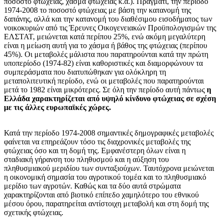
ποσοστό φτώχειας, χάσμα φτώχειας κ.ά.). Πράγματι, την περίοδο
1974-2008 το ποσοστό φτώχειας με βάση την κατανομή της
δαπάνης, αλλά και την κατανομή του διαθέσιμου εισοδήματος των
νοικοκυριών από τις Έρευνες Οικογενειακών Προϋπολογισμών της
ΕΛΣΤΑΤ, μειώνεται κατά περίπου 25%, ενώ ακόμη μεγαλύτερη
είναι η μείωση αυτή για το χάσμα ή βάθος της φτώχειας (περίπου
45%). Οι μεταβολές μάλιστα που παρατηρούνται κατά την πρώτη
υποπερίοδο (1974-82) είναι καθοριστικές και διαμορφώνουν τα
συμπεράσματα που διατυπώθηκαν για ολόκληρη τη
μεταπολιτευτική περίοδο, ενώ οι μεταβολές που παρατηρούνται
μετά το 1982 είναι μικρότερες. Σε όλη την περίοδο αυτή πάντως
η
Ελλάδα χαρακτηρίζεται από υψηλό κίνδυνο φτώχειας σε σχέση
με τις άλλες ευρωπαϊκές χώρες.
Κατά την περίοδο 1974-2008 σημαντικές δημογραφικές μεταβολές
φαίνεται να επηρεάζουν τόσο τις διαχρονικές μεταβολές της
φτώχειας όσο και τη δομή της. Εμφανέστερη όλων είναι η
σταδιακή γήρανση του πληθυσμού και η αύξηση του
πληθυσμιακού μεριδίου των συνταξιούχων. Ταυτόχρονα μειώνεται
η οικονομική σημασία του αγροτικού τομέα και το πληθυσμιακό
μερίδιο των αγροτών. Καθώς και τα δύο αυτά στρώματα
χαρακτηρίζονται από βιοτικό επίπεδο χαμηλότερο του εθνικού
μέσου όρου, παρατηρείται αντίστοιχη μεταβολή και στη δομή της
σχετικής φτώχειας.