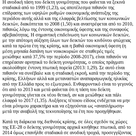
Η ανοδική τάση του δείκτη γονιμότητας που φαίνεται να ξεκινά
σταδιακά από το 1999 (1,23), ως αποτέλεσμα πιθανόν της
επίδρασης των υψηλών ρυθμών οικονομικής ανάπτυξης της
περιόδου αυτής αλλά και της ελαφράς βελτίωσης των κοινωνικών
δεικτών, διακόπτεται το 2008 (1,50) και αναστρέφεται από το 2010,
πιθανώς λόγω της έντονης οικονομικής ύφεσης και της συναφούς
αβεβαιότητας. Η σημαντική επιδείνωση των κοινωνικών δεικτών,
με την απότομη αύξηση όλων των δεικτών του κινδύνου φτώχειας
κατά τα πρώτα έτη της κρίσης, και η βαθιά οικονομική ύφεση (η
μέση μηνιαία δαπάνη των νοικοκυριών σε σταθερές τιμές
μειώθηκε κατά 37,5% την περίοδο 2008-2017), είναι πιθανόν να
επηρέασαν αρνητικά το δείκτη γονιμότητας, ο οποίος πράγματι
ακολούθησε έντονη πτωτική πορεία (2013: 1,29). Σε αυτό είναι
πιθανόν να συνέβαλε και η σταδιακή εκροή, κατά την περίοδο της
κρίσης, Ελλήνων αλλά και μεταναστών αναπαραγωγικής ηλικίας
από την Ελλάδα προς το εξωτερικό. Ενθαρρυντικό είναι το γεγονός
ότι από το 2013 και μετά φαίνεται ότι η τάση του δείκτη
γονιμότητας γίνεται εκ νέου θετική, αν και μειώθηκε και πάλι
ελαφρά το 2017 (1,35). Αυξήσεις τέτοιου είδους ενδέχεται να μην
είναι μόνιμου χαρακτήρα και να εξηγούνται ως «αναπλήρωση»
μετά την αναβολή της τεκνοποίησης τα έτη που προηγήθηκαν.
Κατά τη διάρκεια της διεθνούς κρίσης, σε όλες σχεδόν τις χώρες
της ΕΕ-28 ο δείκτης γονιμότητας αρχικά κινήθηκε πτωτικά, από το
2014 όμως επανήλθε σταδιακά σε ανοδική τροχιά, προσεγγίζοντας