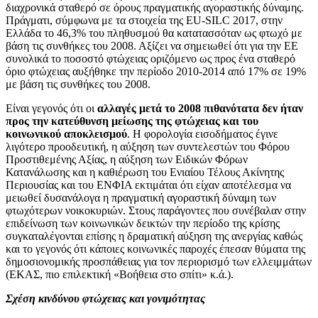
διαχρονικά σταθερό σε όρους πραγματικής αγοραστικής δύναμης.
Πράγματι, σύμφωνα με τα στοιχεία της EU-SILC 2017, στην
Ελλάδα το 46,3% του πληθυσμού θα κατατασσόταν ως φτωχό με
βάση τις συνθήκες του 2008. Αξίζει να σημειωθεί ότι για την ΕΕ
συνολικά το ποσοστό φτώχειας οριζόμενο ως προς ένα σταθερό
όριο φτώχειας αυξήθηκε την περίοδο 2010-2014 από 17% σε 19%
με βάση τις συνθήκες του 2008.
Είναι γεγονός ότι οι
αλλαγές μετά το 2008 πιθανότατα δεν ήταν
προς την κατεύθυνση μείωσης της φτώχειας και του
κοινωνικού αποκλεισμού
. Η φορολογία εισοδήματος έγινε
λιγότερο προοδευτική, η αύξηση των συντελεστών του Φόρου
Προστιθεμένης Αξίας, η αύξηση των Ειδικών Φόρων
Κατανάλωσης και η καθιέρωση του Ενιαίου Τέλους Ακίνητης
Περιουσίας και του ΕΝΦΙΑ εκτιμάται ότι είχαν αποτέλεσμα να
μειωθεί δυσανάλογα η πραγματική αγοραστική δύναμη των
φτωχότερων νοικοκυριών. Στους παράγοντες που συνέβαλαν στην
επιδείνωση των κοινωνικών δεικτών την περίοδο της κρίσης
συγκαταλέγονται επίσης η δραματική αύξηση της ανεργίας καθώς
και το γεγονός ότι κάποιες κοινωνικές παροχές έπεσαν θύματα της
δημοσιονομικής προσπάθειας για τον περιορισμό των ελλειμμάτων
(ΕΚΑΣ, πιο επιλεκτική «Βοήθεια στο σπίτι» κ.ά.).
Σχέση κινδύνου φτώχειας και γονιμότητας