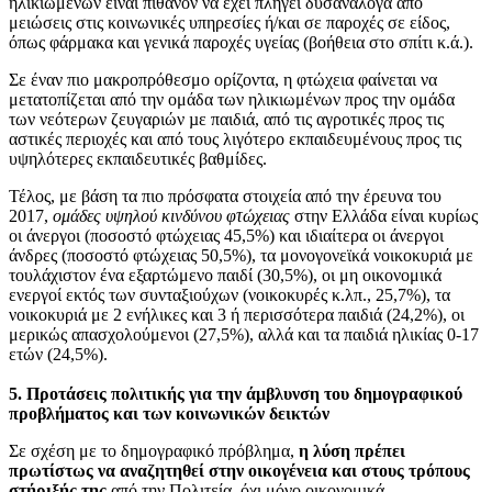
ηλικιωμένων είναι πιθανόν να έχει πληγεί δυσανάλογα από
μειώσεις στις κοινωνικές υπηρεσίες ή/και σε παροχές σε είδος,
όπως φάρμακα και γενικά παροχές υγείας (βοήθεια στο σπίτι κ.ά.).
Σε έναν πιο μακροπρόθεσμο ορίζοντα, η φτώχεια φαίνεται να
μετατοπίζεται από την ομάδα των ηλικιωμένων προς την ομάδα
των νεότερων ζευγαριών µε παιδιά, από τις αγροτικές προς τις
αστικές περιοχές και από τους λιγότερο εκπαιδευμένους προς τις
υψηλότερες εκπαιδευτικές βαθμίδες.
Τέλος, με βάση τα πιο πρόσφατα στοιχεία από την έρευνα του
2017,
ομάδες υψηλού κινδύνου φτώχειας
στην Ελλάδα είναι κυρίως
οι άνεργοι (ποσοστό φτώχειας 45,5%) και ιδιαίτερα οι άνεργοι
άνδρες (ποσοστό φτώχειας 50,5%), τα μονογονεϊκά νοικοκυριά με
τουλάχιστον ένα εξαρτώμενο παιδί (30,5%), οι μη οικονομικά
ενεργοί εκτός των συνταξιούχων (νοικοκυρές κ.λπ., 25,7%), τα
νοικοκυριά με 2 ενήλικες και 3 ή περισσότερα παιδιά (24,2%), οι
μερικώς απασχολούμενοι (27,5%), αλλά και τα παιδιά ηλικίας 0-17
ετών (24,5%).
5. Προτάσεις πολιτικής για την άμβλυνση του δημογραφικού
προβλήματος και των κοινωνικών δεικτών
Σε σχέση με το δημογραφικό πρόβλημα,
η λύση πρέπει
πρωτίστως να αναζητηθεί στην οικογένεια και στους τρόπους
στήριξής της
από την Πολιτεία, όχι μόνο οικονομικά,