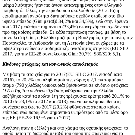
μέτρα λιτότητας ήταν πιο άνισα κατανεμημένες στον ελληνικό
πληθυσμό. Τέλος, την περίοδο που ακολούθησε (2012-16) η
εισοδηματική ανισότητα διατηρήθηκε σχεδόν σταθερή στο ίδιο
υψηλό επίπεδο (Gini μεταξύ 34,2% και 34,5%), ενώ στην έρευνα
του 2017 μειώθηκε σημαντικά (33,4%) επανερχόμενη σχεδόν στα
προ της κρίσης επίπεδα. Σε κάθε περίπτωση πάντως, με βάση το
συντελεστή Gini, η Ελλάδα μαζί με τη Βουλγαρία, την Ισπανία, την
Πορτογαλία, τη Λιθουανία και τη Λεττονία είναι οι χώρες με τα
υψηλότερα επίπεδα εισοδηματικής ανισότητας στην ΕΕ (EU-SILC
2017, για την ΕΕ-28 συντελεστής Gini: 30,7%, S80/S20: 5,1).
Κίνδυνος φτώχειας και κοινωνικός αποκλεισμός
Mε βάση τα στοιχεία για το 2017(EU-SILC 2017, εισοδήματα
2016), το 20,2% του πληθυσμού της χώρας ή 2,1 εκατομμύρια
άτομα (790 χιλιάδες νοικοκυριά) βρίσκονται σε κίνδυνο φτώχειας.
Ο δείκτης του κινδύνου σχετικής φτώχειας
για την Ελλάδα
αυξήθηκε κατά τα πρώτα έτη της τρέχουσας κρίσης (από 20,1% το
2010 σε 23,1% το 2012 και 2013), για να αποκλιμακωθεί στη
συνέχεια και έως το 2017 (20,2%) φθάνοντας στα προ κρίσης
επίπεδα, ενώ παραμένει σημαντικά υψηλότερος από το μέσο όρο
της ΕΕ (ΕΕ-28: 16,9% για το 2017).
Ανάλογη ήταν η εξέλιξη και στο χάσμα της σχετικής φτώχειας, το
οποίο μετρά τη διαφορά μεταξύ του ορίου της φτώχειας (για το