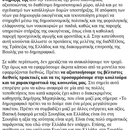
αξιοποιώντας το διαθέσιμο δημοσιονομικό χώρο, αλλά και με το
σχεδιασμό των κατάλληλων δομών υποστήριξης. Η απόφαση των
νέων για δημιουργία οικογένειας και τεκνοποίηση μπορεί να
στηριχθεί μέσω της δημοσιονομικής πολιτικής και της φορολογικής
ελάφρυνσης των νοικοκυριών με παιδιά, καθώς και της παροχής
υπηρεσιών στήριξης της οικογένειας, όπως είναι η καθολική
παροχή προσχολικής αγωγής και φροντίδας κ.ά. Στην κατεύθυνση
αυτή κινούνται άλλωστε οι προτάσεις της μελέτης της διαΝΕΟσις,
της Τράπεζας της Ελλάδος και της διακομματικής επιτροπής της
Βουλής για το δημογραφικό.
Σε κάθε περίπτωση, δεν χρειάζεται να ανακαλύψουμε τον τροχό.
Όχι όμως και να εφαρμόσουμε άκριτα κάποιο από τα μοντέλα που
εφαρμόζονται διεθνώς. Πρέπει
να αξιοποιήσουμε τις βέλτιστες
διεθνείς πρακτικές και να τις προσαρμόσουμε στην κουλτούρα
και τα χαρακτηριστικά της κοινωνίας μας
. Στο σημείο αυτό
επιτρέψτε μου να κάνω αναφορά σε μία από τις πολλές
τοποθετήσεις που κατά καιρούς έχει κάνει ο διακεκριμένος
καθηγητής Δημήτρης Μιχαηλάκης, που είναι μαζί μας σήμερα: «Το
δημογραφικό πρέπει να το δούμε σαν ένα μέρος μεγαλύτερου
πακέτου. Πρέπει να συμβαδίζει μαζί με άλλες ενέργειες και αξίες.
Βασική διαφορά μεταξύ Σουηδίας και Ελλάδας είναι ότι στη
Σουηδία η αξία της ισότητας είναι ιερή. Είναι ένας πολύ σημαντικός
παράγοντας που εδώ στην Ελλάδα δεν υπάρχει. Επίσης, σε
αντίθεση με την υπόλοιπη Ευρώπη και την Ελλάδα, στη Σουηδία