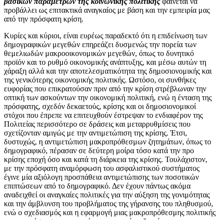
βασικών παραμέτρων της κοινωνικής πολιτικής
φαίνεται να
προβάλλει ως επιτακτικά αναγκαίος με βάση και την εμπειρία μας
από την πρόσφατη κρίση.
Κυρίες και κύριοι, είναι ευρέως παραδεκτό ότι η επιδείνωση των
δημογραφικών μεγεθών επηρεάζει δυσμενώς την πορεία των
θεμελιωδών μακροοικονομικών μεγεθών, όπως το δυνητικό
προϊόν και το ρυθμό οικονομικής ανάπτυξης, και μέσω αυτών τη
χάραξη αλλά και την αποτελεσματικότητα της δημοσιονομικής και
της γενικότερης οικονομικής πολιτικής. Ωστόσο, οι συνθήκες
ευφορίας που επικρατούσαν πριν από την κρίση στρέβλωναν την
οπτική των ασκούντων την οικονομική πολιτική, ενώ η ένταση της
πρόσφατης, σχεδόν δεκαετούς, κρίσης και οι δημοσιονομικοί
στόχοι που έπρεπε να επιτευχθούν έστρεψαν το ενδιαφέρον της
Πολιτείας περισσότερο σε δράσεις και μεταρρυθμίσεις που
σχετίζονταν αμιγώς με την αντιμετώπιση της κρίσης. Έτσι,
δυστυχώς, η αντιμετώπιση μακροπρόθεσμων ζητημάτων, όπως το
δημογραφικό, πέρασαν σε δεύτερη μοίρα τόσο κατά την προ
κρίσης εποχή όσο και κατά τη διάρκεια της κρίσης. Τουλάχιστον,
με την πρόσφατη αναμόρφωση του ασφαλιστικού συστήματος
έγινε μία αξιόλογη προσπάθεια αντιμετώπισης των ποσοτικών
επιπτώσεων από το δημογραφικό. Δεν έχουν πάντως ακόμα
αναδειχθεί οι αναγκαίες πολιτικές για την αύξηση της γονιμότητας
και την άμβλυνση του προβλήματος της γήρανσης του πληθυσμού,
ενώ ο σχεδιασμός και η εφαρμογή μιας μακροπρόθεσμης πολιτικής