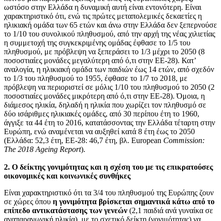
ωστόσο στην Ελλάδα η δυναμική αυτή είναι εντονότερη. Είναι
χαρακτηριστικό ότι, ενώ τις πρώτες μεταπολεμικές δεκαετίες η
ηλικιακή ομάδα των 65 ετών και άνω στην Ελλάδα δεν ξεπερνούσε
το 1/10 του συνολικού πληθυσμού, από την αρχή της νέας χιλιετίας
η συμμετοχή της συγκεκριμένης ομάδας έφθασε το 1/5 του
πληθυσμού, με πρόβλεψη να ξεπεράσει το 1/3 μέχρι το 2050 (8
ποσοστιαίες μονάδες μεγαλύτερη από ό,τι στην ΕΕ-28). Κατ’
αναλογία, η ηλικιακή ομάδα των παιδιών έως 14 ετών, από σχεδόν
το 1/3 του πληθυσμού το 1955, έφθασε το 1/7 το 2018, με
πρόβλεψη να περιοριστεί σε μόλις 1/10 του πληθυσμού το 2050 (2
ποσοστιαίες μονάδες μικρότερη από ό,τι στην ΕΕ-28). Όμοια, η
διάμεσος ηλικία, δηλαδή η ηλικία που χωρίζει τον πληθυσμό σε
δύο ισάριθμες ηλικιακές ομάδες, από 30 περίπου έτη το 1960,
άγγιξε τα 44 έτη το 2016, κατατάσσοντας την Ελλάδα τέταρτη στην
Ευρώπη, ενώ αναμένεται να αυξηθεί κατά 8 έτη έως το 2050
(Ελλάδα: 52,3 έτη, ΕΕ-28: 46,7 έτη, βλ. European
Commission:
The 2018 Ageing Report
).
2. Ο δείκτης γονιμότητας και η σχέση του με τις επικρατούσες
οικονομικές και κοινωνικές συνθήκες
Είναι χαρακτηριστικό ότι τα 3/4 του πληθυσμού της Ευρώπης ζουν
σε χώρες όπου
η γονιμότητα βρίσκεται σημαντικά κάτω από το
επίπεδο αντικατάστασης των γενεών
(2,1 παιδιά ανά γυναίκα σε
αναπαραγωγική ηλικία), με το σχετικό δείκτη (γονιμότητας) να