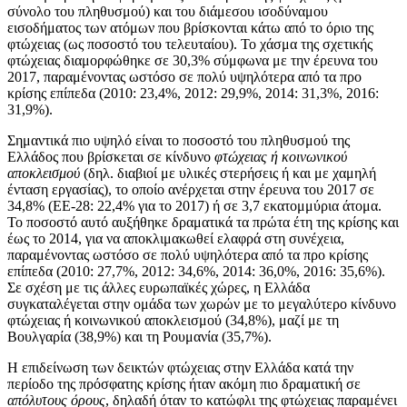
σύνολο του πληθυσμού) και του διάμεσου ισοδύναμου
εισοδήματος των ατόμων που βρίσκονται κάτω από το όριο της
φτώχειας (ως ποσοστό του τελευταίου). Το χάσμα της σχετικής
φτώχειας διαμορφώθηκε σε 30,3% σύμφωνα με την έρευνα του
2017, παραμένοντας ωστόσο σε πολύ υψηλότερα από τα προ
κρίσης επίπεδα (2010: 23,4%, 2012: 29,9%, 2014: 31,3%, 2016:
31,9%).
Σημαντικά πιο υψηλό είναι το ποσοστό του πληθυσμού της
Ελλάδος που βρίσκεται σε κίνδυνο
φτώχειας ή κοινωνικού
αποκλεισμού
(δηλ. διαβιοί με υλικές στερήσεις ή και με χαμηλή
ένταση εργασίας), το οποίο ανέρχεται στην έρευνα του 2017 σε
34,8% (ΕΕ-28: 22,4% για το 2017) ή σε 3,7 εκατομμύρια άτομα.
Το ποσοστό αυτό αυξήθηκε δραματικά τα πρώτα έτη της κρίσης και
έως το 2014, για να αποκλιμακωθεί ελαφρά στη συνέχεια,
παραμένοντας ωστόσο σε πολύ υψηλότερα από τα προ κρίσης
επίπεδα (2010: 27,7%, 2012: 34,6%, 2014: 36,0%, 2016: 35,6%).
Σε σχέση με τις άλλες ευρωπαϊκές χώρες, η Ελλάδα
συγκαταλέγεται στην ομάδα των χωρών με το μεγαλύτερο κίνδυνο
φτώχειας ή κοινωνικού αποκλεισμού (34,8%), μαζί με τη
Βουλγαρία (38,9%) και τη Ρουμανία (35,7%).
Η επιδείνωση των δεικτών φτώχειας στην Ελλάδα κατά την
περίοδο της πρόσφατης κρίσης ήταν ακόμη πιο δραματική σε
απόλυτους όρους
, δηλαδή όταν το κατώφλι της φτώχειας παραμένει