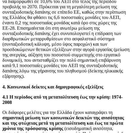
να διαμορφωθεί σε 10,6% του ΑΕΠ στο τέλος της περιόδου
προβολής το 2070. Πρόκειται για τη μεγαλύτερη μείωση της
συνταξιοδοτικής δαπάνης σε επίπεδο ΕΕ, καθώς στην περίπτωση
της Ελλάδος θα φθάσει τις 6,6 ποσοστιαίες μονάδες του ΑΕΠ,
έναντι 0,2 της ποσοστιαίας μονάδας κατά όρο στις χώρες της
ΕΕ-28. Επισημαίνεται ότι στη ανωτέρω μείωση της
συνταξιοδοτικής δαπάνης έχει συνυπολογιστεί η επίδραση των
διαρθρωτικών μεταρρυθμίσεων στο ασφαλιστικό σύστημα
(συνταξιοδοτική κάλυψη, μέσο ύψος παροχών) και των
προσδοκώμενων θετικών εξελίξεων στην αγορά εργασίας (μείωση
της ανεργίας, αύξηση του ποσοστού συμμετοχής στο εργατικό
δυναμικό), που αντισταθμίζει την πολύ σημαντική επιβάρυνση
κατά 9,1 ποσοστιαίες μονάδες του ΑΕΠ της συνταξιοδοτικής
δαπάνης λόγω της γήρανσης του πληθυσμού (δείκτης ηλικιακής
εξάρτησης).
4. Κοινωνικοί δείκτες και δημογραφικές εξελίξεις
4.1 Η περίοδος από τη μεταπολίτευση έως την κρίση: 1974-
2008
Οι διάφορες μελέτες για την Ελλάδα έχουν καταγράψει τη
σημαντική μείωση των κοινωνικών δεικτών της ανισότητας
και της φτώχειας μετά τη μεταπολίτευση και έως τα πρώτα
χρόνια της πρόσφατης κρίσης
(εισοδηματική ανισότητα,