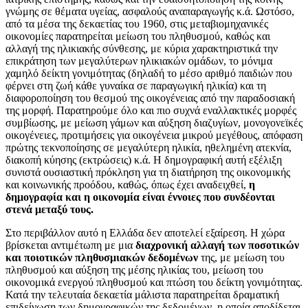
γνώμης σε θέματα υγείας, ασφαλούς αναπαραγωγής κ.ά. Ωστόσο,
από τα μέσα της δεκαετίας του 1960, στις μεταβιομηχανικές
οικονομίες παρατηρείται μείωση του πληθυσμού, καθώς και
αλλαγή της ηλικιακής σύνθεσης, με κύρια χαρακτηριστικά την
επικράτηση των μεγαλύτερων ηλικιακών ομάδων, το μόνιμα
χαμηλό δείκτη γονιμότητας (δηλαδή το μέσο αριθμό παιδιών που
φέρνει στη ζωή κάθε γυναίκα σε παραγωγική ηλικία) και τη
διαφοροποίηση του θεσμού της οικογένειας από την παραδοσιακή
της μορφή. Παρατηρούμε όλο και πιο συχνά εναλλακτικές μορφές
συμβίωσης, με μείωση γάμων και αύξηση διαζυγίων, μονογονεϊκές
οικογένειες, προτιμήσεις για οικογένεια μικρού μεγέθους, απόφαση
πρώτης τεκνοποίησης σε μεγαλύτερη ηλικία, ηθελημένη ατεκνία,
διακοπή κύησης (εκτρώσεις) κ.ά. Η δημογραφική αυτή εξέλιξη
συνιστά ουσιαστική πρόκληση για τη διατήρηση της οικονομικής
και κοινωνικής προόδου, καθώς, όπως έχει αναδειχθεί,
η
δημογραφία και η οικονομία είναι έννοιες που συνδέονται
στενά μεταξύ τους.
Στο περιβάλλον αυτό η Ελλάδα δεν αποτελεί εξαίρεση. Η χώρα
βρίσκεται αντιμέτωπη με μια
διαχρονική αλλαγή των ποσοτικών
και ποιοτικών πληθυσμιακών δεδομένων
της, με μείωση του
πληθυσμού και αύξηση της μέσης ηλικίας του, μείωση του
οικονομικά ενεργού πληθυσμού και πτώση του δείκτη γονιμότητας.
Κατά την τελευταία δεκαετία μάλιστα παρατηρείται δραματική
επιδείνωση των δημογραφικών της δεδομένων, η οποία αποδίδεται