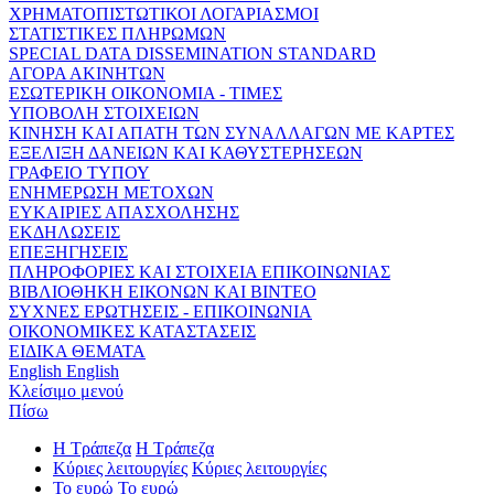
ΧΡΗΜΑΤΟΠΙΣΤΩΤΙΚΟΙ ΛΟΓΑΡΙΑΣΜΟΙ
ΣΤΑΤΙΣΤΙΚΕΣ ΠΛΗΡΩΜΩΝ
SPECIAL DATA DISSEMINATION STANDARD
ΑΓΟΡΑ ΑΚΙΝΗΤΩΝ
ΕΣΩΤΕΡΙΚΗ ΟΙΚΟΝΟΜΙΑ - ΤΙΜΕΣ
ΥΠΟΒΟΛΗ ΣΤΟΙΧΕΙΩΝ
ΚΙΝΗΣΗ ΚΑΙ ΑΠΑΤΗ ΤΩΝ ΣΥΝΑΛΛΑΓΩΝ ΜΕ ΚΑΡΤΕΣ
ΕΞΕΛΙΞΗ ΔΑΝΕΙΩΝ ΚΑΙ ΚΑΘΥΣΤΕΡΗΣΕΩΝ
ΓΡΑΦΕΙΟ ΤΥΠΟΥ
ΕΝΗΜΕΡΩΣΗ ΜΕΤΟΧΩΝ
ΕΥΚΑΙΡΙΕΣ ΑΠΑΣΧΟΛΗΣΗΣ
ΕΚΔΗΛΩΣΕΙΣ
ΕΠΕΞΗΓΗΣΕΙΣ
ΠΛΗΡΟΦΟΡΙΕΣ ΚΑΙ ΣΤΟΙΧΕΙΑ ΕΠΙΚΟΙΝΩΝΙΑΣ
ΒΙΒΛΙΟΘΗΚΗ ΕΙΚΟΝΩΝ ΚΑΙ ΒΙΝΤΕΟ
ΣΥΧΝΕΣ ΕΡΩΤΗΣΕΙΣ - ΕΠΙΚΟΙΝΩΝΙΑ
ΟΙΚΟΝΟΜΙΚΕΣ ΚΑΤΑΣΤΑΣΕΙΣ
ΕΙΔΙΚΑ ΘΕΜΑΤΑ
English
English
Κλείσιμο μενού
Πίσω
Η Τράπεζα
Η Τράπεζα
Κύριες λειτουργίες
Κύριες λειτουργίες
Το ευρώ
Το ευρώ