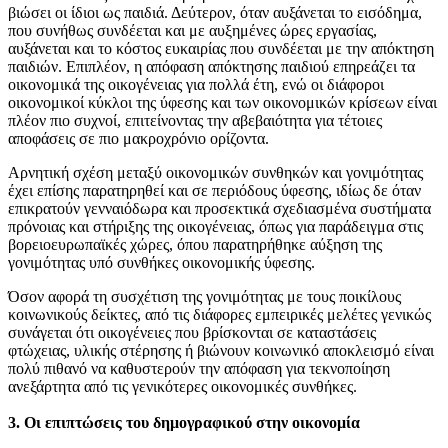
βιώσει οι ίδιοι ως παιδιά. Δεύτερον, όταν αυξάνεται το εισόδημα,
που συνήθως συνδέεται και με αυξημένες ώρες εργασίας,
αυξάνεται και το κόστος ευκαιρίας που συνδέεται με την απόκτηση
παιδιών. Επιπλέον, η απόφαση απόκτησης παιδιού επηρεάζει τα
οικονομικά της οικογένειας για πολλά έτη, ενώ οι διάφοροι
οικονομικοί κύκλοι της ύφεσης και των οικονομικών κρίσεων είναι
πλέον πιο συχνοί, επιτείνοντας την αβεβαιότητα για τέτοιες
αποφάσεις σε πιο μακροχρόνιο ορίζοντα.
Αρνητική σχέση μεταξύ οικονομικών συνθηκών και γονιμότητας
έχει επίσης παρατηρηθεί και σε περιόδους ύφεσης, ιδίως δε όταν
επικρατούν γενναιόδωρα και προσεκτικά σχεδιασμένα συστήματα
πρόνοιας και στήριξης της οικογένειας, όπως για παράδειγμα στις
βορειοευρωπαϊκές χώρες, όπου παρατηρήθηκε αύξηση της
γονιμότητας υπό συνθήκες οικονομικής ύφεσης.
Όσον αφορά τη συσχέτιση της γονιμότητας με τους ποικίλους
κοινωνικούς δείκτες, από τις διάφορες εμπειρικές μελέτες γενικώς
συνάγεται ότι οικογένειες που βρίσκονται σε καταστάσεις
φτώχειας, υλικής στέρησης ή βιώνουν κοινωνικό αποκλεισμό είναι
πολύ πιθανό να καθυστερούν την απόφαση για τεκνοποίηση
ανεξάρτητα από τις γενικότερες οικονομικές συνθήκες.
3. Οι επιπτώσεις του δημογραφικού στην οικονομία