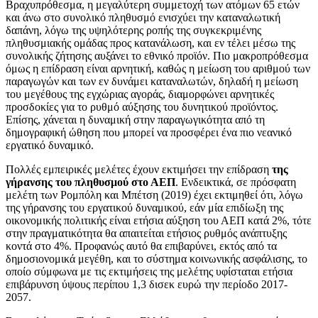
Βραχυπρόθεσμα, η μεγαλύτερη συμμετοχή των ατόμων 65 ετών
και άνω στο συνολικό πληθυσμό ενισχύει την καταναλωτική
δαπάνη, λόγω της υψηλότερης ροπής της συγκεκριμένης
πληθυσμιακής ομάδας προς κατανάλωση, και εν τέλει μέσω της
συνολικής ζήτησης αυξάνει το εθνικό προϊόν. Πιο μακροπρόθεσμα
όμως η επίδραση είναι αρνητική, καθώς η μείωση του αριθμού των
παραγωγών και των εν δυνάμει καταναλωτών, δηλαδή η μείωση
του μεγέθους της εγχώριας αγοράς, διαμορφώνει αρνητικές
προσδοκίες για το ρυθμό αύξησης του δυνητικού προϊόντος.
Επίσης, χάνεται η δυναμική στην παραγωγικότητα από τη
δημογραφική ώθηση που μπορεί να προσφέρει ένα πιο νεανικό
εργατικό δυναμικό.
Πολλές εμπειρικές μελέτες έχουν εκτιμήσει την επίδραση
της
γήρανσης του πληθυσμού στο ΑΕΠ
. Ενδεικτικά, σε πρόσφατη
μελέτη των Ρομπόλη και Μπέτση (2019) έχει εκτιμηθεί ότι, λόγω
της γήρανσης του εργατικού δυναμικού, εάν μία επιδίωξη της
οικονομικής πολιτικής είναι ετήσια αύξηση του ΑΕΠ κατά 2%, τότε
στην πραγματικότητα θα απαιτείται ετήσιος ρυθμός ανάπτυξης
κοντά στο 4%. Προφανώς αυτό θα επιβαρύνει, εκτός από τα
δημοσιονομικά μεγέθη, και το σύστημα κοινωνικής ασφάλισης, το
οποίο σύμφωνα με τις εκτιμήσεις της μελέτης υφίσταται ετήσια
επιβάρυνση ύψους περίπου 1,3 δισεκ ευρώ την περίοδο 2017-
2057.