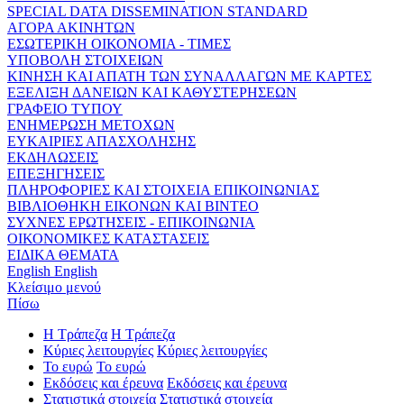
SPECIAL DATA DISSEMINATION STANDARD
ΑΓΟΡΑ ΑΚΙΝΗΤΩΝ
ΕΣΩΤΕΡΙΚΗ ΟΙΚΟΝΟΜΙΑ - ΤΙΜΕΣ
ΥΠΟΒΟΛΗ ΣΤΟΙΧΕΙΩΝ
ΚΙΝΗΣΗ ΚΑΙ ΑΠΑΤΗ ΤΩΝ ΣΥΝΑΛΛΑΓΩΝ ΜΕ ΚΑΡΤΕΣ
ΕΞΕΛΙΞΗ ΔΑΝΕΙΩΝ ΚΑΙ ΚΑΘΥΣΤΕΡΗΣΕΩΝ
ΓΡΑΦΕΙΟ ΤΥΠΟΥ
ΕΝΗΜΕΡΩΣΗ ΜΕΤΟΧΩΝ
ΕΥΚΑΙΡΙΕΣ ΑΠΑΣΧΟΛΗΣΗΣ
ΕΚΔΗΛΩΣΕΙΣ
ΕΠΕΞΗΓΗΣΕΙΣ
ΠΛΗΡΟΦΟΡΙΕΣ ΚΑΙ ΣΤΟΙΧΕΙΑ ΕΠΙΚΟΙΝΩΝΙΑΣ
ΒΙΒΛΙΟΘΗΚΗ ΕΙΚΟΝΩΝ ΚΑΙ ΒΙΝΤΕΟ
ΣΥΧΝΕΣ ΕΡΩΤΗΣΕΙΣ - ΕΠΙΚΟΙΝΩΝΙΑ
ΟΙΚΟΝΟΜΙΚΕΣ ΚΑΤΑΣΤΑΣΕΙΣ
ΕΙΔΙΚΑ ΘΕΜΑΤΑ
English
English
Κλείσιμο μενού
Πίσω
Η Τράπεζα
Η Τράπεζα
Κύριες λειτουργίες
Κύριες λειτουργίες
Το ευρώ
Το ευρώ
Εκδόσεις και έρευνα
Εκδόσεις και έρευνα
Στατιστικά στοιχεία
Στατιστικά στοιχεία