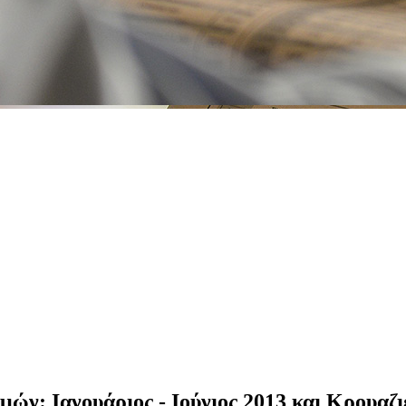
μών: Ιανουάριος - Ιούνιος 2013 και Κρουαζι