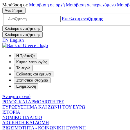
Μετάβαση σε
Μετάβαση σε
αρχή
Μετάβαση σε
περιεχόμενο
Μετάβ
Αναζήτηση
Εκτέλεση αναζήτησης
Κλείσιμο αναζήτησης
Κλείσιμο αναζήτησης
EN
English
Η Τράπεζα
Κύριες λειτουργίες
Το ευρώ
Εκδόσεις και έρευνα
Στατιστικά στοιχεία
Ενημέρωση
Άνοιγμα μενού
ΡΟΛΟΣ ΚΑΙ ΑΡΜΟΔΙΟΤΗΤΕΣ
ΕΥΡΩΣΥΣΤΗΜΑ ΚΑΙ ΖΩΝΗ ΤΟΥ ΕΥΡΩ
ΙΣΤΟΡΙΑ
ΝΟΜΙΚΟ ΠΛΑΙΣΙΟ
ΔΙΟΙΚΗΣΗ ΚΑΙ ΔΟΜΗ
ΒΙΩΣΙΜΟΤΗΤΑ - ΚΟΙΝΩΝΙΚΗ ΕΥΘΥΝΗ