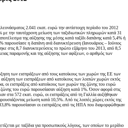
λεονάσματος 2.041 εκατ. ευρώ την αντίστοιχη περίοδο του 2012
1% με την ταυτόχρονη μείωση των ταξιδιωτικών πληρωμών κατά 31
αποτέλεσμα της αύξησης της μέσης κατά ταξίδι δαπάνης κατά 5,4% ή
% παρουσίασε η δαπάνη ανά διανυκτέρευση (Ιανουάριος – Ιούνιος
κε στις 8,7 διανυκτερεύσεις το πρώτο εξάμηνο του 2013, από 8,5
κειας παραμονής και της αύξησης των αφίξεων, ο αριθμός των
αύξηση των εισπράξεων από τους κατοίκους των χωρών της ΕΕ των
ν αύξηση των εισπράξεων από κατοίκους των λοιπών χωρών εκτός
α, οι εισπράξεις από κατοίκους των χωρών της ζώνης του ευρώ
ης ζώνης του ευρώ παρουσίασαν αύξηση κατά 1%. Όσον αφορά στις
αν στα 572 εκατ. ευρώ, οι εισπράξεις από τη Γαλλία αυξήθηκαν
ουσιάζοντας μείωση κατά 10,5%. Από τις λοιπές χώρες εκτός της
ά 33,8% παρουσίασαν οι εισπράξεις από τις ΗΠΑ που διαμορφώθηκαν
τίζεται με ταξίδια για προσωπικούς λόγους, των οποίων το μερίδιο