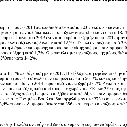
υάριο – Ιούνιο 2013
παρουσίασε πλεόνασμα 2.607 εκατ. ευρώ έναντι π
την αύξηση των ταξιδιωτικών εισπράξεων κατά 535 εκατ. ευρώ ή 18,
ουάριο – Ιούνιο του 2013 έναντι του πρώτου εξαμήνου του 2012 ήταν 
σης των αφίξεων ταξιδιωτών κατά 12,3%. Επιπλέον, αύξηση κατά 3,6
η μέση διάρκεια παραμονής παρουσίασε επίσης αύξηση και διαμορφώθη
νοντας αύξηση κατά 1,7%. Ως αποτέλεσμα της αύξησης της μέσης διάρ
υξήθηκε κατά 14,2%.
ατά 18,1% σε σύγκριση με το 2012. Η εξέλιξη αυτή οφείλεται στην 
 συμμετέχουν στο σύνολο των εισπράξεων κατά 56,1%, καθώς και στη
 Ιανουάριο – Ιούνιο 2013 παρουσιάζοντας αύξηση 37,7%. Αναλυτικότερ
 ενώ οι εισπράξεις από κατοίκους των χωρών της ΕΕ των 27 εκτός τ
ι εισπράξεις από τη Γερμανία αυξήθηκαν κατά 24,3% και διαμορφώθηκ
εις από το Ηνωμένο Βασίλειο διαμορφώθηκαν στα 373 εκατ. ευρώ παρ
48,4% οι οποίες διαμορφώθηκαν στα 356 εκατ. ευρώ και αύξηση κατ
ν στην Ελλάδα ανά λόγο ταξιδιού, ο κύριος όγκος των εισπράξεων σχε