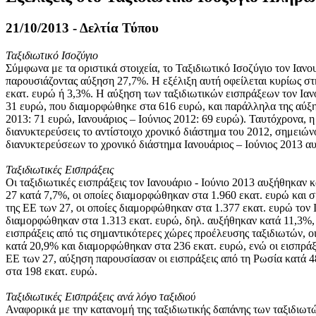
21/10/2013 - Δελτία Τύπου
Ταξιδιωτικό Ισοζύγιο
Σύμφωνα με τα οριστικά στοιχεία, το Ταξιδιωτικό Ισοζύγιο τον
Ιανο
παρουσιάζοντας αύξηση 27,7%. Η εξέλιξη αυτή οφείλεται κυρίως σ
εκατ. ευρώ ή 3,3%. Η αύξηση των ταξιδιωτικών εισπράξεων τον Ιαν
31 ευρώ, που διαμορφώθηκε στα 616 ευρώ, και παράλληλα της αύξη
2013: 71 ευρώ, Ιανουάριος – Ιούνιος 2012: 69 ευρώ). Ταυτόχρονα, 
διανυκτερεύσεις το αντίστοιχο χρονικό διάστημα του 2012, σημειώ
διανυκτερεύσεων το χρονικό διάστημα Ιανουάριος – Ιούνιος 2013 α
Ταξιδιωτικές Εισπράξεις
Οι ταξιδιωτικές εισπράξεις τον
Ιανουάριο - Ιούνιο
2013 αυξήθηκαν κ
27 κατά 7,7%, οι οποίες διαμορφώθηκαν στα 1.960 εκατ. ευρώ και
της ΕΕ των 27, οι οποίες διαμορφώθηκαν στα 1.377 εκατ. ευρώ τον
διαμορφώθηκαν στα 1.313 εκατ. ευρώ, δηλ. αυξήθηκαν κατά 11,3%,
εισπράξεις από τις σημαντικότερες χώρες προέλευσης ταξιδιωτών, ο
κατά 20,9% και διαμορφώθηκαν στα 236 εκατ. ευρώ, ενώ οι εισπράξ
ΕΕ των 27, αύξηση παρουσίασαν οι εισπράξεις από τη Ρωσία κατά 
στα 198 εκατ. ευρώ.
Ταξιδιωτικές Εισπράξεις ανά λόγο ταξιδιού
Αναφορικά με την κατανομή της ταξιδιωτικής δαπάνης των ταξιδιωτώ