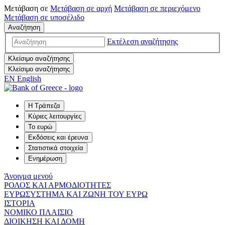
Μετάβαση σε
Μετάβαση σε
αρχή
Μετάβαση σε
περιεχόμενο
Μετάβαση σε
υποσέλιδο
Αναζήτηση
Εκτέλεση αναζήτησης
Κλείσιμο αναζήτησης
Κλείσιμο αναζήτησης
EN
English
Η Τράπεζα
Κύριες λειτουργίες
Το ευρώ
Εκδόσεις και έρευνα
Στατιστικά στοιχεία
Ενημέρωση
Άνοιγμα μενού
ΡΟΛΟΣ ΚΑΙ ΑΡΜΟΔΙΟΤΗΤΕΣ
ΕΥΡΩΣΥΣΤΗΜΑ ΚΑΙ ΖΩΝΗ ΤΟΥ ΕΥΡΩ
ΙΣΤΟΡΙΑ
ΝΟΜΙΚΟ ΠΛΑΙΣΙΟ
ΔΙΟΙΚΗΣΗ ΚΑΙ ΔΟΜΗ