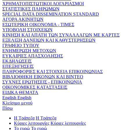
ΧΡΗΜΑΤΟΠΙΣΤΩΤΙΚΟΙ ΛΟΓΑΡΙΑΣΜΟΙ
ΣΤΑΤΙΣΤΙΚΕΣ ΠΛΗΡΩΜΩΝ
SPECIAL DATA DISSEMINATION STANDARD
ΑΓΟΡΑ ΑΚΙΝΗΤΩΝ
ΕΣΩΤΕΡΙΚΗ ΟΙΚΟΝΟΜΙΑ - ΤΙΜΕΣ
ΥΠΟΒΟΛΗ ΣΤΟΙΧΕΙΩΝ
ΚΙΝΗΣΗ ΚΑΙ ΑΠΑΤΗ ΤΩΝ ΣΥΝΑΛΛΑΓΩΝ ΜΕ ΚΑΡΤΕΣ
ΕΞΕΛΙΞΗ ΔΑΝΕΙΩΝ ΚΑΙ ΚΑΘΥΣΤΕΡΗΣΕΩΝ
ΓΡΑΦΕΙΟ ΤΥΠΟΥ
ΕΝΗΜΕΡΩΣΗ ΜΕΤΟΧΩΝ
ΕΥΚΑΙΡΙΕΣ ΑΠΑΣΧΟΛΗΣΗΣ
ΕΚΔΗΛΩΣΕΙΣ
ΕΠΕΞΗΓΗΣΕΙΣ
ΠΛΗΡΟΦΟΡΙΕΣ ΚΑΙ ΣΤΟΙΧΕΙΑ ΕΠΙΚΟΙΝΩΝΙΑΣ
ΒΙΒΛΙΟΘΗΚΗ ΕΙΚΟΝΩΝ ΚΑΙ ΒΙΝΤΕΟ
ΣΥΧΝΕΣ ΕΡΩΤΗΣΕΙΣ - ΕΠΙΚΟΙΝΩΝΙΑ
ΟΙΚΟΝΟΜΙΚΕΣ ΚΑΤΑΣΤΑΣΕΙΣ
ΕΙΔΙΚΑ ΘΕΜΑΤΑ
English
English
Κλείσιμο μενού
Πίσω
Η Τράπεζα
Η Τράπεζα
Κύριες λειτουργίες
Κύριες λειτουργίες
Το ευρώ
Το ευρώ