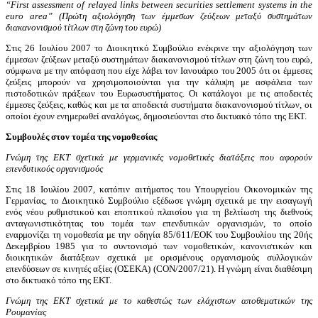
“First assessment of relayed links between securities settlement systems in the
euro area” (Πρώτη αξιολόγηση των έμμεσων ζεύξεων μεταξύ συστημάτων
διακανονισμού τίτλων στη ζώνη του ευρώ)
Στις 26 Ιουλίου 2007 το Διοικητικό Συμβούλιο ενέκρινε την αξιολόγηση των
έμμεσων ζεύξεων μεταξύ συστημάτων διακανονισμού τίτλων στη ζώνη του ευρώ,
σύμφωνα με την απόφαση που είχε λάβει τον Ιανουάριο του 2005 ότι οι έμμεσες
ζεύξεις μπορούν να χρησιμοποιούνται για την κάλυψη με ασφάλεια των
πιστοδοτικών πράξεων του Ευρωσυστήματος. Οι κατάλογοι με τις αποδεκτές
έμμεσες ζεύξεις, καθώς και με τα αποδεκτά συστήματα διακανονισμού τίτλων, οι
οποίοι έχουν ενημερωθεί αναλόγως, δημοσιεύονται στο δικτυακό τόπο της ΕΚΤ.
Συμβουλές στον τομέα της νομοθεσίας
Γνώμη της ΕΚΤ σχετικά με γερμανικές νομοθετικές διατάξεις που αφορούν
επενδυτικούς οργανισμούς
Στις 18 Ιουλίου 2007, κατόπιν αιτήματος του Υπουργείου Οικονομικών της
Γερμανίας, το Διοικητικό Συμβούλιο εξέδωσε γνώμη σχετικά με την εισαγωγή
ενός νέου ρυθμιστικού και εποπτικού πλαισίου για τη βελτίωση της διεθνούς
ανταγωνιστικότητας του τομέα των επενδυτικών οργανισμών, το οποίο
εναρμονίζει τη νομοθεσία με την οδηγία 85/611/EΟΚ του Συμβουλίου της 20ής
Δεκεμβρίου 1985 για το συντονισμό των νομοθετικών, κανονιστικών και
διοικητικών διατάξεων σχετικά με ορισμένους οργανισμούς συλλογικών
επενδύσεων σε κινητές αξίες (ΟΣΕΚΑ) (CON/2007/21). Η γνώμη είναι διαθέσιμη
στο δικτυακό τόπο της ΕΚΤ.
Γνώμη της ΕΚΤ σχετικά με το καθεστώς των ελάχιστων αποθεματικών της
Ρουμανίας