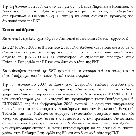
Την 1η Αυγούστου 2007, κατόπιν αιτήματος της Banca Naţională a României, το
Διοικητικό Συμβούλιο εξέδωσε γνώμη σχετικά με το καθεστώς των ελάχιστων
αποθεματικών (CON/2007/22). Η γνώμη θα είναι διαθέσιμη προσεχώς στο
δικτυακό τόπο της ΕΚΤ.
Στατιστικά θέματα
Κανονισμός της ΕΚΤ σχετικά με τα στατιστικά στοιχεία επενδυτικών οργανισμών
Στις 27 Ιουλίου 2007 το Διοικητικό Συμβούλιο εξέδωσε κανονισμό σχετικά με τα
στατιστικά στοιχεία του ενεργητικού και του παθητικού των επενδυτικών
οργανισμών (ΕΚΤ/2007/8). Ο κανονισμός θα δημοσιευθεί προσεχώς στην
Επίσημη Εφημερίδα της ΕΕ και στο δικτυακό τόπο της ΕΚΤ.
Κατευθυντήρια γραμμή της ΕΚΤ σχετικά με τη νομισματική στατιστική και τη
στατιστική χρηματοπιστωτικών ιδρυμάτων και αγορών
Την 1η Αυγούστου 2007 το Διοικητικό Συμβούλιο εξέδωσε κατευθυντήρια
γραμμή σχετικά με τη νομισματική στατιστική και τη στατιστική
χρηματοπιστωτικών ιδρυμάτων και αγορών (αναδιατύπωση) (ΕΚΤ/2007/9). Η
νέα κατευθυντήρια γραμμή καταργεί την προηγούμενη (κατευθυντήρια γραμμή
ΕΚΤ/2003/2 της 6ης Φεβρουαρίου 2003 σχετικά με ορισμένες υποχρεώσεις
παροχής στατιστικών στοιχείων θεσπιζόμενες από την Ευρωπαϊκή Κεντρική
Τράπεζα και τις διαδικασίες παροχής στατιστικών στοιχείων από εθνικές
κεντρικές τράπεζες στον τομέα της νομισματικής και τραπεζικής στατιστικής,
όπως τροποποιήθηκε), η οποία κατά τη διαδικασία αναδιατύπωσης άλλαξε δομή
και ενημερώθηκε εκτενώς. Η κατευθυντήρια γραμμή θα δημοσιευθεί εν ευθέτω
χρόνω στην Επίσημη Εφημερίδα της ΕΕ και στο δικτυακό τόπο της ΕΚΤ.