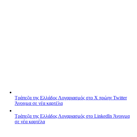
Τράπεζα της Ελλάδος
Λογαριασμός στο X πρώην Twitter
Άνοιγμα σε νέα καρτέλα
Τράπεζα της Ελλάδος
Λογαριασμός στο LinkedIn
Άνοιγμα
σε νέα καρτέλα