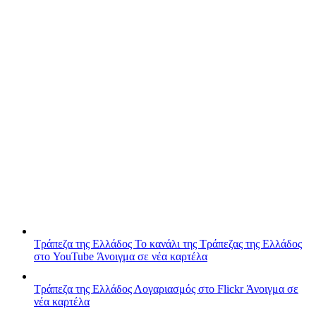
Τράπεζα της Ελλάδος
Το κανάλι της Τράπεζας της Ελλάδος
στο YouTube
Άνοιγμα σε νέα καρτέλα
Τράπεζα της Ελλάδος
Λογαριασμός στο Flickr
Άνοιγμα σε
νέα καρτέλα