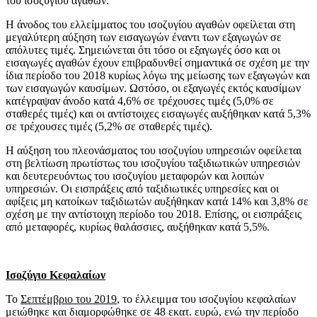
του ισοζυγίου αγαθών.
Η άνοδος του ελλείμματος του ισοζυγίου αγαθών οφείλεται στη
μεγαλύτερη αύξηση των εισαγωγών έναντι των εξαγωγών σε
απόλυτες τιμές. Σημειώνεται ότι τόσο οι εξαγωγές όσο και οι
εισαγωγές αγαθών έχουν επιβραδυνθεί σημαντικά σε σχέση με την
ίδια περίοδο του 2018 κυρίως λόγω της μείωσης των εξαγωγών και
των εισαγωγών καυσίμων. Ωστόσο, οι εξαγωγές εκτός καυσίμων
κατέγραψαν άνοδο κατά 4,6% σε τρέχουσες τιμές (5,0% σε
σταθερές τιμές) και οι αντίστοιχες εισαγωγές αυξήθηκαν κατά 5,3%
σε τρέχουσες τιμές (5,2% σε σταθερές τιμές).
Η αύξηση του πλεονάσματος του ισοζυγίου υπηρεσιών οφείλεται
στη βελτίωση πρωτίστως του ισοζυγίου ταξιδιωτικών υπηρεσιών
και δευτερευόντως του ισοζυγίου μεταφορών και λοιπών
υπηρεσιών. Οι εισπράξεις από ταξιδιωτικές υπηρεσίες και οι
αφίξεις μη κατοίκων ταξιδιωτών αυξήθηκαν κατά 14% και 3,8% σε
σχέση με την αντίστοιχη περίοδο του 2018. Επίσης, οι εισπράξεις
από μεταφορές, κυρίως θαλάσσιες, αυξήθηκαν κατά 5,5%.
Ισοζύγιο Κεφαλαίων
Το
Σεπτέμβριο του 2019
, το έλλειμμα του ισοζυγίου κεφαλαίων
μειώθηκε και διαμορφώθηκε σε 48 εκατ. ευρώ, ενώ την περίοδο