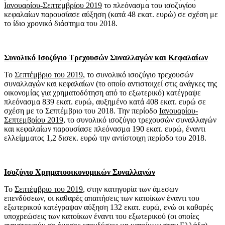
Ιανουαρίου-Σεπτεμβρίου 2019
το πλεόνασμα του ισοζυγίου
κεφαλαίων παρουσίασε αύξηση (κατά 48 εκατ. ευρώ) σε σχέση με
το ίδιο χρονικό διάστημα του 2018.
Συνολικό Ισοζύγιο Τρεχουσών Συναλλαγών και Κεφαλαίων
Το
Σεπτέμβριο του 2019
, το συνολικό ισοζύγιο τρεχουσών
συναλλαγών και κεφαλαίων (το οποίο αντιστοιχεί στις ανάγκες της
οικονομίας για χρηματοδότηση από το εξωτερικό) κατέγραψε
πλεόνασμα 839 εκατ. ευρώ, αυξημένο κατά 408 εκατ. ευρώ σε
σχέση με το Σεπτέμβριο του 2018. Την περίοδο
Ιανουαρίου-
Σεπτεμβρίου 2019
, το συνολικό ισοζύγιο τρεχουσών συναλλαγών
και κεφαλαίων παρουσίασε πλεόνασμα 190 εκατ. ευρώ, έναντι
ελλείμματος 1,2 δισεκ. ευρώ την αντίστοιχη περίοδο του 2018.
Ισοζύγιο Χρηματοοικονομικών Συναλλαγών
Το
Σεπτέμβριο του 2019
, στην κατηγορία των άμεσων
επενδύσεων, οι καθαρές απαιτήσεις των κατοίκων έναντι του
εξωτερικού κατέγραψαν αύξηση 132 εκατ. ευρώ, ενώ οι καθαρές
υποχρεώσεις των κατοίκων έναντι του εξωτερικού (οι οποίες