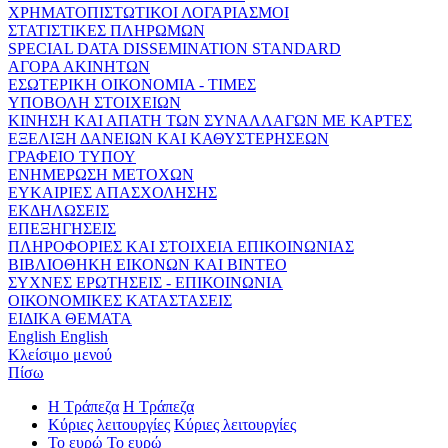
ΧΡΗΜΑΤΟΠΙΣΤΩΤΙΚΟΙ ΛΟΓΑΡΙΑΣΜΟΙ
ΣΤΑΤΙΣΤΙΚΕΣ ΠΛΗΡΩΜΩΝ
SPECIAL DATA DISSEMINATION STANDARD
ΑΓΟΡΑ ΑΚΙΝΗΤΩΝ
ΕΣΩΤΕΡΙΚΗ ΟΙΚΟΝΟΜΙΑ - ΤΙΜΕΣ
ΥΠΟΒΟΛΗ ΣΤΟΙΧΕΙΩΝ
ΚΙΝΗΣΗ ΚΑΙ ΑΠΑΤΗ ΤΩΝ ΣΥΝΑΛΛΑΓΩΝ ΜΕ ΚΑΡΤΕΣ
ΕΞΕΛΙΞΗ ΔΑΝΕΙΩΝ ΚΑΙ ΚΑΘΥΣΤΕΡΗΣΕΩΝ
ΓΡΑΦΕΙΟ ΤΥΠΟΥ
ΕΝΗΜΕΡΩΣΗ ΜΕΤΟΧΩΝ
ΕΥΚΑΙΡΙΕΣ ΑΠΑΣΧΟΛΗΣΗΣ
ΕΚΔΗΛΩΣΕΙΣ
ΕΠΕΞΗΓΗΣΕΙΣ
ΠΛΗΡΟΦΟΡΙΕΣ ΚΑΙ ΣΤΟΙΧΕΙΑ ΕΠΙΚΟΙΝΩΝΙΑΣ
ΒΙΒΛΙΟΘΗΚΗ ΕΙΚΟΝΩΝ ΚΑΙ ΒΙΝΤΕΟ
ΣΥΧΝΕΣ ΕΡΩΤΗΣΕΙΣ - ΕΠΙΚΟΙΝΩΝΙΑ
ΟΙΚΟΝΟΜΙΚΕΣ ΚΑΤΑΣΤΑΣΕΙΣ
ΕΙΔΙΚΑ ΘΕΜΑΤΑ
English
English
Κλείσιμο μενού
Πίσω
Η Τράπεζα
Η Τράπεζα
Κύριες λειτουργίες
Κύριες λειτουργίες
Το ευρώ
Το ευρώ