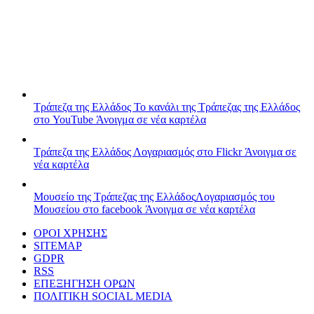
Τράπεζα της Ελλάδος
Το κανάλι της Τράπεζας της Ελλάδος
στο YouTube
Άνοιγμα σε νέα καρτέλα
Τράπεζα της Ελλάδος
Λογαριασμός στο Flickr
Άνοιγμα σε
νέα καρτέλα
Μουσείο της Τράπεζας της Ελλάδος
Λογαριασμός του
Μουσείου στο facebook
Άνοιγμα σε νέα καρτέλα
ΟΡΟΙ ΧΡΗΣΗΣ
SITEMAP
GDPR
RSS
ΕΠΕΞΗΓΗΣΗ ΟΡΩΝ
ΠΟΛΙΤΙΚΗ SOCIAL MEDIA