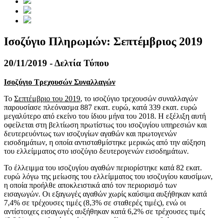
Ισοζύγιο Πληρωμών: Σεπτέμβριος 2019
20/11/2019 - Δελτία Τύπου
Ισοζύγιο Τρεχουσών Συναλλαγών
Το
Σεπτέμβριο του 2019
, το ισοζύγιο τρεχουσών συναλλαγών
παρουσίασε πλεόνασμα 887 εκατ. ευρώ, κατά 339 εκατ. ευρώ
μεγαλύτερο από εκείνο του ίδιου μήνα του 2018. Η εξέλιξη αυτή
οφείλεται στη βελτίωση πρωτίστως του ισοζυγίου υπηρεσιών και
δευτερευόντως των ισοζυγίων αγαθών και πρωτογενών
εισοδημάτων, η οποία αντισταθμίστηκε μερικώς από την αύξηση
του ελλείμματος στο ισοζύγιο δευτερογενών εισοδημάτων.
Το έλλειμμα του ισοζυγίου αγαθών περιορίστηκε κατά 82 εκατ.
ευρώ λόγω της μείωσης του ελλείμματος του ισοζυγίου καυσίμων,
η οποία προήλθε αποκλειστικά από τον περιορισμό των
εισαγωγών. Οι εξαγωγές αγαθών χωρίς καύσιμα αυξήθηκαν κατά
7,4% σε τρέχουσες τιμές (8,3% σε σταθερές τιμές), ενώ οι
αντίστοιχες εισαγωγές αυξήθηκαν κατά 6,2% σε τρέχουσες τιμές