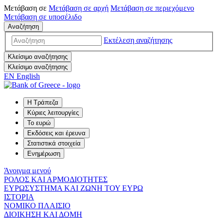
Μετάβαση σε
Μετάβαση σε
αρχή
Μετάβαση σε
περιεχόμενο
Μετάβαση σε
υποσέλιδο
Αναζήτηση
Εκτέλεση αναζήτησης
Κλείσιμο αναζήτησης
Κλείσιμο αναζήτησης
EN
English
Η Τράπεζα
Κύριες λειτουργίες
Το ευρώ
Εκδόσεις και έρευνα
Στατιστικά στοιχεία
Ενημέρωση
Άνοιγμα μενού
ΡΟΛΟΣ ΚΑΙ ΑΡΜΟΔΙΟΤΗΤΕΣ
ΕΥΡΩΣΥΣΤΗΜΑ ΚΑΙ ΖΩΝΗ ΤΟΥ ΕΥΡΩ
ΙΣΤΟΡΙΑ
ΝΟΜΙΚΟ ΠΛΑΙΣΙΟ
ΔΙΟΙΚΗΣΗ ΚΑΙ ΔΟΜΗ