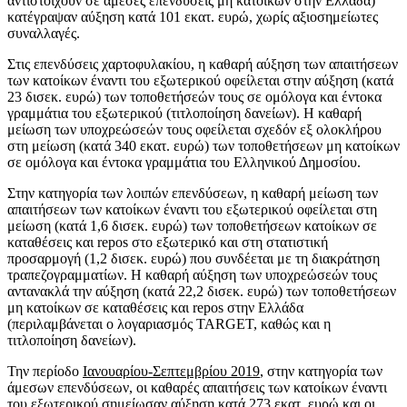
αντιστοιχούν σε άμεσες επενδύσεις μη κατοίκων στην Ελλάδα)
κατέγραψαν αύξηση κατά 101 εκατ. ευρώ, χωρίς αξιοσημείωτες
συναλλαγές.
Στις επενδύσεις χαρτοφυλακίου, η καθαρή αύξηση των απαιτήσεων
των κατοίκων έναντι του εξωτερικού οφείλεται στην αύξηση (κατά
23 δισεκ. ευρώ) των τοποθετήσεών τους σε ομόλογα και έντοκα
γραμμάτια του εξωτερικού (τιτλοποίηση δανείων). Η καθαρή
μείωση των υποχρεώσεών τους οφείλεται σχεδόν εξ ολοκλήρου
στη μείωση (κατά 340 εκατ. ευρώ) των τοποθετήσεων μη κατοίκων
σε ομόλογα και έντοκα γραμμάτια του Ελληνικού Δημοσίου.
Στην κατηγορία των λοιπών επενδύσεων, η καθαρή μείωση των
απαιτήσεων των κατοίκων έναντι του εξωτερικού οφείλεται στη
μείωση (κατά 1,6 δισεκ. ευρώ) των τοποθετήσεων κατοίκων σε
καταθέσεις και repos στο εξωτερικό και στη στατιστική
προσαρμογή (1,2 δισεκ. ευρώ) που συνδέεται με τη διακράτηση
τραπεζογραμματίων. Η καθαρή αύξηση των υποχρεώσεών τους
αντανακλά την αύξηση (κατά 22,2 δισεκ. ευρώ) των τοποθετήσεων
μη κατοίκων σε καταθέσεις και repos στην Ελλάδα
(περιλαμβάνεται ο λογαριασμός TARGET, καθώς και η
τιτλοποίηση δανείων).
Την περίοδο
Ιανουαρίου-Σεπτεμβρίου 2019
, στην κατηγορία των
άμεσων επενδύσεων, οι καθαρές απαιτήσεις των κατοίκων έναντι
του εξωτερικού σημείωσαν αύξηση κατά 273 εκατ. ευρώ και οι