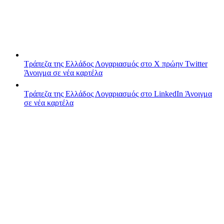
Τράπεζα της Ελλάδος
Λογαριασμός στο X πρώην Twitter
Άνοιγμα σε νέα καρτέλα
Τράπεζα της Ελλάδος
Λογαριασμός στο LinkedIn
Άνοιγμα
σε νέα καρτέλα