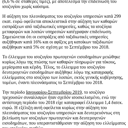
(6,6 % σε σταθερές τιμές), με αποτέλεσμα την επιδείνωση του
ισοζυγίου χωρίς καύσιμα.
Η αύξηση του πλεονάσματος του ισοζυγίου υπηρεσιών κατά 299
εκατ. ευρώ οφείλεται αποκλειστικά στην αύξηση των καθαρών
εισπράξεων από ταξιδιωτικές υπηρεσίες, καθώς τα ισοζύγια
μεταφορών και λοιπών υπηρεσιών κατέγραψαν επιδείνωση.
Σημειώνεται ότι οι εισπράξεις από ταξιδιωτικές υπηρεσίες
αυξήθηκαν κατά 16% και οι αφίξεις μη κατοίκων ταξιδιωτών
αυξήθηκαν κατά 5% σε σχέση με το Σεπτέμβριο του 2018.
Το έλλειμμα του ισοζυγίου πρωτογενών εισοδημάτων μειώθηκε
κυρίως λόγω της πτώσης των καθαρών πληρωμών για τόκους,
μερίσματα και κέρδη. Τέλος, το έλλειμμα του ισοζυγίου
δευτερογενών εισοδημάτων αυξήθηκε λόγω της καταγραφής
ελλείμματος στο ισοζύγιο των λοιπών, εκτός γενικής κυβέρνησης,
τομέων, έναντι πλεονάσματος το Σεπτέμβριο του 2018.
Την περίοδο
Ιανουαρίου-Σεπτεμβρίου 2019
, το ισοζύγιο
τρεχουσών συναλλαγών ήταν σχεδόν ισοσκελισμένο, ενώ την
αντίστοιχη περίοδο του 2018 είχε καταγραφεί έλλειμμα 1,4 δισεκ.
ευρώ. Η εξέλιξη αυτή οφείλεται κυρίως στην αύξηση του
πλεονάσματος του ισοζυγίου υπηρεσιών και δευτερευόντως στη
βελτίωση των ισοζυγίων πρωτογενών και δευτερογενών
εισοδημάτων, που υπεραντιστάθμισαν την αύξηση του ελλείμματος