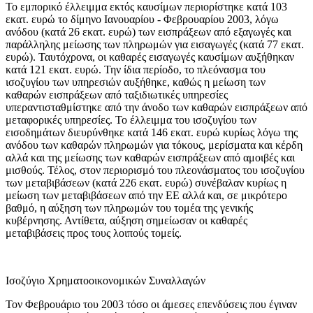
Το εμπορικό έλλειμμα εκτός καυσίμων περιορίστηκε κατά 103
εκατ. ευρώ το δίμηνο Ιανουαρίου - Φεβρουαρίου 2003, λόγω
ανόδου (κατά 26 εκατ. ευρώ) των εισπράξεων από εξαγωγές και
παράλληλης μείωσης των πληρωμών για εισαγωγές (κατά 77 εκατ.
ευρώ). Ταυτόχρονα, οι καθαρές εισαγωγές καυσίμων αυξήθηκαν
κατά 121 εκατ. ευρώ. Την ίδια περίοδο, το πλεόνασμα του
ισοζυγίου των υπηρεσιών αυξήθηκε, καθώς η μείωση των
καθαρών εισπράξεων από ταξιδιωτικές υπηρεσίες
υπεραντισταθμίστηκε από την άνοδο των καθαρών εισπράξεων από
μεταφορικές υπηρεσίες. Το έλλειμμα του ισοζυγίου των
εισοδημάτων διευρύνθηκε κατά 146 εκατ. ευρώ κυρίως λόγω της
ανόδου των καθαρών πληρωμών για τόκους, μερίσματα και κέρδη
αλλά και της μείωσης των καθαρών εισπράξεων από αμοιβές και
μισθούς. Τέλος, στον περιορισμό του πλεονάσματος του ισοζυγίου
των μεταβιβάσεων (κατά 226 εκατ. ευρώ) συνέβαλαν κυρίως η
μείωση των μεταβιβάσεων από την ΕΕ αλλά και, σε μικρότερο
βαθμό, η αύξηση των πληρωμών του τομέα της γενικής
κυβέρνησης. Αντίθετα, αύξηση σημείωσαν οι καθαρές
μεταβιβάσεις προς τους λοιπούς τομείς.
Ισοζύγιο Χρηματοοικονομικών Συναλλαγών
Τον
Φεβρουάριο του 2003
τόσο οι άμεσες επενδύσεις που έγιναν