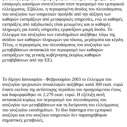
εισαγωγές καυσίμων συνετέλεσαν στον περιορισμό του εμπορικού
ελλείμματος. Εξάλλου, η περιορισμένη άνοδος του πλεονάσματος
του ισοζυγίου των υπηρεσιών προήλθε από την αύξηση των
καθαρών εισπράξεων από μεταφορικές υπηρεσίες, ενώ οι καθαρές
εισπράξεις από ταξιδιωτικές είναι μειωμένες και οι καθαρές
πληρωμές για λοιπές υπηρεσίες εμφανίζουν μικρή άνοδο. Το
έλλειμμα του ισοζυγίου των εισοδημάτων αυξήθηκε λόγω της
ανόδου των καθαρών πληρωμών για τόκους, μερίσματα και κέρδη.
Τέλος, ο περιορισμός του πλεονάσματος του ισοζυγίου των
μεταβιβάσεων αντανακλά τον περιορισμό των καθαρών
εισπράξεων της γενικής κυβέρνησης (κυρίως καθαρών
μεταβιβάσεων από την ΕΕ).
Το
δίμηνο Ιανουαρίου - Φεβρουαρίου 2003
το έλλειμμα του
ισοζυγίου τρεχουσών συναλλαγών αυξήθηκε κατά 369 εκατ. ευρώ
έναντι εκείνου της αντίστοιχης περιόδου του προηγούμενου έτους
και διαμορφώθηκε σε 2.279 εκατ. ευρώ. Η εξέλιξη αυτή
αντανακλά κυρίως τον περιορισμό του πλεονάσματος του
ισοζυγίου των μεταβιβάσεων και τη διεύρυνση του ελλείμματος
του ισοζυγίου εισοδημάτων. Το ίδιο διάστημα στο εμπορικό
ισοζύγιο και στο ισοζύγιο υπηρεσιών δεν παρατηρήθηκαν
σημαντικές μεταβολές.