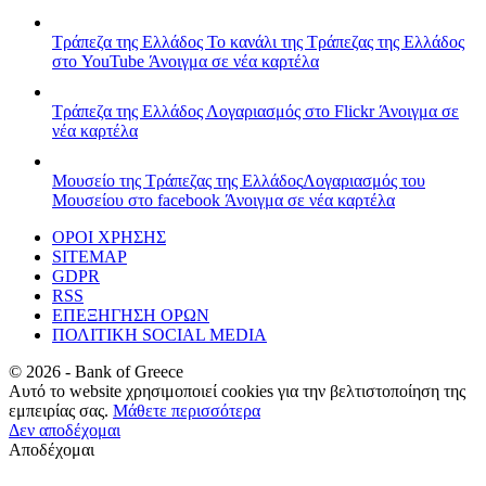
Τράπεζα της Ελλάδος
Το κανάλι της Τράπεζας της Ελλάδος
στο YouTube
Άνοιγμα σε νέα καρτέλα
Τράπεζα της Ελλάδος
Λογαριασμός στο Flickr
Άνοιγμα σε
νέα καρτέλα
Μουσείο της Τράπεζας της Ελλάδος
Λογαριασμός του
Μουσείου στο facebook
Άνοιγμα σε νέα καρτέλα
ΟΡΟΙ ΧΡΗΣΗΣ
SITEMAP
GDPR
RSS
ΕΠΕΞΗΓΗΣΗ ΟΡΩΝ
ΠΟΛΙΤΙΚΗ SOCIAL MEDIA
©
2026
- Bank of Greece
Αυτό το website χρησιμοποιεί cookies για την βελτιστοποίηση της
εμπειρίας σας.
Μάθετε περισσότερα
Δεν αποδέχομαι
Αποδέχομαι