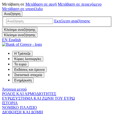
Μετάβαση σε
Μετάβαση σε
αρχή
Μετάβαση σε
περιεχόμενο
Μετάβαση σε
υποσέλιδο
Αναζήτηση
Εκτέλεση αναζήτησης
Κλείσιμο αναζήτησης
Κλείσιμο αναζήτησης
EN
English
Η Τράπεζα
Κύριες λειτουργίες
Το ευρώ
Εκδόσεις και έρευνα
Στατιστικά στοιχεία
Ενημέρωση
Άνοιγμα μενού
ΡΟΛΟΣ ΚΑΙ ΑΡΜΟΔΙΟΤΗΤΕΣ
ΕΥΡΩΣΥΣΤΗΜΑ ΚΑΙ ΖΩΝΗ ΤΟΥ ΕΥΡΩ
ΙΣΤΟΡΙΑ
ΝΟΜΙΚΟ ΠΛΑΙΣΙΟ
ΔΙΟΙΚΗΣΗ ΚΑΙ ΔΟΜΗ