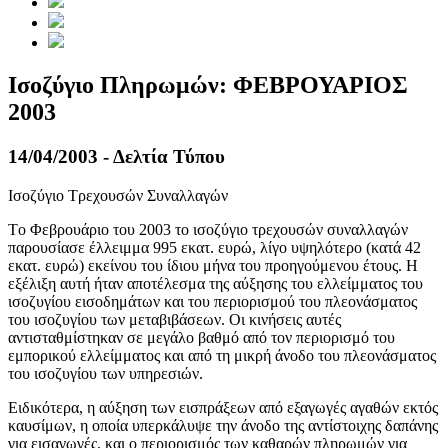
Ισοζύγιο Πληρωμών: ΦΕΒΡΟΥΑΡΙΟΣ
2003
14/04/2003 - Δελτία Τύπου
Ισοζύγιο Τρεχουσών Συναλλαγών
Tο
Φεβρουάριο του 2003
το ισοζύγιο τρεχουσών συναλλαγών
παρουσίασε έλλειμμα 995 εκατ. ευρώ, λίγο υψηλότερο (κατά 42
εκατ. ευρώ) εκείνου του ίδιου μήνα του προηγούμενου έτους. Η
εξέλιξη αυτή ήταν αποτέλεσμα της αύξησης του ελλείμματος του
ισοζυγίου εισοδημάτων και του περιορισμού του πλεονάσματος
του ισοζυγίου των μεταβιβάσεων. Οι κινήσεις αυτές
αντισταθμίστηκαν σε μεγάλο βαθμό από τον περιορισμό του
εμπορικού ελλείμματος και από τη μικρή άνοδο του πλεονάσματος
του ισοζυγίου των υπηρεσιών.
Ειδικότερα, η αύξηση των εισπράξεων από εξαγωγές αγαθών εκτός
καυσίμων, η οποία υπερκάλυψε την άνοδο της αντίστοιχης δαπάνης
για εισαγωγές, και ο περιορισμός των καθαρών πληρωμών για