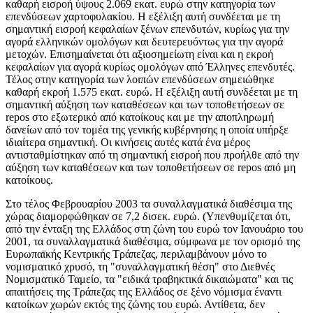
καθαρή εισροή ύψους 2.069 εκατ. ευρώ στην κατηγορία των
επενδύσεων χαρτοφυλακίου. Η εξέλιξη αυτή συνδέεται με τη
σημαντική εισροή κεφαλαίων ξένων επενδυτών, κυρίως για την
αγορά ελληνικών ομολόγων και δευτερευόντως για την αγορά
μετοχών. Επισημαίνεται ότι αξιοσημείωτη είναι και η εκροή
κεφαλαίων για αγορά κυρίως ομολόγων από Έλληνες επενδυτές.
Τέλος στην κατηγορία των λοιπών επενδύσεων σημειώθηκε
καθαρή εκροή 1.575 εκατ. ευρώ. Η εξέλιξη αυτή συνδέεται με τη
σημαντική αύξηση των καταθέσεων και των τοποθετήσεων σε
repos στο εξωτερικό από κατοίκους και με την αποπληρωμή
δανείων από τον τομέα της γενικής κυβέρνησης η οποία υπήρξε
ιδιαίτερα σημαντική. Οι κινήσεις αυτές κατά ένα μέρος
αντισταθμίστηκαν από τη σημαντική εισροή που προήλθε από την
αύξηση των καταθέσεων και των τοποθετήσεων σε repos από μη
κατοίκους.
Στο τέλος Φεβρουαρίου 2003 τα συναλλαγματικά διαθέσιμα της
χώρας διαμορφώθηκαν σε 7,2 δισεκ. ευρώ. (Υπενθυμίζεται ότι,
από την ένταξη της Ελλάδος στη ζώνη του ευρώ τον Ιανουάριο του
2001, τα συναλλαγματικά διαθέσιμα, σύμφωνα με τον ορισμό της
Ευρωπαϊκής Κεντρικής Τράπεζας, περιλαμβάνουν μόνο το
νομισματικό χρυσό, τη "συναλλαγματική θέση" στο Διεθνές
Νομισματικό Ταμείο, τα "ειδικά τραβηκτικά δικαιώματα" και τις
απαιτήσεις της Τράπεζας της Ελλάδος σε ξένο νόμισμα έναντι
κατοίκων χωρών εκτός της ζώνης του ευρώ. Αντίθετα, δεν