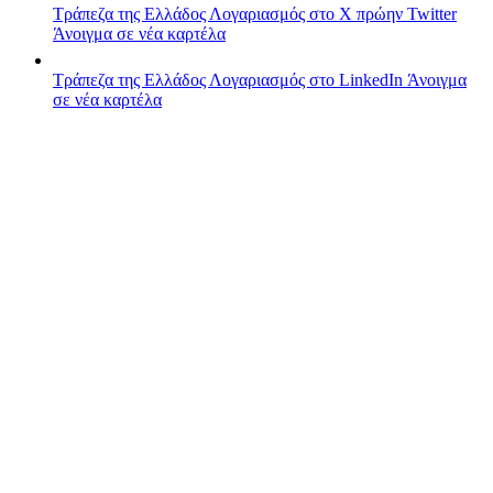
Τράπεζα της Ελλάδος
Λογαριασμός στο X πρώην Twitter
Άνοιγμα σε νέα καρτέλα
Τράπεζα της Ελλάδος
Λογαριασμός στο LinkedIn
Άνοιγμα
σε νέα καρτέλα