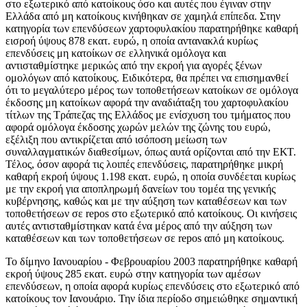
στο εξωτερικό από κατοίκους όσο και αυτές που έγιναν στην
Ελλάδα από μη κατοίκους κινήθηκαν σε χαμηλά επίπεδα. Στην
κατηγορία των επενδύσεων χαρτοφυλακίου παρατηρήθηκε καθαρή
εισροή ύψους 878 εκατ. ευρώ, η οποία αντανακλά κυρίως
επενδύσεις μη κατοίκων σε ελληνικά ομόλογα και
αντισταθμίστηκε μερικώς από την εκροή για αγορές ξένων
ομολόγων από κατοίκους. Ειδικότερα, θα πρέπει να επισημανθεί
ότι το μεγαλύτερο μέρος των τοποθετήσεων κατοίκων σε ομόλογα
έκδοσης μη κατοίκων αφορά την αναδιάταξη του χαρτοφυλακίου
τίτλων της Τράπεζας της Ελλάδος με ενίσχυση του τμήματος που
αφορά ομόλογα έκδοσης χωρών μελών της ζώνης του ευρώ,
εξέλιξη που αντικρίζεται από ισόποση μείωση των
συναλλαγματικών διαθεσίμων, όπως αυτά ορίζονται από την ΕΚΤ.
Τέλος, όσον αφορά τις λοιπές επενδύσεις, παρατηρήθηκε μικρή
καθαρή εκροή ύψους 1.198 εκατ. ευρώ, η οποία συνδέεται κυρίως
με την εκροή για αποπληρωμή δανείων του τομέα της γενικής
κυβέρνησης, καθώς και με την αύξηση των καταθέσεων και των
τοποθετήσεων σε repos στο εξωτερικό από κατοίκους. Οι κινήσεις
αυτές αντισταθμίστηκαν κατά ένα μέρος από την αύξηση των
καταθέσεων και των τοποθετήσεων σε repos από μη κατοίκους.
Το
δίμηνο Ιανουαρίου - Φεβρουαρίου 2003
παρατηρήθηκε καθαρή
εκροή ύψους 285 εκατ. ευρώ στην κατηγορία των αμέσων
επενδύσεων, η οποία αφορά κυρίως επενδύσεις στο εξωτερικό από
κατοίκους τον Ιανουάριο. Την ίδια περίοδο σημειώθηκε σημαντική