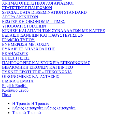
ΧΡΗΜΑΤΟΠΙΣΤΩΤΙΚΟΙ ΛΟΓΑΡΙΑΣΜΟΙ
ΣΤΑΤΙΣΤΙΚΕΣ ΠΛΗΡΩΜΩΝ
SPECIAL DATA DISSEMINATION STANDARD
ΑΓΟΡΑ ΑΚΙΝΗΤΩΝ
ΕΣΩΤΕΡΙΚΗ ΟΙΚΟΝΟΜΙΑ - ΤΙΜΕΣ
ΥΠΟΒΟΛΗ ΣΤΟΙΧΕΙΩΝ
ΚΙΝΗΣΗ ΚΑΙ ΑΠΑΤΗ ΤΩΝ ΣΥΝΑΛΛΑΓΩΝ ΜΕ ΚΑΡΤΕΣ
ΕΞΕΛΙΞΗ ΔΑΝΕΙΩΝ ΚΑΙ ΚΑΘΥΣΤΕΡΗΣΕΩΝ
ΓΡΑΦΕΙΟ ΤΥΠΟΥ
ΕΝΗΜΕΡΩΣΗ ΜΕΤΟΧΩΝ
ΕΥΚΑΙΡΙΕΣ ΑΠΑΣΧΟΛΗΣΗΣ
ΕΚΔΗΛΩΣΕΙΣ
ΕΠΕΞΗΓΗΣΕΙΣ
ΠΛΗΡΟΦΟΡΙΕΣ ΚΑΙ ΣΤΟΙΧΕΙΑ ΕΠΙΚΟΙΝΩΝΙΑΣ
ΒΙΒΛΙΟΘΗΚΗ ΕΙΚΟΝΩΝ ΚΑΙ ΒΙΝΤΕΟ
ΣΥΧΝΕΣ ΕΡΩΤΗΣΕΙΣ - ΕΠΙΚΟΙΝΩΝΙΑ
ΟΙΚΟΝΟΜΙΚΕΣ ΚΑΤΑΣΤΑΣΕΙΣ
ΕΙΔΙΚΑ ΘΕΜΑΤΑ
English
English
Κλείσιμο μενού
Πίσω
Η Τράπεζα
Η Τράπεζα
Κύριες λειτουργίες
Κύριες λειτουργίες
Το ευρώ
Το ευρώ