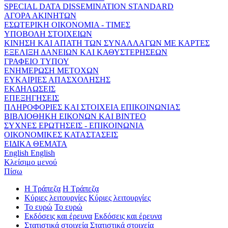
SPECIAL DATA DISSEMINATION STANDARD
ΑΓΟΡΑ ΑΚΙΝΗΤΩΝ
ΕΣΩΤΕΡΙΚΗ ΟΙΚΟΝΟΜΙΑ - ΤΙΜΕΣ
ΥΠΟΒΟΛΗ ΣΤΟΙΧΕΙΩΝ
ΚΙΝΗΣΗ ΚΑΙ ΑΠΑΤΗ ΤΩΝ ΣΥΝΑΛΛΑΓΩΝ ΜΕ ΚΑΡΤΕΣ
ΕΞΕΛΙΞΗ ΔΑΝΕΙΩΝ ΚΑΙ ΚΑΘΥΣΤΕΡΗΣΕΩΝ
ΓΡΑΦΕΙΟ ΤΥΠΟΥ
ΕΝΗΜΕΡΩΣΗ ΜΕΤΟΧΩΝ
ΕΥΚΑΙΡΙΕΣ ΑΠΑΣΧΟΛΗΣΗΣ
ΕΚΔΗΛΩΣΕΙΣ
ΕΠΕΞΗΓΗΣΕΙΣ
ΠΛΗΡΟΦΟΡΙΕΣ ΚΑΙ ΣΤΟΙΧΕΙΑ ΕΠΙΚΟΙΝΩΝΙΑΣ
ΒΙΒΛΙΟΘΗΚΗ ΕΙΚΟΝΩΝ ΚΑΙ ΒΙΝΤΕΟ
ΣΥΧΝΕΣ ΕΡΩΤΗΣΕΙΣ - ΕΠΙΚΟΙΝΩΝΙΑ
ΟΙΚΟΝΟΜΙΚΕΣ ΚΑΤΑΣΤΑΣΕΙΣ
ΕΙΔΙΚΑ ΘΕΜΑΤΑ
English
English
Κλείσιμο μενού
Πίσω
Η Τράπεζα
Η Τράπεζα
Κύριες λειτουργίες
Κύριες λειτουργίες
Το ευρώ
Το ευρώ
Εκδόσεις και έρευνα
Εκδόσεις και έρευνα
Στατιστικά στοιχεία
Στατιστικά στοιχεία