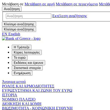
Μετάβαση σε
Μετάβαση σε
αρχή
Μετάβαση σε
περιεχόμενο
Μετάβ
Αναζήτηση
Εκτέλεση αναζήτησης
Κλείσιμο αναζήτησης
Κλείσιμο αναζήτησης
EN
English
Η Τράπεζα
Κύριες λειτουργίες
Το ευρώ
Εκδόσεις και έρευνα
Στατιστικά στοιχεία
Ενημέρωση
Άνοιγμα μενού
ΡΟΛΟΣ ΚΑΙ ΑΡΜΟΔΙΟΤΗΤΕΣ
ΕΥΡΩΣΥΣΤΗΜΑ ΚΑΙ ΖΩΝΗ ΤΟΥ ΕΥΡΩ
ΙΣΤΟΡΙΑ
ΝΟΜΙΚΟ ΠΛΑΙΣΙΟ
ΔΙΟΙΚΗΣΗ ΚΑΙ ΔΟΜΗ
ΒΙΩΣΙΜΟΤΗΤΑ - ΚΟΙΝΩΝΙΚΗ ΕΥΘΥΝΗ