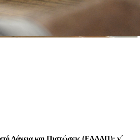
 από Δάνεια και Πιστώσεις (ΕΔΑΔΠ): γ΄