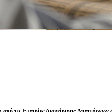
ση από τις Εταιρίες Διαχείρισης Απαιτήσεων