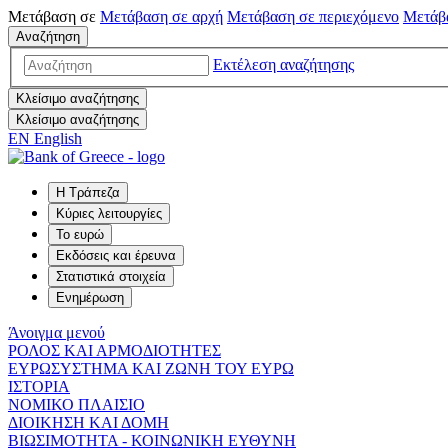
Μετάβαση σε
Μετάβαση σε
αρχή
Μετάβαση σε
περιεχόμενο
Μετάβ
Αναζήτηση
Εκτέλεση αναζήτησης
Κλείσιμο αναζήτησης
Κλείσιμο αναζήτησης
EN
English
Η Τράπεζα
Κύριες λειτουργίες
Το ευρώ
Εκδόσεις και έρευνα
Στατιστικά στοιχεία
Ενημέρωση
Άνοιγμα μενού
ΡΟΛΟΣ ΚΑΙ ΑΡΜΟΔΙΟΤΗΤΕΣ
ΕΥΡΩΣΥΣΤΗΜΑ ΚΑΙ ΖΩΝΗ ΤΟΥ ΕΥΡΩ
ΙΣΤΟΡΙΑ
ΝΟΜΙΚΟ ΠΛΑΙΣΙΟ
ΔΙΟΙΚΗΣΗ ΚΑΙ ΔΟΜΗ
ΒΙΩΣΙΜΟΤΗΤΑ - ΚΟΙΝΩΝΙΚΗ ΕΥΘΥΝΗ