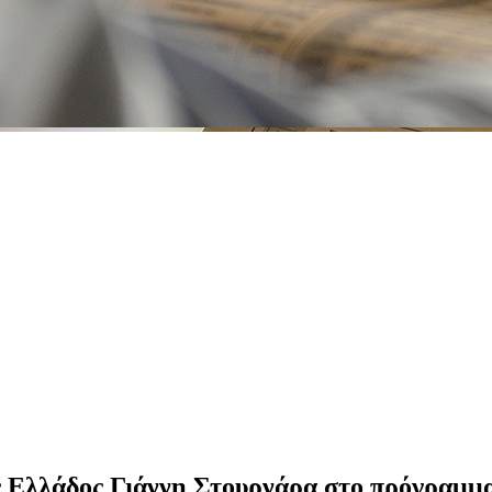
ης Ελλάδος Γιάννη Στουρνάρα στο πρόγραμμ