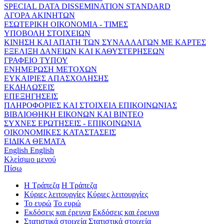
SPECIAL DATA DISSEMINATION STANDARD
ΑΓΟΡΑ ΑΚΙΝΗΤΩΝ
ΕΣΩΤΕΡΙΚΗ ΟΙΚΟΝΟΜΙΑ - ΤΙΜΕΣ
ΥΠΟΒΟΛΗ ΣΤΟΙΧΕΙΩΝ
ΚΙΝΗΣΗ ΚΑΙ ΑΠΑΤΗ ΤΩΝ ΣΥΝΑΛΛΑΓΩΝ ΜΕ ΚΑΡΤΕΣ
ΕΞΕΛΙΞΗ ΔΑΝΕΙΩΝ ΚΑΙ ΚΑΘΥΣΤΕΡΗΣΕΩΝ
ΓΡΑΦΕΙΟ ΤΥΠΟΥ
ΕΝΗΜΕΡΩΣΗ ΜΕΤΟΧΩΝ
ΕΥΚΑΙΡΙΕΣ ΑΠΑΣΧΟΛΗΣΗΣ
ΕΚΔΗΛΩΣΕΙΣ
ΕΠΕΞΗΓΗΣΕΙΣ
ΠΛΗΡΟΦΟΡΙΕΣ ΚΑΙ ΣΤΟΙΧΕΙΑ ΕΠΙΚΟΙΝΩΝΙΑΣ
ΒΙΒΛΙΟΘΗΚΗ ΕΙΚΟΝΩΝ ΚΑΙ ΒΙΝΤΕΟ
ΣΥΧΝΕΣ ΕΡΩΤΗΣΕΙΣ - ΕΠΙΚΟΙΝΩΝΙΑ
ΟΙΚΟΝΟΜΙΚΕΣ ΚΑΤΑΣΤΑΣΕΙΣ
ΕΙΔΙΚΑ ΘΕΜΑΤΑ
English
English
Κλείσιμο μενού
Πίσω
Η Τράπεζα
Η Τράπεζα
Κύριες λειτουργίες
Κύριες λειτουργίες
Το ευρώ
Το ευρώ
Εκδόσεις και έρευνα
Εκδόσεις και έρευνα
Στατιστικά στοιχεία
Στατιστικά στοιχεία