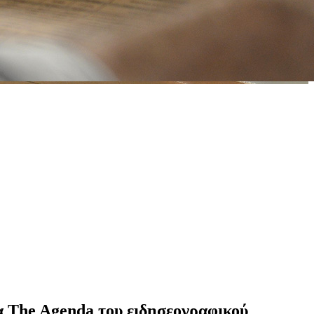
α The Agenda του ειδησεογραφικού