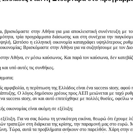
 βρισκόμαστε στην Αθήνα για μια αποκλειστική συνέντευξη με τον 
ιμότητα, τρία προγράμματα διάσωσης και στη συνέχεια την παγκόσμ
υψηλή. Ωστόσο η ελληνική οικονομία καταγράφει υψηλότερους ρυθμο
 οικονομίας; Βρισκόμαστε στην Αθήνα για να συζητήσουμε με τον Διο
την Αθήνα, εν μέσω καύσωνος. Και παρά τον καύσωνα, δεν κατεβάζετ
και υπό αυτές τις συνθήκες.
άγματα;
 αμφιβολία, η περίπτωση της Ελλάδος είναι ένα success story, αφού
νάπτυξης. Ο λόγος δημόσιου χρέους προς ΑΕΠ μειώνεται με ταχύ ρυθ
να success story, αν και αυτό επιτεύχθηκε με πολλές θυσίες, οφείλω
ής οικονομίας είναι ακόμη σε εξέλιξη;
εξέλιξη. Για να σας δώσω τη γενικότερη εικόνα, θεωρώ ότι έχουμε λ
 τραπεζών στη διάρκεια της κρίσης, την παραμονή μας στο ευρώ. Μην 
ωζώνη. Τώρα, αυτά τα προβλήματα ανήκουν στο παρελθόν. Χάρη στην