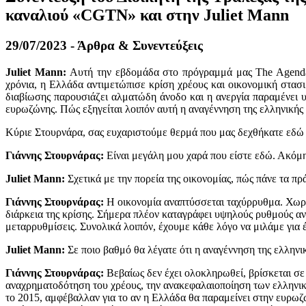
καναλιού «CGTN» και στην Juliet Mann
29/07/2023 - Άρθρα & Συνεντεύξεις
Juliet
Mann
:
Αυτή την εβδομάδα στο πρόγραμμά μας The Agenda,
χρόνια, η Ελλάδα αντιμετώπισε κρίση χρέους και οικονομική στασ
διαβίωσης παρουσιάζει αλματώδη άνοδο και η ανεργία παραμένει 
ευρωζώνης. Πώς εξηγείται λοιπόν αυτή η αναγέννηση της ελληνικής
Κύριε Στουρνάρα, σας ευχαριστούμε θερμά που μας δεχθήκατε εδώ σ
Γιάννης Στουρνάρας:
Είναι μεγάλη μου χαρά που είστε εδώ. Ακόμη 
Juliet
Mann
:
Σχετικά με την πορεία της οικονομίας, πώς πάνε τα πρ
Γιάννης Στουρνάρας:
Η οικονομία αναπτύσσεται ταχύρρυθμα. Χωρίς
διάρκεια της κρίσης. Σήμερα πλέον καταγράφει υψηλούς ρυθμούς α
μεταρρυθμίσεις. Συνολικά λοιπόν, έχουμε κάθε λόγο να μιλάμε για έ
Juliet
Mann
:
Σε ποιο βαθμό θα λέγατε ότι η αναγέννηση της ελληνικ
Γιάννης Στουρνάρας:
Βεβαίως δεν έχει ολοκληρωθεί, βρίσκεται σε 
αναχρηματοδότηση του χρέους, την ανακεφαλαιοποίηση των ελληνικών
το 2015, αμφέβαλλαν για το αν η Ελλάδα θα παραμείνει στην ευρ