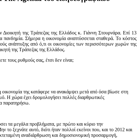
Διοικητή της Τράπεζας της Ελλάδος κ. Γιάννη Στουρνάρα. Επί 13
ια πανδημία. Σήμερα η οικονομία αναπτύσσεται σταθερά. Το κόστος
ύς ανάπτυξης από ό,τι οι οικονομίες των περισσότερων χωρών της
ικητή της Τράπεζας της Ελλάδος.
ε τους ρυθμούς σας, έτσι δεν είναι;
 η οικονομία της κατάφερε να ανακάμψει μετά από όσα βίωσε στη
μό. Η χώρα έχει δρομολογήσει πολλές διαρθρωτικές
 να παρατηρήσω.
ύσει τα μεγάλα προβλήματα, με πρώτο και κύριο την
το ξεχνάτε αυτό, διότι ήταν πολλοί εκείνοι που, και το 2012 και
 εκτεταμένη αναδιάρθρωση και δημοσιονομική προσαρμογή,