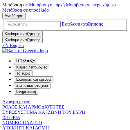
Μετάβαση σε
Μετάβαση σε
αρχή
Μετάβαση σε
περιεχόμενο
Μετάβαση σε
υποσέλιδο
Αναζήτηση
Εκτέλεση αναζήτησης
Κλείσιμο αναζήτησης
Κλείσιμο αναζήτησης
EN
English
Η Τράπεζα
Κύριες λειτουργίες
Το ευρώ
Εκδόσεις και έρευνα
Στατιστικά στοιχεία
Ενημέρωση
Άνοιγμα μενού
ΡΟΛΟΣ ΚΑΙ ΑΡΜΟΔΙΟΤΗΤΕΣ
ΕΥΡΩΣΥΣΤΗΜΑ ΚΑΙ ΖΩΝΗ ΤΟΥ ΕΥΡΩ
ΙΣΤΟΡΙΑ
ΝΟΜΙΚΟ ΠΛΑΙΣΙΟ
ΔΙΟΙΚΗΣΗ ΚΑΙ ΔΟΜΗ