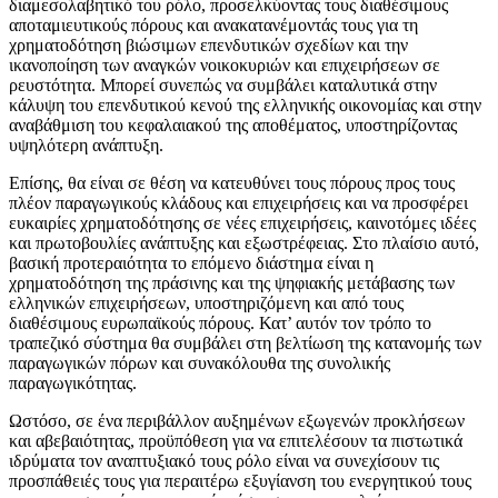
διαμεσολαβητικό του ρόλο, προσελκύοντας τους διαθέσιμους
αποταμιευτικούς πόρους και ανακατανέμοντάς τους για τη
χρηματοδότηση βιώσιμων επενδυτικών σχεδίων και την
ικανοποίηση των αναγκών νοικοκυριών και επιχειρήσεων σε
ρευστότητα. Μπορεί συνεπώς να συμβάλει καταλυτικά στην
κάλυψη του επενδυτικού κενού της ελληνικής οικονομίας και στην
αναβάθμιση του κεφαλαιακού της αποθέματος, υποστηρίζοντας
υψηλότερη ανάπτυξη.
Επίσης, θα είναι σε θέση να κατευθύνει τους πόρους προς τους
πλέον παραγωγικούς κλάδους και επιχειρήσεις και να προσφέρει
ευκαιρίες χρηματοδότησης σε νέες επιχειρήσεις, καινοτόμες ιδέες
και πρωτοβουλίες ανάπτυξης και εξωστρέφειας. Στο πλαίσιο αυτό,
βασική προτεραιότητα το επόμενο διάστημα είναι η
χρηματοδότηση της πράσινης και της ψηφιακής μετάβασης των
ελληνικών επιχειρήσεων, υποστηριζόμενη και από τους
διαθέσιμους ευρωπαϊκούς πόρους. Κατ’ αυτόν τον τρόπο το
τραπεζικό σύστημα θα συμβάλει στη βελτίωση της κατανομής των
παραγωγικών πόρων και συνακόλουθα της συνολικής
παραγωγικότητας.
Ωστόσο, σε ένα περιβάλλον αυξημένων εξωγενών προκλήσεων
και αβεβαιότητας, προϋπόθεση για να επιτελέσουν τα πιστωτικά
ιδρύματα τον αναπτυξιακό τους ρόλο είναι να συνεχίσουν τις
προσπάθειές τους για περαιτέρω εξυγίανση του ενεργητικού τους