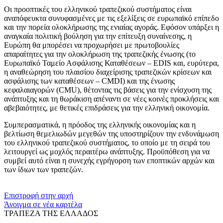
Οι προοπτικές του ελληνικού τραπεζικού συστήματος είναι
αναπόφευκτα συνυφασμένες με τις εξελίξεις σε ευρωπαϊκό επίπεδο
και την πορεία ολοκλήρωσης της ενιαίας αγοράς. Εφόσον υπάρξει η
αναγκαία πολιτική βούληση για την επίτευξη συναίνεσης, η
Ευρώπη θα μπορέσει να προχωρήσει με πρωτοβουλίες
απαραίτητες για την ολοκλήρωση της τραπεζικής ένωσης (το
Ευρωπαϊκό Ταμείο Ασφάλισης Καταθέσεων – EDIS και, ευρύτερα,
η αναθεώρηση του πλαισίου διαχείρισης τραπεζικών κρίσεων και
ασφάλισης των καταθέσεων ‒ CMDI) και της ένωσης
κεφαλαιαγορών (CMU), θέτοντας τις βάσεις για την ενίσχυση της
ανάπτυξης και τη θωράκιση απέναντι σε νέες κοινές προκλήσεις και
αβεβαιότητες, με θετικές επιδράσεις για την ελληνική οικονομία.
Συμπερασματικά, η πρόοδος της ελληνικής οικονομίας και η
βελτίωση θεμελιωδών μεγεθών της υποστηρίζουν την ενδυνάμωση
του ελληνικού τραπεζικού συστήματος, το οποίο με τη σειρά του
λειτουργεί ως μοχλός περαιτέρω ανάπτυξης. Προϋπόθεση για να
συμβεί αυτό είναι η συνεχής εγρήγορση των εποπτικών αρχών και
των ίδιων των τραπεζών.
​​
Επιστροφή στην αρχή
Άνοιγμα σε νέα καρτέλα
ΤΡΑΠΕΖΑ ΤΗΣ ΕΛΛΑΔΟΣ