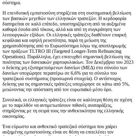
σύστημα.
Η επενδυτική εμπιστοσύνη στηρίζεται στη συστηματική βελτίωση
των βασικών μεγεθών των ελληνικών τραπεζών. Η κερδοφορία
διατηρείται σε καλό επίπεδο, υποστηριζόμενη από τα αυξημένα
καθαρά έσοδα από τόκους, αλλά και από τη συγκράτηση των
λειτουργικών εξόδων. Οι ελληνικές τράπεζες διαθέτουν επαρκή
κεφάλαια και υψηλή ρευστότητα, παρά τη μείωση της
χρηματοδότησης από το Ευρωσύστημα λόγω της αποπληρωμής
των πράξεων TLTRO III (Targeted Longer-Term Refinancing
Operations). Παράλληλα, έχει επιτευχθεί σημαντική βελτίωση της
ποιότητας των δανειακών χαρτοφυλακίων. Τον Δεκέμβριο του 2023
ο δείκτης μη εξυπηρετούμενων δανείων (ΜΕΔ) στο σύνολο των
δανείων υποχώρησε περαιτέρω σε 6,6% για το σύνολο του
τραπεζικού συστήματος (προσωρινά στοιχεία). Ο αντίστοιχος
δείκτης για τις σημαντικές τράπεζες υποχώρησε σε κάτω από 5%,
μειώνοντας την απόσταση από τον ευρωπαϊκό μέσο όρο.
Συνολικά, οι ελληνικές τράπεζες είναι σε καλύτερη θέση σε σχέση
με το παρελθόν να αντιμετωπίσουν πιθανές αναταράξεις,
στηρίζοντας με τη σειρά τους την ανθεκτικότητα της ελληνικής
οικονομίας.
Ένα εύρωστο και ανθεκτικό τραπεζικό σύστημα που χαίρει
αυξημένης εμπιστοσύνης είναι σε θέση να επιτελέσει τον