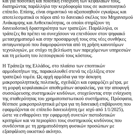
και για ποσοτική και ποιοτική ενίσχυση των κεφαλαίων τους,
διατηρώντας παράλληλα την κερδοφορία τους σε ικανοποιητικό
επίπεδο. Επίσης, είναι σημαντικό να αξιοποιηθούν εγκαίρως και
αποτελεσματικά οι πόροι από το δανειακό σκέλος του Μηχανισμού
Ανάκαμψης και Ανθεκτικότητας, οι οποίοι στηρίζουν τη
δανειοδοτική δραστηριότητα των τραπεζών. Παράλληλα, οι
τράπεζες θα πρέπει να συνεχίσουν να επενδύουν στον ψηφιακό
μετασχηματισμό και στην προσαρμογή τους στις νέες συνθήκες
ανταγωνισμού που διαμορφώνονται από τη χρήση καινοτόμων
τεχνολογιών, με στόχο τη βελτίωση των παρεχόμενων υπηρεσιών
και τη μείωση του λειτουργικού τους κόστους.
Η Τράπεζα της Ελλάδος, στο πλαίσιο των εποπτικών
αρμοδιοτήτων της, παρακολουθεί στενά τις εξελίξεις στον
τραπεζικό τομέα. Ως αρχή αρμόδια για την άσκηση
μακροπροληπτικής πολιτικής, σχεδιάζει και εφαρμόζει μέτρα, με
τη μορφή κεφαλαιακών αποθεμάτων ασφαλείας, για την αποφυγή
συσσώρευσης συστημικών κινδύνων, στοχεύοντας στην ενίσχυση
της σταθερότητας του χρηματοπιστωτικού συστήματος. Πρόσφατα,
θέσπισε μακροπροληπτικά μέτρα για τη δανειακή επιβάρυνση που
εφαρμόζονται σε επίπεδο δανειολήπτη (με ισχύ από 1/1/2025),
ώστε να ενθαρρύνει την εφαρμογή συνετών πιστοδοτικών
κριτηρίων και να περιορίσει τους συστημικούς κινδύνους που
συνδέονται με τη χρηματοδότηση φυσικών προσώπων με
εξασφάλιση οικιστικό ακίνητο.