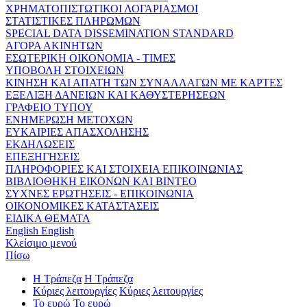
ΧΡΗΜΑΤΟΠΙΣΤΩΤΙΚΟΙ ΛΟΓΑΡΙΑΣΜΟΙ
ΣΤΑΤΙΣΤΙΚΕΣ ΠΛΗΡΩΜΩΝ
SPECIAL DATA DISSEMINATION STANDARD
ΑΓΟΡΑ ΑΚΙΝΗΤΩΝ
ΕΣΩΤΕΡΙΚΗ ΟΙΚΟΝΟΜΙΑ - ΤΙΜΕΣ
ΥΠΟΒΟΛΗ ΣΤΟΙΧΕΙΩΝ
ΚΙΝΗΣΗ ΚΑΙ ΑΠΑΤΗ ΤΩΝ ΣΥΝΑΛΛΑΓΩΝ ΜΕ ΚΑΡΤΕΣ
ΕΞΕΛΙΞΗ ΔΑΝΕΙΩΝ ΚΑΙ ΚΑΘΥΣΤΕΡΗΣΕΩΝ
ΓΡΑΦΕΙΟ ΤΥΠΟΥ
ΕΝΗΜΕΡΩΣΗ ΜΕΤΟΧΩΝ
ΕΥΚΑΙΡΙΕΣ ΑΠΑΣΧΟΛΗΣΗΣ
ΕΚΔΗΛΩΣΕΙΣ
ΕΠΕΞΗΓΗΣΕΙΣ
ΠΛΗΡΟΦΟΡΙΕΣ ΚΑΙ ΣΤΟΙΧΕΙΑ ΕΠΙΚΟΙΝΩΝΙΑΣ
ΒΙΒΛΙΟΘΗΚΗ ΕΙΚΟΝΩΝ ΚΑΙ ΒΙΝΤΕΟ
ΣΥΧΝΕΣ ΕΡΩΤΗΣΕΙΣ - ΕΠΙΚΟΙΝΩΝΙΑ
ΟΙΚΟΝΟΜΙΚΕΣ ΚΑΤΑΣΤΑΣΕΙΣ
ΕΙΔΙΚΑ ΘΕΜΑΤΑ
English
English
Κλείσιμο μενού
Πίσω
Η Τράπεζα
Η Τράπεζα
Κύριες λειτουργίες
Κύριες λειτουργίες
Το ευρώ
Το ευρώ