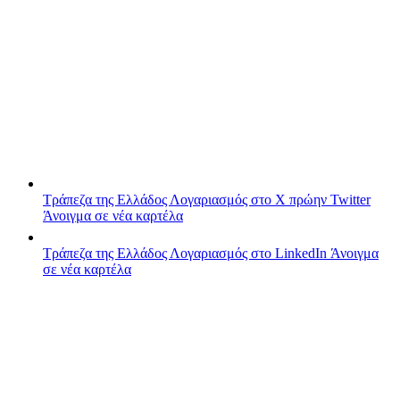
Τράπεζα της Ελλάδος
Λογαριασμός στο X πρώην Twitter
Άνοιγμα σε νέα καρτέλα
Τράπεζα της Ελλάδος
Λογαριασμός στο LinkedIn
Άνοιγμα
σε νέα καρτέλα