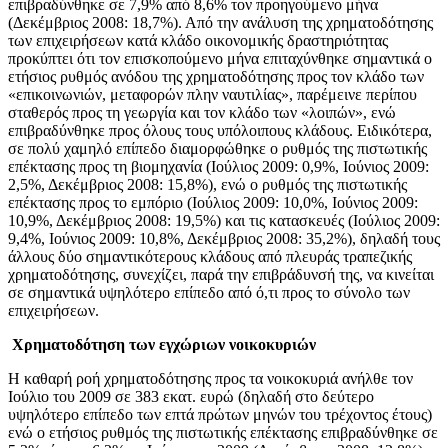
επιβραδύνθηκε σε 7,9% από 8,6% τον προηγούμενο μήνα
(Δεκέμβριος 2008: 18,7%). Από την ανάλυση της χρηματοδότησης
των επιχειρήσεων κατά κλάδο οικονομικής δραστηριότητας
προκύπτει ότι τον επισκοπούμενο μήνα επιταχύνθηκε σημαντικά ο
ετήσιος ρυθμός ανόδου της χρηματοδότησης προς τον κλάδο των
«επικοινωνιών, μεταφορών πλην ναυτιλίας», παρέμεινε περίπου
σταθερός προς τη γεωργία και τον κλάδο των «λοιπών», ενώ
επιβραδύνθηκε προς όλους τους υπόλοιπους κλάδους. Ειδικότερα,
σε πολύ χαμηλό επίπεδο διαμορφώθηκε ο ρυθμός της πιστωτικής
επέκτασης προς τη βιομηχανία (Ιούλιος 2009: 0,9%, Ιούνιος 2009:
2,5%, Δεκέμβριος 2008: 15,8%), ενώ ο ρυθμός της πιστωτικής
επέκτασης προς το εμπόριο (Ιούλιος 2009: 10,0%, Ιούνιος 2009:
10,9%, Δεκέμβριος 2008: 19,5%) και τις κατασκευές (Ιούλιος 2009:
9,4%, Ιούνιος 2009: 10,8%, Δεκέμβριος 2008: 35,2%), δηλαδή τους
άλλους δύο σημαντικότερους κλάδους από πλευράς τραπεζικής
χρηματοδότησης, συνεχίζει, παρά την επιβράδυνσή της, να κινείται
σε σημαντικά υψηλότερο επίπεδο από ό,τι προς το σύνολο των
επιχειρήσεων.
Χρηματοδότηση των εγχώριων νοικοκυριών
Η καθαρή ροή χρηματοδότησης προς τα νοικοκυριά ανήλθε τον
Ιούλιο του 2009 σε 383 εκατ. ευρώ (δηλαδή στο δεύτερο
υψηλότερο επίπεδο των επτά πρώτων μηνών του τρέχοντος έτους)
ενώ ο ετήσιος ρυθμός της πιστωτικής επέκτασης επιβραδύνθηκε σε