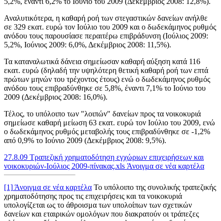
5,2%, έναντι 6,2% το Ιούνιο του 2009 (Δεκέμβριος 2008: 12,8%).
Αναλυτικότερα, η καθαρή ροή των στεγαστικών δανείων ανήλθε
σε 329 εκατ. ευρώ τον Ιούλιο του 2009 και o δωδεκάμηνος ρυθμός
ανόδου τους παρουσίασε περαιτέρω επιβράδυνση (Ιούλιος 2009:
5,2%, Ιούνιος 2009: 6,0%, Δεκέμβριος 2008: 11,5%).
Τα καταναλωτικά δάνεια σημείωσαν καθαρή αύξηση κατά 116
εκατ. ευρώ (δηλαδή την υψηλότερη θετική καθαρή ροή των επτά
πρώτων μηνών του τρέχοντος έτους) ενώ ο δωδεκάμηνος ρυθμός
ανόδου τους επιβραδύνθηκε σε 5,8%, έναντι 7,1% το Ιούνιο του
2009 (Δεκέμβριος 2008: 16,0%).
Τέλος, το υπόλοιπο των "λοιπών" δανείων προς τα νοικοκυριά
σημείωσε καθαρή μείωση 63 εκατ. ευρώ τον Ιούλιο του 2009, ενώ
ο δωδεκάμηνος ρυθμός μεταβολής τους επιβραδύνθηκε σε -1,2%
από 0,9% το Ιούνιο 2009 (Δεκέμβριος 2008: 9,5%).
27.8.09 Τραπεζική χρηματοδότηση εγχώριων επιχειρήσεων και
νοικοκυριών-Ιούλιος 2009-πίνακας.xls
Άνοιγμα σε νέα καρτέλα
[1]
Άνοιγμα σε νέα καρτέλα
Το υπόλοιπο της συνολικής τραπεζικής
χρηματοδότησης προς τις επιχειρήσεις και τα νοικοκυριά
υπολογίζεται ως το άθροισμα των υπολοίπων των σχετικών
δανείων και εταιρικών ομολόγων που διακρατούν οι τράπεζες