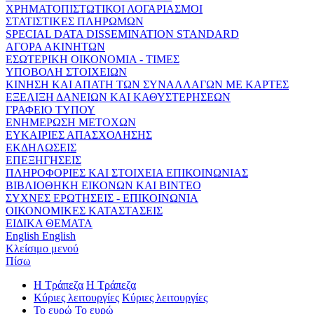
ΧΡΗΜΑΤΟΠΙΣΤΩΤΙΚΟΙ ΛΟΓΑΡΙΑΣΜΟΙ
ΣΤΑΤΙΣΤΙΚΕΣ ΠΛΗΡΩΜΩΝ
SPECIAL DATA DISSEMINATION STANDARD
ΑΓΟΡΑ ΑΚΙΝΗΤΩΝ
ΕΣΩΤΕΡΙΚΗ ΟΙΚΟΝΟΜΙΑ - ΤΙΜΕΣ
ΥΠΟΒΟΛΗ ΣΤΟΙΧΕΙΩΝ
ΚΙΝΗΣΗ ΚΑΙ ΑΠΑΤΗ ΤΩΝ ΣΥΝΑΛΛΑΓΩΝ ΜΕ ΚΑΡΤΕΣ
ΕΞΕΛΙΞΗ ΔΑΝΕΙΩΝ ΚΑΙ ΚΑΘΥΣΤΕΡΗΣΕΩΝ
ΓΡΑΦΕΙΟ ΤΥΠΟΥ
ΕΝΗΜΕΡΩΣΗ ΜΕΤΟΧΩΝ
ΕΥΚΑΙΡΙΕΣ ΑΠΑΣΧΟΛΗΣΗΣ
ΕΚΔΗΛΩΣΕΙΣ
ΕΠΕΞΗΓΗΣΕΙΣ
ΠΛΗΡΟΦΟΡΙΕΣ ΚΑΙ ΣΤΟΙΧΕΙΑ ΕΠΙΚΟΙΝΩΝΙΑΣ
ΒΙΒΛΙΟΘΗΚΗ ΕΙΚΟΝΩΝ ΚΑΙ ΒΙΝΤΕΟ
ΣΥΧΝΕΣ ΕΡΩΤΗΣΕΙΣ - ΕΠΙΚΟΙΝΩΝΙΑ
ΟΙΚΟΝΟΜΙΚΕΣ ΚΑΤΑΣΤΑΣΕΙΣ
ΕΙΔΙΚΑ ΘΕΜΑΤΑ
English
English
Κλείσιμο μενού
Πίσω
Η Τράπεζα
Η Τράπεζα
Κύριες λειτουργίες
Κύριες λειτουργίες
Το ευρώ
Το ευρώ