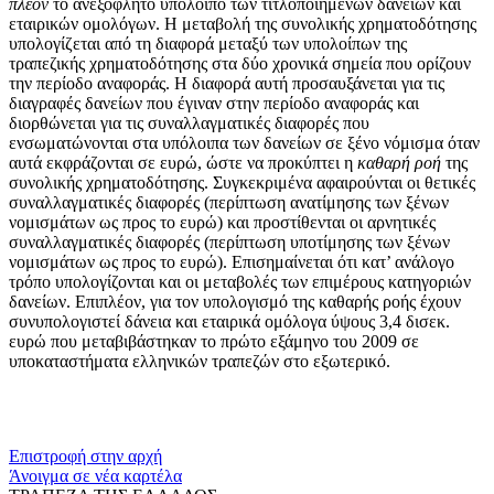
πλέον
το ανεξόφλητο υπόλοιπο των τιτλοποιημένων δανείων και
εταιρικών ομολόγων. Η μεταβολή της συνολικής χρηματοδότησης
υπολογίζεται από τη διαφορά μεταξύ των υπολοίπων της
τραπεζικής χρηματοδότησης στα δύο χρονικά σημεία που ορίζουν
την περίοδο αναφοράς. Η διαφορά αυτή προσαυξάνεται για τις
διαγραφές δανείων που έγιναν στην περίοδο αναφοράς και
διορθώνεται για τις συναλλαγματικές διαφορές που
ενσωματώνονται στα υπόλοιπα των δανείων σε ξένο νόμισμα όταν
αυτά εκφράζονται σε ευρώ, ώστε να προκύπτει η
καθαρή ροή
της
συνολικής χρηματοδότησης. Συγκεκριμένα αφαιρούνται οι θετικές
συναλλαγματικές διαφορές (περίπτωση ανατίμησης των ξένων
νομισμάτων ως προς το ευρώ) και προστίθενται οι αρνητικές
συναλλαγματικές διαφορές (περίπτωση υποτίμησης των ξένων
νομισμάτων ως προς το ευρώ). Επισημαίνεται ότι κατ’ ανάλογο
τρόπο υπολογίζονται και οι μεταβολές των επιμέρους κατηγοριών
δανείων. Επιπλέον, για τον υπολογισμό της καθαρής ροής έχουν
συνυπολογιστεί δάνεια και εταιρικά ομόλογα ύψους 3,4 δισεκ.
ευρώ που μεταβιβάστηκαν το πρώτο εξάμηνο του 2009 σε
υποκαταστήματα ελληνικών τραπεζών στο εξωτερικό.
​​
Επιστροφή στην αρχή
Άνοιγμα σε νέα καρτέλα