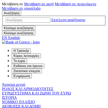
Μετάβαση σε
Μετάβαση σε
αρχή
Μετάβαση σε
περιεχόμενο
Μετάβαση σε
υποσέλιδο
Αναζήτηση
Εκτέλεση αναζήτησης
Κλείσιμο αναζήτησης
Κλείσιμο αναζήτησης
EN
English
Η Τράπεζα
Κύριες λειτουργίες
Το ευρώ
Εκδόσεις και έρευνα
Στατιστικά στοιχεία
Ενημέρωση
Άνοιγμα μενού
ΡΟΛΟΣ ΚΑΙ ΑΡΜΟΔΙΟΤΗΤΕΣ
ΕΥΡΩΣΥΣΤΗΜΑ ΚΑΙ ΖΩΝΗ ΤΟΥ ΕΥΡΩ
ΙΣΤΟΡΙΑ
ΝΟΜΙΚΟ ΠΛΑΙΣΙΟ
ΔΙΟΙΚΗΣΗ ΚΑΙ ΔΟΜΗ