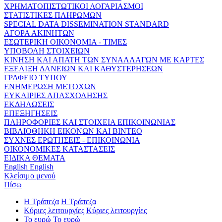
ΧΡΗΜΑΤΟΠΙΣΤΩΤΙΚΟΙ ΛΟΓΑΡΙΑΣΜΟΙ
ΣΤΑΤΙΣΤΙΚΕΣ ΠΛΗΡΩΜΩΝ
SPECIAL DATA DISSEMINATION STANDARD
ΑΓΟΡΑ ΑΚΙΝΗΤΩΝ
ΕΣΩΤΕΡΙΚΗ ΟΙΚΟΝΟΜΙΑ - ΤΙΜΕΣ
ΥΠΟΒΟΛΗ ΣΤΟΙΧΕΙΩΝ
ΚΙΝΗΣΗ ΚΑΙ ΑΠΑΤΗ ΤΩΝ ΣΥΝΑΛΛΑΓΩΝ ΜΕ ΚΑΡΤΕΣ
ΕΞΕΛΙΞΗ ΔΑΝΕΙΩΝ ΚΑΙ ΚΑΘΥΣΤΕΡΗΣΕΩΝ
ΓΡΑΦΕΙΟ ΤΥΠΟΥ
ΕΝΗΜΕΡΩΣΗ ΜΕΤΟΧΩΝ
ΕΥΚΑΙΡΙΕΣ ΑΠΑΣΧΟΛΗΣΗΣ
ΕΚΔΗΛΩΣΕΙΣ
ΕΠΕΞΗΓΗΣΕΙΣ
ΠΛΗΡΟΦΟΡΙΕΣ ΚΑΙ ΣΤΟΙΧΕΙΑ ΕΠΙΚΟΙΝΩΝΙΑΣ
ΒΙΒΛΙΟΘΗΚΗ ΕΙΚΟΝΩΝ ΚΑΙ ΒΙΝΤΕΟ
ΣΥΧΝΕΣ ΕΡΩΤΗΣΕΙΣ - ΕΠΙΚΟΙΝΩΝΙΑ
ΟΙΚΟΝΟΜΙΚΕΣ ΚΑΤΑΣΤΑΣΕΙΣ
ΕΙΔΙΚΑ ΘΕΜΑΤΑ
English
English
Κλείσιμο μενού
Πίσω
Η Τράπεζα
Η Τράπεζα
Κύριες λειτουργίες
Κύριες λειτουργίες
Το ευρώ
Το ευρώ