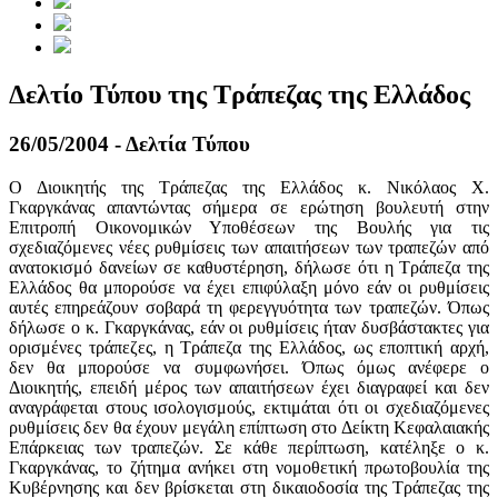
Δελτίο Τύπου της Τράπεζας της Ελλάδος
26/05/2004 - Δελτία Τύπου
Ο Διοικητής της Τράπεζας της Ελλάδος κ. Νικόλαος Χ.
Γκαργκάνας απαντώντας σήμερα σε ερώτηση βουλευτή στην
Επιτροπή Οικονομικών Υποθέσεων της Βουλής για τις
σχεδιαζόμενες νέες ρυθμίσεις των απαιτήσεων των τραπεζών από
ανατοκισμό δανείων σε καθυστέρηση, δήλωσε ότι η Τράπεζα της
Ελλάδος θα μπορούσε να έχει επιφύλαξη μόνο εάν οι ρυθμίσεις
αυτές επηρεάζουν σοβαρά τη φερεγγυότητα των τραπεζών. Όπως
δήλωσε ο κ. Γκαργκάνας, εάν οι ρυθμίσεις ήταν δυσβάστακτες για
ορισμένες τράπεζες, η Τράπεζα της Ελλάδος, ως εποπτική αρχή,
δεν θα μπορούσε να συμφωνήσει. Όπως όμως ανέφερε ο
Διοικητής, επειδή μέρος των απαιτήσεων έχει διαγραφεί και δεν
αναγράφεται στους ισολογισμούς, εκτιμάται ότι οι σχεδιαζόμενες
ρυθμίσεις δεν θα έχουν μεγάλη επίπτωση στο Δείκτη Κεφαλαιακής
Επάρκειας των τραπεζών. Σε κάθε περίπτωση, κατέληξε ο κ.
Γκαργκάνας, το ζήτημα ανήκει στη νομοθετική πρωτοβουλία της
Κυβέρνησης και δεν βρίσκεται στη δικαιοδοσία της Τράπεζας της