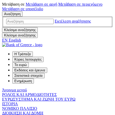
Μετάβαση σε
Μετάβαση σε
αρχή
Μετάβαση σε
περιεχόμενο
Μετάβαση σε
υποσέλιδο
Αναζήτηση
Εκτέλεση αναζήτησης
Κλείσιμο αναζήτησης
Κλείσιμο αναζήτησης
EN
English
Η Τράπεζα
Κύριες λειτουργίες
Το ευρώ
Εκδόσεις και έρευνα
Στατιστικά στοιχεία
Ενημέρωση
Άνοιγμα μενού
ΡΟΛΟΣ ΚΑΙ ΑΡΜΟΔΙΟΤΗΤΕΣ
ΕΥΡΩΣΥΣΤΗΜΑ ΚΑΙ ΖΩΝΗ ΤΟΥ ΕΥΡΩ
ΙΣΤΟΡΙΑ
ΝΟΜΙΚΟ ΠΛΑΙΣΙΟ
ΔΙΟΙΚΗΣΗ ΚΑΙ ΔΟΜΗ