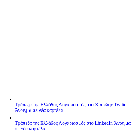
Τράπεζα της Ελλάδος
Λογαριασμός στο X πρώην Twitter
Άνοιγμα σε νέα καρτέλα
Τράπεζα της Ελλάδος
Λογαριασμός στο LinkedIn
Άνοιγμα
σε νέα καρτέλα