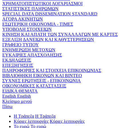
ΧΡΗΜΑΤΟΠΙΣΤΩΤΙΚΟΙ ΛΟΓΑΡΙΑΣΜΟΙ
ΣΤΑΤΙΣΤΙΚΕΣ ΠΛΗΡΩΜΩΝ
SPECIAL DATA DISSEMINATION STANDARD
ΑΓΟΡΑ ΑΚΙΝΗΤΩΝ
ΕΣΩΤΕΡΙΚΗ ΟΙΚΟΝΟΜΙΑ - ΤΙΜΕΣ
ΥΠΟΒΟΛΗ ΣΤΟΙΧΕΙΩΝ
ΚΙΝΗΣΗ ΚΑΙ ΑΠΑΤΗ ΤΩΝ ΣΥΝΑΛΛΑΓΩΝ ΜΕ ΚΑΡΤΕΣ
ΕΞΕΛΙΞΗ ΔΑΝΕΙΩΝ ΚΑΙ ΚΑΘΥΣΤΕΡΗΣΕΩΝ
ΓΡΑΦΕΙΟ ΤΥΠΟΥ
ΕΝΗΜΕΡΩΣΗ ΜΕΤΟΧΩΝ
ΕΥΚΑΙΡΙΕΣ ΑΠΑΣΧΟΛΗΣΗΣ
ΕΚΔΗΛΩΣΕΙΣ
ΕΠΕΞΗΓΗΣΕΙΣ
ΠΛΗΡΟΦΟΡΙΕΣ ΚΑΙ ΣΤΟΙΧΕΙΑ ΕΠΙΚΟΙΝΩΝΙΑΣ
ΒΙΒΛΙΟΘΗΚΗ ΕΙΚΟΝΩΝ ΚΑΙ ΒΙΝΤΕΟ
ΣΥΧΝΕΣ ΕΡΩΤΗΣΕΙΣ - ΕΠΙΚΟΙΝΩΝΙΑ
ΟΙΚΟΝΟΜΙΚΕΣ ΚΑΤΑΣΤΑΣΕΙΣ
ΕΙΔΙΚΑ ΘΕΜΑΤΑ
English
English
Κλείσιμο μενού
Πίσω
Η Τράπεζα
Η Τράπεζα
Κύριες λειτουργίες
Κύριες λειτουργίες
Το ευρώ
Το ευρώ