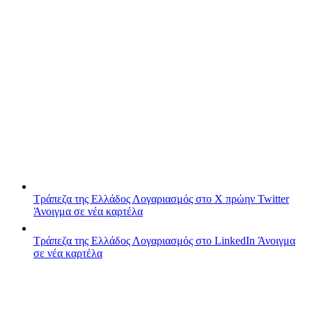
Τράπεζα της Ελλάδος
Λογαριασμός στο X πρώην Twitter
Άνοιγμα σε νέα καρτέλα
Τράπεζα της Ελλάδος
Λογαριασμός στο LinkedIn
Άνοιγμα
σε νέα καρτέλα