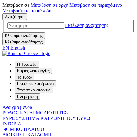
Μετάβαση σε
Μετάβαση σε
αρχή
Μετάβαση σε
περιεχόμενο
Μετάβαση σε
υποσέλιδο
Αναζήτηση
Εκτέλεση αναζήτησης
Κλείσιμο αναζήτησης
Κλείσιμο αναζήτησης
EN
English
Η Τράπεζα
Κύριες λειτουργίες
Το ευρώ
Εκδόσεις και έρευνα
Στατιστικά στοιχεία
Ενημέρωση
Άνοιγμα μενού
ΡΟΛΟΣ ΚΑΙ ΑΡΜΟΔΙΟΤΗΤΕΣ
ΕΥΡΩΣΥΣΤΗΜΑ ΚΑΙ ΖΩΝΗ ΤΟΥ ΕΥΡΩ
ΙΣΤΟΡΙΑ
ΝΟΜΙΚΟ ΠΛΑΙΣΙΟ
ΔΙΟΙΚΗΣΗ ΚΑΙ ΔΟΜΗ