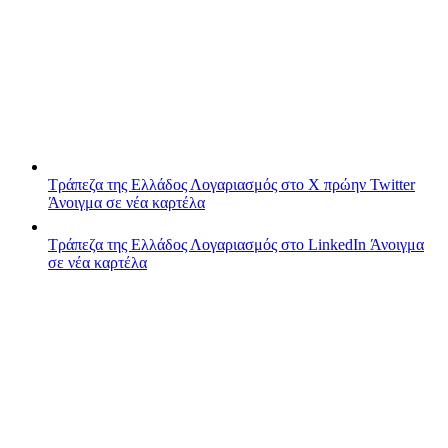
Τράπεζα της Ελλάδος
Λογαριασμός στο X πρώην Twitter
Άνοιγμα σε νέα καρτέλα
Τράπεζα της Ελλάδος
Λογαριασμός στο LinkedIn
Άνοιγμα
σε νέα καρτέλα