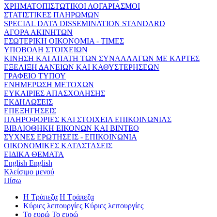
ΧΡΗΜΑΤΟΠΙΣΤΩΤΙΚΟΙ ΛΟΓΑΡΙΑΣΜΟΙ
ΣΤΑΤΙΣΤΙΚΕΣ ΠΛΗΡΩΜΩΝ
SPECIAL DATA DISSEMINATION STANDARD
ΑΓΟΡΑ ΑΚΙΝΗΤΩΝ
ΕΣΩΤΕΡΙΚΗ ΟΙΚΟΝΟΜΙΑ - ΤΙΜΕΣ
ΥΠΟΒΟΛΗ ΣΤΟΙΧΕΙΩΝ
ΚΙΝΗΣΗ ΚΑΙ ΑΠΑΤΗ ΤΩΝ ΣΥΝΑΛΛΑΓΩΝ ΜΕ ΚΑΡΤΕΣ
ΕΞΕΛΙΞΗ ΔΑΝΕΙΩΝ ΚΑΙ ΚΑΘΥΣΤΕΡΗΣΕΩΝ
ΓΡΑΦΕΙΟ ΤΥΠΟΥ
ΕΝΗΜΕΡΩΣΗ ΜΕΤΟΧΩΝ
ΕΥΚΑΙΡΙΕΣ ΑΠΑΣΧΟΛΗΣΗΣ
ΕΚΔΗΛΩΣΕΙΣ
ΕΠΕΞΗΓΗΣΕΙΣ
ΠΛΗΡΟΦΟΡΙΕΣ ΚΑΙ ΣΤΟΙΧΕΙΑ ΕΠΙΚΟΙΝΩΝΙΑΣ
ΒΙΒΛΙΟΘΗΚΗ ΕΙΚΟΝΩΝ ΚΑΙ ΒΙΝΤΕΟ
ΣΥΧΝΕΣ ΕΡΩΤΗΣΕΙΣ - ΕΠΙΚΟΙΝΩΝΙΑ
ΟΙΚΟΝΟΜΙΚΕΣ ΚΑΤΑΣΤΑΣΕΙΣ
ΕΙΔΙΚΑ ΘΕΜΑΤΑ
English
English
Κλείσιμο μενού
Πίσω
Η Τράπεζα
Η Τράπεζα
Κύριες λειτουργίες
Κύριες λειτουργίες
Το ευρώ
Το ευρώ