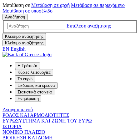
Μετάβαση σε
Μετάβαση σε
αρχή
Μετάβαση σε
περιεχόμενο
Μετάβαση σε
υποσέλιδο
Αναζήτηση
Εκτέλεση αναζήτησης
Κλείσιμο αναζήτησης
Κλείσιμο αναζήτησης
EN
English
Η Τράπεζα
Κύριες λειτουργίες
Το ευρώ
Εκδόσεις και έρευνα
Στατιστικά στοιχεία
Ενημέρωση
Άνοιγμα μενού
ΡΟΛΟΣ ΚΑΙ ΑΡΜΟΔΙΟΤΗΤΕΣ
ΕΥΡΩΣΥΣΤΗΜΑ ΚΑΙ ΖΩΝΗ ΤΟΥ ΕΥΡΩ
ΙΣΤΟΡΙΑ
ΝΟΜΙΚΟ ΠΛΑΙΣΙΟ
ΔΙΟΙΚΗΣΗ ΚΑΙ ΔΟΜΗ