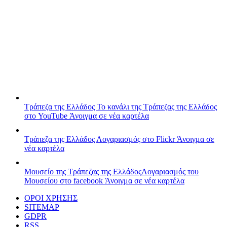
Τράπεζα της Ελλάδος
Το κανάλι της Τράπεζας της Ελλάδος
στο YouTube
Άνοιγμα σε νέα καρτέλα
Τράπεζα της Ελλάδος
Λογαριασμός στο Flickr
Άνοιγμα σε
νέα καρτέλα
Μουσείο της Τράπεζας της Ελλάδος
Λογαριασμός του
Μουσείου στο facebook
Άνοιγμα σε νέα καρτέλα
ΟΡΟΙ ΧΡΗΣΗΣ
SITEMAP
GDPR
RSS