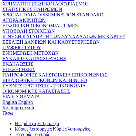
ΧΡΗΜΑΤΟΠΙΣΤΩΤΙΚΟΙ ΛΟΓΑΡΙΑΣΜΟΙ
ΣΤΑΤΙΣΤΙΚΕΣ ΠΛΗΡΩΜΩΝ
SPECIAL DATA DISSEMINATION STANDARD
ΑΓΟΡΑ ΑΚΙΝΗΤΩΝ
ΕΣΩΤΕΡΙΚΗ ΟΙΚΟΝΟΜΙΑ - ΤΙΜΕΣ
ΥΠΟΒΟΛΗ ΣΤΟΙΧΕΙΩΝ
ΚΙΝΗΣΗ ΚΑΙ ΑΠΑΤΗ ΤΩΝ ΣΥΝΑΛΛΑΓΩΝ ΜΕ ΚΑΡΤΕΣ
ΕΞΕΛΙΞΗ ΔΑΝΕΙΩΝ ΚΑΙ ΚΑΘΥΣΤΕΡΗΣΕΩΝ
ΓΡΑΦΕΙΟ ΤΥΠΟΥ
ΕΝΗΜΕΡΩΣΗ ΜΕΤΟΧΩΝ
ΕΥΚΑΙΡΙΕΣ ΑΠΑΣΧΟΛΗΣΗΣ
ΕΚΔΗΛΩΣΕΙΣ
ΕΠΕΞΗΓΗΣΕΙΣ
ΠΛΗΡΟΦΟΡΙΕΣ ΚΑΙ ΣΤΟΙΧΕΙΑ ΕΠΙΚΟΙΝΩΝΙΑΣ
ΒΙΒΛΙΟΘΗΚΗ ΕΙΚΟΝΩΝ ΚΑΙ ΒΙΝΤΕΟ
ΣΥΧΝΕΣ ΕΡΩΤΗΣΕΙΣ - ΕΠΙΚΟΙΝΩΝΙΑ
ΟΙΚΟΝΟΜΙΚΕΣ ΚΑΤΑΣΤΑΣΕΙΣ
ΕΙΔΙΚΑ ΘΕΜΑΤΑ
English
English
Κλείσιμο μενού
Πίσω
Η Τράπεζα
Η Τράπεζα
Κύριες λειτουργίες
Κύριες λειτουργίες
Το ευρώ
Το ευρώ