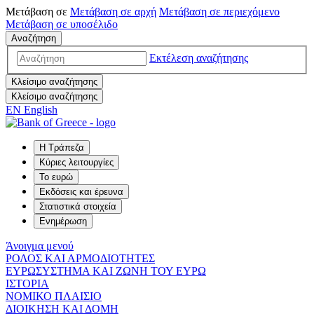
Μετάβαση σε
Μετάβαση σε
αρχή
Μετάβαση σε
περιεχόμενο
Μετάβαση σε
υποσέλιδο
Αναζήτηση
Εκτέλεση αναζήτησης
Κλείσιμο αναζήτησης
Κλείσιμο αναζήτησης
EN
English
Η Τράπεζα
Κύριες λειτουργίες
Το ευρώ
Εκδόσεις και έρευνα
Στατιστικά στοιχεία
Ενημέρωση
Άνοιγμα μενού
ΡΟΛΟΣ ΚΑΙ ΑΡΜΟΔΙΟΤΗΤΕΣ
ΕΥΡΩΣΥΣΤΗΜΑ ΚΑΙ ΖΩΝΗ ΤΟΥ ΕΥΡΩ
ΙΣΤΟΡΙΑ
ΝΟΜΙΚΟ ΠΛΑΙΣΙΟ
ΔΙΟΙΚΗΣΗ ΚΑΙ ΔΟΜΗ