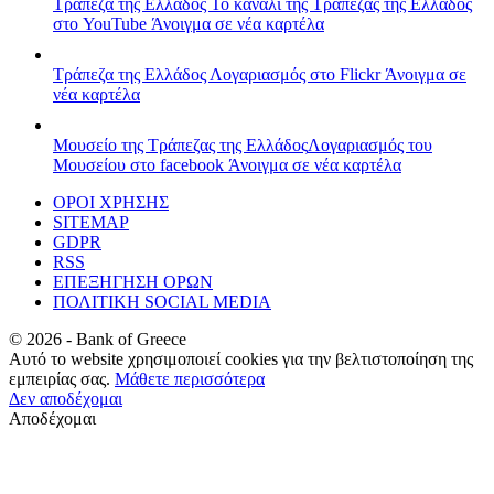
Τράπεζα της Ελλάδος
Το κανάλι της Τράπεζας της Ελλάδος
στο YouTube
Άνοιγμα σε νέα καρτέλα
Τράπεζα της Ελλάδος
Λογαριασμός στο Flickr
Άνοιγμα σε
νέα καρτέλα
Μουσείο της Τράπεζας της Ελλάδος
Λογαριασμός του
Μουσείου στο facebook
Άνοιγμα σε νέα καρτέλα
ΟΡΟΙ ΧΡΗΣΗΣ
SITEMAP
GDPR
RSS
ΕΠΕΞΗΓΗΣΗ ΟΡΩΝ
ΠΟΛΙΤΙΚΗ SOCIAL MEDIA
©
2026
- Bank of Greece
Αυτό το website χρησιμοποιεί cookies για την βελτιστοποίηση της
εμπειρίας σας.
Μάθετε περισσότερα
Δεν αποδέχομαι
Αποδέχομαι