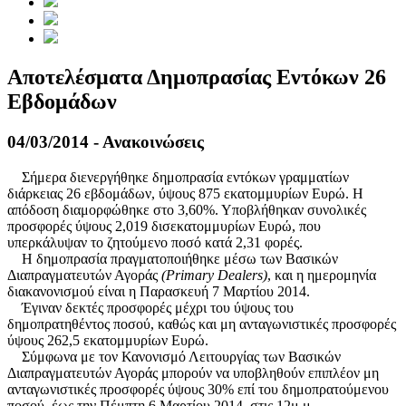
Αποτελέσματα Δημοπρασίας Εντόκων 26
Εβδομάδων
04/03/2014 - Ανακοινώσεις
Σήμερα διενεργήθηκε δημοπρασία εντόκων γραμματίων
διάρκειας 26 εβδομάδων, ύψους 875 εκατομμυρίων Ευρώ. Η
απόδοση διαμορφώθηκε στο 3,60%. Υποβλήθηκαν συνολικές
προσφορές ύψους 2,019 δισεκατομμυρίων Ευρώ, που
υπερκάλυψαν το ζητούμενο ποσό κατά 2,31 φορές.
Η δημοπρασία πραγματοποιήθηκε μέσω των Βασικών
Διαπραγματευτών Αγοράς
(Primary Dealers)
, και η ημερομηνία
διακανονισμού είναι η Παρασκευή 7 Μαρτίου 2014.
Έγιναν δεκτές προσφορές μέχρι του ύψους του
δημοπρατηθέντος ποσού, καθώς και μη ανταγωνιστικές προσφορές
ύψους 262,5 εκατομμυρίων Ευρώ.
Σύμφωνα με τον Κανονισμό Λειτουργίας των Βασικών
Διαπραγματευτών Αγοράς μπορούν να υποβληθούν επιπλέον μη
ανταγωνιστικές προσφορές ύψους 30% επί του δημοπρατούμενου
ποσού, έως την Πέμπτη 6 Μαρτίου 2014, στις 12μ.μ.