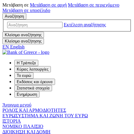
Μετάβαση σε
Μετάβαση σε
αρχή
Μετάβαση σε
περιεχόμενο
Μετάβαση σε
υποσέλιδο
Αναζήτηση
Εκτέλεση αναζήτησης
Κλείσιμο αναζήτησης
Κλείσιμο αναζήτησης
EN
English
Η Τράπεζα
Κύριες λειτουργίες
Το ευρώ
Εκδόσεις και έρευνα
Στατιστικά στοιχεία
Ενημέρωση
Άνοιγμα μενού
ΡΟΛΟΣ ΚΑΙ ΑΡΜΟΔΙΟΤΗΤΕΣ
ΕΥΡΩΣΥΣΤΗΜΑ ΚΑΙ ΖΩΝΗ ΤΟΥ ΕΥΡΩ
ΙΣΤΟΡΙΑ
ΝΟΜΙΚΟ ΠΛΑΙΣΙΟ
ΔΙΟΙΚΗΣΗ ΚΑΙ ΔΟΜΗ