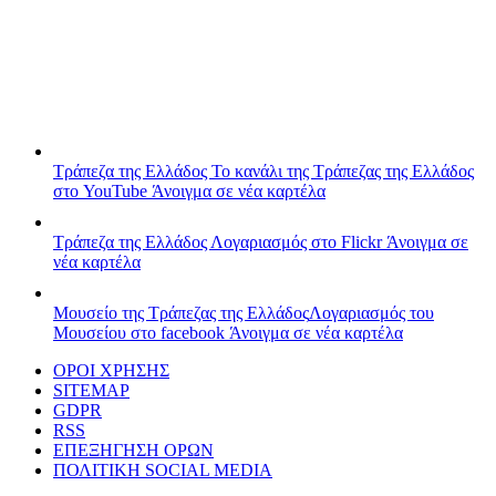
Τράπεζα της Ελλάδος
Το κανάλι της Τράπεζας της Ελλάδος
στο YouTube
Άνοιγμα σε νέα καρτέλα
Τράπεζα της Ελλάδος
Λογαριασμός στο Flickr
Άνοιγμα σε
νέα καρτέλα
Μουσείο της Τράπεζας της Ελλάδος
Λογαριασμός του
Μουσείου στο facebook
Άνοιγμα σε νέα καρτέλα
ΟΡΟΙ ΧΡΗΣΗΣ
SITEMAP
GDPR
RSS
ΕΠΕΞΗΓΗΣΗ ΟΡΩΝ
ΠΟΛΙΤΙΚΗ SOCIAL MEDIA