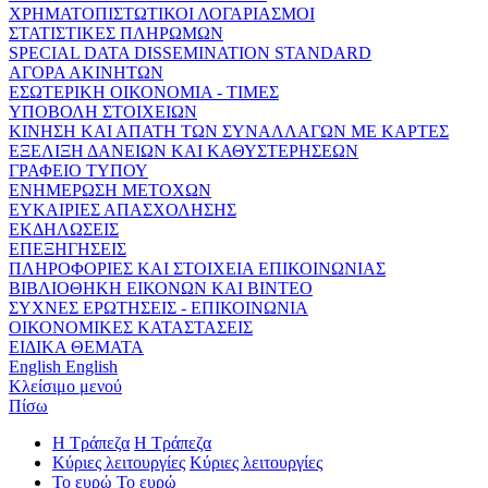
ΧΡΗΜΑΤΟΠΙΣΤΩΤΙΚΟΙ ΛΟΓΑΡΙΑΣΜΟΙ
ΣΤΑΤΙΣΤΙΚΕΣ ΠΛΗΡΩΜΩΝ
SPECIAL DATA DISSEMINATION STANDARD
ΑΓΟΡΑ ΑΚΙΝΗΤΩΝ
ΕΣΩΤΕΡΙΚΗ ΟΙΚΟΝΟΜΙΑ - ΤΙΜΕΣ
ΥΠΟΒΟΛΗ ΣΤΟΙΧΕΙΩΝ
ΚΙΝΗΣΗ ΚΑΙ ΑΠΑΤΗ ΤΩΝ ΣΥΝΑΛΛΑΓΩΝ ΜΕ ΚΑΡΤΕΣ
ΕΞΕΛΙΞΗ ΔΑΝΕΙΩΝ ΚΑΙ ΚΑΘΥΣΤΕΡΗΣΕΩΝ
ΓΡΑΦΕΙΟ ΤΥΠΟΥ
ΕΝΗΜΕΡΩΣΗ ΜΕΤΟΧΩΝ
ΕΥΚΑΙΡΙΕΣ ΑΠΑΣΧΟΛΗΣΗΣ
ΕΚΔΗΛΩΣΕΙΣ
ΕΠΕΞΗΓΗΣΕΙΣ
ΠΛΗΡΟΦΟΡΙΕΣ ΚΑΙ ΣΤΟΙΧΕΙΑ ΕΠΙΚΟΙΝΩΝΙΑΣ
ΒΙΒΛΙΟΘΗΚΗ ΕΙΚΟΝΩΝ ΚΑΙ ΒΙΝΤΕΟ
ΣΥΧΝΕΣ ΕΡΩΤΗΣΕΙΣ - ΕΠΙΚΟΙΝΩΝΙΑ
ΟΙΚΟΝΟΜΙΚΕΣ ΚΑΤΑΣΤΑΣΕΙΣ
ΕΙΔΙΚΑ ΘΕΜΑΤΑ
English
English
Κλείσιμο μενού
Πίσω
Η Τράπεζα
Η Τράπεζα
Κύριες λειτουργίες
Κύριες λειτουργίες
Το ευρώ
Το ευρώ