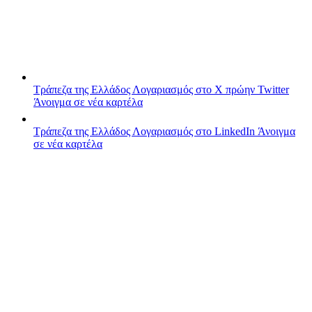
Τράπεζα της Ελλάδος
Λογαριασμός στο X πρώην Twitter
Άνοιγμα σε νέα καρτέλα
Τράπεζα της Ελλάδος
Λογαριασμός στο LinkedIn
Άνοιγμα
σε νέα καρτέλα