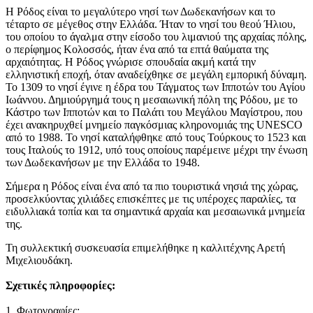
Η Ρόδος είναι το μεγαλύτερο νησί των Δωδεκανήσων και το
τέταρτο σε μέγεθος στην Ελλάδα. Ήταν το νησί του θεού Ήλιου,
του οποίου το άγαλμα στην είσοδο του λιμανιού της αρχαίας πόλης,
ο περίφημος Κολοσσός, ήταν ένα από τα επτά θαύματα της
αρχαιότητας. Η Ρόδος γνώρισε σπουδαία ακμή κατά την
ελληνιστική εποχή, όταν αναδείχθηκε σε μεγάλη εμπορική δύναμη.
Το 1309 το νησί έγινε η έδρα του Τάγματος των Ιπποτών του Αγίου
Ιωάννου. Δημιούργημά τους η μεσαιωνική πόλη της Ρόδου, με το
Κάστρο των Ιπποτών και το Παλάτι του Μεγάλου Μαγίστρου, που
έχει ανακηρυχθεί μνημείο παγκόσμιας κληρονομιάς της UNESCO
από το 1988. Το νησί καταλήφθηκε από τους Τούρκους το 1523 και
τους Ιταλούς το 1912, υπό τους οποίους παρέμεινε μέχρι την ένωση
των Δωδεκανήσων με την Ελλάδα το 1948.
Σήμερα η Ρόδος είναι ένα από τα πιο τουριστικά νησιά της χώρας,
προσελκύοντας χιλιάδες επισκέπτες με τις υπέροχες παραλίες, τα
ειδυλλιακά τοπία και τα σημαντικά αρχαία και μεσαιωνικά μνημεία
της.
Τη συλλεκτική συσκευασία επιμελήθηκε η καλλιτέχνης Αρετή
Μιχελιουδάκη.
Σχετικές πληροφορίες:
1. Φωτογραφίες: