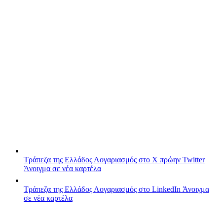
Τράπεζα της Ελλάδος
Λογαριασμός στο X πρώην Twitter
Άνοιγμα σε νέα καρτέλα
Τράπεζα της Ελλάδος
Λογαριασμός στο LinkedIn
Άνοιγμα
σε νέα καρτέλα