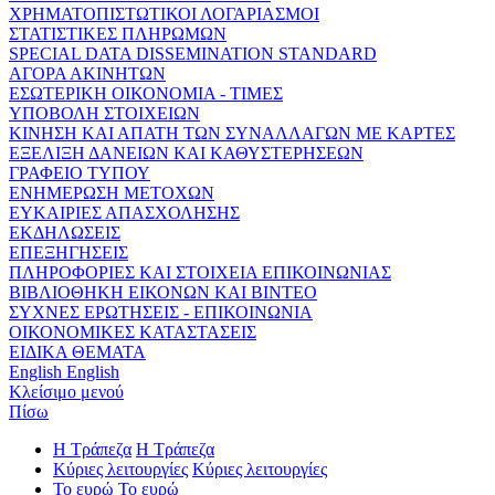
ΧΡΗΜΑΤΟΠΙΣΤΩΤΙΚΟΙ ΛΟΓΑΡΙΑΣΜΟΙ
ΣΤΑΤΙΣΤΙΚΕΣ ΠΛΗΡΩΜΩΝ
SPECIAL DATA DISSEMINATION STANDARD
ΑΓΟΡΑ ΑΚΙΝΗΤΩΝ
ΕΣΩΤΕΡΙΚΗ ΟΙΚΟΝΟΜΙΑ - ΤΙΜΕΣ
ΥΠΟΒΟΛΗ ΣΤΟΙΧΕΙΩΝ
ΚΙΝΗΣΗ ΚΑΙ ΑΠΑΤΗ ΤΩΝ ΣΥΝΑΛΛΑΓΩΝ ΜΕ ΚΑΡΤΕΣ
ΕΞΕΛΙΞΗ ΔΑΝΕΙΩΝ ΚΑΙ ΚΑΘΥΣΤΕΡΗΣΕΩΝ
ΓΡΑΦΕΙΟ ΤΥΠΟΥ
ΕΝΗΜΕΡΩΣΗ ΜΕΤΟΧΩΝ
ΕΥΚΑΙΡΙΕΣ ΑΠΑΣΧΟΛΗΣΗΣ
ΕΚΔΗΛΩΣΕΙΣ
ΕΠΕΞΗΓΗΣΕΙΣ
ΠΛΗΡΟΦΟΡΙΕΣ ΚΑΙ ΣΤΟΙΧΕΙΑ ΕΠΙΚΟΙΝΩΝΙΑΣ
ΒΙΒΛΙΟΘΗΚΗ ΕΙΚΟΝΩΝ ΚΑΙ ΒΙΝΤΕΟ
ΣΥΧΝΕΣ ΕΡΩΤΗΣΕΙΣ - ΕΠΙΚΟΙΝΩΝΙΑ
ΟΙΚΟΝΟΜΙΚΕΣ ΚΑΤΑΣΤΑΣΕΙΣ
ΕΙΔΙΚΑ ΘΕΜΑΤΑ
English
English
Κλείσιμο μενού
Πίσω
Η Τράπεζα
Η Τράπεζα
Κύριες λειτουργίες
Κύριες λειτουργίες
Το ευρώ
Το ευρώ