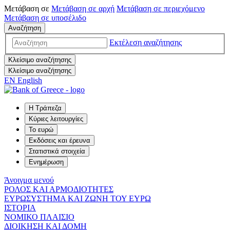
Μετάβαση σε
Μετάβαση σε
αρχή
Μετάβαση σε
περιεχόμενο
Μετάβαση σε
υποσέλιδο
Αναζήτηση
Εκτέλεση αναζήτησης
Κλείσιμο αναζήτησης
Κλείσιμο αναζήτησης
EN
English
Η Τράπεζα
Κύριες λειτουργίες
Το ευρώ
Εκδόσεις και έρευνα
Στατιστικά στοιχεία
Ενημέρωση
Άνοιγμα μενού
ΡΟΛΟΣ ΚΑΙ ΑΡΜΟΔΙΟΤΗΤΕΣ
ΕΥΡΩΣΥΣΤΗΜΑ ΚΑΙ ΖΩΝΗ ΤΟΥ ΕΥΡΩ
ΙΣΤΟΡΙΑ
ΝΟΜΙΚΟ ΠΛΑΙΣΙΟ
ΔΙΟΙΚΗΣΗ ΚΑΙ ΔΟΜΗ