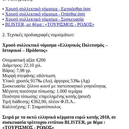
•
Χρυσό συλλεκτικό νόμισμα - Εμπρόσθια όψη
•
Χρυσό συλλεκτικό νόμισμα - Οπίσθια όψη
•
Χρυσό συλλεκτικό νόμισμα - Συσκευασία
•
BLISTER, με θέμα : «ΤΟΥΡΙΣΜΟΣ - ΡΟΔΟΣ»
2. Τεχνικές προδιαγραφές νομισμάτων:
Χρυσό συλλεκτικό νόμισμα «Ελληνικός Πολιτισμός –
Ιστορικοί – Ηρόδοτος»
Ονομαστική αξία: €200
Διάμετρος: 22,10 χιλ.
Βάρος: 7,98 γρ.
Μορφή στεφάνης: οδόντωση
Υλικό: χρυσός 917‰ (Au), άργυρος 53‰ (Ag)
Συσκευασία: ξύλινο κουτί με πιστοποιητικό γνησιότητας
Μέγιστη ποσότητα τύπωσης: 1.000 τεμάχια
Ποιότητα τύπωσης: επιμελημένης κοπής (proof)
Τιμή διάθεσης: €362,90, πλέον Φ.Π.Α..
Καλλιτέχνης: Γ. Σταματόπουλος
Σειρά με τα οκτώ ελληνικά κέρματα ευρώ κοπής 2018, σε
συσκευασία τρίπτυχου εντύπου BLISTER, με θέμα :
«ΤΟΥΡΙΣΜΟΣ - ΡΟΔΟΣ»