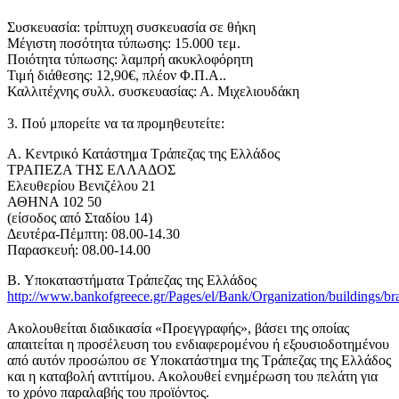
Συσκευασία: τρίπτυχη συσκευασία σε θήκη
Μέγιστη ποσότητα τύπωσης: 15.000 τεμ.
Ποιότητα τύπωσης: λαμπρή ακυκλοφόρητη
Τιμή διάθεσης: 12,90€, πλέον Φ.Π.Α..
Καλλιτέχνης συλλ. συσκευασίας: Α. Μιχελιουδάκη
3. Πού μπορείτε να τα προμηθευτείτε:
A. Κεντρικό Κατάστημα Τράπεζας της Ελλάδος
ΤΡΑΠΕΖΑ ΤΗΣ ΕΛΛΑΔΟΣ
Ελευθερίου Βενιζέλου 21
ΑΘΗΝΑ 102 50
(είσοδος από Σταδίου 14)
Δευτέρα-Πέμπτη: 08.00-14.30
Παρασκευή: 08.00-14.00
B. Υποκαταστήματα Τράπεζας της Ελλάδος
http://www.bankofgreece.gr/Pages/el/Bank/Organization/buildings/br
Ακολουθείται διαδικασία «Προεγγραφής», βάσει της οποίας
απαιτείται η προσέλευση του ενδιαφερομένου ή εξουσιοδοτημένου
από αυτόν προσώπου σε Υποκατάστημα της Τράπεζας της Ελλάδος
και η καταβολή αντιτίμου. Ακολουθεί ενημέρωση του πελάτη για
το χρόνο παραλαβής του προϊόντος.