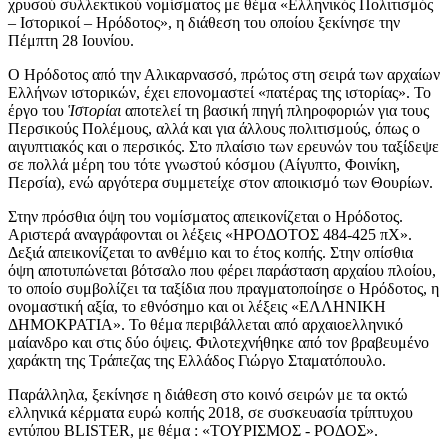
χρυσού συλλεκτικού νομίσματος με θέμα «Ελληνικός Πολιτισμός
– Ιστορικοί – Ηρόδοτος», η διάθεση του οποίου ξεκίνησε την
Πέμπτη 28 Ιουνίου.
Ο Ηρόδοτος από την Αλικαρνασσό, πρώτος στη σειρά των αρχαίων
Ελλήνων ιστορικών, έχει επονομαστεί «πατέρας της ιστορίας». Το
έργο του
Ἱστορίαι
αποτελεί τη βασική πηγή πληροφοριών για τους
Περσικούς Πολέμους, αλλά και για άλλους πολιτισμούς, όπως ο
αιγυπτιακός και ο περσικός. Στο πλαίσιο των ερευνών του ταξίδεψε
σε πολλά μέρη του τότε γνωστού κόσμου (Αίγυπτο, Φοινίκη,
Περσία), ενώ αργότερα συμμετείχε στον αποικισμό των Θουρίων.
Στην πρόσθια όψη του νομίσματος απεικονίζεται ο Ηρόδοτος.
Αριστερά αναγράφονται οι λέξεις «ΗΡΟΔΟΤΟΣ 484-425 πΧ».
Δεξιά απεικονίζεται το ανθέμιο και το έτος κοπής. Στην οπίσθια
όψη αποτυπώνεται βότσαλο που φέρει παράσταση αρχαίου πλοίου,
το οποίο συμβολίζει τα ταξίδια που πραγματοποίησε ο Ηρόδοτος, η
ονομαστική αξία, το εθνόσημο και οι λέξεις «ΕΛΛΗΝΙΚΗ
ΔΗΜΟΚΡΑΤΙΑ». Το θέμα περιβάλλεται από αρχαιοελληνικό
μαίανδρο και στις δύο όψεις. Φιλοτεχνήθηκε από τον βραβευμένο
χαράκτη της Τράπεζας της Ελλάδος Γιώργο Σταματόπουλο.
Παράλληλα, ξεκίνησε η διάθεση στο κοινό σειρών με τα οκτώ
ελληνικά κέρματα ευρώ κοπής 2018, σε συσκευασία τρίπτυχου
εντύπου BLISTER, με θέμα : «ΤΟΥΡΙΣΜΟΣ - ΡΟΔΟΣ».