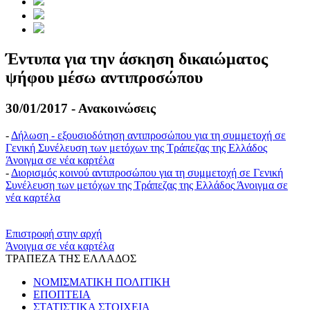
Έντυπα για την άσκηση δικαιώματος
ψήφου μέσω αντιπροσώπου
30/01/2017 - Ανακοινώσεις
-
Δήλωση - εξουσιοδότηση αντιπροσώπου για τη συμμετοχή σε
Γενική Συνέλευση των μετόχων της Τράπεζας της Ελλάδος
Άνοιγμα σε νέα καρτέλα
-
Διορισμός κοινού αντιπροσώπου για τη συμμετοχή σε Γενική
Συνέλευση των μετόχων της Τράπεζας της Ελλάδος
Άνοιγμα σε
νέα καρτέλα
​​
Επιστροφή στην αρχή
Άνοιγμα σε νέα καρτέλα
ΤΡΑΠΕΖΑ ΤΗΣ ΕΛΛΑΔΟΣ
ΝΟΜΙΣΜΑΤΙΚΗ ΠΟΛΙΤΙΚΗ
ΕΠΟΠΤΕΙΑ
ΣΤΑΤΙΣΤΙΚΑ ΣΤΟΙΧΕΙΑ