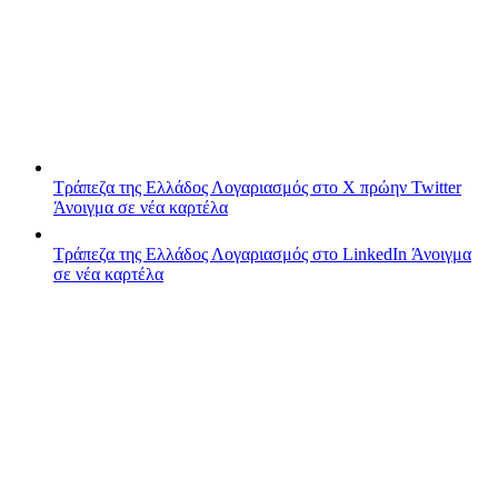
Τράπεζα της Ελλάδος
Λογαριασμός στο X πρώην Twitter
Άνοιγμα σε νέα καρτέλα
Τράπεζα της Ελλάδος
Λογαριασμός στο LinkedIn
Άνοιγμα
σε νέα καρτέλα