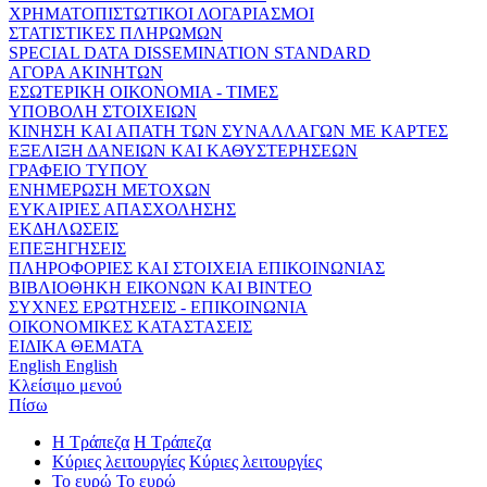
ΧΡΗΜΑΤΟΠΙΣΤΩΤΙΚΟΙ ΛΟΓΑΡΙΑΣΜΟΙ
ΣΤΑΤΙΣΤΙΚΕΣ ΠΛΗΡΩΜΩΝ
SPECIAL DATA DISSEMINATION STANDARD
ΑΓΟΡΑ ΑΚΙΝΗΤΩΝ
ΕΣΩΤΕΡΙΚΗ ΟΙΚΟΝΟΜΙΑ - ΤΙΜΕΣ
ΥΠΟΒΟΛΗ ΣΤΟΙΧΕΙΩΝ
ΚΙΝΗΣΗ ΚΑΙ ΑΠΑΤΗ ΤΩΝ ΣΥΝΑΛΛΑΓΩΝ ΜΕ ΚΑΡΤΕΣ
ΕΞΕΛΙΞΗ ΔΑΝΕΙΩΝ ΚΑΙ ΚΑΘΥΣΤΕΡΗΣΕΩΝ
ΓΡΑΦΕΙΟ ΤΥΠΟΥ
ΕΝΗΜΕΡΩΣΗ ΜΕΤΟΧΩΝ
ΕΥΚΑΙΡΙΕΣ ΑΠΑΣΧΟΛΗΣΗΣ
ΕΚΔΗΛΩΣΕΙΣ
ΕΠΕΞΗΓΗΣΕΙΣ
ΠΛΗΡΟΦΟΡΙΕΣ ΚΑΙ ΣΤΟΙΧΕΙΑ ΕΠΙΚΟΙΝΩΝΙΑΣ
ΒΙΒΛΙΟΘΗΚΗ ΕΙΚΟΝΩΝ ΚΑΙ ΒΙΝΤΕΟ
ΣΥΧΝΕΣ ΕΡΩΤΗΣΕΙΣ - ΕΠΙΚΟΙΝΩΝΙΑ
ΟΙΚΟΝΟΜΙΚΕΣ ΚΑΤΑΣΤΑΣΕΙΣ
ΕΙΔΙΚΑ ΘΕΜΑΤΑ
English
English
Κλείσιμο μενού
Πίσω
Η Τράπεζα
Η Τράπεζα
Κύριες λειτουργίες
Κύριες λειτουργίες
Το ευρώ
Το ευρώ