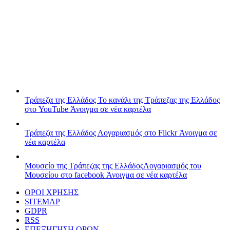
Τράπεζα της Ελλάδος
Το κανάλι της Τράπεζας της Ελλάδος
στο YouTube
Άνοιγμα σε νέα καρτέλα
Τράπεζα της Ελλάδος
Λογαριασμός στο Flickr
Άνοιγμα σε
νέα καρτέλα
Μουσείο της Τράπεζας της Ελλάδος
Λογαριασμός του
Μουσείου στο facebook
Άνοιγμα σε νέα καρτέλα
ΟΡΟΙ ΧΡΗΣΗΣ
SITEMAP
GDPR
RSS
ΕΠΕΞΗΓΗΣΗ ΟΡΩΝ