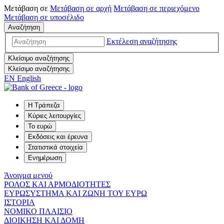
Μετάβαση σε
Μετάβαση σε
αρχή
Μετάβαση σε
περιεχόμενο
Μετάβαση σε
υποσέλιδο
Αναζήτηση
Εκτέλεση αναζήτησης
Κλείσιμο αναζήτησης
Κλείσιμο αναζήτησης
EN
English
Η Τράπεζα
Κύριες λειτουργίες
Το ευρώ
Εκδόσεις και έρευνα
Στατιστικά στοιχεία
Ενημέρωση
Άνοιγμα μενού
ΡΟΛΟΣ ΚΑΙ ΑΡΜΟΔΙΟΤΗΤΕΣ
ΕΥΡΩΣΥΣΤΗΜΑ ΚΑΙ ΖΩΝΗ ΤΟΥ ΕΥΡΩ
ΙΣΤΟΡΙΑ
ΝΟΜΙΚΟ ΠΛΑΙΣΙΟ
ΔΙΟΙΚΗΣΗ ΚΑΙ ΔΟΜΗ