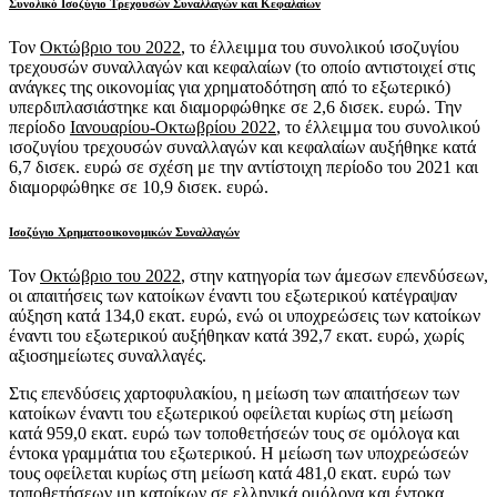
Συνολικό Ισοζύγιο Τρεχουσών Συναλλαγών και Κεφαλαίων
Τον
Οκτώβριο του 2022
, το έλλειμμα του συνολικού ισοζυγίου
τρεχουσών συναλλαγών και κεφαλαίων (το οποίο αντιστοιχεί στις
ανάγκες της οικονομίας για χρηματοδότηση από το εξωτερικό)
υπερδιπλασιάστηκε και διαμορφώθηκε σε 2,6 δισεκ. ευρώ. Την
περίοδο
Ιανουαρίου-Οκτωβρίου 2022
, το έλλειμμα του συνολικού
ισοζυγίου τρεχουσών συναλλαγών και κεφαλαίων αυξήθηκε κατά
6,7 δισεκ. ευρώ σε σχέση με την αντίστοιχη περίοδο του 2021 και
διαμορφώθηκε σε 10,9 δισεκ. ευρώ.
Ισοζύγιο Χρηματοοικονομικών Συναλλαγών
Τον
Οκτώβριο του 2022
, στην κατηγορία των άμεσων επενδύσεων,
οι απαιτήσεις των κατοίκων έναντι του εξωτερικού κατέγραψαν
αύξηση κατά 134,0 εκατ. ευρώ, ενώ οι υποχρεώσεις των κατοίκων
έναντι του εξωτερικού αυξήθηκαν κατά 392,7 εκατ. ευρώ, χωρίς
αξιοσημείωτες συναλλαγές.
Στις επενδύσεις χαρτοφυλακίου, η μείωση των απαιτήσεων των
κατοίκων έναντι του εξωτερικού οφείλεται κυρίως στη μείωση
κατά 959,0 εκατ. ευρώ των τοποθετήσεών τους σε ομόλογα και
έντοκα γραμμάτια του εξωτερικού. Η μείωση των υποχρεώσεών
τους οφείλεται κυρίως στη μείωση κατά 481,0 εκατ. ευρώ των
τοποθετήσεων μη κατοίκων σε ελληνικά ομόλογα και έντοκα