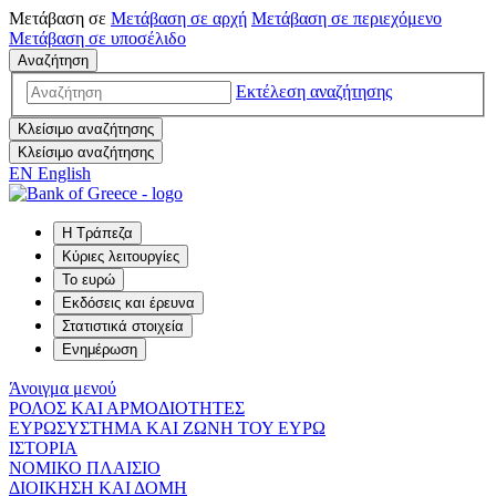
Μετάβαση σε
Μετάβαση σε
αρχή
Μετάβαση σε
περιεχόμενο
Μετάβαση σε
υποσέλιδο
Αναζήτηση
Εκτέλεση αναζήτησης
Κλείσιμο αναζήτησης
Κλείσιμο αναζήτησης
EN
English
Η Τράπεζα
Κύριες λειτουργίες
Το ευρώ
Εκδόσεις και έρευνα
Στατιστικά στοιχεία
Ενημέρωση
Άνοιγμα μενού
ΡΟΛΟΣ ΚΑΙ ΑΡΜΟΔΙΟΤΗΤΕΣ
ΕΥΡΩΣΥΣΤΗΜΑ ΚΑΙ ΖΩΝΗ ΤΟΥ ΕΥΡΩ
ΙΣΤΟΡΙΑ
ΝΟΜΙΚΟ ΠΛΑΙΣΙΟ
ΔΙΟΙΚΗΣΗ ΚΑΙ ΔΟΜΗ