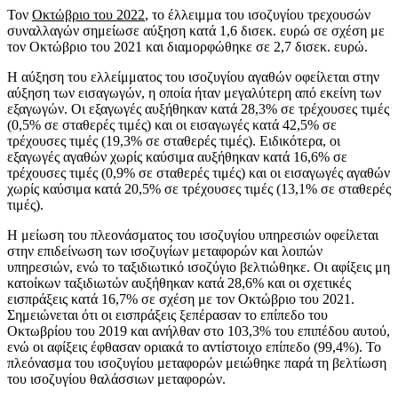
Τον
Οκτώβριο του 2022
, το έλλειμμα του ισοζυγίου τρεχουσών
συναλλαγών σημείωσε αύξηση κατά 1,6 δισεκ. ευρώ σε σχέση με
τον Οκτώβριο του 2021 και διαμορφώθηκε σε 2,7 δισεκ. ευρώ.
Η αύξηση του ελλείμματος του ισοζυγίου αγαθών οφείλεται στην
αύξηση των εισαγωγών, η οποία ήταν μεγαλύτερη από εκείνη των
εξαγωγών. Οι εξαγωγές αυξήθηκαν κατά 28,3% σε τρέχουσες τιμές
(0,5% σε σταθερές τιμές) και οι εισαγωγές κατά 42,5% σε
τρέχουσες τιμές (19,3% σε σταθερές τιμές). Ειδικότερα, οι
εξαγωγές αγαθών χωρίς καύσιμα αυξήθηκαν κατά 16,6% σε
τρέχουσες τιμές (0,9% σε σταθερές τιμές) και οι εισαγωγές αγαθών
χωρίς καύσιμα κατά 20,5% σε τρέχουσες τιμές (13,1% σε σταθερές
τιμές).
Η μείωση του πλεονάσματος του ισοζυγίου υπηρεσιών οφείλεται
στην επιδείνωση των ισοζυγίων μεταφορών και λοιπών
υπηρεσιών, ενώ το ταξιδιωτικό ισοζύγιο βελτιώθηκε. Οι αφίξεις μη
κατοίκων ταξιδιωτών αυξήθηκαν κατά 28,6% και οι σχετικές
εισπράξεις κατά 16,7% σε σχέση με τον Οκτώβριο του 2021.
Σημειώνεται ότι οι εισπράξεις ξεπέρασαν το επίπεδο του
Οκτωβρίου του 2019 και ανήλθαν στο 103,3% του επιπέδου αυτού,
ενώ οι αφίξεις έφθασαν οριακά το αντίστοιχο επίπεδο (99,4%). Το
πλεόνασμα του ισοζυγίου μεταφορών μειώθηκε παρά τη βελτίωση
του ισοζυγίου θαλάσσιων μεταφορών.