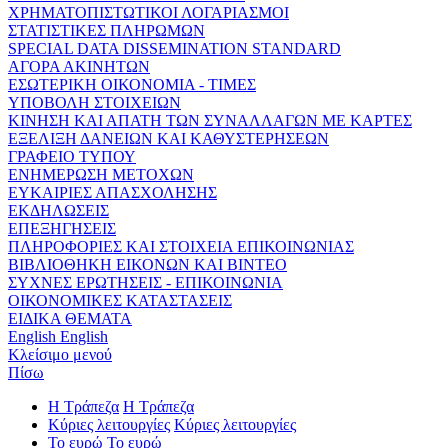
ΧΡΗΜΑΤΟΠΙΣΤΩΤΙΚΟΙ ΛΟΓΑΡΙΑΣΜΟΙ
ΣΤΑΤΙΣΤΙΚΕΣ ΠΛΗΡΩΜΩΝ
SPECIAL DATA DISSEMINATION STANDARD
ΑΓΟΡΑ ΑΚΙΝΗΤΩΝ
ΕΣΩΤΕΡΙΚΗ ΟΙΚΟΝΟΜΙΑ - ΤΙΜΕΣ
ΥΠΟΒΟΛΗ ΣΤΟΙΧΕΙΩΝ
ΚΙΝΗΣΗ ΚΑΙ ΑΠΑΤΗ ΤΩΝ ΣΥΝΑΛΛΑΓΩΝ ΜΕ ΚΑΡΤΕΣ
ΕΞΕΛΙΞΗ ΔΑΝΕΙΩΝ ΚΑΙ ΚΑΘΥΣΤΕΡΗΣΕΩΝ
ΓΡΑΦΕΙΟ ΤΥΠΟΥ
ΕΝΗΜΕΡΩΣΗ ΜΕΤΟΧΩΝ
ΕΥΚΑΙΡΙΕΣ ΑΠΑΣΧΟΛΗΣΗΣ
ΕΚΔΗΛΩΣΕΙΣ
ΕΠΕΞΗΓΗΣΕΙΣ
ΠΛΗΡΟΦΟΡΙΕΣ ΚΑΙ ΣΤΟΙΧΕΙΑ ΕΠΙΚΟΙΝΩΝΙΑΣ
ΒΙΒΛΙΟΘΗΚΗ ΕΙΚΟΝΩΝ ΚΑΙ ΒΙΝΤΕΟ
ΣΥΧΝΕΣ ΕΡΩΤΗΣΕΙΣ - ΕΠΙΚΟΙΝΩΝΙΑ
ΟΙΚΟΝΟΜΙΚΕΣ ΚΑΤΑΣΤΑΣΕΙΣ
ΕΙΔΙΚΑ ΘΕΜΑΤΑ
English
English
Κλείσιμο μενού
Πίσω
Η Τράπεζα
Η Τράπεζα
Κύριες λειτουργίες
Κύριες λειτουργίες
Το ευρώ
Το ευρώ