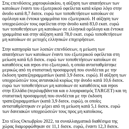
Στις επενδύσεις χαρτοφυλακίου, η αύξηση των απαιτήσεων των
κατοίκων έναντι του εξωτερικού οφείλεται κατά κύριο λόγο στην
άνοδο κατά 8,7 δισεκ. ευρώ των τοποθετήσεων κατοίκων σε
ομόλογα και έντοκα γραμμάτια του εξωτερικού. Η αύξηση των
υποχρεώσεών τους οφείλεται στην άνοδο κατά 83,0 εκατ. ευρώ
των τοποθετήσεων μη κατοίκων σε ελληνικά ομόλογα και έντοκα
γραμμάτια και στην αύξηση κατά 78,0 εκατ. ευρώ τοποθετήσεων
μη κατοίκων σε μετοχές ελληνικών επιχειρήσεων.
Στην κατηγορία των λοιπών επενδύσεων, η μείωση των
απαιτήσεων των κατοίκων έναντι του εξωτερικού οφείλεται στη
μείωση κατά 6,6 δισεκ. ευρώ των τοποθετήσεων κατοίκων σε
καταθέσεις και repos στο εξωτερικό, η οποία αντισταθμίστηκε
μερικώς από τη στατιστική προσαρμογή που συνδέεται με την
έκδοση τραπεζογραμματίων (κατά 3,9 δισεκ. ευρώ). Η αύξηση των
υποχρεώσεών τους αντανακλά κυρίως την άνοδο κατά 10,6 δισεκ.
ευρώ των τοποθετήσεων μη κατοίκων σε καταθέσεις και repos
στην Ελλάδα (περιλαμβάνεται και ο λογαριασμός TARGET) και τη
στατιστική προσαρμογή που συνδέεται με την έκδοση
τραπεζογραμματίων (κατά 3,9 δισεκ. ευρώ), οι οποίες
αντισταθμίστηκαν εν μέρει από τη μείωση κατά 5,1 δισεκ. ευρώ
των δανειακών υποχρεώσεών τους προς μη κατοίκους.
Στο τέλος Οκτωβρίου 2022, τα συναλλαγματικά διαθέσιμα της
χώρας διαμορφώθηκαν σε 11,1 δισεκ. ευρώ, έναντι 12,3 δισεκ.