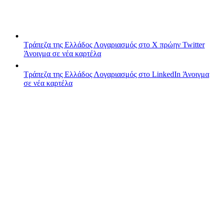
Τράπεζα της Ελλάδος
Λογαριασμός στο X πρώην Twitter
Άνοιγμα σε νέα καρτέλα
Τράπεζα της Ελλάδος
Λογαριασμός στο LinkedIn
Άνοιγμα
σε νέα καρτέλα