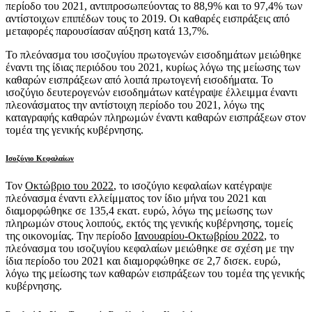
περίοδο του 2021, αντιπροσωπεύοντας το 88,9% και το 97,4% των
αντίστοιχων επιπέδων τους το 2019. Οι καθαρές εισπράξεις από
μεταφορές παρουσίασαν αύξηση κατά 13,7%.
Το πλεόνασμα του ισοζυγίου πρωτογενών εισοδημάτων μειώθηκε
έναντι της ίδιας περιόδου του 2021, κυρίως λόγω της μείωσης των
καθαρών εισπράξεων από λοιπά πρωτογενή εισοδήματα. Το
ισοζύγιο δευτερογενών εισοδημάτων κατέγραψε έλλειμμα έναντι
πλεονάσματος την αντίστοιχη περίοδο του 2021, λόγω της
καταγραφής καθαρών πληρωμών έναντι καθαρών εισπράξεων στον
τομέα της γενικής κυβέρνησης.
Ισοζύγιο Κεφαλαίων
Τον
Οκτώβριο του 2022
, το ισοζύγιο κεφαλαίων κατέγραψε
πλεόνασμα έναντι ελλείμματος τον ίδιο μήνα του 2021 και
διαμορφώθηκε σε 135,4 εκατ. ευρώ, λόγω της μείωσης των
πληρωμών στους λοιπούς, εκτός της γενικής κυβέρνησης, τομείς
της οικονομίας. Την περίοδο
Ιανουαρίου-Οκτωβρίου 2022
, το
πλεόνασμα του ισοζυγίου κεφαλαίων μειώθηκε σε σχέση με την
ίδια περίοδο του 2021 και διαμορφώθηκε σε 2,7 δισεκ. ευρώ,
λόγω της μείωσης των καθαρών εισπράξεων του τομέα της γενικής
κυβέρνησης.