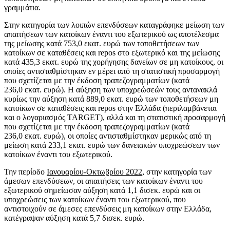
γραμμάτια.
Στην κατηγορία των λοιπών επενδύσεων καταγράφηκε μείωση των
απαιτήσεων των κατοίκων έναντι του εξωτερικού ως αποτέλεσμα
της μείωσης κατά 753,0 εκατ. ευρώ των τοποθετήσεων των
κατοίκων σε καταθέσεις και repos στο εξωτερικό και της μείωσης
κατά 435,3 εκατ. ευρώ της χορήγησης δανείων σε μη κατοίκους, οι
οποίες αντισταθμίστηκαν εν μέρει από τη στατιστική προσαρμογή
που σχετίζεται με την έκδοση τραπεζογραμματίων (κατά
236,0 εκατ. ευρώ). Η αύξηση των υποχρεώσεών τους αντανακλά
κυρίως την αύξηση κατά 889,0 εκατ. ευρώ των τοποθετήσεων μη
κατοίκων σε καταθέσεις και repos στην Ελλάδα (περιλαμβάνεται
και ο λογαριασμός TARGET), αλλά και τη στατιστική προσαρμογή
που σχετίζεται με την έκδοση τραπεζογραμματίων (κατά
236,0 εκατ. ευρώ), οι οποίες αντισταθμίστηκαν μερικώς από τη
μείωση κατά 233,1 εκατ. ευρώ των δανειακών υποχρεώσεων των
κατοίκων έναντι του εξωτερικού.
Την περίοδο
Ιανουαρίου-Οκτωβρίου 2022
, στην κατηγορία των
άμεσων επενδύσεων, οι απαιτήσεις των κατοίκων έναντι του
εξωτερικού σημείωσαν αύξηση κατά 1,1 δισεκ. ευρώ και οι
υποχρεώσεις των κατοίκων έναντι του εξωτερικού, που
αντιστοιχούν σε άμεσες επενδύσεις μη κατοίκων στην Ελλάδα,
κατέγραψαν αύξηση κατά 5,7 δισεκ. ευρώ.