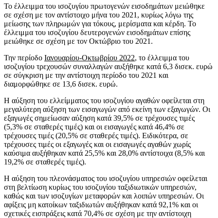
Το έλλειμμα του ισοζυγίου πρωτογενών εισοδημάτων μειώθηκε
σε σχέση με τον αντίστοιχο μήνα του 2021, κυρίως λόγω της
μείωσης των πληρωμών για τόκους, μερίσματα και κέρδη. Το
έλλειμμα του ισοζυγίου δευτερογενών εισοδημάτων επίσης
μειώθηκε σε σχέση με τον Οκτώβριο του 2021.
Την περίοδο
Ιανουαρίου-Οκτωβρίου 2022
, το έλλειμμα του
ισοζυγίου τρεχουσών συναλλαγών αυξήθηκε κατά 6,3 δισεκ. ευρώ
σε σύγκριση με την αντίστοιχη περίοδο του 2021 και
διαμορφώθηκε σε 13,6 δισεκ. ευρώ.
Η αύξηση του ελλείμματος του ισοζυγίου αγαθών οφείλεται στη
μεγαλύτερη αύξηση των εισαγωγών από εκείνη των εξαγωγών. Οι
εξαγωγές σημείωσαν αύξηση κατά 39,5% σε τρέχουσες τιμές
(5,3% σε σταθερές τιμές) και οι εισαγωγές κατά 46,4% σε
τρέχουσες τιμές (20,5% σε σταθερές τιμές). Ειδικότερα, σε
τρέχουσες τιμές οι εξαγωγές και οι εισαγωγές αγαθών χωρίς
καύσιμα αυξήθηκαν κατά 25,5% και 28,0% αντίστοιχα (8,5% και
19,2% σε σταθερές τιμές).
Η αύξηση του πλεονάσματος του ισοζυγίου υπηρεσιών οφείλεται
στη βελτίωση κυρίως του ισοζυγίου ταξιδιωτικών υπηρεσιών,
καθώς και των ισοζυγίων μεταφορών και λοιπών υπηρεσιών. Οι
αφίξεις μη κατοίκων ταξιδιωτών αυξήθηκαν κατά 92,1% και οι
σχετικές εισπράξεις κατά 70,4% σε σχέση με την αντίστοιχη