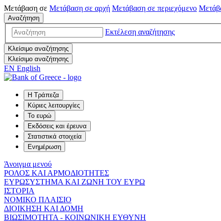
Μετάβαση σε
Μετάβαση σε
αρχή
Μετάβαση σε
περιεχόμενο
Μετάβ
Αναζήτηση
Εκτέλεση αναζήτησης
Κλείσιμο αναζήτησης
Κλείσιμο αναζήτησης
EN
English
Η Τράπεζα
Κύριες λειτουργίες
Το ευρώ
Εκδόσεις και έρευνα
Στατιστικά στοιχεία
Ενημέρωση
Άνοιγμα μενού
ΡΟΛΟΣ ΚΑΙ ΑΡΜΟΔΙΟΤΗΤΕΣ
ΕΥΡΩΣΥΣΤΗΜΑ ΚΑΙ ΖΩΝΗ ΤΟΥ ΕΥΡΩ
ΙΣΤΟΡΙΑ
ΝΟΜΙΚΟ ΠΛΑΙΣΙΟ
ΔΙΟΙΚΗΣΗ ΚΑΙ ΔΟΜΗ
ΒΙΩΣΙΜΟΤΗΤΑ - ΚΟΙΝΩΝΙΚΗ ΕΥΘΥΝΗ