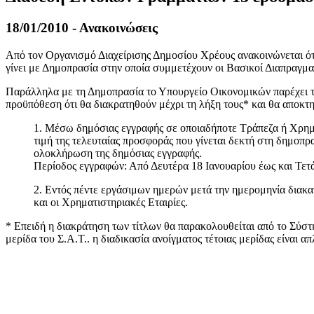
18/01/2010 - Ανακοινώσεις
Από τον Οργανισμό Διαχείρισης Δημοσίου Χρέους ανακοινώνεται ό
γίνει με Δημοπρασία στην οποία συμμετέχουν οι Βασικοί Διαπραγμα
Παράλληλα με τη Δημοπρασία το Υπουργείο Οικονομικών παρέχει τη
προϋπόθεση ότι θα διακρατηθούν μέχρι τη λήξη τους* και θα αποκτ
1. Μέσω δημόσιας εγγραφής σε οποιαδήποτε Τράπεζα ή Χρηματ
τιμή της τελευταίας προσφοράς που γίνεται δεκτή στη δημοπρα
ολοκλήρωση της δημόσιας εγγραφής.
Περίοδος εγγραφών: Από Δευτέρα 18 Ιανουαρίου έως και Τετά
2. Εντός πέντε εργάσιμων ημερών μετά την ημερομηνία διακα
και οι Χρηματιστηριακές Εταιρίες.
* Επειδή η διακράτηση των τίτλων θα παρακολουθείται από το Σύσ
μερίδα του Σ.Α.Τ.. η διαδικασία ανοίγματος τέτοιας μερίδας είναι
​​