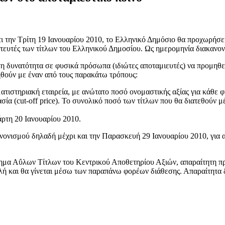
τι την Τρίτη 19 Ιανουαρίου 2010, το Ελληνικό Δημόσιο θα προχωρή
τευτές των τίτλων του Ελληνικού Δημοσίου. Ως ημερομηνία διακανον
 δυνατότητα σε φυσικά πρόσωπα (ιδιώτες αποταμιευτές) να προμηθε
ηθούν με έναν από τους παρακάτω τρόπους:
ιστηριακή εταιρεία, με ανώτατο ποσό ονομαστικής αξίας για κάθε φ
σία (cut-off price). Το συνολικό ποσό των τίτλων που θα διατεθούν μ
ρτη 20 Ιανουαρίου 2010.
νονισμού δηλαδή μέχρι και την Παρασκευή 29 Ιανουαρίου 2010, για α
τημα Αΰλων Τίτλων του Κεντρικού Αποθετηρίου Αξιών, απαραίτητη πρ
 απλή και θα γίνεται μέσω των παραπάνω φορέων διάθεσης. Απαραίτητα 