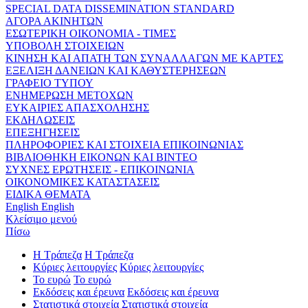
SPECIAL DATA DISSEMINATION STANDARD
ΑΓΟΡΑ ΑΚΙΝΗΤΩΝ
ΕΣΩΤΕΡΙΚΗ ΟΙΚΟΝΟΜΙΑ - ΤΙΜΕΣ
ΥΠΟΒΟΛΗ ΣΤΟΙΧΕΙΩΝ
ΚΙΝΗΣΗ ΚΑΙ ΑΠΑΤΗ ΤΩΝ ΣΥΝΑΛΛΑΓΩΝ ΜΕ ΚΑΡΤΕΣ
ΕΞΕΛΙΞΗ ΔΑΝΕΙΩΝ ΚΑΙ ΚΑΘΥΣΤΕΡΗΣΕΩΝ
ΓΡΑΦΕΙΟ ΤΥΠΟΥ
ΕΝΗΜΕΡΩΣΗ ΜΕΤΟΧΩΝ
ΕΥΚΑΙΡΙΕΣ ΑΠΑΣΧΟΛΗΣΗΣ
ΕΚΔΗΛΩΣΕΙΣ
ΕΠΕΞΗΓΗΣΕΙΣ
ΠΛΗΡΟΦΟΡΙΕΣ ΚΑΙ ΣΤΟΙΧΕΙΑ ΕΠΙΚΟΙΝΩΝΙΑΣ
ΒΙΒΛΙΟΘΗΚΗ ΕΙΚΟΝΩΝ ΚΑΙ ΒΙΝΤΕΟ
ΣΥΧΝΕΣ ΕΡΩΤΗΣΕΙΣ - ΕΠΙΚΟΙΝΩΝΙΑ
ΟΙΚΟΝΟΜΙΚΕΣ ΚΑΤΑΣΤΑΣΕΙΣ
ΕΙΔΙΚΑ ΘΕΜΑΤΑ
English
English
Κλείσιμο μενού
Πίσω
Η Τράπεζα
Η Τράπεζα
Κύριες λειτουργίες
Κύριες λειτουργίες
Το ευρώ
Το ευρώ
Εκδόσεις και έρευνα
Εκδόσεις και έρευνα
Στατιστικά στοιχεία
Στατιστικά στοιχεία