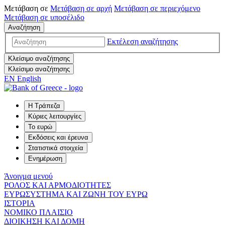
Μετάβαση σε
Μετάβαση σε
αρχή
Μετάβαση σε
περιεχόμενο
Μετάβαση σε
υποσέλιδο
Αναζήτηση
Εκτέλεση αναζήτησης
Κλείσιμο αναζήτησης
Κλείσιμο αναζήτησης
EN
English
Η Τράπεζα
Κύριες λειτουργίες
Το ευρώ
Εκδόσεις και έρευνα
Στατιστικά στοιχεία
Ενημέρωση
Άνοιγμα μενού
ΡΟΛΟΣ ΚΑΙ ΑΡΜΟΔΙΟΤΗΤΕΣ
ΕΥΡΩΣΥΣΤΗΜΑ ΚΑΙ ΖΩΝΗ ΤΟΥ ΕΥΡΩ
ΙΣΤΟΡΙΑ
ΝΟΜΙΚΟ ΠΛΑΙΣΙΟ
ΔΙΟΙΚΗΣΗ ΚΑΙ ΔΟΜΗ