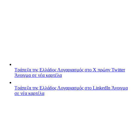
Τράπεζα της Ελλάδος
Λογαριασμός στο X πρώην Twitter
Άνοιγμα σε νέα καρτέλα
Τράπεζα της Ελλάδος
Λογαριασμός στο LinkedIn
Άνοιγμα
σε νέα καρτέλα