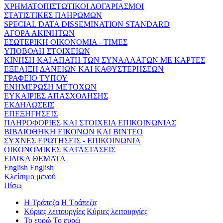
ΧΡΗΜΑΤΟΠΙΣΤΩΤΙΚΟΙ ΛΟΓΑΡΙΑΣΜΟΙ
ΣΤΑΤΙΣΤΙΚΕΣ ΠΛΗΡΩΜΩΝ
SPECIAL DATA DISSEMINATION STANDARD
ΑΓΟΡΑ ΑΚΙΝΗΤΩΝ
ΕΣΩΤΕΡΙΚΗ ΟΙΚΟΝΟΜΙΑ - ΤΙΜΕΣ
ΥΠΟΒΟΛΗ ΣΤΟΙΧΕΙΩΝ
ΚΙΝΗΣΗ ΚΑΙ ΑΠΑΤΗ ΤΩΝ ΣΥΝΑΛΛΑΓΩΝ ΜΕ ΚΑΡΤΕΣ
ΕΞΕΛΙΞΗ ΔΑΝΕΙΩΝ ΚΑΙ ΚΑΘΥΣΤΕΡΗΣΕΩΝ
ΓΡΑΦΕΙΟ ΤΥΠΟΥ
ΕΝΗΜΕΡΩΣΗ ΜΕΤΟΧΩΝ
ΕΥΚΑΙΡΙΕΣ ΑΠΑΣΧΟΛΗΣΗΣ
ΕΚΔΗΛΩΣΕΙΣ
ΕΠΕΞΗΓΗΣΕΙΣ
ΠΛΗΡΟΦΟΡΙΕΣ ΚΑΙ ΣΤΟΙΧΕΙΑ ΕΠΙΚΟΙΝΩΝΙΑΣ
ΒΙΒΛΙΟΘΗΚΗ ΕΙΚΟΝΩΝ ΚΑΙ ΒΙΝΤΕΟ
ΣΥΧΝΕΣ ΕΡΩΤΗΣΕΙΣ - ΕΠΙΚΟΙΝΩΝΙΑ
ΟΙΚΟΝΟΜΙΚΕΣ ΚΑΤΑΣΤΑΣΕΙΣ
ΕΙΔΙΚΑ ΘΕΜΑΤΑ
English
English
Κλείσιμο μενού
Πίσω
Η Τράπεζα
Η Τράπεζα
Κύριες λειτουργίες
Κύριες λειτουργίες
Το ευρώ
Το ευρώ