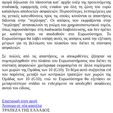
αγορά δήλωσαν ότι τάσσονται κατ΄ αρχήν υπέρ της προτεινόμενης
σταδιακής εφαρμογής ενός ενιαίου για όλη τη ζώνη του ευρώ
καταλόγου αποδεκτών ασφαλειών. Περισσότερες λεπτομέρειες για
τις γενικές κατευθύνσεις προς τις οποίες κινούνται οι απαντήσεις
δίδονται στην "περίληψη". Οι απόψεις που εκφράζονται στην
"περίληψη" αντανακλούν τη γνώμη του χρηματοπιστωτικού τομέα,
όπως παρουσιάστηκε στη διαδικασία διαβούλευσης, και δεν πρέπει
με κανένα τρόπο να αποδοθούν στο Ευρωσύστημα. Το
Ευρωσύστημα θα λάβει υπόψη αυτές τις απόψεις κατά την εξέταση
μέτρων για τη βελτίωση του πλαισίου που διέπει τη σύσταση
ασφαλειών.
Σε πολλές από τις απαντήσεις, οι αποκριθέντες ζήτησαν να
συμπεριληφθούν στο πλαίσιο του Ευρωσυστήματος που διέπει τη
σύσταση ασφαλειών χρεόγραφα εκφρασμένα σε άλλα νομίσματα
των χωρών της Ομάδας των 10 (G10). Το θέμα αυτό συζητείται επί
του παρόντος μεταξύ των κεντρικών τραπεζών των χωρών της
Ομάδας των 10 (G10), ενώ το Ευρωσύστημα θα εξετάσει σε
μεταγενέστερο στάδιο το ενδεχόμενο να αποδεχθεί ασφάλειες
αυτού του είδους.
​​
Επιστροφή στην αρχή
Άνοιγμα σε νέα καρτέλα
ΤΡΑΠΕΖΑ ΤΗΣ ΕΛΛΑΔΟΣ