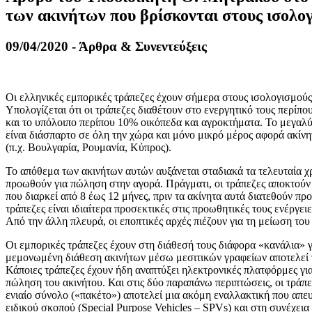
των ακινήτων που βρίσκονται στους ισολο
09/04/2020 - Άρθρα & Συνεντεύξεις
Οι ελληνικές εμπορικές τράπεζες έχουν σήμερα στους ισολογισμούς
Υπολογίζεται ότι οι τράπεζες διαθέτουν στο ενεργητικό τους περίπο
και το υπόλοιπο περίπου 10% οικόπεδα και αγροκτήματα. Το μεγαλύ
είναι διάσπαρτο σε όλη την χώρα και μόνο μικρό μέρος αφορά ακίν
(π.χ. Βουλγαρία, Ρουμανία, Κύπρος).
Το απόθεμα των ακινήτων αυτών αυξάνεται σταδιακά τα τελευταία χρ
προωθούν για πώληση στην αγορά. Πράγματι, οι τράπεζες αποκτούν 
που διαρκεί από 8 έως 12 μήνες, πριν τα ακίνητα αυτά διατεθούν προ
τράπεζες είναι ιδιαίτερα προσεκτικές στις προωθητικές τους ενέργ
Από την άλλη πλευρά, οι εποπτικές αρχές πιέζουν για τη μείωση 
Οι εμπορικές τράπεζες έχουν στη διάθεσή τους διάφορα «κανάλια» γ
μεμονωμένη διάθεση ακινήτων μέσω μεσιτικών γραφείων αποτελεί την
Κάποιες τράπεζες έχουν ήδη αναπτύξει ηλεκτρονικές πλατφόρμες για 
πώληση του ακινήτου. Και στις δύο παραπάνω περιπτώσεις, οι τράπ
ενιαίο σύνολο («πακέτο») αποτελεί μια ακόμη εναλλακτική που απευ
ειδικού σκοπού (Special Purpose Vehicles – SPVs) και στη συνέχει