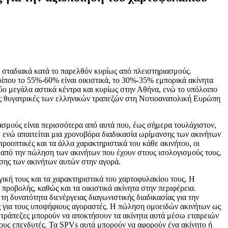
 σταδιακά κατά το παρελθόν κυρίως από πλειστηριασμούς.
περίπου το 55%-60% είναι οικιστικά, το 30%-35% εμπορικά ακίνητα
ύο μεγάλα αστικά κέντρα και κυρίως στην Αθήνα, ενώ το υπόλοιπο
νες θυγατρικές των ελληνικών τραπεζών στη Νοτιοανατολική Ευρώπη
ασμούς είναι περισσότερα από αυτά που, έως σήμερα τουλάχιστον,
 ενώ απαιτείται μια χρονοβόρα διαδικασία ωρίμανσης των ακινήτων
προοπτικές και τα άλλα χαρακτηριστικά του κάθε ακινήτου, οι
ν από την πώληση των ακινήτων που έχουν στους ισολογισμούς τους.
σης των ακινήτων αυτών στην αγορά.
ική τους και τα χαρακτηριστικά του χαρτοφυλακίου τους. Η
προβολής, καθώς και τα οικιστικά ακίνητα στην περιφέρεια.
τη δυνατότητα διενέργειας διαγωνιστικής διαδικασίας για την
υς για τους υποψήφιους αγοραστές. Η πώληση ομοειδών ακινήτων ως
ι τράπεζες μπορούν να αποκτήσουν τα ακίνητα αυτά μέσω εταιρειών
ενους επενδυτές. Τα SPVs αυτά μπορούν να αφορούν ένα ακίνητο ή