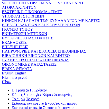
SPECIAL DATA DISSEMINATION STANDARD
ΑΓΟΡΑ ΑΚΙΝΗΤΩΝ
ΕΣΩΤΕΡΙΚΗ ΟΙΚΟΝΟΜΙΑ - ΤΙΜΕΣ
ΥΠΟΒΟΛΗ ΣΤΟΙΧΕΙΩΝ
ΚΙΝΗΣΗ ΚΑΙ ΑΠΑΤΗ ΤΩΝ ΣΥΝΑΛΛΑΓΩΝ ΜΕ ΚΑΡΤΕΣ
ΕΞΕΛΙΞΗ ΔΑΝΕΙΩΝ ΚΑΙ ΚΑΘΥΣΤΕΡΗΣΕΩΝ
ΓΡΑΦΕΙΟ ΤΥΠΟΥ
ΕΝΗΜΕΡΩΣΗ ΜΕΤΟΧΩΝ
ΕΥΚΑΙΡΙΕΣ ΑΠΑΣΧΟΛΗΣΗΣ
ΕΚΔΗΛΩΣΕΙΣ
ΕΠΕΞΗΓΗΣΕΙΣ
ΠΛΗΡΟΦΟΡΙΕΣ ΚΑΙ ΣΤΟΙΧΕΙΑ ΕΠΙΚΟΙΝΩΝΙΑΣ
ΒΙΒΛΙΟΘΗΚΗ ΕΙΚΟΝΩΝ ΚΑΙ ΒΙΝΤΕΟ
ΣΥΧΝΕΣ ΕΡΩΤΗΣΕΙΣ - ΕΠΙΚΟΙΝΩΝΙΑ
ΟΙΚΟΝΟΜΙΚΕΣ ΚΑΤΑΣΤΑΣΕΙΣ
ΕΙΔΙΚΑ ΘΕΜΑΤΑ
English
English
Κλείσιμο μενού
Πίσω
Η Τράπεζα
Η Τράπεζα
Κύριες λειτουργίες
Κύριες λειτουργίες
Το ευρώ
Το ευρώ
Εκδόσεις και έρευνα
Εκδόσεις και έρευνα
Στατιστικά στοιχεία
Στατιστικά στοιχεία