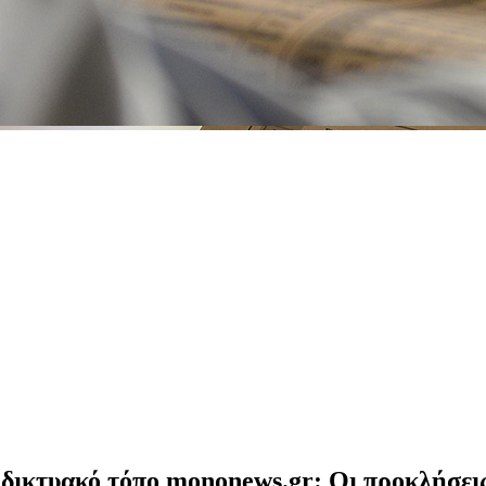
ικτυακό τόπο mononews.gr: Οι προκλήσεις