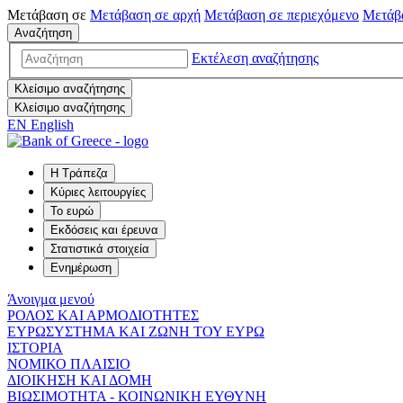
Μετάβαση σε
Μετάβαση σε
αρχή
Μετάβαση σε
περιεχόμενο
Μετάβ
Αναζήτηση
Εκτέλεση αναζήτησης
Κλείσιμο αναζήτησης
Κλείσιμο αναζήτησης
EN
English
Η Τράπεζα
Κύριες λειτουργίες
Το ευρώ
Εκδόσεις και έρευνα
Στατιστικά στοιχεία
Ενημέρωση
Άνοιγμα μενού
ΡΟΛΟΣ ΚΑΙ ΑΡΜΟΔΙΟΤΗΤΕΣ
ΕΥΡΩΣΥΣΤΗΜΑ ΚΑΙ ΖΩΝΗ ΤΟΥ ΕΥΡΩ
ΙΣΤΟΡΙΑ
ΝΟΜΙΚΟ ΠΛΑΙΣΙΟ
ΔΙΟΙΚΗΣΗ ΚΑΙ ΔΟΜΗ
ΒΙΩΣΙΜΟΤΗΤΑ - ΚΟΙΝΩΝΙΚΗ ΕΥΘΥΝΗ