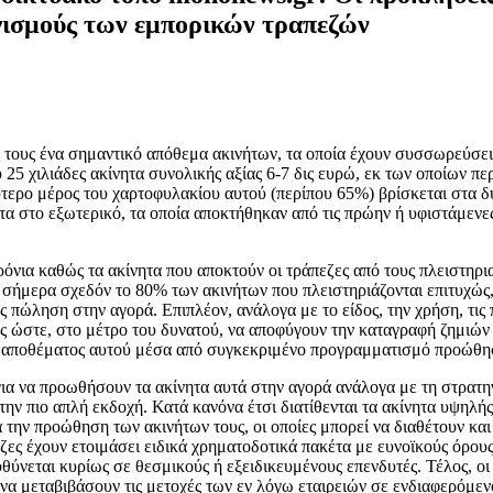
γισμούς των εμπορικών τραπεζών
 τους ένα σημαντικό απόθεμα ακινήτων, τα οποία έχουν συσσωρεύσει
υ 25 χιλιάδες ακίνητα συνολικής αξίας 6-7 δις ευρώ, εκ των οποίων 
τερο μέρος του χαρτοφυλακίου αυτού (περίπου 65%) βρίσκεται στα δ
ητα στο εξωτερικό, τα οποία αποκτήθηκαν από τις πρώην ή υφιστάμε
όνια καθώς τα ακίνητα που αποκτούν οι τράπεζες από τους πλειστηρι
σήμερα σχεδόν το 80% των ακινήτων που πλειστηριάζονται επιτυχώς,
ς πώληση στην αγορά. Επιπλέον, ανάλογα με το είδος, την χρήση, τις 
ειες ώστε, στο μέτρο του δυνατού, να αποφύγουν την καταγραφή ζημιώ
του αποθέματος αυτού μέσα από συγκεκριμένο προγραμματισμό προώθη
ια να προωθήσουν τα ακίνητα αυτά στην αγορά ανάλογα με τη στρατηγ
 πιο απλή εκδοχή. Κατά κανόνα έτσι διατίθενται τα ακίνητα υψηλής 
την προώθηση των ακινήτων τους, οι οποίες μπορεί να διαθέτουν και 
εζες έχουν ετοιμάσει ειδικά χρηματοδοτικά πακέτα με ευνοϊκούς όρο
θύνεται κυρίως σε θεσμικούς ή εξειδικευμένους επενδυτές. Τέλος, ο
α να μεταβιβάσουν τις μετοχές των εν λόγω εταιρειών σε ενδιαφερόμ