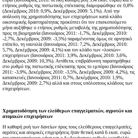
ετήσιος ρυθμός της πιστωτικής επέκτασης διαμορφώθηκε σε 0,8%
(Δεκέμβριος 2010: 0,9%, Δεκέμβριος 2009: 5,1%). Από την
ανάλυση της χρηματοδότησης των επιχειρήσεων κατά κλάδο
οικονομικής δραστηριότητας προκύπτει ότι τον επισκοπούμενο
μήνα αυξήθηκε ο ετήσιος ρυθμός μεταβολής της χρηματοδότησης
προς τη βιομηχανία (Ιανουάριος 2011: -1,7%, Δεκέμβριος 2010:
-2,7%, Δεκέμβριος 2009: -3,5%) παραμένοντας όμως σε αρνητικό
επίπεδο, τη ναυτιλία (Ιανουάριος 2011: 7,2%, Δεκέμβριος 2010:
5,7%, Δεκέμβριος 2009: 4,1%) και τον κλάδο των «λοιπών»
επιχειρήσεων (Ιανουάριος 2011: 3,9%, Δεκέμβριος 2010: 3,6%,
Δεκέμβριος 2009: 10,3%). Αντίθετα, επιβράδυνση παρατηρήθηκε
στο ρυθμό της πιστωτικής επέκτασης προς το εμπόριο (Ιανουάριος
2011: -3,9%, Δεκέμβριος 2010: -3,5%, Δεκέμβριος 2009: 4,2%), τις
κατασκευές (Ιανουάριος 2011: 0,7%, Δεκέμβριος 2010: 1,9%,
Δεκέμβριος 2009: 2,7%) αλλά και στους υπόλοιπους κλάδους των
επιχειρήσεων.
Χρηματοδότηση των ελεύθερων επαγγελματιών, αγροτών και
ατομικών επιχειρήσεων
Η καθαρή ροή των δανείων προς τους ελεύθερους επαγγελματίες,
αγρότες και ατομικές επιχειρήσεις ήταν θετική κατά 6 εκατ. ευρώ
τον επισκοπούμενο μήνα και ο δωδεκάμηνος ρυθμός μεταβολής