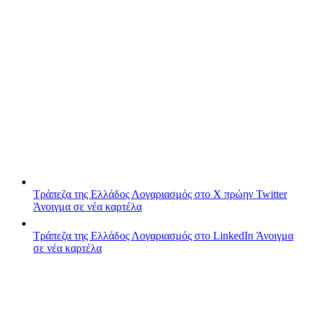
Τράπεζα της Ελλάδος
Λογαριασμός στο X πρώην Twitter
Άνοιγμα σε νέα καρτέλα
Τράπεζα της Ελλάδος
Λογαριασμός στο LinkedIn
Άνοιγμα
σε νέα καρτέλα