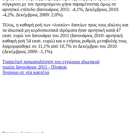
σύγκριση με τον προηγούμενο μήνα παραμένοντας όμως σε
αρνητικό επίπεδο (Ιανουάριος 2011: -4,1%, Δεκέμβριος 2010:
-4,2%, Δεκέμβριος 2009: 2,0%).
Τέλος, η καθαρή ροή των «λοιπών» δανείων προς τους ιδιώτες και
τα ιδιωτικά μη κερδοσκοπικά ιδρύματα ήταν αρνητική κατά 47
εκατ. ευρώ τον Ιανουάριο του 2011 (Ιανουάριος 2010: αρνητική
καθαρή ροή 54 εκατ. ευρώ) και ο ετήσιος ρυθμός μεταβολής τους
διαμορφώθηκε σε 11,1% από 10,7% το Δεκέμβριο του 2010
(Δεκέμβριος 2009: -1,1%).
Τραπεζική χρηματοδότηση του εγχώριου ιδιωτικού
τομέα: Ιανουάριος 2011 - Πίνακας
Άνοιγμα σε νέα καρτέλα
​​