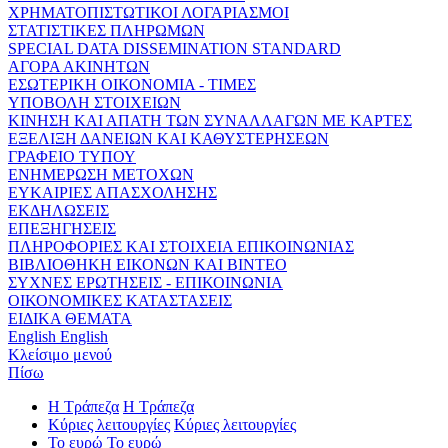
ΧΡΗΜΑΤΟΠΙΣΤΩΤΙΚΟΙ ΛΟΓΑΡΙΑΣΜΟΙ
ΣΤΑΤΙΣΤΙΚΕΣ ΠΛΗΡΩΜΩΝ
SPECIAL DATA DISSEMINATION STANDARD
ΑΓΟΡΑ ΑΚΙΝΗΤΩΝ
ΕΣΩΤΕΡΙΚΗ ΟΙΚΟΝΟΜΙΑ - ΤΙΜΕΣ
ΥΠΟΒΟΛΗ ΣΤΟΙΧΕΙΩΝ
ΚΙΝΗΣΗ ΚΑΙ ΑΠΑΤΗ ΤΩΝ ΣΥΝΑΛΛΑΓΩΝ ΜΕ ΚΑΡΤΕΣ
ΕΞΕΛΙΞΗ ΔΑΝΕΙΩΝ ΚΑΙ ΚΑΘΥΣΤΕΡΗΣΕΩΝ
ΓΡΑΦΕΙΟ ΤΥΠΟΥ
ΕΝΗΜΕΡΩΣΗ ΜΕΤΟΧΩΝ
ΕΥΚΑΙΡΙΕΣ ΑΠΑΣΧΟΛΗΣΗΣ
ΕΚΔΗΛΩΣΕΙΣ
ΕΠΕΞΗΓΗΣΕΙΣ
ΠΛΗΡΟΦΟΡΙΕΣ ΚΑΙ ΣΤΟΙΧΕΙΑ ΕΠΙΚΟΙΝΩΝΙΑΣ
ΒΙΒΛΙΟΘΗΚΗ ΕΙΚΟΝΩΝ ΚΑΙ ΒΙΝΤΕΟ
ΣΥΧΝΕΣ ΕΡΩΤΗΣΕΙΣ - ΕΠΙΚΟΙΝΩΝΙΑ
ΟΙΚΟΝΟΜΙΚΕΣ ΚΑΤΑΣΤΑΣΕΙΣ
ΕΙΔΙΚΑ ΘΕΜΑΤΑ
English
English
Κλείσιμο μενού
Πίσω
Η Τράπεζα
Η Τράπεζα
Κύριες λειτουργίες
Κύριες λειτουργίες
Το ευρώ
Το ευρώ