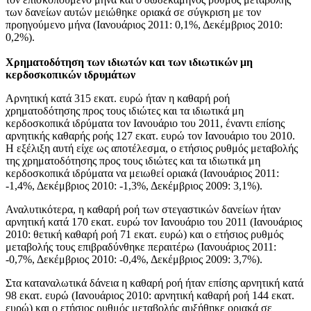
των δανείων αυτών μειώθηκε οριακά σε σύγκριση με τον
προηγούμενο μήνα (Ιανουάριος 2011: 0,1%, Δεκέμβριος 2010:
0,2%).
Χρηματοδότηση των ιδιωτών και των ιδιωτικών μη
κερδοσκοπικών ιδρυμάτων
Αρνητική κατά 315 εκατ. ευρώ ήταν η καθαρή ροή
χρηματοδότησης προς τους ιδιώτες και τα ιδιωτικά μη
κερδοσκοπικά ιδρύματα τον Ιανουάριο του 2011, έναντι επίσης
αρνητικής καθαρής ροής 127 εκατ. ευρώ τον Ιανουάριο του 2010.
Η εξέλιξη αυτή είχε ως αποτέλεσμα, ο ετήσιος ρυθμός μεταβολής
της χρηματοδότησης προς τους ιδιώτες και τα ιδιωτικά μη
κερδοσκοπικά ιδρύματα να μειωθεί οριακά (Ιανουάριος 2011:
-1,4%, Δεκέμβριος 2010: -1,3%, Δεκέμβριος 2009: 3,1%).
Αναλυτικότερα, η καθαρή ροή των στεγαστικών δανείων ήταν
αρνητική κατά 170 εκατ. ευρώ τον Ιανουάριο του 2011 (Ιανουάριος
2010: θετική καθαρή ροή 71 εκατ. ευρώ) και o ετήσιος ρυθμός
μεταβολής τους επιβραδύνθηκε περαιτέρω (Ιανουάριος 2011:
-0,7%, Δεκέμβριος 2010: -0,4%, Δεκέμβριος 2009: 3,7%).
Στα καταναλωτικά δάνεια η καθαρή ροή ήταν επίσης αρνητική κατά
98 εκατ. ευρώ (Ιανουάριος 2010: αρνητική καθαρή ροή 144 εκατ.
ευρώ) και ο ετήσιος ρυθμός μεταβολής αυξήθηκε οριακά σε