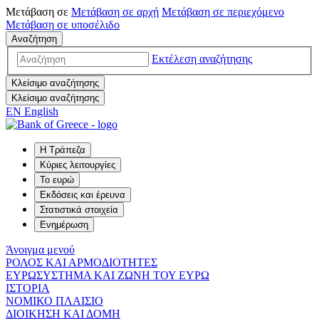
Μετάβαση σε
Μετάβαση σε
αρχή
Μετάβαση σε
περιεχόμενο
Μετάβαση σε
υποσέλιδο
Αναζήτηση
Εκτέλεση αναζήτησης
Κλείσιμο αναζήτησης
Κλείσιμο αναζήτησης
EN
English
Η Τράπεζα
Κύριες λειτουργίες
Το ευρώ
Εκδόσεις και έρευνα
Στατιστικά στοιχεία
Ενημέρωση
Άνοιγμα μενού
ΡΟΛΟΣ ΚΑΙ ΑΡΜΟΔΙΟΤΗΤΕΣ
ΕΥΡΩΣΥΣΤΗΜΑ ΚΑΙ ΖΩΝΗ ΤΟΥ ΕΥΡΩ
ΙΣΤΟΡΙΑ
ΝΟΜΙΚΟ ΠΛΑΙΣΙΟ
ΔΙΟΙΚΗΣΗ ΚΑΙ ΔΟΜΗ