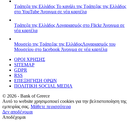
Τράπεζα της Ελλάδος
Το κανάλι της Τράπεζας της Ελλάδος
στο YouTube
Άνοιγμα σε νέα καρτέλα
Τράπεζα της Ελλάδος
Λογαριασμός στο Flickr
Άνοιγμα σε
νέα καρτέλα
Μουσείο της Τράπεζας της Ελλάδος
Λογαριασμός του
Μουσείου στο facebook
Άνοιγμα σε νέα καρτέλα
ΟΡΟΙ ΧΡΗΣΗΣ
SITEMAP
GDPR
RSS
ΕΠΕΞΗΓΗΣΗ ΟΡΩΝ
ΠΟΛΙΤΙΚΗ SOCIAL MEDIA
©
2026
- Bank of Greece
Αυτό το website χρησιμοποιεί cookies για την βελτιστοποίηση της
εμπειρίας σας.
Μάθετε περισσότερα
Δεν αποδέχομαι
Αποδέχομαι