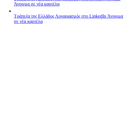
Άνοιγμα σε νέα καρτέλα
Τράπεζα της Ελλάδος
Λογαριασμός στο LinkedIn
Άνοιγμα
σε νέα καρτέλα