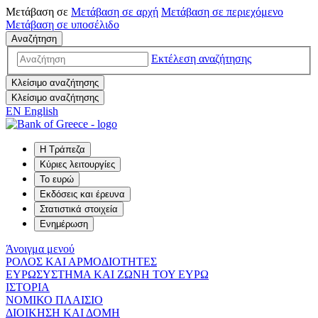
Μετάβαση σε
Μετάβαση σε
αρχή
Μετάβαση σε
περιεχόμενο
Μετάβαση σε
υποσέλιδο
Αναζήτηση
Εκτέλεση αναζήτησης
Κλείσιμο αναζήτησης
Κλείσιμο αναζήτησης
EN
English
Η Τράπεζα
Κύριες λειτουργίες
Το ευρώ
Εκδόσεις και έρευνα
Στατιστικά στοιχεία
Ενημέρωση
Άνοιγμα μενού
ΡΟΛΟΣ ΚΑΙ ΑΡΜΟΔΙΟΤΗΤΕΣ
ΕΥΡΩΣΥΣΤΗΜΑ ΚΑΙ ΖΩΝΗ ΤΟΥ ΕΥΡΩ
ΙΣΤΟΡΙΑ
ΝΟΜΙΚΟ ΠΛΑΙΣΙΟ
ΔΙΟΙΚΗΣΗ ΚΑΙ ΔΟΜΗ