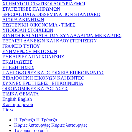
ΧΡΗΜΑΤΟΠΙΣΤΩΤΙΚΟΙ ΛΟΓΑΡΙΑΣΜΟΙ
ΣΤΑΤΙΣΤΙΚΕΣ ΠΛΗΡΩΜΩΝ
SPECIAL DATA DISSEMINATION STANDARD
ΑΓΟΡΑ ΑΚΙΝΗΤΩΝ
ΕΣΩΤΕΡΙΚΗ ΟΙΚΟΝΟΜΙΑ - ΤΙΜΕΣ
ΥΠΟΒΟΛΗ ΣΤΟΙΧΕΙΩΝ
ΚΙΝΗΣΗ ΚΑΙ ΑΠΑΤΗ ΤΩΝ ΣΥΝΑΛΛΑΓΩΝ ΜΕ ΚΑΡΤΕΣ
ΕΞΕΛΙΞΗ ΔΑΝΕΙΩΝ ΚΑΙ ΚΑΘΥΣΤΕΡΗΣΕΩΝ
ΓΡΑΦΕΙΟ ΤΥΠΟΥ
ΕΝΗΜΕΡΩΣΗ ΜΕΤΟΧΩΝ
ΕΥΚΑΙΡΙΕΣ ΑΠΑΣΧΟΛΗΣΗΣ
ΕΚΔΗΛΩΣΕΙΣ
ΕΠΕΞΗΓΗΣΕΙΣ
ΠΛΗΡΟΦΟΡΙΕΣ ΚΑΙ ΣΤΟΙΧΕΙΑ ΕΠΙΚΟΙΝΩΝΙΑΣ
ΒΙΒΛΙΟΘΗΚΗ ΕΙΚΟΝΩΝ ΚΑΙ ΒΙΝΤΕΟ
ΣΥΧΝΕΣ ΕΡΩΤΗΣΕΙΣ - ΕΠΙΚΟΙΝΩΝΙΑ
ΟΙΚΟΝΟΜΙΚΕΣ ΚΑΤΑΣΤΑΣΕΙΣ
ΕΙΔΙΚΑ ΘΕΜΑΤΑ
English
English
Κλείσιμο μενού
Πίσω
Η Τράπεζα
Η Τράπεζα
Κύριες λειτουργίες
Κύριες λειτουργίες
Το ευρώ
Το ευρώ