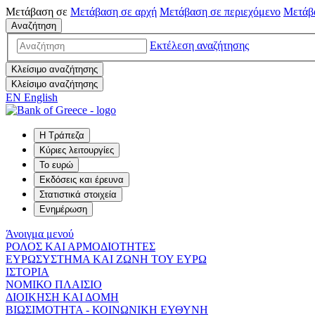
Μετάβαση σε
Μετάβαση σε
αρχή
Μετάβαση σε
περιεχόμενο
Μετάβ
Αναζήτηση
Εκτέλεση αναζήτησης
Κλείσιμο αναζήτησης
Κλείσιμο αναζήτησης
EN
English
Η Τράπεζα
Κύριες λειτουργίες
Το ευρώ
Εκδόσεις και έρευνα
Στατιστικά στοιχεία
Ενημέρωση
Άνοιγμα μενού
ΡΟΛΟΣ ΚΑΙ ΑΡΜΟΔΙΟΤΗΤΕΣ
ΕΥΡΩΣΥΣΤΗΜΑ ΚΑΙ ΖΩΝΗ ΤΟΥ ΕΥΡΩ
ΙΣΤΟΡΙΑ
ΝΟΜΙΚΟ ΠΛΑΙΣΙΟ
ΔΙΟΙΚΗΣΗ ΚΑΙ ΔΟΜΗ
ΒΙΩΣΙΜΟΤΗΤΑ - ΚΟΙΝΩΝΙΚΗ ΕΥΘΥΝΗ