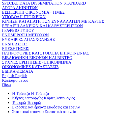
SPECIAL DATA DISSEMINATION STANDARD
ΑΓΟΡΑ ΑΚΙΝΗΤΩΝ
ΕΣΩΤΕΡΙΚΗ ΟΙΚΟΝΟΜΙΑ - ΤΙΜΕΣ
ΥΠΟΒΟΛΗ ΣΤΟΙΧΕΙΩΝ
ΚΙΝΗΣΗ ΚΑΙ ΑΠΑΤΗ ΤΩΝ ΣΥΝΑΛΛΑΓΩΝ ΜΕ ΚΑΡΤΕΣ
ΕΞΕΛΙΞΗ ΔΑΝΕΙΩΝ ΚΑΙ ΚΑΘΥΣΤΕΡΗΣΕΩΝ
ΓΡΑΦΕΙΟ ΤΥΠΟΥ
ΕΝΗΜΕΡΩΣΗ ΜΕΤΟΧΩΝ
ΕΥΚΑΙΡΙΕΣ ΑΠΑΣΧΟΛΗΣΗΣ
ΕΚΔΗΛΩΣΕΙΣ
ΕΠΕΞΗΓΗΣΕΙΣ
ΠΛΗΡΟΦΟΡΙΕΣ ΚΑΙ ΣΤΟΙΧΕΙΑ ΕΠΙΚΟΙΝΩΝΙΑΣ
ΒΙΒΛΙΟΘΗΚΗ ΕΙΚΟΝΩΝ ΚΑΙ ΒΙΝΤΕΟ
ΣΥΧΝΕΣ ΕΡΩΤΗΣΕΙΣ - ΕΠΙΚΟΙΝΩΝΙΑ
ΟΙΚΟΝΟΜΙΚΕΣ ΚΑΤΑΣΤΑΣΕΙΣ
ΕΙΔΙΚΑ ΘΕΜΑΤΑ
English
English
Κλείσιμο μενού
Πίσω
Η Τράπεζα
Η Τράπεζα
Κύριες λειτουργίες
Κύριες λειτουργίες
Το ευρώ
Το ευρώ
Εκδόσεις και έρευνα
Εκδόσεις και έρευνα
Στατιστικά στοιχεία
Στατιστικά στοιχεία