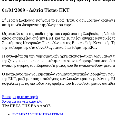
01/01/2009 - Δελτία Τύπου ΕΚΤ
Σήμερα η Σλοβακία εισήγαγε το ευρώ. Έτσι, ο αριθμός των κρατών 
αυτή τη νέα διεύρυνση της ζώνης του ευρώ.
Ως αποτέλεσμα της υιοθέτησης του ευρώ από τη Σλοβακία, η Národ
οποίο αποτελείται από την ΕΚΤ και τις 16 πλέον εθνικές κεντρικέ
Συστήματος Κεντρικών Τραπεζών και της Ευρωπαϊκής Κεντρικής Τράπ
την εισφορά της στα συναλλαγματικά διαθέσιμα της ΕΚΤ.
Η ενσωμάτωση των νομισματικών χρηματοπιστωτικών ιδρυμάτων της
της ζώνης του ευρώ σε ρευστότητα και στον καθορισμό του ποσού 
ανοικτής αγοράς του Ευρωσυστήματος που θα ανακοινωθούν μετά τη
Ο κατάλογος των νομισματικών χρηματοπιστωτικών ιδρυμάτων που ε
της ΕΚΤ, μαζί με τους καταλόγους των λοιπών κρατών μελών της ΕΕ
ασφάλεια για τις πιστοδοτικές πράξεις του Ευρωσυστήματος διατίθε
​​
Επιστροφή στην αρχή
Άνοιγμα σε νέα καρτέλα
ΤΡΑΠΕΖΑ ΤΗΣ ΕΛΛΑΔΟΣ
ΝΟΜΙΣΜΑΤΙΚΗ ΠΟΛΙΤΙΚΗ