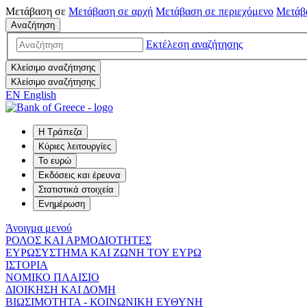
Μετάβαση σε
Μετάβαση σε
αρχή
Μετάβαση σε
περιεχόμενο
Μετάβ
Αναζήτηση
Εκτέλεση αναζήτησης
Κλείσιμο αναζήτησης
Κλείσιμο αναζήτησης
EN
English
Η Τράπεζα
Κύριες λειτουργίες
Το ευρώ
Εκδόσεις και έρευνα
Στατιστικά στοιχεία
Ενημέρωση
Άνοιγμα μενού
ΡΟΛΟΣ ΚΑΙ ΑΡΜΟΔΙΟΤΗΤΕΣ
ΕΥΡΩΣΥΣΤΗΜΑ ΚΑΙ ΖΩΝΗ ΤΟΥ ΕΥΡΩ
ΙΣΤΟΡΙΑ
ΝΟΜΙΚΟ ΠΛΑΙΣΙΟ
ΔΙΟΙΚΗΣΗ ΚΑΙ ΔΟΜΗ
ΒΙΩΣΙΜΟΤΗΤΑ - ΚΟΙΝΩΝΙΚΗ ΕΥΘΥΝΗ