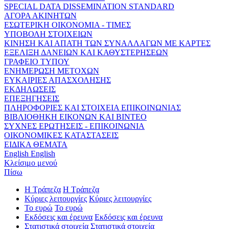
SPECIAL DATA DISSEMINATION STANDARD
ΑΓΟΡΑ ΑΚΙΝΗΤΩΝ
ΕΣΩΤΕΡΙΚΗ ΟΙΚΟΝΟΜΙΑ - ΤΙΜΕΣ
ΥΠΟΒΟΛΗ ΣΤΟΙΧΕΙΩΝ
ΚΙΝΗΣΗ ΚΑΙ ΑΠΑΤΗ ΤΩΝ ΣΥΝΑΛΛΑΓΩΝ ΜΕ ΚΑΡΤΕΣ
ΕΞΕΛΙΞΗ ΔΑΝΕΙΩΝ ΚΑΙ ΚΑΘΥΣΤΕΡΗΣΕΩΝ
ΓΡΑΦΕΙΟ ΤΥΠΟΥ
ΕΝΗΜΕΡΩΣΗ ΜΕΤΟΧΩΝ
ΕΥΚΑΙΡΙΕΣ ΑΠΑΣΧΟΛΗΣΗΣ
ΕΚΔΗΛΩΣΕΙΣ
ΕΠΕΞΗΓΗΣΕΙΣ
ΠΛΗΡΟΦΟΡΙΕΣ ΚΑΙ ΣΤΟΙΧΕΙΑ ΕΠΙΚΟΙΝΩΝΙΑΣ
ΒΙΒΛΙΟΘΗΚΗ ΕΙΚΟΝΩΝ ΚΑΙ ΒΙΝΤΕΟ
ΣΥΧΝΕΣ ΕΡΩΤΗΣΕΙΣ - ΕΠΙΚΟΙΝΩΝΙΑ
ΟΙΚΟΝΟΜΙΚΕΣ ΚΑΤΑΣΤΑΣΕΙΣ
ΕΙΔΙΚΑ ΘΕΜΑΤΑ
English
English
Κλείσιμο μενού
Πίσω
Η Τράπεζα
Η Τράπεζα
Κύριες λειτουργίες
Κύριες λειτουργίες
Το ευρώ
Το ευρώ
Εκδόσεις και έρευνα
Εκδόσεις και έρευνα
Στατιστικά στοιχεία
Στατιστικά στοιχεία