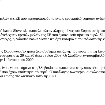
μελών της ΕΕ που χρησιμοποιούν το ενιαίο ευρωπαϊκό νόμισμα ανέρχ
ná banka Slovenska αποτελεί πλέον πλήρες μέλος του Ευρωσυστήματο
ς τράπεζες των κρατών μελών της ΕΕ που έχουν υιοθετήσει το ευρώ. 
εζας, η Národná banka Slovenska έχει καταβάλει το υπόλοιπο της ε
 Σλοβακίας στο τραπεζικό σύστημα της ζώνης του ευρώ την 1η Ιανο
αναφοράς στις 29 και 30 Δεκεμβρίου 2008. Οι Σλοβάκοι αντισυμβαλλ
ν 1η Ιανουαρίου 2009.
ίναι εγκατεστημένα στη Σλοβακία και υπόκεινται στην υποχρέωση τ
 που έχουν υιοθετήσει το ευρώ. Ο κατάλογος των περιουσιακών στοιχ
ται επίσης στο δικτυακό τόπο της ΕΚΤ.