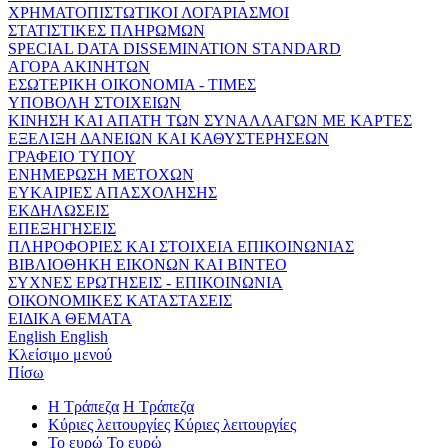
ΧΡΗΜΑΤΟΠΙΣΤΩΤΙΚΟΙ ΛΟΓΑΡΙΑΣΜΟΙ
ΣΤΑΤΙΣΤΙΚΕΣ ΠΛΗΡΩΜΩΝ
SPECIAL DATA DISSEMINATION STANDARD
ΑΓΟΡΑ ΑΚΙΝΗΤΩΝ
ΕΣΩΤΕΡΙΚΗ ΟΙΚΟΝΟΜΙΑ - ΤΙΜΕΣ
ΥΠΟΒΟΛΗ ΣΤΟΙΧΕΙΩΝ
ΚΙΝΗΣΗ ΚΑΙ ΑΠΑΤΗ ΤΩΝ ΣΥΝΑΛΛΑΓΩΝ ΜΕ ΚΑΡΤΕΣ
ΕΞΕΛΙΞΗ ΔΑΝΕΙΩΝ ΚΑΙ ΚΑΘΥΣΤΕΡΗΣΕΩΝ
ΓΡΑΦΕΙΟ ΤΥΠΟΥ
ΕΝΗΜΕΡΩΣΗ ΜΕΤΟΧΩΝ
ΕΥΚΑΙΡΙΕΣ ΑΠΑΣΧΟΛΗΣΗΣ
ΕΚΔΗΛΩΣΕΙΣ
ΕΠΕΞΗΓΗΣΕΙΣ
ΠΛΗΡΟΦΟΡΙΕΣ ΚΑΙ ΣΤΟΙΧΕΙΑ ΕΠΙΚΟΙΝΩΝΙΑΣ
ΒΙΒΛΙΟΘΗΚΗ ΕΙΚΟΝΩΝ ΚΑΙ ΒΙΝΤΕΟ
ΣΥΧΝΕΣ ΕΡΩΤΗΣΕΙΣ - ΕΠΙΚΟΙΝΩΝΙΑ
ΟΙΚΟΝΟΜΙΚΕΣ ΚΑΤΑΣΤΑΣΕΙΣ
ΕΙΔΙΚΑ ΘΕΜΑΤΑ
English
English
Κλείσιμο μενού
Πίσω
Η Τράπεζα
Η Τράπεζα
Κύριες λειτουργίες
Κύριες λειτουργίες
Το ευρώ
Το ευρώ