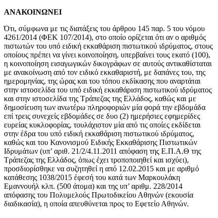
ΑΝΑΚΟΙΝΩΝΕΙ
Ότι, σύμφωνα με τις διατάξεις του άρθρου 145 παρ. 5 του νόμου
4261/2014 (ΦΕΚ 107/2014), στο οποίο ορίζεται ότι αν ο αριθμός
πιστωτών του υπό ειδική εκκαθάριση πιστωτικού ιδρύματος, στους
οποίους πρέπει να γίνει κοινοποίηση, υπερβαίνει τους εκατό (100),
η κοινοποίηση εισαγωγικών δικογράφων σε αυτούς αντικαθίσταται
με ανακοίνωση από τον ειδικό εκκαθαριστή, με δαπάνες του, της
ημερομηνίας, της ώρας και του τόπου εκδίκασης που αναρτάται
στην ιστοσελίδα του υπό ειδική εκκαθάριση πιστωτικού ιδρύματος
και στην ιστοσελίδα της Τράπεζας της Ελλάδος, καθώς και με
δημοσίευση των ανωτέρω πληροφοριών μία φορά την εβδομάδα
επί τρεις συνεχείς εβδομάδες σε δυο (2) ημερήσιες εφημερίδες
ευρείας κυκλοφορίας, τουλάχιστον μία από τις οποίες εκδίδεται
στην έδρα του υπό ειδική εκκαθάριση πιστωτικού ιδρύματος,
καθώς και του Κανονισμού Ειδικής Εκκαθάρισης Πιστωτικών
Ιδρυμάτων (υπ’ αριθ. 21/2/4.11.2011 απόφαση της Ε.Π.Α.Θ της
Τράπεζας της Ελλάδος, όπως έχει τροποποιηθεί και ισχύει),
προσδιορίσθηκε να συζητηθεί η από 12.02.2015 και με αριθμό
κατάθεσης 1038/2015 έφεσή του κατά των Μαρκουλάκη
Εμαννουήλ κλπ. (500 άτομα) και της υπ’ αριθμ. 228/2014
απόφασης του Πολυμελούς Πρωτοδικείου Αθηνών (εκουσία
διαδικασία), η οποία απευθύνεται προς το Εφετείο Αθηνών.