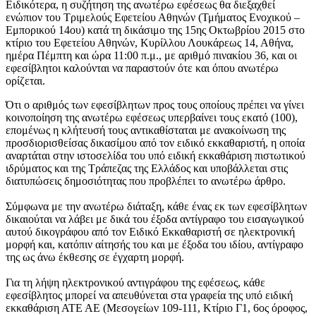
Ειδικότερα, η συζήτηση της ανωτέρω εφέσεως θα διεξαχθεί
ενώπιον του Τριμελούς Εφετείου Αθηνών (Τμήματος Ενοχικού –
Εμπορικού 14ου) κατά τη δικάσιμο της 15ης Οκτωβρίου 2015 στο
κτίριο του Εφετείου Αθηνών, Κυρίλλου Λουκάρεως 14, Αθήνα,
ημέρα Πέμπτη και ώρα 11:00 π.μ., με αριθμό πινακίου 36, και οι
εφεσίβλητοι καλούνται να παραστούν ότε και όπου
ανωτέρω
ορίζεται
.
Ότι ο αριθμός των εφεσίβλητων προς τους οποίους πρέπει να γίνει
κοινοποίηση της ανωτέρω εφέσεως υπερβαίνει τους εκατό (100),
επομένως η κλήτευσή τους αντικαθίσταται με ανακοίνωση της
προσδιορισθείσας δικασίμου από τον ειδικό εκκαθαριστή, η οποία
αναρτάται στην ιστοσελίδα του υπό ειδική εκκαθάριση πιστωτικού
ιδρύματος και της Τράπεζας της Ελλάδος και υποβάλλεται στις
διατυπώσεις δημοσιότητας που προβλέπει το ανωτέρω άρθρο.
Σύμφωνα με την ανωτέρω διάταξη, κάθε ένας εκ των εφεσίβλητων
δικαιούται να λάβει με δικά του έξοδα αντίγραφο του εισαγωγικού
αυτού δικογράφου από τον Ειδικό Εκκαθαριστή σε ηλεκτρονική
μορφή και, κατόπιν αίτησής του και με έξοδα του ιδίου, αντίγραφο
της ως άνω έκθεσης σε έγχαρτη μορφή.
Για τη λήψη ηλεκτρονικού αντιγράφου της εφέσεως, κάθε
εφεσίβλητος μπορεί να απευθύνεται στα γραφεία της υπό ειδική
εκκαθάριση ΑΤΕ ΑΕ (Mεσογείων 109-111, Κτίριο Γ1, 6ος όροφος,