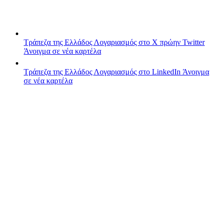
Τράπεζα της Ελλάδος
Λογαριασμός στο X πρώην Twitter
Άνοιγμα σε νέα καρτέλα
Τράπεζα της Ελλάδος
Λογαριασμός στο LinkedIn
Άνοιγμα
σε νέα καρτέλα