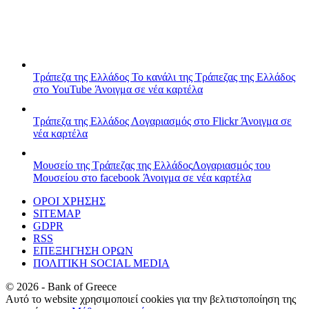
Τράπεζα της Ελλάδος
Το κανάλι της Τράπεζας της Ελλάδος
στο YouTube
Άνοιγμα σε νέα καρτέλα
Τράπεζα της Ελλάδος
Λογαριασμός στο Flickr
Άνοιγμα σε
νέα καρτέλα
Μουσείο της Τράπεζας της Ελλάδος
Λογαριασμός του
Μουσείου στο facebook
Άνοιγμα σε νέα καρτέλα
ΟΡΟΙ ΧΡΗΣΗΣ
SITEMAP
GDPR
RSS
ΕΠΕΞΗΓΗΣΗ ΟΡΩΝ
ΠΟΛΙΤΙΚΗ SOCIAL MEDIA
©
2026
- Bank of Greece
Αυτό το website χρησιμοποιεί cookies για την βελτιστοποίηση της