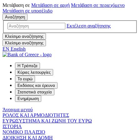
Μετάβαση σε
Μετάβαση σε
αρχή
Μετάβαση σε
περιεχόμενο
Μετάβαση σε
υποσέλιδο
Αναζήτηση
Εκτέλεση αναζήτησης
Κλείσιμο αναζήτησης
Κλείσιμο αναζήτησης
EN
English
Η Τράπεζα
Κύριες λειτουργίες
Το ευρώ
Εκδόσεις και έρευνα
Στατιστικά στοιχεία
Ενημέρωση
Άνοιγμα μενού
ΡΟΛΟΣ ΚΑΙ ΑΡΜΟΔΙΟΤΗΤΕΣ
ΕΥΡΩΣΥΣΤΗΜΑ ΚΑΙ ΖΩΝΗ ΤΟΥ ΕΥΡΩ
ΙΣΤΟΡΙΑ
ΝΟΜΙΚΟ ΠΛΑΙΣΙΟ
ΔΙΟΙΚΗΣΗ ΚΑΙ ΔΟΜΗ