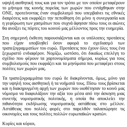
υψηλή αισθητική τους και για τον τρόπο με τον οποίον μεταφέρουν
το μήνυμα της κοινής πορείας των χωρών που εντάχθηκαν στην
ΟΝΕ, προτείνοντας έναν συμβολισμό που υπερβαίνει τις εθνικές
διαιρέσεις και εκφράζει την πεποίθηση ότι μόνο η συνεργασία και
η γεφύρωση των χασμάτων που συχνά άφησαν πίσω τους οι αιώνες
θα ανοίξει τις πόρτες του κοινού μας μέλλοντος προς την ευημερία.
Στη σημερινή έκθεση παρουσιάζονται και οι υπόλοιπες προτάσεις
που είχαν υποβληθεί όσον αφορά το σχεδιασμό των
τραπεζογραμματίων του ευρώ. Προτάσεις που έχουν όλες τους ένα
ξεχωριστό ενδιαφέρον. Νομίζω, ωστόσο, ότι δικαίως επελέγη το
σχέδιο που φέρουν τα χαρτονομίσματα σήμερα, κυρίως για τους
συμβολισμούς που εκφράζει και τα μηνύματα που μεταφέρει στους
πολίτες των χωρών μας.
Τα τραπεζογραμμάτια του ευρώ δε διακρίνονται, όμως, μόνο για
την υψηλή τους αισθητική ή τα νοήματά τους. Πίσω τους βρίσκεται
και η διακηρυγμένη αρχή των χωρών που υιοθέτησαν το κοινό μας
νόμισμα να διαφυλάξουν την αξία του μέσα από την άσκηση μιας
συνετής νομισματικής πολιτικής, η οποία θα αποκλείει την
πιθανότητα εκδήλωσης νομισματικής αστάθειας στο μέλλον.
Αστάθειας που πολλές φορές στο παρελθόν ταλαιπώρησε τις
οικονομίες και τους πολίτες πολλών ευρωπαϊκών κρατών.
Κυρίες και κύριοι,