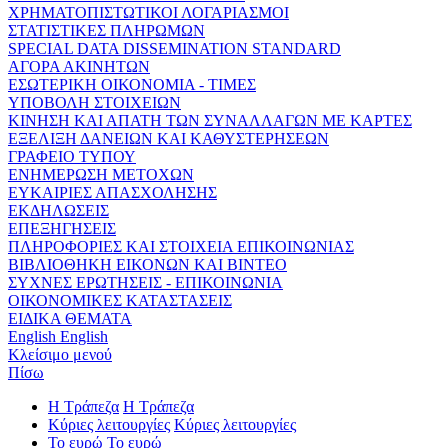
ΧΡΗΜΑΤΟΠΙΣΤΩΤΙΚΟΙ ΛΟΓΑΡΙΑΣΜΟΙ
ΣΤΑΤΙΣΤΙΚΕΣ ΠΛΗΡΩΜΩΝ
SPECIAL DATA DISSEMINATION STANDARD
ΑΓΟΡΑ ΑΚΙΝΗΤΩΝ
ΕΣΩΤΕΡΙΚΗ ΟΙΚΟΝΟΜΙΑ - ΤΙΜΕΣ
ΥΠΟΒΟΛΗ ΣΤΟΙΧΕΙΩΝ
ΚΙΝΗΣΗ ΚΑΙ ΑΠΑΤΗ ΤΩΝ ΣΥΝΑΛΛΑΓΩΝ ΜΕ ΚΑΡΤΕΣ
ΕΞΕΛΙΞΗ ΔΑΝΕΙΩΝ ΚΑΙ ΚΑΘΥΣΤΕΡΗΣΕΩΝ
ΓΡΑΦΕΙΟ ΤΥΠΟΥ
ΕΝΗΜΕΡΩΣΗ ΜΕΤΟΧΩΝ
ΕΥΚΑΙΡΙΕΣ ΑΠΑΣΧΟΛΗΣΗΣ
ΕΚΔΗΛΩΣΕΙΣ
ΕΠΕΞΗΓΗΣΕΙΣ
ΠΛΗΡΟΦΟΡΙΕΣ ΚΑΙ ΣΤΟΙΧΕΙΑ ΕΠΙΚΟΙΝΩΝΙΑΣ
ΒΙΒΛΙΟΘΗΚΗ ΕΙΚΟΝΩΝ ΚΑΙ ΒΙΝΤΕΟ
ΣΥΧΝΕΣ ΕΡΩΤΗΣΕΙΣ - ΕΠΙΚΟΙΝΩΝΙΑ
ΟΙΚΟΝΟΜΙΚΕΣ ΚΑΤΑΣΤΑΣΕΙΣ
ΕΙΔΙΚΑ ΘΕΜΑΤΑ
English
English
Κλείσιμο μενού
Πίσω
Η Τράπεζα
Η Τράπεζα
Κύριες λειτουργίες
Κύριες λειτουργίες
Το ευρώ
Το ευρώ