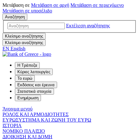
Μετάβαση σε
Μετάβαση σε
αρχή
Μετάβαση σε
περιεχόμενο
Μετάβαση σε
υποσέλιδο
Αναζήτηση
Εκτέλεση αναζήτησης
Κλείσιμο αναζήτησης
Κλείσιμο αναζήτησης
EN
English
Η Τράπεζα
Κύριες λειτουργίες
Το ευρώ
Εκδόσεις και έρευνα
Στατιστικά στοιχεία
Ενημέρωση
Άνοιγμα μενού
ΡΟΛΟΣ ΚΑΙ ΑΡΜΟΔΙΟΤΗΤΕΣ
ΕΥΡΩΣΥΣΤΗΜΑ ΚΑΙ ΖΩΝΗ ΤΟΥ ΕΥΡΩ
ΙΣΤΟΡΙΑ
ΝΟΜΙΚΟ ΠΛΑΙΣΙΟ
ΔΙΟΙΚΗΣΗ ΚΑΙ ΔΟΜΗ