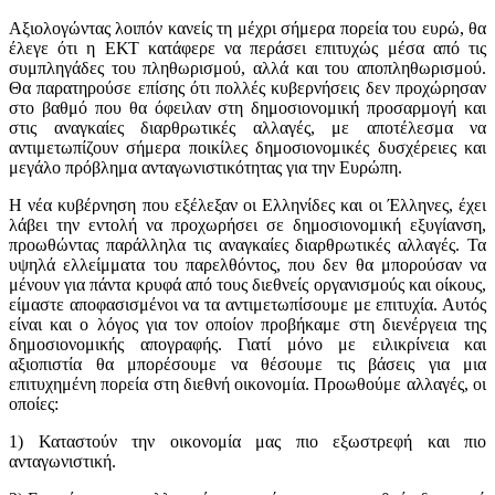
Αξιολογώντας λοιπόν κανείς τη μέχρι σήμερα πορεία του ευρώ, θα
έλεγε ότι η ΕΚΤ κατάφερε να περάσει επιτυχώς μέσα από τις
συμπληγάδες του πληθωρισμού, αλλά και του αποπληθωρισμού.
Θα παρατηρούσε επίσης ότι πολλές κυβερνήσεις δεν προχώρησαν
στο βαθμό που θα όφειλαν στη δημοσιονομική προσαρμογή και
στις αναγκαίες διαρθρωτικές αλλαγές, με αποτέλεσμα να
αντιμετωπίζουν σήμερα ποικίλες δημοσιονομικές δυσχέρειες και
μεγάλο πρόβλημα ανταγωνιστικότητας για την Ευρώπη.
Η νέα κυβέρνηση που εξέλεξαν οι Ελληνίδες και οι Έλληνες, έχει
λάβει την εντολή να προχωρήσει σε δημοσιονομική εξυγίανση,
προωθώντας παράλληλα τις αναγκαίες διαρθρωτικές αλλαγές. Τα
υψηλά ελλείμματα του παρελθόντος, που δεν θα μπορούσαν να
μένουν για πάντα κρυφά από τους διεθνείς οργανισμούς και οίκους,
είμαστε αποφασισμένοι να τα αντιμετωπίσουμε με επιτυχία. Αυτός
είναι και ο λόγος για τον οποίον προβήκαμε στη διενέργεια της
δημοσιονομικής απογραφής. Γιατί μόνο με ειλικρίνεια και
αξιοπιστία θα μπορέσουμε να θέσουμε τις βάσεις για μια
επιτυχημένη πορεία στη διεθνή οικονομία. Προωθούμε αλλαγές, οι
οποίες:
1) Καταστούν την οικονομία μας πιο εξωστρεφή και πιο
ανταγωνιστική.