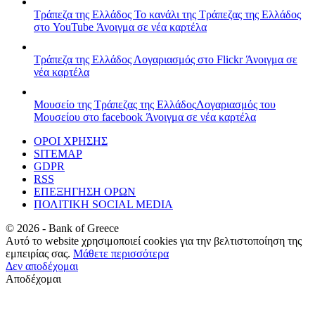
Τράπεζα της Ελλάδος
Το κανάλι της Τράπεζας της Ελλάδος
στο YouTube
Άνοιγμα σε νέα καρτέλα
Τράπεζα της Ελλάδος
Λογαριασμός στο Flickr
Άνοιγμα σε
νέα καρτέλα
Μουσείο της Τράπεζας της Ελλάδος
Λογαριασμός του
Μουσείου στο facebook
Άνοιγμα σε νέα καρτέλα
ΟΡΟΙ ΧΡΗΣΗΣ
SITEMAP
GDPR
RSS
ΕΠΕΞΗΓΗΣΗ ΟΡΩΝ
ΠΟΛΙΤΙΚΗ SOCIAL MEDIA
©
2026
- Bank of Greece
Αυτό το website χρησιμοποιεί cookies για την βελτιστοποίηση της
εμπειρίας σας.
Μάθετε περισσότερα
Δεν αποδέχομαι
Αποδέχομαι