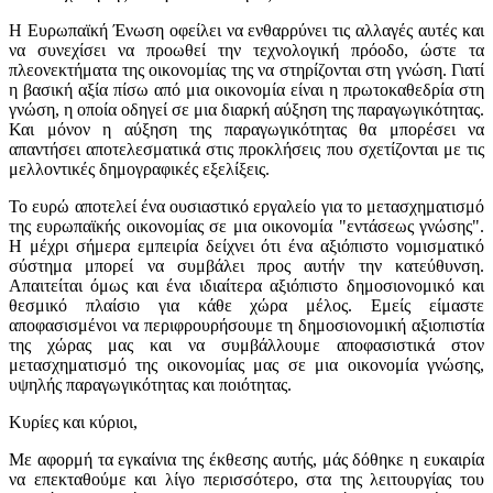
Η Ευρωπαϊκή Ένωση οφείλει να ενθαρρύνει τις αλλαγές αυτές και
να συνεχίσει να προωθεί την τεχνολογική πρόοδο, ώστε τα
πλεονεκτήματα της οικονομίας της να στηρίζονται στη γνώση. Γιατί
η βασική αξία πίσω από μια οικονομία είναι η πρωτοκαθεδρία στη
γνώση, η οποία οδηγεί σε μια διαρκή αύξηση της παραγωγικότητας.
Και μόνον η αύξηση της παραγωγικότητας θα μπορέσει να
απαντήσει αποτελεσματικά στις προκλήσεις που σχετίζονται με τις
μελλοντικές δημογραφικές εξελίξεις.
Το ευρώ αποτελεί ένα ουσιαστικό εργαλείο για το μετασχηματισμό
της ευρωπαϊκής οικονομίας σε μια οικονομία "εντάσεως γνώσης".
Η μέχρι σήμερα εμπειρία δείχνει ότι ένα αξιόπιστο νομισματικό
σύστημα μπορεί να συμβάλει προς αυτήν την κατεύθυνση.
Απαιτείται όμως και ένα ιδιαίτερα αξιόπιστο δημοσιονομικό και
θεσμικό πλαίσιο για κάθε χώρα μέλος. Εμείς είμαστε
αποφασισμένοι να περιφρουρήσουμε τη δημοσιονομική αξιοπιστία
της χώρας μας και να συμβάλλουμε αποφασιστικά στον
μετασχηματισμό της οικονομίας μας σε μια οικονομία γνώσης,
υψηλής παραγωγικότητας και ποιότητας.
Κυρίες και κύριοι,
Με αφορμή τα εγκαίνια της έκθεσης αυτής, μάς δόθηκε η ευκαιρία
να επεκταθούμε και λίγο περισσότερο, στα της λειτουργίας του