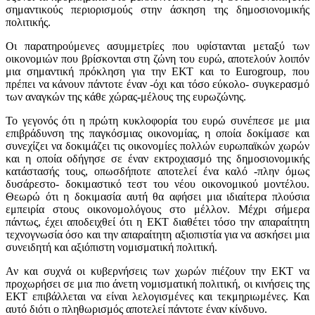
σημαντικούς περιορισμούς στην άσκηση της δημοσιονομικής
πολιτικής.
Οι παρατηρούμενες ασυμμετρίες που υφίστανται μεταξύ των
οικονομιών που βρίσκονται στη ζώνη του ευρώ, αποτελούν λοιπόν
μια σημαντική πρόκληση για την ΕΚΤ και το Eurogroup, που
πρέπει να κάνουν πάντοτε έναν -όχι και τόσο εύκολο- συγκερασμό
των αναγκών της κάθε χώρας-μέλους της ευρωζώνης.
Το γεγονός ότι η πρώτη κυκλοφορία του ευρώ συνέπεσε με μια
επιβράδυνση της παγκόσμιας οικονομίας, η οποία δοκίμασε και
συνεχίζει να δοκιμάζει τις οικονομίες πολλών ευρωπαϊκών χωρών
και η οποία οδήγησε σε έναν εκτροχιασμό της δημοσιονομικής
κατάστασής τους, οπωσδήποτε αποτελεί ένα καλό -πλην όμως
δυσάρεστο- δοκιμαστικό τεστ του νέου οικονομικού μοντέλου.
Θεωρώ ότι η δοκιμασία αυτή θα αφήσει μια ιδιαίτερα πλούσια
εμπειρία στους οικονομολόγους στο μέλλον. Μέχρι σήμερα
πάντως, έχει αποδειχθεί ότι η ΕΚΤ διαθέτει τόσο την απαραίτητη
τεχνογνωσία όσο και την απαραίτητη αξιοπιστία για να ασκήσει μια
συνειδητή και αξιόπιστη νομισματική πολιτική.
Αν και συχνά οι κυβερνήσεις των χωρών πιέζουν την ΕΚΤ να
προχωρήσει σε μια πιο άνετη νομισματική πολιτική, οι κινήσεις της
ΕΚΤ επιβάλλεται να είναι λελογισμένες και τεκμηριωμένες. Και
αυτό διότι ο πληθωρισμός αποτελεί πάντοτε έναν κίνδυνο.