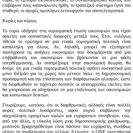
επιβάρυνε τους καταναλωτές ήρθη, το τραπεζικό σύστημα έγινε πιο
σταθερό, οι αγορές ομολόγων λειτουργούν πιο αποτελεσματικά.
Κυρίες και κύριοι,
Το ευρώ οδήγησε στη νομισματική ένωση οικονομιών που είχαν
αρκετές και ουσιαστικές διαφορές μεταξύ τους. Έτσι, ευλόγως
τίθεται το ερώτημα αν μια ενιαία νομισματική πολιτική είναι
κατάλληλη για όλους. Αν, δηλαδή, μπορεί να εξυπηρετεί
ταυτόχρονα τις ανάγκες οικονομιών που δοκιμάζονται από μια
επιβράδυνση και οικονομιών που βρίσκονται σε μια φάση
υπερθέρμανσης. Αν ανατρέξουμε στην οικονομική θεωρία, θα
δούμε ότι μια ενιαία νομισματική πολιτική αφήνει ουσιαστικά μια
μόνο διέξοδο για τις χώρες που μένουν πίσω: τη δημοσιονομική
προσαρμογή και την επίσπευση των διαρθρωτικών αλλαγών, ώστε
να διορθωθούν το ταχύτερο δυνατόν οι ανισορροπίες εκείνες που
θα μπορούσαν να οδηγήσουν σε μια επιδείνωση των οικονομικών
και κοινωνικών δεικτών.
Γνωρίζουμε, ωστόσο, ότι οι διαρθρωτικές αλλαγές είναι πολλές
φορές πολιτικά δυσάρεστες, αφού συχνά επιβάλουν την
απεμπόληση ορισμένων καλών και ευχάριστων συνηθειών, ενώ,
από την άλλη, η εύκολη λύση μιας δημοσιονομικής χαλάρωσης,
μολονότι βραχυπρόθεσμα είναι πάντοτε πιο ευχάριστη, συνήθως
οξύνει τα προβλήματα στο μέλλον. Άλλωστε, η ΟΝΕ συνεπάγεται