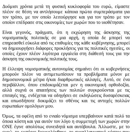
Δυόμισι χρόνια μετά τη φυσική κυκλοφορία του ευρώ, είμαστε
πλέον σε θέση να αντλήσουμε κάποια πρώτα συμπεράσματα για
τον τρόπο, με τον οποίο λειτούργησε και για τον τρόπο με τον
οποίον επέδρασε στις οικονομίες των χωρών που το υιοθέτησαν.
Είναι γεγονός, πράγματι, ότι η εκχώρηση της άσκησης της
νομισματικής πολιτικής σε μια αρχή, η οποία δε μπορεί να
επηρεασθεί εύκολα από τις επιθυμίες της κάθε κυβέρνησης, μπορεί
να δημιουργήσει διάφορες προκλήσεις για τις πολιτικές ηγεσίες, οι
οποίες έχουν πλέον λιγότερα εργαλεία στη διάθεσή τους για την
άσκηση της οικονομικής πολιτικής τους.
Η έλλειψη νομισματικής αυτονομίας σημαίνει ότι οι κυβερνήσεις
μπορούν πλέον να αντιμετωπίσουν τα προβλήματα μόνον με
δημοσιονομικά μέτρα ή/και διαρθρωτικές αλλαγές. Αυτό, σε ένα
περιβάλλον, όπου επιδοκιμάζεται μεν η οικονομική ορθοδοξία,
αλλά συχνά οι απαιτήσεις των πολιτών συγκρούονται με τις
επιταγές της, ενδέχεται να οδηγήσει σε εκδηλώσεις δυσαρέσκειας
και οπωσδήποτε δοκιμάζει το σθένος και τις αντοχές πολλών
ευρωπαίων ομολόγων μου.
Όμως, τα οφέλη από το ενιαίο νόμισμα υπερβαίνουν κατά πολύ τα
όποια κόστη και για αυτόν τον λόγο η συμμετοχή των χωρών στην
ΟΝΕ έγινε απολύτως συνειδητά και αυτόβουλα. Άλλωστε, με το
ευρώ, το εμπόριο διευκολύνθηκε, το συναλλαγματικό κόστος που