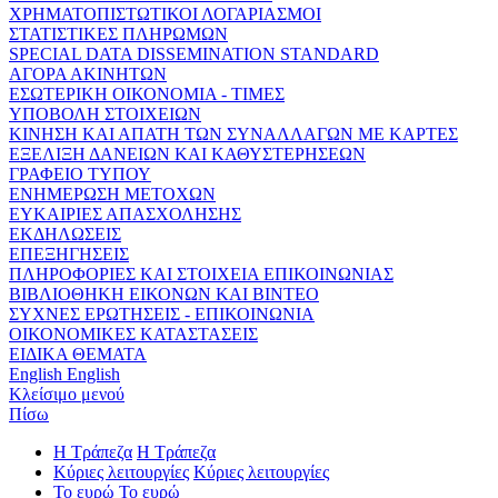
ΧΡΗΜΑΤΟΠΙΣΤΩΤΙΚΟΙ ΛΟΓΑΡΙΑΣΜΟΙ
ΣΤΑΤΙΣΤΙΚΕΣ ΠΛΗΡΩΜΩΝ
SPECIAL DATA DISSEMINATION STANDARD
ΑΓΟΡΑ ΑΚΙΝΗΤΩΝ
ΕΣΩΤΕΡΙΚΗ ΟΙΚΟΝΟΜΙΑ - ΤΙΜΕΣ
ΥΠΟΒΟΛΗ ΣΤΟΙΧΕΙΩΝ
ΚΙΝΗΣΗ ΚΑΙ ΑΠΑΤΗ ΤΩΝ ΣΥΝΑΛΛΑΓΩΝ ΜΕ ΚΑΡΤΕΣ
ΕΞΕΛΙΞΗ ΔΑΝΕΙΩΝ ΚΑΙ ΚΑΘΥΣΤΕΡΗΣΕΩΝ
ΓΡΑΦΕΙΟ ΤΥΠΟΥ
ΕΝΗΜΕΡΩΣΗ ΜΕΤΟΧΩΝ
ΕΥΚΑΙΡΙΕΣ ΑΠΑΣΧΟΛΗΣΗΣ
ΕΚΔΗΛΩΣΕΙΣ
ΕΠΕΞΗΓΗΣΕΙΣ
ΠΛΗΡΟΦΟΡΙΕΣ ΚΑΙ ΣΤΟΙΧΕΙΑ ΕΠΙΚΟΙΝΩΝΙΑΣ
ΒΙΒΛΙΟΘΗΚΗ ΕΙΚΟΝΩΝ ΚΑΙ ΒΙΝΤΕΟ
ΣΥΧΝΕΣ ΕΡΩΤΗΣΕΙΣ - ΕΠΙΚΟΙΝΩΝΙΑ
ΟΙΚΟΝΟΜΙΚΕΣ ΚΑΤΑΣΤΑΣΕΙΣ
ΕΙΔΙΚΑ ΘΕΜΑΤΑ
English
English
Κλείσιμο μενού
Πίσω
Η Τράπεζα
Η Τράπεζα
Κύριες λειτουργίες
Κύριες λειτουργίες
Το ευρώ
Το ευρώ