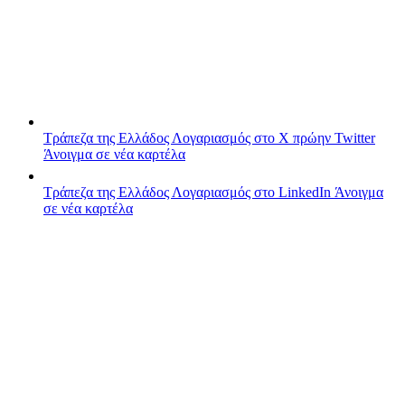
Τράπεζα της Ελλάδος
Λογαριασμός στο X πρώην Twitter
Άνοιγμα σε νέα καρτέλα
Τράπεζα της Ελλάδος
Λογαριασμός στο LinkedIn
Άνοιγμα
σε νέα καρτέλα