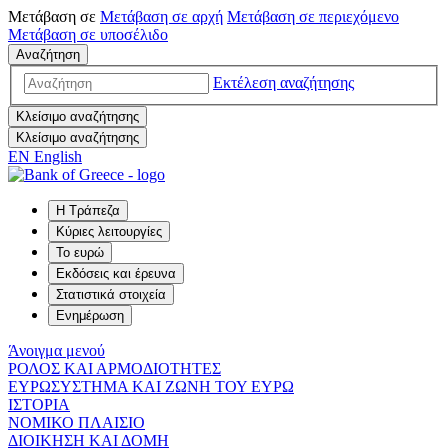
Μετάβαση σε
Μετάβαση σε
αρχή
Μετάβαση σε
περιεχόμενο
Μετάβαση σε
υποσέλιδο
Αναζήτηση
Εκτέλεση αναζήτησης
Κλείσιμο αναζήτησης
Κλείσιμο αναζήτησης
EN
English
Η Τράπεζα
Κύριες λειτουργίες
Το ευρώ
Εκδόσεις και έρευνα
Στατιστικά στοιχεία
Ενημέρωση
Άνοιγμα μενού
ΡΟΛΟΣ ΚΑΙ ΑΡΜΟΔΙΟΤΗΤΕΣ
ΕΥΡΩΣΥΣΤΗΜΑ ΚΑΙ ΖΩΝΗ ΤΟΥ ΕΥΡΩ
ΙΣΤΟΡΙΑ
ΝΟΜΙΚΟ ΠΛΑΙΣΙΟ
ΔΙΟΙΚΗΣΗ ΚΑΙ ΔΟΜΗ