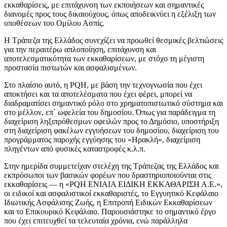
εκκαθαρίσεις, με επιτάχυνση των εκποιήσεων και σημαντικές
διανομές προς τους δικαιούχους, όπως αποδεικνύει η εξέλιξη των
υποθέσεων του Ομίλου Ασπίς.
Η Τράπεζα της Ελλάδος συνεχίζει να προωθεί θεσμικές βελτιώσεις
για την περαιτέρω απλοποίηση, επιτάχυνση και
αποτελεσματικότητα των εκκαθαρίσεων, με στόχο τη μέγιστη
προστασία πιστωτών και ασφαλισμένων.
Στο πλαίσιο αυτό, η PQH, με βάση την τεχνογνωσία που έχει
αποκτήσει και τα αποτελέσματα που έχει φέρει, μπορεί να
διαδραματίσει σημαντικό ρόλο στο χρηματοπιστωτικό σύστημα και
στο μέλλον, επ΄ ωφελεία του δημοσίου. Όπως για παράδειγμα τη
διαχείριση ληξιπρόθεσμων οφειλών προς το Δημόσιο, υποστήριξη
στη διαχείριση φακέλων εγγυήσεων του δημοσίου, διαχείριση του
προγράμματος παροχής εγγύησης του «Ηρακλή», διαχείριση
πληγέντων από φυσικές καταστροφές κ.λ.π.
Στην ημερίδα συμμετείχαν στελέχη της Τράπεζας της Ελλάδος και
εκπρόσωποι των βασικών φορέων που δραστηριοποιούνται στις
εκκαθαρίσεις — η «PQH ΕΝΙΑΙΑ ΕΙΔΙΚΗ ΕΚΚΑΘΑΡΙΣΗ Α.Ε.»,
οι ειδικοί και ασφαλιστικοί εκκαθαριστές, το Εγγυητικό Κεφάλαιο
Ιδιωτικής Ασφάλισης Ζωής, η Επιτροπή Ειδικών Εκκαθαρίσεων
και το Επικουρικό Κεφάλαιο. Παρουσιάστηκε το σημαντικό έργο
που έχει επιτευχθεί τα τελευταία χρόνια, ενώ παράλληλα