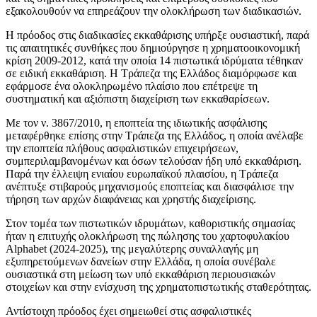
εξακολουθούν να επηρεάζουν την ολοκλήρωση των διαδικασιών.
Η πρόοδος στις διαδικασίες εκκαθάρισης υπήρξε ουσιαστική, παρά
τις απαιτητικές συνθήκες που δημιούργησε η χρηματοοικονομική
κρίση 2009-2012, κατά την οποία 14 πιστωτικά ιδρύματα τέθηκαν
σε ειδική εκκαθάριση. Η Τράπεζα της Ελλάδος διαμόρφωσε και
εφάρμοσε ένα ολοκληρωμένο πλαίσιο που επέτρεψε τη
συστηματική και αξιόπιστη διαχείριση των εκκαθαρίσεων.
Με τον ν. 3867/2010, η εποπτεία της ιδιωτικής ασφάλισης
μεταφέρθηκε επίσης στην Τράπεζα της Ελλάδος, η οποία ανέλαβε
την εποπτεία πλήθους ασφαλιστικών επιχειρήσεων,
συμπεριλαμβανομένων και όσων τελούσαν ήδη υπό εκκαθάριση.
Παρά την έλλειψη ενιαίου ευρωπαϊκού πλαισίου, η Τράπεζα
ανέπτυξε στιβαρούς μηχανισμούς εποπτείας και διασφάλισε την
τήρηση των αρχών διαφάνειας και χρηστής διαχείρισης.
Στον τομέα των πιστωτικών ιδρυμάτων, καθοριστικής σημασίας
ήταν η επιτυχής ολοκλήρωση της πώλησης του χαρτοφυλακίου
Alphabet (2024-2025), της μεγαλύτερης συναλλαγής μη
εξυπηρετούμενων δανείων στην Ελλάδα, η οποία συνέβαλε
ουσιαστικά στη μείωση των υπό εκκαθάριση περιουσιακών
στοιχείων και στην ενίσχυση της χρηματοπιστωτικής σταθερότητας.
Αντίστοιχη πρόοδος έχει σημειωθεί στις ασφαλιστικές