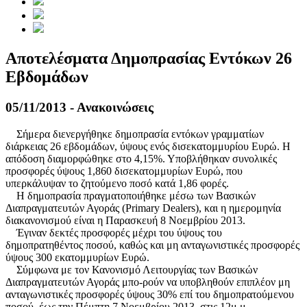
Αποτελέσματα Δημοπρασίας Εντόκων 26
Εβδομάδων
05/11/2013 - Ανακοινώσεις
Σήμερα διενεργήθηκε δημοπρασία εντόκων γραμματίων
διάρκειας 26 εβδομάδων, ύψους ενός δισεκατομμυρίου Ευρώ. Η
απόδοση διαμορφώθηκε στο 4,15%. Υποβλήθηκαν συνολικές
προσφορές ύψους 1,860 δισεκατομμυρίων Ευρώ, που
υπερκάλυψαν το ζητούμενο ποσό κατά 1,86 φορές.
Η δημοπρασία πραγματοποιήθηκε μέσω των Βασικών
Διαπραγματευτών Αγοράς (Primary Dealers), και η ημερομηνία
διακανονισμού είναι η Παρασκευή 8 Νοεμβρίου 2013.
Έγιναν δεκτές προσφορές μέχρι του ύψους του
δημοπρατηθέντος ποσού, καθώς και μη ανταγωνιστικές προσφορές
ύψους 300 εκατομμυρίων Ευρώ.
Σύμφωνα με τον Κανονισμό Λειτουργίας των Βασικών
Διαπραγματευτών Αγοράς μπο-ρούν να υποβληθούν επιπλέον μη
ανταγωνιστικές προσφορές ύψους 30% επί του δημοπρατούμενου
ποσού, έως την Πέμπτη 7 Νοεμβρίου 2013, στις 12μ.μ.