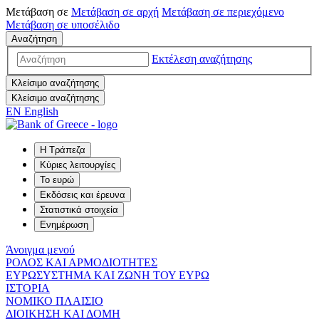
Μετάβαση σε
Μετάβαση σε
αρχή
Μετάβαση σε
περιεχόμενο
Μετάβαση σε
υποσέλιδο
Αναζήτηση
Εκτέλεση αναζήτησης
Κλείσιμο αναζήτησης
Κλείσιμο αναζήτησης
EN
English
Η Τράπεζα
Κύριες λειτουργίες
Το ευρώ
Εκδόσεις και έρευνα
Στατιστικά στοιχεία
Ενημέρωση
Άνοιγμα μενού
ΡΟΛΟΣ ΚΑΙ ΑΡΜΟΔΙΟΤΗΤΕΣ
ΕΥΡΩΣΥΣΤΗΜΑ ΚΑΙ ΖΩΝΗ ΤΟΥ ΕΥΡΩ
ΙΣΤΟΡΙΑ
ΝΟΜΙΚΟ ΠΛΑΙΣΙΟ
ΔΙΟΙΚΗΣΗ ΚΑΙ ΔΟΜΗ