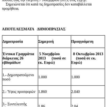
Σημειώνεται ότι κατά τις δημοπρασίες δεν καταβάλλεται
προμήθεια.
ΑΠΟΤΕΛΕΣΜΑΤΑ ΔΗΜΟΠΡΑΣΙΑΣ
Δημοπρασία
Σημερινή
Προηγούμενη
Έντοκα Γραμμάτια
5 Νοεμβρίου
8 Οκτωβρίου 2013
διάρκειας 26
2013 (ποσά σε
(ποσά σε εκ.
εβδομάδων
εκ. Ευρώ)
Ευρώ)
1.- Δημοπρατούμενο
1.000
1.000
ποσό
2.- Ύψος προσφορών
1.860
2
.
040
3.- Συντελεστής
1,86
2
,
04