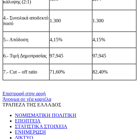
κάλυψης (2:1)
4.- Συνολικά αποδεκτό
1.300
1.300
ποσό
5.- Απόδοση
4
,
15%
4,
15%
6.- Τιμή Δημοπρασίας
9
7
,
945
9
7
,
945
7.-
Cut
–
off
ratio
71,60
%
82,40
%
​​
Επιστροφή στην αρχή
Άνοιγμα σε νέα καρτέλα
ΤΡΑΠΕΖΑ ΤΗΣ ΕΛΛΑΔΟΣ
ΝΟΜΙΣΜΑΤΙΚΗ ΠΟΛΙΤΙΚΗ
ΕΠΟΠΤΕΙΑ
ΣΤΑΤΙΣΤΙΚΑ ΣΤΟΙΧΕΙΑ
ΕΝΗΜΕΡΩΣΗ
ΔΙΚΤΥΟ