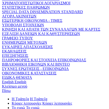
ΧΡΗΜΑΤΟΠΙΣΤΩΤΙΚΟΙ ΛΟΓΑΡΙΑΣΜΟΙ
ΣΤΑΤΙΣΤΙΚΕΣ ΠΛΗΡΩΜΩΝ
SPECIAL DATA DISSEMINATION STANDARD
ΑΓΟΡΑ ΑΚΙΝΗΤΩΝ
ΕΣΩΤΕΡΙΚΗ ΟΙΚΟΝΟΜΙΑ - ΤΙΜΕΣ
ΥΠΟΒΟΛΗ ΣΤΟΙΧΕΙΩΝ
ΚΙΝΗΣΗ ΚΑΙ ΑΠΑΤΗ ΤΩΝ ΣΥΝΑΛΛΑΓΩΝ ΜΕ ΚΑΡΤΕΣ
ΕΞΕΛΙΞΗ ΔΑΝΕΙΩΝ ΚΑΙ ΚΑΘΥΣΤΕΡΗΣΕΩΝ
ΓΡΑΦΕΙΟ ΤΥΠΟΥ
ΕΝΗΜΕΡΩΣΗ ΜΕΤΟΧΩΝ
ΕΥΚΑΙΡΙΕΣ ΑΠΑΣΧΟΛΗΣΗΣ
ΕΚΔΗΛΩΣΕΙΣ
ΕΠΕΞΗΓΗΣΕΙΣ
ΠΛΗΡΟΦΟΡΙΕΣ ΚΑΙ ΣΤΟΙΧΕΙΑ ΕΠΙΚΟΙΝΩΝΙΑΣ
ΒΙΒΛΙΟΘΗΚΗ ΕΙΚΟΝΩΝ ΚΑΙ ΒΙΝΤΕΟ
ΣΥΧΝΕΣ ΕΡΩΤΗΣΕΙΣ - ΕΠΙΚΟΙΝΩΝΙΑ
ΟΙΚΟΝΟΜΙΚΕΣ ΚΑΤΑΣΤΑΣΕΙΣ
ΕΙΔΙΚΑ ΘΕΜΑΤΑ
English
English
Κλείσιμο μενού
Πίσω
Η Τράπεζα
Η Τράπεζα
Κύριες λειτουργίες
Κύριες λειτουργίες
Το ευρώ
Το ευρώ