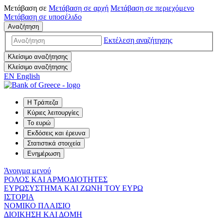
Μετάβαση σε
Μετάβαση σε
αρχή
Μετάβαση σε
περιεχόμενο
Μετάβαση σε
υποσέλιδο
Αναζήτηση
Εκτέλεση αναζήτησης
Κλείσιμο αναζήτησης
Κλείσιμο αναζήτησης
EN
English
Η Τράπεζα
Κύριες λειτουργίες
Το ευρώ
Εκδόσεις και έρευνα
Στατιστικά στοιχεία
Ενημέρωση
Άνοιγμα μενού
ΡΟΛΟΣ ΚΑΙ ΑΡΜΟΔΙΟΤΗΤΕΣ
ΕΥΡΩΣΥΣΤΗΜΑ ΚΑΙ ΖΩΝΗ ΤΟΥ ΕΥΡΩ
ΙΣΤΟΡΙΑ
ΝΟΜΙΚΟ ΠΛΑΙΣΙΟ
ΔΙΟΙΚΗΣΗ ΚΑΙ ΔΟΜΗ