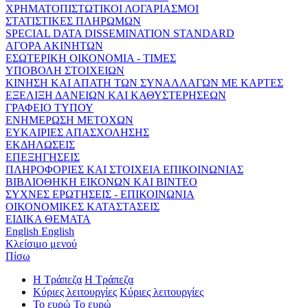
ΧΡΗΜΑΤΟΠΙΣΤΩΤΙΚΟΙ ΛΟΓΑΡΙΑΣΜΟΙ
ΣΤΑΤΙΣΤΙΚΕΣ ΠΛΗΡΩΜΩΝ
SPECIAL DATA DISSEMINATION STANDARD
ΑΓΟΡΑ ΑΚΙΝΗΤΩΝ
ΕΣΩΤΕΡΙΚΗ ΟΙΚΟΝΟΜΙΑ - ΤΙΜΕΣ
ΥΠΟΒΟΛΗ ΣΤΟΙΧΕΙΩΝ
ΚΙΝΗΣΗ ΚΑΙ ΑΠΑΤΗ ΤΩΝ ΣΥΝΑΛΛΑΓΩΝ ΜΕ ΚΑΡΤΕΣ
ΕΞΕΛΙΞΗ ΔΑΝΕΙΩΝ ΚΑΙ ΚΑΘΥΣΤΕΡΗΣΕΩΝ
ΓΡΑΦΕΙΟ ΤΥΠΟΥ
ΕΝΗΜΕΡΩΣΗ ΜΕΤΟΧΩΝ
ΕΥΚΑΙΡΙΕΣ ΑΠΑΣΧΟΛΗΣΗΣ
ΕΚΔΗΛΩΣΕΙΣ
ΕΠΕΞΗΓΗΣΕΙΣ
ΠΛΗΡΟΦΟΡΙΕΣ ΚΑΙ ΣΤΟΙΧΕΙΑ ΕΠΙΚΟΙΝΩΝΙΑΣ
ΒΙΒΛΙΟΘΗΚΗ ΕΙΚΟΝΩΝ ΚΑΙ ΒΙΝΤΕΟ
ΣΥΧΝΕΣ ΕΡΩΤΗΣΕΙΣ - ΕΠΙΚΟΙΝΩΝΙΑ
ΟΙΚΟΝΟΜΙΚΕΣ ΚΑΤΑΣΤΑΣΕΙΣ
ΕΙΔΙΚΑ ΘΕΜΑΤΑ
English
English
Κλείσιμο μενού
Πίσω
Η Τράπεζα
Η Τράπεζα
Κύριες λειτουργίες
Κύριες λειτουργίες
Το ευρώ
Το ευρώ