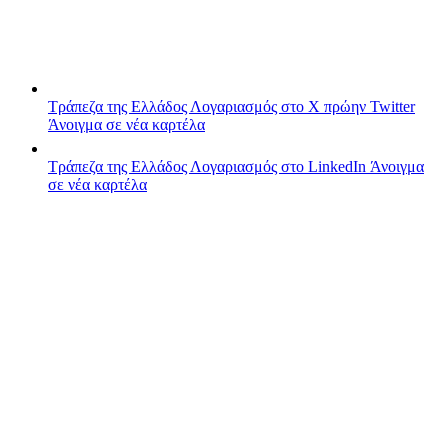
Τράπεζα της Ελλάδος
Λογαριασμός στο X πρώην Twitter
Άνοιγμα σε νέα καρτέλα
Τράπεζα της Ελλάδος
Λογαριασμός στο LinkedIn
Άνοιγμα
σε νέα καρτέλα