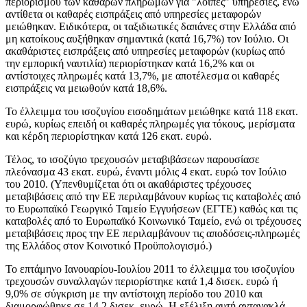
περιορισμού των καθαρών πληρωμών για "λοιπές" υπηρεσίες, ενώ
αντίθετα οι καθαρές εισπράξεις από υπηρεσίες μεταφορών
μειώθηκαν. Ειδικότερα, οι ταξιδιωτικές δαπάνες στην Ελλάδα από
μη κατοίκους αυξήθηκαν σημαντικά (κατά 16,7%) τον Ιούλιο. Οι
ακαθάριστες εισπράξεις από υπηρεσίες μεταφορών (κυρίως από
την εμπορική ναυτιλία) περιορίστηκαν κατά 16,2% και οι
αντίστοιχες πληρωμές κατά 13,7%, με αποτέλεσμα οι καθαρές
εισπράξεις να μειωθούν κατά 18,6%.
Το έλλειμμα του ισοζυγίου εισοδημάτων μειώθηκε κατά 118 εκατ.
ευρώ, κυρίως επειδή οι καθαρές πληρωμές για τόκους, μερίσματα
και κέρδη περιορίστηκαν κατά 126 εκατ. ευρώ.
Τέλος, το ισοζύγιο τρεχουσών μεταβιβάσεων παρουσίασε
πλεόνασμα 43 εκατ. ευρώ, έναντι μόλις 4 εκατ. ευρώ τον Ιούλιο
του 2010. (Υπενθυμίζεται ότι οι ακαθάριστες τρέχουσες
μεταβιβάσεις από την ΕΕ περιλαμβάνουν κυρίως τις καταβολές από
το Ευρωπαϊκό Γεωργικό Ταμείο Εγγυήσεων (ΕΓΤΕ) καθώς και τις
καταβολές από το Ευρωπαϊκό Κοινωνικό Ταμείο, ενώ οι τρέχουσες
μεταβιβάσεις προς την ΕΕ περιλαμβάνουν τις αποδόσεις-πληρωμές
της Ελλάδος στον Κοινοτικό Προϋπολογισμό.)
Το
επτάμηνο Ιανουαρίου-Ιουλίου 2011
το έλλειμμα του ισοζυγίου
τρεχουσών συναλλαγών περιορίστηκε κατά 1,4 δισεκ. ευρώ ή
9,0% σε σύγκριση με την αντίστοιχη περίοδο του 2010 και
διαμορφώθηκε σε 14,2 δισεκ. ευρώ. Η εξέλιξη αυτή αντανακλά