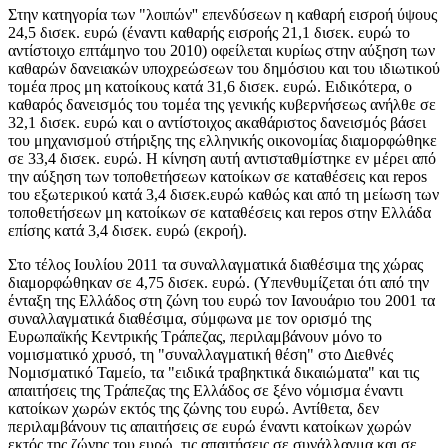
Στην κατηγορία των "λοιπών'' επενδύσεων η καθαρή εισροή ύψους
24,5 δισεκ. ευρώ (έναντι καθαρής εισροής 21,1 δισεκ. ευρώ το
αντίστοιχο επτάμηνο του 2010) οφείλεται κυρίως στην αύξηση των
καθαρών δανειακών υποχρεώσεων του δημόσιου και του ιδιωτικού
τομέα προς μη κατοίκους κατά 31,6 δισεκ. ευρώ. Ειδικότερα, ο
καθαρός
δανεισμός του τομέα της γενικής κυβερνήσεως ανήλθε σε
32,1 δισεκ. ευρώ και ο αντίστοιχος
ακαθάριστος
δανεισμός βάσει
του μηχανισμού στήριξης της ελληνικής οικονομίας διαμορφώθηκε
σε 33,4 δισεκ. ευρώ. Η κίνηση αυτή αντισταθμίστηκε εν μέρει από
την αύξηση των τοποθετήσεων κατοίκων σε καταθέσεις και repos
του εξωτερικού κατά 3,4 δισεκ.ευρώ καθώς και από τη μείωση των
τοποθετήσεων μη κατοίκων σε καταθέσεις και repos στην Ελλάδα
επίσης κατά 3,4 δισεκ. ευρώ (εκροή).
Στο τέλος Ιουλίου 2011 τα συναλλαγματικά διαθέσιμα της χώρας
διαμορφώθηκαν σε 4,75 δισεκ. ευρώ. (Υπενθυμίζεται ότι από την
ένταξη της Ελλάδος στη ζώνη του ευρώ τον Ιανουάριο του 2001 τα
συναλλαγματικά διαθέσιμα, σύμφωνα με τον ορισμό της
Ευρωπαϊκής Κεντρικής Τράπεζας, περιλαμβάνουν μόνο το
νομισματικό χρυσό, τη "συναλλαγματική θέση" στο Διεθνές
Νομισματικό Ταμείο, τα "ειδικά τραβηκτικά δικαιώματα" και τις
απαιτήσεις της Τράπεζας της Ελλάδος σε ξένο νόμισμα έναντι
κατοίκων χωρών εκτός της ζώνης του ευρώ. Αντίθετα, δεν
περιλαμβάνουν τις απαιτήσεις σε ευρώ έναντι κατοίκων χωρών
εκτός της ζώνης του ευρώ, τις απαιτήσεις σε συνάλλαγμα και σε