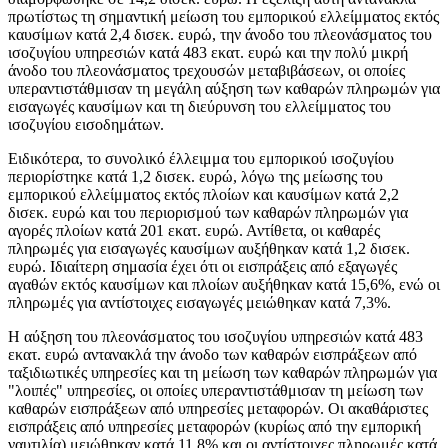
πρωτίστως τη σημαντική μείωση του εμπορικού ελλείμματος εκτός
καυσίμων κατά 2,4 δισεκ. ευρώ, την άνοδο του πλεονάσματος του
ισοζυγίου υπηρεσιών κατά 483 εκατ. ευρώ και την πολύ μικρή
άνοδο του πλεονάσματος τρεχουσών μεταβιβάσεων, οι οποίες
υπεραντιστάθμισαν τη μεγάλη αύξηση των καθαρών πληρωμών για
εισαγωγές καυσίμων και τη διεύρυνση του ελλείμματος του
ισοζυγίου εισοδημάτων.
Ειδικότερα, το συνολικό έλλειμμα του εμπορικού ισοζυγίου
περιορίστηκε κατά 1,2 δισεκ. ευρώ, λόγω της μείωσης του
εμπορικού ελλείμματος εκτός πλοίων και καυσίμων κατά 2,2
δισεκ. ευρώ και του περιορισμού των καθαρών πληρωμών για
αγορές πλοίων κατά 201 εκατ. ευρώ. Αντίθετα, οι καθαρές
πληρωμές για εισαγωγές καυσίμων αυξήθηκαν κατά 1,2 δισεκ.
ευρώ. Ιδιαίτερη σημασία έχει ότι οι εισπράξεις από εξαγωγές
αγαθών εκτός καυσίμων και πλοίων αυξήθηκαν κατά 15,6%, ενώ οι
πληρωμές για αντίστοιχες εισαγωγές μειώθηκαν κατά 7,3%.
Η αύξηση του πλεονάσματος του ισοζυγίου υπηρεσιών κατά 483
εκατ. ευρώ αντανακλά την άνοδο των καθαρών εισπράξεων από
ταξιδιωτικές υπηρεσίες και τη μείωση των καθαρών πληρωμών για
"λοιπές" υπηρεσίες, οι οποίες υπεραντιστάθμισαν τη μείωση των
καθαρών εισπράξεων από υπηρεσίες μεταφορών. Οι ακαθάριστες
εισπράξεις από υπηρεσίες μεταφορών (κυρίως από την εμπορική
ναυτιλία) μειώθηκαν κατά 11,8% και οι αντίστοιχες πληρωμές κατά