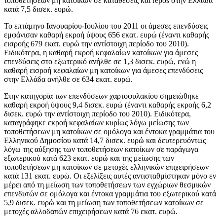
τοποθετήσεων μη κατοίκων σε καταθέσεις και repos στην Ελλάδα
κατά 7,5 δισεκ. ευρώ.
Το
επτάμηνο Ιανουαρίου-Ιουλίου του 2011
οι άμεσες επενδύσεις
εμφάνισαν καθαρή εκροή ύψους 656 εκατ. ευρώ (έναντι καθαρής
εισροής 679 εκατ. ευρώ την αντίστοιχη περίοδο του 2010).
Ειδικότερα, η καθαρή εκροή κεφαλαίων κατοίκων για άμεσες
επενδύσεις στο εξωτερικό ανήλθε σε 1,3 δισεκ. ευρώ, ενώ η
καθαρή εισροή κεφαλαίων μη κατοίκων για άμεσες επενδύσεις
στην Ελλάδα ανήλθε σε 634 εκατ. ευρώ.
Στην κατηγορία των επενδύσεων χαρτοφυλακίου σημειώθηκε
καθαρή εκροή ύψους 9,4 δισεκ. ευρώ (έναντι καθαρής εκροής 6,2
δισεκ. ευρώ την αντίστοιχη περίοδο του 2010). Ειδικότερα,
καταγράφηκε εκροή κεφαλαίων κυρίως λόγω μείωσης των
τοποθετήσεων μη κατοίκων σε ομόλογα και έντοκα γραμμάτια του
Ελληνικού Δημοσίου κατά 14,7 δισεκ. ευρώ και δευτερευόντως
λόγω της αύξησης των τοποθετήσεων κατοίκων σε παράγωγα
εξωτερικού κατά 623 εκατ. ευρώ και της μείωσης των
τοποθετήσεων μη κατοίκων σε μετοχές ελληνικών επιχειρήσεων
κατά 131 εκατ. ευρώ. Οι εξελίξεις αυτές αντισταθμίστηκαν μόνο εν
μέρει από τη μείωση των τοποθετήσεων των εγχώριων θεσμικών
επενδυτών σε ομόλογα και έντοκα γραμμάτια του εξωτερικού κατά
5,9 δισεκ. ευρώ και τη μείωση των τοποθετήσεων κατοίκων σε
μετοχές αλλοδαπών επιχειρήσεων κατά 76 εκατ. ευρώ.