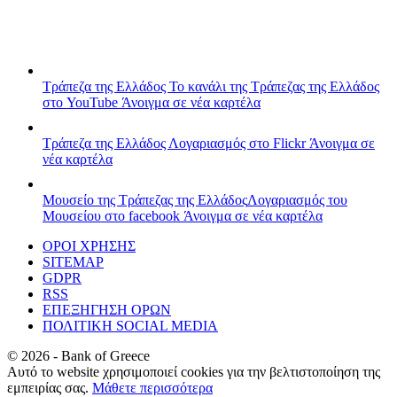
Τράπεζα της Ελλάδος
Το κανάλι της Τράπεζας της Ελλάδος
στο YouTube
Άνοιγμα σε νέα καρτέλα
Τράπεζα της Ελλάδος
Λογαριασμός στο Flickr
Άνοιγμα σε
νέα καρτέλα
Μουσείο της Τράπεζας της Ελλάδος
Λογαριασμός του
Μουσείου στο facebook
Άνοιγμα σε νέα καρτέλα
ΟΡΟΙ ΧΡΗΣΗΣ
SITEMAP
GDPR
RSS
ΕΠΕΞΗΓΗΣΗ ΟΡΩΝ
ΠΟΛΙΤΙΚΗ SOCIAL MEDIA
©
2026
- Bank of Greece
Αυτό το website χρησιμοποιεί cookies για την βελτιστοποίηση της
εμπειρίας σας.
Μάθετε περισσότερα