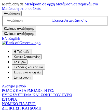
Μετάβαση σε
Μετάβαση σε
αρχή
Μετάβαση σε
περιεχόμενο
Μετάβαση σε
υποσέλιδο
Αναζήτηση
Εκτέλεση αναζήτησης
Κλείσιμο αναζήτησης
Κλείσιμο αναζήτησης
EN
English
Η Τράπεζα
Κύριες λειτουργίες
Το ευρώ
Εκδόσεις και έρευνα
Στατιστικά στοιχεία
Ενημέρωση
Άνοιγμα μενού
ΡΟΛΟΣ ΚΑΙ ΑΡΜΟΔΙΟΤΗΤΕΣ
ΕΥΡΩΣΥΣΤΗΜΑ ΚΑΙ ΖΩΝΗ ΤΟΥ ΕΥΡΩ
ΙΣΤΟΡΙΑ
ΝΟΜΙΚΟ ΠΛΑΙΣΙΟ
ΔΙΟΙΚΗΣΗ ΚΑΙ ΔΟΜΗ