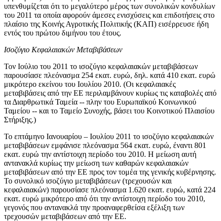
υπενθυμίζεται ότι το μεγαλύτερο μέρος των συνολικών κονδυλίων
του 2011 τα οποία αφορούν άμεσες ενισχύσεις και επιδοτήσεις στο
πλαίσιο της Κοινής Αγροτικής Πολιτικής (ΚΑΠ) εισέρρευσε ήδη
εντός του πρώτου διμήνου του έτους.
Ισοζύγιο Κεφαλαιακών Μεταβιβάσεων
Τον
Ιούλιο του 2011
το ισοζύγιο κεφαλαιακών μεταβιβάσεων
παρουσίασε πλεόνασμα 254 εκατ. ευρώ, δηλ. κατά 410 εκατ. ευρώ
μικρότερο εκείνου του Ιουλίου 2010. (Οι κεφαλαιακές
μεταβιβάσεις από την ΕΕ περιλαμβάνουν κυρίως τις καταβολές από
τα Διαρθρωτικά Ταμεία -- πλην του Ευρωπαϊκού Κοινωνικού
Ταμείου -- και το Ταμείο Συνοχής, βάσει του Κοινοτικού Πλαισίου
Στήριξης.)
Το
επτάμηνο Ιανουαρίου – Ιουλίου 2011
το ισοζύγιο κεφαλαιακών
μεταβιβάσεων εμφάνισε πλεόνασμα 564 εκατ. ευρώ, έναντι 801
εκατ. ευρώ την αντίστοιχη περίοδο του 2010. Η μείωση αυτή
αντανακλά κυρίως την μείωση των καθαρών κεφαλαιακών
μεταβιβάσεων από την ΕΕ προς τον τομέα της γενικής κυβέρνησης.
Το
συνολικό
ισοζύγιο μεταβιβάσεων (τρεχουσών και
κεφαλαιακών) παρουσίασε πλεόνασμα 1.620 εκατ. ευρώ, κατά 224
εκατ. ευρώ μικρότερο από ότι την αντίστοιχη περίοδο του 2010,
γεγονός που αντανακλά την προαναφερθείσα εξέλιξη των
τρεχουσών μεταβιβάσεων από την ΕΕ.