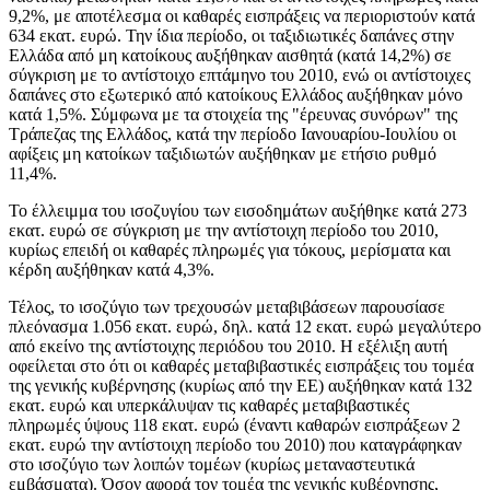
9,2%, με αποτέλεσμα οι καθαρές εισπράξεις να περιοριστούν κατά
634 εκατ. ευρώ. Την ίδια περίοδο, οι ταξιδιωτικές δαπάνες στην
Ελλάδα από μη κατοίκους αυξήθηκαν αισθητά (κατά 14,2%) σε
σύγκριση με το αντίστοιχο επτάμηνο του 2010, ενώ οι αντίστοιχες
δαπάνες στο εξωτερικό από κατοίκους Ελλάδος αυξήθηκαν μόνο
κατά 1,5%. Σύμφωνα με τα στοιχεία της "έρευνας συνόρων" της
Τράπεζας της Ελλάδος, κατά την περίοδο Ιανουαρίου-Ιουλίου οι
αφίξεις μη κατοίκων ταξιδιωτών αυξήθηκαν με ετήσιο ρυθμό
11,4%.
Το έλλειμμα του ισοζυγίου των εισοδημάτων αυξήθηκε κατά 273
εκατ. ευρώ σε σύγκριση με την αντίστοιχη περίοδο του 2010,
κυρίως επειδή οι καθαρές πληρωμές για τόκους, μερίσματα και
κέρδη αυξήθηκαν κατά 4,3%.
Τέλος, το ισοζύγιο των τρεχουσών μεταβιβάσεων παρουσίασε
πλεόνασμα 1.056 εκατ. ευρώ, δηλ. κατά 12 εκατ. ευρώ μεγαλύτερο
από εκείνο της αντίστοιχης περιόδου του 2010. Η εξέλιξη αυτή
οφείλεται στο ότι οι καθαρές μεταβιβαστικές εισπράξεις του τομέα
της γενικής κυβέρνησης (κυρίως από την ΕΕ) αυξήθηκαν κατά 132
εκατ. ευρώ και υπερκάλυψαν τις καθαρές μεταβιβαστικές
πληρωμές ύψους 118 εκατ. ευρώ (έναντι καθαρών εισπράξεων 2
εκατ. ευρώ την αντίστοιχη περίοδο του 2010) που καταγράφηκαν
στο ισοζύγιο των λοιπών τομέων (κυρίως μεταναστευτικά
εμβάσματα). Όσον αφορά τον τομέα της γενικής κυβέρνησης,