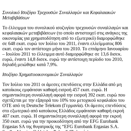
Συνολικό Ισοζύγιο Τρεχουσών Συναλλαγών και Κεφαλαιακών
Μεταβιβάσεων
Το έλλειμμα του συνολικού ισοζυγίου τρεχουσών συναλλαγών και
κεφαλαιακών μεταβιβάσεων (το οποίο αντιστοιχεί στις ανάγκες της
οικονομίας για χρηματοδότηση από το εξωτερικό) διαμορφώθηκε
σε 648 εκατ. ευρώ τον Ιούλιο του 2011, έναντι ελλείμματος 806
εκατ. ευρώ τον αντίστοιχο μήνα του 2010. Το
επτάμηνο Ιανουαρίου
– Ιουλίου 2011
το έλλειμμα αυτό διαμορφώθηκε σε 13,6 δισεκ.
ευρώ, έναντι 14,8 δισεκ. ευρώ την αντίστοιχη περίοδο του 2010,
δηλαδή μειώθηκε κατά 7,9%.
Ισοζύγιο Χρηματοοικονομικών Συναλλαγών
Τον
Ιούλιο του 2011
οι άμεσες επενδύσεις στην Ελλάδα από μη
κατοίκους εμφάνισαν καθαρή εισροή 457 εκατ. ευρώ. Η
σημαντικότερη συναλλαγή αφορά την εισροή 392 εκατ. ευρώ που
σχετίζεται με την εξαγορά του 10% του μετοχικού κεφαλαίου του
ΟΤΕ από τη Deutsche Telekom (Γερμανία). Οι άμεσες επενδύσεις
στο εξωτερικό από κατοίκους Ελλάδος εμφάνισαν καθαρή εκροή
407 εκατ. ευρώ. Η σημαντικότερη συναλλαγή αφορά την εκροή
350 εκατ. ευρώ για την προικοδότηση από την EFG Eurobank
Ergasias SA της θυγατρικής της “EFG Eurobank Ergasias S.A.