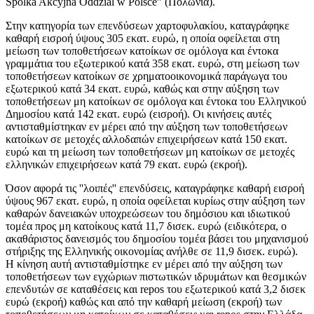
Spolka Akcyjna Oddzial w Polsce” (Πολωνία).
Στην κατηγορία των επενδύσεων χαρτοφυλακίου, καταγράφηκε
καθαρή εισροή ύψους 305 εκατ. ευρώ, η οποία οφείλεται στη
μείωση των τοποθετήσεων κατοίκων σε ομόλογα και έντοκα
γραμμάτια του εξωτερικού κατά 358 εκατ. ευρώ, στη μείωση των
τοποθετήσεων κατοίκων σε χρηματοοικονομικά παράγωγα του
εξωτερικού κατά 34 εκατ. ευρώ, καθώς και στην αύξηση των
τοποθετήσεων μη κατοίκων σε ομόλογα και έντοκα του Ελληνικού
Δημοσίου κατά 142 εκατ. ευρώ (εισροή). Οι κινήσεις αυτές
αντισταθμίστηκαν εν μέρει από την αύξηση των τοποθετήσεων
κατοίκων σε μετοχές αλλοδαπών επιχειρήσεων κατά 150 εκατ.
ευρώ και τη μείωση των τοποθετήσεων μη κατοίκων σε μετοχές
ελληνικών επιχειρήσεων κατά 79 εκατ. ευρώ (εκροή).
Όσον αφορά τις ''λοιπές'' επενδύσεις, καταγράφηκε καθαρή εισροή
ύψους 967 εκατ. ευρώ, η οποία οφείλεται κυρίως στην αύξηση των
καθαρών δανειακών υποχρεώσεων του δημόσιου και ιδιωτικού
τομέα προς μη κατοίκους κατά 11,7 δισεκ. ευρώ (ειδικότερα, ο
ακαθάριστος δανεισμός του δημοσίου τομέα βάσει του μηχανισμού
στήριξης της Ελληνικής οικονομίας ανήλθε σε 11,9 δισεκ. ευρώ).
Η κίνηση αυτή αντισταθμίστηκε εν μέρει από την αύξηση των
τοποθετήσεων των εγχώριων πιστωτικών ιδρυμάτων και θεσμικών
επενδυτών σε καταθέσεις και repos του εξωτερικού κατά 3,2 δισεκ
ευρώ (εκροή) καθώς και από την καθαρή μείωση (εκροή) των