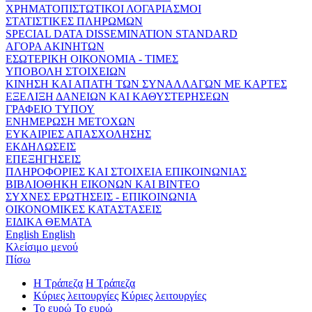
ΧΡΗΜΑΤΟΠΙΣΤΩΤΙΚΟΙ ΛΟΓΑΡΙΑΣΜΟΙ
ΣΤΑΤΙΣΤΙΚΕΣ ΠΛΗΡΩΜΩΝ
SPECIAL DATA DISSEMINATION STANDARD
ΑΓΟΡΑ ΑΚΙΝΗΤΩΝ
ΕΣΩΤΕΡΙΚΗ ΟΙΚΟΝΟΜΙΑ - ΤΙΜΕΣ
ΥΠΟΒΟΛΗ ΣΤΟΙΧΕΙΩΝ
ΚΙΝΗΣΗ ΚΑΙ ΑΠΑΤΗ ΤΩΝ ΣΥΝΑΛΛΑΓΩΝ ΜΕ ΚΑΡΤΕΣ
ΕΞΕΛΙΞΗ ΔΑΝΕΙΩΝ ΚΑΙ ΚΑΘΥΣΤΕΡΗΣΕΩΝ
ΓΡΑΦΕΙΟ ΤΥΠΟΥ
ΕΝΗΜΕΡΩΣΗ ΜΕΤΟΧΩΝ
ΕΥΚΑΙΡΙΕΣ ΑΠΑΣΧΟΛΗΣΗΣ
ΕΚΔΗΛΩΣΕΙΣ
ΕΠΕΞΗΓΗΣΕΙΣ
ΠΛΗΡΟΦΟΡΙΕΣ ΚΑΙ ΣΤΟΙΧΕΙΑ ΕΠΙΚΟΙΝΩΝΙΑΣ
ΒΙΒΛΙΟΘΗΚΗ ΕΙΚΟΝΩΝ ΚΑΙ ΒΙΝΤΕΟ
ΣΥΧΝΕΣ ΕΡΩΤΗΣΕΙΣ - ΕΠΙΚΟΙΝΩΝΙΑ
ΟΙΚΟΝΟΜΙΚΕΣ ΚΑΤΑΣΤΑΣΕΙΣ
ΕΙΔΙΚΑ ΘΕΜΑΤΑ
English
English
Κλείσιμο μενού
Πίσω
Η Τράπεζα
Η Τράπεζα
Κύριες λειτουργίες
Κύριες λειτουργίες
Το ευρώ
Το ευρώ