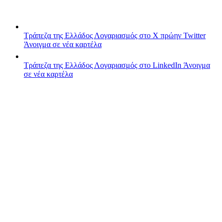
Τράπεζα της Ελλάδος
Λογαριασμός στο X πρώην Twitter
Άνοιγμα σε νέα καρτέλα
Τράπεζα της Ελλάδος
Λογαριασμός στο LinkedIn
Άνοιγμα
σε νέα καρτέλα