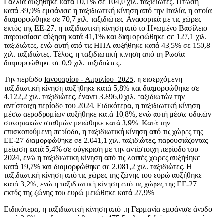
Γαλλία αυξήθηκε κατά 10,1% σε 104,0 χιλ. ταξιδιώτες. Πτώση
κατά 39,9% εμφάνισε η ταξιδιωτική κίνηση από την Ιταλία, η οποία
διαμορφώθηκε σε 70,7 χιλ. ταξιδιώτες. Αναφορικά με τις χώρες
εκτός της ΕΕ-27, η ταξιδιωτική κίνηση από το Ηνωμένο Βασίλειο
παρουσίασε αύξηση κατά 41,1% και διαμορφώθηκε σε 127,1 χιλ.
ταξιδιώτες, ενώ αυτή από τις ΗΠΑ αυξήθηκε κατά 43,5% σε 150,8
χιλ. ταξιδιώτες. Τέλος, η ταξιδιωτική κίνηση από τη Ρωσία
διαμορφώθηκε σε 0,9 χιλ. ταξιδιώτες.
Την περίοδο
Ιανουαρίου - Απριλίου 2025,
η εισερχόμενη
ταξιδιωτική κίνηση αυξήθηκε κατά 5,8% και διαμορφώθηκε σε
4.122,2 χιλ. ταξιδιώτες, έναντι 3.896,0 χιλ. ταξιδιωτών την
αντίστοιχη περίοδο του 2024. Ειδικότερα, η ταξιδιωτική κίνηση
μέσω αεροδρομίων αυξήθηκε κατά 10,8%, ενώ αυτή μέσω οδικών
συνοριακών σταθμών μειώθηκε κατά 3,9%. Κατά την
επισκοπούμενη περίοδο, η ταξιδιωτική κίνηση από τις χώρες της
ΕΕ-27 διαμορφώθηκε σε 2.041,1 χιλ. ταξιδιώτες, παρουσιάζοντας
μείωση κατά 5,4% σε σύγκριση με την αντίστοιχη περίοδο του
2024, ενώ η ταξιδιωτική κίνηση από τις λοιπές χώρες αυξήθηκε
κατά 19,7% και διαμορφώθηκε σε 2.081,2 χιλ. ταξιδιώτες. Η
ταξιδιωτική κίνηση από τις χώρες της ζώνης του ευρώ αυξήθηκε
κατά 3,2%, ενώ η ταξιδιωτική κίνηση από τις χώρες της ΕΕ-27
εκτός της ζώνης του ευρώ μειώθηκε κατά 27,9%.
Ειδικότερα, η ταξιδιωτική κίνηση από τη Γερμανία εμφάνισε άνοδο