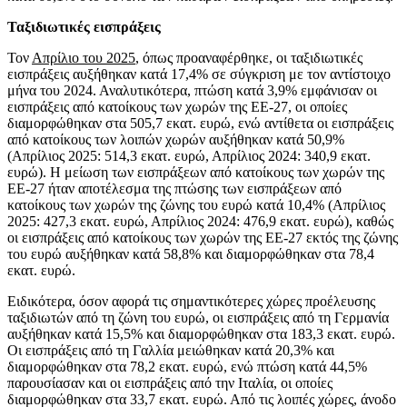
Ταξιδιωτικές εισπράξεις
Τον
Απρίλιο του 2025
, όπως προαναφέρθηκε, οι ταξιδιωτικές
εισπράξεις αυξήθηκαν κατά 17,4% σε σύγκριση με τον αντίστοιχο
μήνα του 2024. Αναλυτικότερα, πτώση κατά 3,9% εμφάνισαν οι
εισπράξεις από κατοίκους των χωρών της ΕΕ-27, οι οποίες
διαμορφώθηκαν στα 505,7 εκατ. ευρώ, ενώ αντίθετα οι εισπράξεις
από κατοίκους των λοιπών χωρών αυξήθηκαν κατά 50,9%
(Απρίλιος 2025: 514,3 εκατ. ευρώ, Απρίλιος 2024: 340,9 εκατ.
ευρώ). Η μείωση των εισπράξεων από κατοίκους των χωρών της
ΕΕ-27 ήταν αποτέλεσμα της πτώσης των εισπράξεων από
κατοίκους των χωρών της ζώνης του ευρώ κατά 10,4% (Απρίλιος
2025: 427,3 εκατ. ευρώ, Απρίλιος 2024: 476,9 εκατ. ευρώ), καθώς
οι εισπράξεις από κατοίκους των χωρών της ΕΕ-27 εκτός της ζώνης
του ευρώ αυξήθηκαν κατά 58,8% και διαμορφώθηκαν στα 78,4
εκατ. ευρώ.
Ειδικότερα, όσον αφορά τις σημαντικότερες χώρες προέλευσης
ταξιδιωτών από τη ζώνη του ευρώ, οι εισπράξεις από τη Γερμανία
αυξήθηκαν κατά 15,5% και διαμορφώθηκαν στα 183,3 εκατ. ευρώ.
Οι εισπράξεις από τη Γαλλία μειώθηκαν κατά 20,3% και
διαμορφώθηκαν στα 78,2 εκατ. ευρώ, ενώ πτώση κατά 44,5%
παρουσίασαν και οι εισπράξεις από την Ιταλία, οι οποίες
διαμορφώθηκαν στα 33,7 εκατ. ευρώ. Από τις λοιπές χώρες, άνοδο