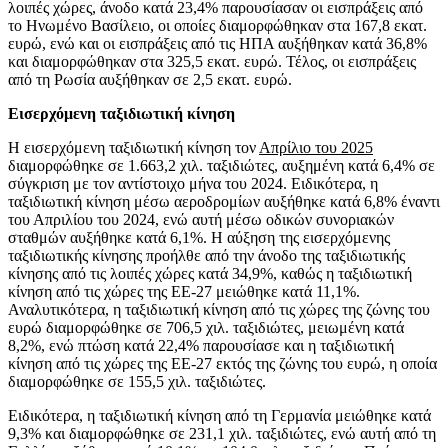
λοιπές χώρες, άνοδο κατά 23,4% παρουσίασαν οι εισπράξεις από
το Ηνωμένο Βασίλειο, οι οποίες διαμορφώθηκαν στα 167,8 εκατ.
ευρώ, ενώ και οι εισπράξεις από τις ΗΠΑ αυξήθηκαν κατά 36,8%
και διαμορφώθηκαν στα 325,5 εκατ. ευρώ. Τέλος, οι εισπράξεις
από τη Ρωσία αυξήθηκαν σε 2,5 εκατ. ευρώ.
Εισερχόμενη ταξιδιωτική κίνηση
Η εισερχόμενη ταξιδιωτική κίνηση τον
Απρίλιο του 2025
διαμορφώθηκε σε 1.663,2 χιλ. ταξιδιώτες, αυξημένη κατά 6,4% σε
σύγκριση με τον αντίστοιχο μήνα του 2024. Ειδικότερα, η
ταξιδιωτική κίνηση μέσω αεροδρομίων αυξήθηκε κατά 6,8% έναντι
του Απριλίου του 2024, ενώ αυτή μέσω οδικών συνοριακών
σταθμών αυξήθηκε κατά 6,1%. Η αύξηση της εισερχόμενης
ταξιδιωτικής κίνησης προήλθε από την άνοδο της ταξιδιωτικής
κίνησης από τις λοιπές χώρες κατά 34,9%, καθώς η ταξιδιωτική
κίνηση από τις χώρες της ΕΕ-27 μειώθηκε κατά 11,1%.
Αναλυτικότερα, η ταξιδιωτική κίνηση από τις χώρες της ζώνης του
ευρώ διαμορφώθηκε σε 706,5 χιλ. ταξιδιώτες, μειωμένη κατά
8,2%, ενώ πτώση κατά 22,4% παρουσίασε και η ταξιδιωτική
κίνηση από τις χώρες της ΕΕ-27 εκτός της ζώνης του ευρώ, η οποία
διαμορφώθηκε σε 155,5 χιλ. ταξιδιώτες.
Ειδικότερα, η ταξιδιωτική κίνηση από τη Γερμανία μειώθηκε κατά
9,3% και διαμορφώθηκε σε 231,1 χιλ. ταξιδιώτες, ενώ αυτή από τη