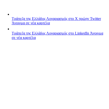
Τράπεζα της Ελλάδος
Λογαριασμός στο X πρώην Twitter
Άνοιγμα σε νέα καρτέλα
Τράπεζα της Ελλάδος
Λογαριασμός στο LinkedIn
Άνοιγμα
σε νέα καρτέλα