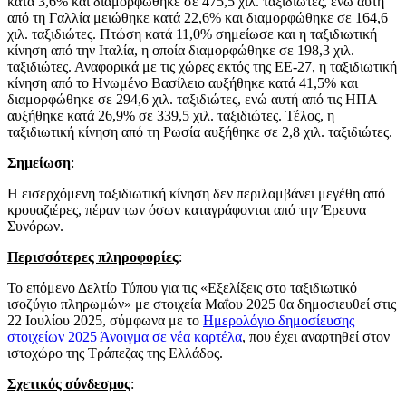
κατά 3,6% και διαμορφώθηκε σε 475,5 χιλ. ταξιδιώτες, ενώ αυτή
από τη Γαλλία μειώθηκε κατά 22,6% και διαμορφώθηκε σε 164,6
χιλ. ταξιδιώτες. Πτώση κατά 11,0% σημείωσε και η ταξιδιωτική
κίνηση από την Ιταλία, η οποία διαμορφώθηκε σε 198,3 χιλ.
ταξιδιώτες. Αναφορικά με τις χώρες εκτός της ΕΕ‑27, η ταξιδιωτική
κίνηση από το Ηνωμένο Βασίλειο αυξήθηκε κατά 41,5% και
διαμορφώθηκε σε 294,6 χιλ. ταξιδιώτες, ενώ αυτή από τις ΗΠΑ
αυξήθηκε κατά 26,9% σε 339,5 χιλ. ταξιδιώτες. Τέλος, η
ταξιδιωτική κίνηση από τη Ρωσία αυξήθηκε σε 2,8 χιλ. ταξιδιώτες.
Σημείωση
:
Η εισερχόμενη ταξιδιωτική κίνηση δεν περιλαμβάνει μεγέθη από
κρουαζιέρες, πέραν των όσων καταγράφονται από την Έρευνα
Συνόρων.
Περισσότερες πληροφορίες
:
Το επόμενο Δελτίο Τύπου για τις «Εξελίξεις στο ταξιδιωτικό
ισοζύγιο πληρωμών» με στοιχεία Μαΐου 2025 θα δημοσιευθεί στις
22 Ιουλίου 2025, σύμφωνα με το
Ημερολόγιο δημοσίευσης
στοιχείων 2025
Άνοιγμα σε νέα καρτέλα
, που έχει αναρτηθεί στον
ιστοχώρο της Τράπεζας της Ελλάδος.
Σχετικός σύνδεσμος
: