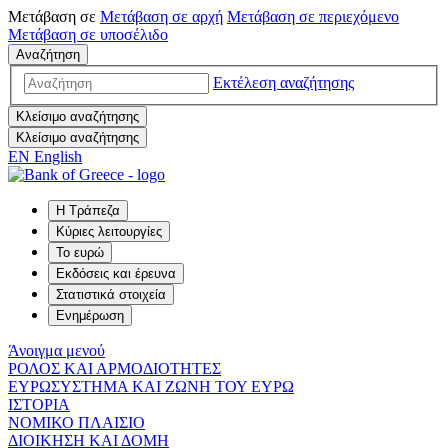
Μετάβαση σε
Μετάβαση σε
αρχή
Μετάβαση σε
περιεχόμενο
Μετάβαση σε
υποσέλιδο
Αναζήτηση
Εκτέλεση αναζήτησης
Κλείσιμο αναζήτησης
Κλείσιμο αναζήτησης
EN
English
Η Τράπεζα
Κύριες λειτουργίες
Το ευρώ
Εκδόσεις και έρευνα
Στατιστικά στοιχεία
Ενημέρωση
Άνοιγμα μενού
ΡΟΛΟΣ ΚΑΙ ΑΡΜΟΔΙΟΤΗΤΕΣ
ΕΥΡΩΣΥΣΤΗΜΑ ΚΑΙ ΖΩΝΗ ΤΟΥ ΕΥΡΩ
ΙΣΤΟΡΙΑ
ΝΟΜΙΚΟ ΠΛΑΙΣΙΟ
ΔΙΟΙΚΗΣΗ ΚΑΙ ΔΟΜΗ