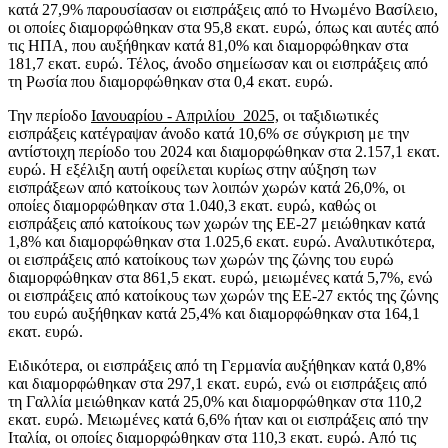
κατά 27,9% παρουσίασαν οι εισπράξεις από το Ηνωμένο Βασίλειο,
οι οποίες διαμορφώθηκαν στα 95,8 εκατ. ευρώ, όπως και αυτές από
τις ΗΠΑ, που αυξήθηκαν κατά 81,0% και διαμορφώθηκαν στα
181,7 εκατ. ευρώ. Τέλος, άνοδο σημείωσαν και οι εισπράξεις από
τη Ρωσία που διαμορφώθηκαν στα 0,4 εκατ. ευρώ.
Την περίοδο
Ιανουαρίου - Απριλίου 2025,
οι ταξιδιωτικές
εισπράξεις κατέγραψαν άνοδο κατά 10,6% σε σύγκριση με την
αντίστοιχη περίοδο του 2024 και διαμορφώθηκαν στα 2.157,1 εκατ.
ευρώ. Η εξέλιξη αυτή οφείλεται κυρίως στην αύξηση των
εισπράξεων από κατοίκους των λοιπών χωρών κατά 26,0%, οι
οποίες διαμορφώθηκαν στα 1.040,3 εκατ. ευρώ, καθώς οι
εισπράξεις από κατοίκους των χωρών της ΕΕ-27 μειώθηκαν κατά
1,8% και διαμορφώθηκαν στα 1.025,6 εκατ. ευρώ. Αναλυτικότερα,
οι εισπράξεις από κατοίκους των χωρών της ζώνης του ευρώ
διαμορφώθηκαν στα 861,5 εκατ. ευρώ, μειωμένες κατά 5,7%, ενώ
οι εισπράξεις από κατοίκους των χωρών της ΕΕ-27 εκτός της ζώνης
του ευρώ αυξήθηκαν κατά 25,4% και διαμορφώθηκαν στα 164,1
εκατ. ευρώ.
Ειδικότερα, οι εισπράξεις από τη Γερμανία αυξήθηκαν κατά 0,8%
και διαμορφώθηκαν στα 297,1 εκατ. ευρώ, ενώ οι εισπράξεις από
τη Γαλλία μειώθηκαν κατά 25,0% και διαμορφώθηκαν στα 110,2
εκατ. ευρώ. Μειωμένες κατά 6,6% ήταν και οι εισπράξεις από την
Ιταλία, οι οποίες διαμορφώθηκαν στα 110,3 εκατ. ευρώ. Από τις