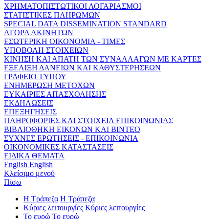
ΧΡΗΜΑΤΟΠΙΣΤΩΤΙΚΟΙ ΛΟΓΑΡΙΑΣΜΟΙ
ΣΤΑΤΙΣΤΙΚΕΣ ΠΛΗΡΩΜΩΝ
SPECIAL DATA DISSEMINATION STANDARD
ΑΓΟΡΑ ΑΚΙΝΗΤΩΝ
ΕΣΩΤΕΡΙΚΗ ΟΙΚΟΝΟΜΙΑ - ΤΙΜΕΣ
ΥΠΟΒΟΛΗ ΣΤΟΙΧΕΙΩΝ
ΚΙΝΗΣΗ ΚΑΙ ΑΠΑΤΗ ΤΩΝ ΣΥΝΑΛΛΑΓΩΝ ΜΕ ΚΑΡΤΕΣ
ΕΞΕΛΙΞΗ ΔΑΝΕΙΩΝ ΚΑΙ ΚΑΘΥΣΤΕΡΗΣΕΩΝ
ΓΡΑΦΕΙΟ ΤΥΠΟΥ
ΕΝΗΜΕΡΩΣΗ ΜΕΤΟΧΩΝ
ΕΥΚΑΙΡΙΕΣ ΑΠΑΣΧΟΛΗΣΗΣ
ΕΚΔΗΛΩΣΕΙΣ
ΕΠΕΞΗΓΗΣΕΙΣ
ΠΛΗΡΟΦΟΡΙΕΣ ΚΑΙ ΣΤΟΙΧΕΙΑ ΕΠΙΚΟΙΝΩΝΙΑΣ
ΒΙΒΛΙΟΘΗΚΗ ΕΙΚΟΝΩΝ ΚΑΙ ΒΙΝΤΕΟ
ΣΥΧΝΕΣ ΕΡΩΤΗΣΕΙΣ - ΕΠΙΚΟΙΝΩΝΙΑ
ΟΙΚΟΝΟΜΙΚΕΣ ΚΑΤΑΣΤΑΣΕΙΣ
ΕΙΔΙΚΑ ΘΕΜΑΤΑ
English
English
Κλείσιμο μενού
Πίσω
Η Τράπεζα
Η Τράπεζα
Κύριες λειτουργίες
Κύριες λειτουργίες
Το ευρώ
Το ευρώ