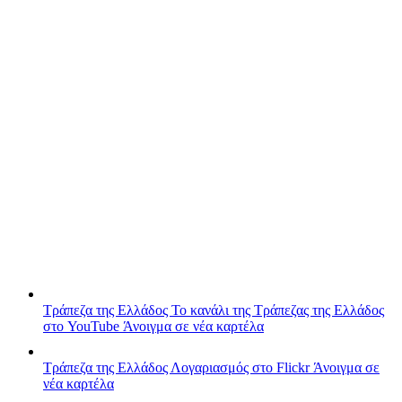
Τράπεζα της Ελλάδος
Το κανάλι της Τράπεζας της Ελλάδος
στο YouTube
Άνοιγμα σε νέα καρτέλα
Τράπεζα της Ελλάδος
Λογαριασμός στο Flickr
Άνοιγμα σε
νέα καρτέλα