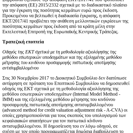
την απόφαση (ΕΕ) 2015/2332 σχετικά με το διαδικαστικό πλαίσιο
για την έγκριση της ποσότητας κερμάτων ευρώ προς έκδοση.
Προκειμένου να βελτιωθεί η διαδικασία έγκρισης, η απόφαση
ΕΚΤ/2017/41 προβλέπει την ανάθεση μελλοντικών εγκρίσεων της
ποσότητας κερμάτων προς έκδοση από τα κράτη μέλη στην
Εκτελεστική Επιτροπή της Ευρωπαϊκής Κεντρικής Τράπεζας.
Τραπεζική εποπτεία
Οδηγός της ΕΚΤ σχετικά με τη μεθοδολογία αξιολόγησης της
μεθόδου εσωτερικών υποδειγμάτων και της εξελιγμένης μεθόδου
μέτρησης του κινδύνου προσαρμογής πιστωτικής αποτίμησης
αντισυμβαλλομένου
Στις 30 Νοεμβρίου 2017 το Διοικητικό Συμβούλιο δεν διατύπωσε
αντίρρηση σε πρόταση του Εποπτικού Συμβουλίου να δημοσιευθεί
οδηγός της ΕΚΤ σχετικά με τη μεθοδολογία αξιολόγησης της
μεθόδου εσωτερικών υποδειγμάτων (Internal Model Method -
IMM) και της εξελιγμένης μεθόδου μέτρησης του κινδύνου
προσαρμογής πιστωτικής αποτίμησης αντισυμβαλλομένου
(advanced method for credit valuation adjustment risk - A-CVA) οι
οποίες χρησιμοποιούνται για τους σκοπούς του υπολογισμού των
κεφαλαιακών απαιτήσεων για τον πιστωτικό κίνδυνο
αντισυμβαλλομένου. Η δημοσίευση του εν λόγω οδηγού, σε
σχέση με τον οποίο προγραμματίζεται δημόσια διαβούλευση το