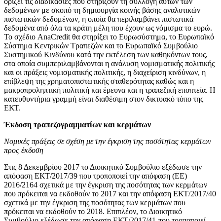
ορίζει τις διαδικασίες που στηρίζουν τη συλλογή αυτών των
δεδομένων με σκοπό τη δημιουργία κοινής βάσης αναλυτικών
πιστωτικών δεδομένων, η οποία θα περιλαμβάνει πιστωτικά
δεδομένα από όλα τα κράτη μέλη που έχουν ως νόμισμα το ευρώ.
Το σχέδιο AnaCredit θα στηρίξει το Ευρωσύστημα, το Ευρωπαϊκό
Σύστημα Κεντρικών Τραπεζών και το Ευρωπαϊκό Συμβούλιο
Συστημικού Κινδύνου κατά την εκτέλεση των καθηκόντων τους,
στα οποία συμπεριλαμβάνονται η ανάλυση νομισματικής πολιτικής
και οι πράξεις νομισματικής πολιτικής, η διαχείριση κινδύνων, η
επίβλεψη της χρηματοπιστωτικής σταθερότητας καθώς και η
μακροπροληπτική πολιτική και έρευνα και η τραπεζική εποπτεία. Η
κατευθυντήρια γραμμή είναι διαθέσιμη στον δικτυακό τόπο της
ΕΚΤ.
Έκδοση τραπεζογραμματίων και κερμάτων
Νομικές πράξεις σε σχέση με την έγκριση της ποσότητας κερμάτων
προς έκδοση
Στις 8 Δεκεμβρίου 2017 το Διοικητικό Συμβούλιο εξέδωσε την
απόφαση ΕΚΤ/2017/39 που τροποποιεί την απόφαση (ΕΕ)
2016/2164 σχετικά με την έγκριση της ποσότητας των κερμάτων
που πρόκειται να εκδοθούν το 2017 και την απόφαση ΕΚΤ/2017/40
σχετικά με την έγκριση της ποσότητας των κερμάτων που
πρόκειται να εκδοθούν το 2018. Επιπλέον, το Διοικητικό
Συμβούλιο εξέδωσε την απόφαση ΕΚΤ/2017/41 που τροποποιεί