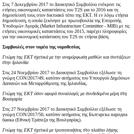
Στις 7 Δεκεμβρίου 2017 το Διοικητικό Συμβούλιο ενέκρινε τις
ετήσιες οικονομικές καταστάσεις του T2S για το 2016 και τη
δημοσίευσή τους στον δικτυακό τόπο της ΕΚΤ. Η εν λόγω ετήσια
δημοσίευση, η οποία ξεκίνησε με πρωτοβουλία της Επιτροπής
Υποδομών Αγοράς (Market Infrastructure Committee - MIB) με τις
ετήσιες οικονομικές καταστάσεις του 2015, παρέχει πληροφορίες
για την οικονομική κατάσταση του T2S σε ετήσια βάση.
Συμβουλές στον τομέα της νομοθεσίας
Γνώμη της ΕΚΤ σχετικά με την αναμόρφωση μισθών και συντάξεων
στην Ιρλανδία
Στις 24 Νοεμβρίου 2017 το Διοικητικό Συμβούλιο εξέδωσε τη
γνώμη CON/2017/49, κατόπιν αιτήματος του Υπουργού Δημόσιων
Δαπανών και Μεταρρύθμισης της Ιρλανδίας.
Γνώμη της ΕΚΤ όσον αφορά συναλλαγές με συνδεδεμένα μέρη στη
Βουλγαρία
Στις 27 Νοεμβρίου 2017 το Διοικητικό Συμβούλιο εξέδωσε τη
γνώμη CON/2017/50, κατόπιν αιτήματος της Българска народна
банка (Εθνική Τράπεζα της Βουλγαρίας).
Γνώμη της ΕΚΤ σχετικά με τροποποιήσεις στο πλαίσιο λήψης