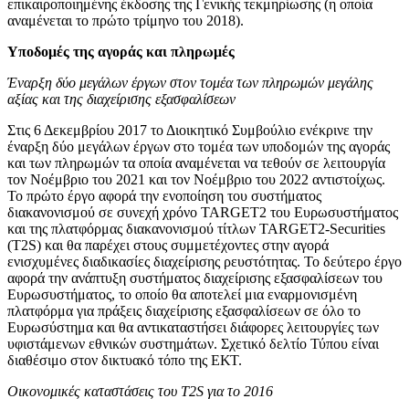
επικαιροποιημένης έκδοσης της Γενικής τεκμηρίωσης (η οποία
αναμένεται το πρώτο τρίμηνο του 2018).
Υποδομές της αγοράς και πληρωμές
Έναρξη δύο μεγάλων έργων στον τομέα των πληρωμών μεγάλης
αξίας και της διαχείρισης εξασφαλίσεων
Στις 6 Δεκεμβρίου 2017 το Διοικητικό Συμβούλιο ενέκρινε την
έναρξη δύο μεγάλων έργων στο τομέα των υποδομών της αγοράς
και των πληρωμών τα οποία αναμένεται να τεθούν σε λειτουργία
τον Νοέμβριο του 2021 και τον Νοέμβριο του 2022 αντιστοίχως.
Το πρώτο έργο αφορά την ενοποίηση του συστήματος
διακανονισμού σε συνεχή χρόνο TARGET2 του Ευρωσυστήματος
και της πλατφόρμας διακανονισμού τίτλων TARGET2-Securities
(T2S) και θα παρέχει στους συμμετέχοντες στην αγορά
ενισχυμένες διαδικασίες διαχείρισης ρευστότητας. Το δεύτερο έργο
αφορά την ανάπτυξη συστήματος διαχείρισης εξασφαλίσεων του
Ευρωσυστήματος, το οποίο θα αποτελεί μια εναρμονισμένη
πλατφόρμα για πράξεις διαχείρισης εξασφαλίσεων σε όλο το
Ευρωσύστημα και θα αντικαταστήσει διάφορες λειτουργίες των
υφιστάμενων εθνικών συστημάτων. Σχετικό δελτίο Τύπου είναι
διαθέσιμο στον δικτυακό τόπο της ΕΚΤ.
Οικονομικές καταστάσεις του Τ2S για το 2016