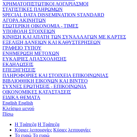
ΧΡΗΜΑΤΟΠΙΣΤΩΤΙΚΟΙ ΛΟΓΑΡΙΑΣΜΟΙ
ΣΤΑΤΙΣΤΙΚΕΣ ΠΛΗΡΩΜΩΝ
SPECIAL DATA DISSEMINATION STANDARD
ΑΓΟΡΑ ΑΚΙΝΗΤΩΝ
ΕΣΩΤΕΡΙΚΗ ΟΙΚΟΝΟΜΙΑ - ΤΙΜΕΣ
ΥΠΟΒΟΛΗ ΣΤΟΙΧΕΙΩΝ
ΚΙΝΗΣΗ ΚΑΙ ΑΠΑΤΗ ΤΩΝ ΣΥΝΑΛΛΑΓΩΝ ΜΕ ΚΑΡΤΕΣ
ΕΞΕΛΙΞΗ ΔΑΝΕΙΩΝ ΚΑΙ ΚΑΘΥΣΤΕΡΗΣΕΩΝ
ΓΡΑΦΕΙΟ ΤΥΠΟΥ
ΕΝΗΜΕΡΩΣΗ ΜΕΤΟΧΩΝ
ΕΥΚΑΙΡΙΕΣ ΑΠΑΣΧΟΛΗΣΗΣ
ΕΚΔΗΛΩΣΕΙΣ
ΕΠΕΞΗΓΗΣΕΙΣ
ΠΛΗΡΟΦΟΡΙΕΣ ΚΑΙ ΣΤΟΙΧΕΙΑ ΕΠΙΚΟΙΝΩΝΙΑΣ
ΒΙΒΛΙΟΘΗΚΗ ΕΙΚΟΝΩΝ ΚΑΙ ΒΙΝΤΕΟ
ΣΥΧΝΕΣ ΕΡΩΤΗΣΕΙΣ - ΕΠΙΚΟΙΝΩΝΙΑ
ΟΙΚΟΝΟΜΙΚΕΣ ΚΑΤΑΣΤΑΣΕΙΣ
ΕΙΔΙΚΑ ΘΕΜΑΤΑ
English
English
Κλείσιμο μενού
Πίσω
Η Τράπεζα
Η Τράπεζα
Κύριες λειτουργίες
Κύριες λειτουργίες
Το ευρώ
Το ευρώ