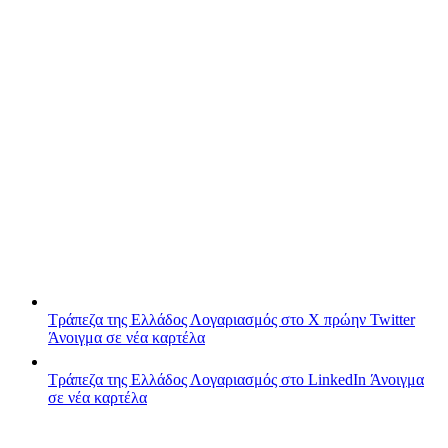
Τράπεζα της Ελλάδος
Λογαριασμός στο X πρώην Twitter
Άνοιγμα σε νέα καρτέλα
Τράπεζα της Ελλάδος
Λογαριασμός στο LinkedIn
Άνοιγμα
σε νέα καρτέλα