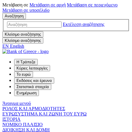
Μετάβαση σε
Μετάβαση σε
αρχή
Μετάβαση σε
περιεχόμενο
Μετάβαση σε
υποσέλιδο
Αναζήτηση
Εκτέλεση αναζήτησης
Κλείσιμο αναζήτησης
Κλείσιμο αναζήτησης
EN
English
Η Τράπεζα
Κύριες λειτουργίες
Το ευρώ
Εκδόσεις και έρευνα
Στατιστικά στοιχεία
Ενημέρωση
Άνοιγμα μενού
ΡΟΛΟΣ ΚΑΙ ΑΡΜΟΔΙΟΤΗΤΕΣ
ΕΥΡΩΣΥΣΤΗΜΑ ΚΑΙ ΖΩΝΗ ΤΟΥ ΕΥΡΩ
ΙΣΤΟΡΙΑ
ΝΟΜΙΚΟ ΠΛΑΙΣΙΟ
ΔΙΟΙΚΗΣΗ ΚΑΙ ΔΟΜΗ